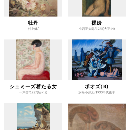
牡丹
裸婦
村上健/
小西正太郎/
1925(大正14)
シュミーズ着たる女
ポオズ(B)
一木弴/
1927(昭和2)
浜松小源太/
1930年代後半