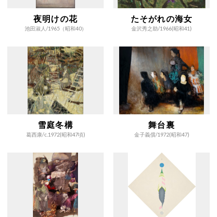
夜明けの花
たそがれの海女
池田淑人/
1965（昭和40）
金沢秀之助/
1966(昭和41)
雪庭冬構
舞台裏
葛西康/
c.1972(昭和47頃)
金子義償/
1972(昭和47)