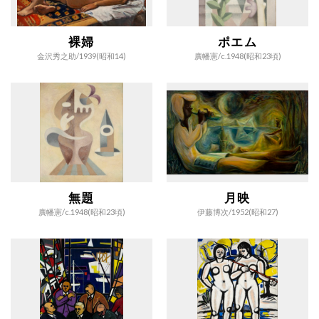
裸婦
ポエム
金沢秀之助/
1939(昭和14)
廣幡憲/
c.1948(昭和23頃)
無題
月映
廣幡憲/
c.1948(昭和23頃)
伊藤博次/
1952(昭和27)