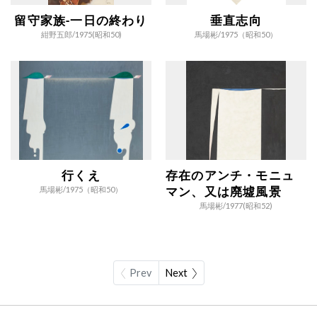
留守家族‐一日の終わり
垂直志向
紺野五郎/
1975(昭和50)
馬場彬/
1975（昭和50）
行くえ
存在のアンチ・モニュ
マン、又は廃墟風景
馬場彬/
1975（昭和50）
馬場彬/
1977(昭和52)
Prev
Next