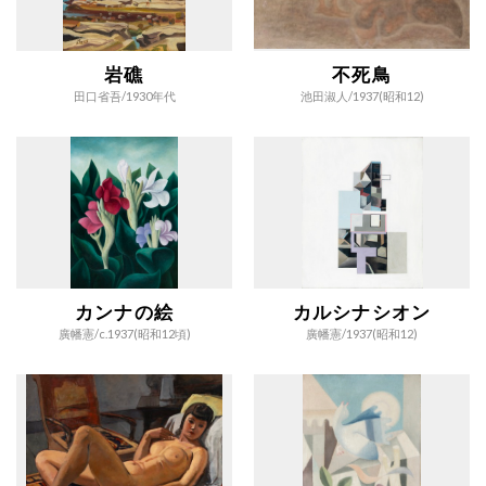
岩礁
不死鳥
田口省吾/
1930年代
池田淑人/
1937(昭和12)
カンナの絵
カルシナシオン
廣幡憲/
c.1937(昭和12頃)
廣幡憲/
1937(昭和12)