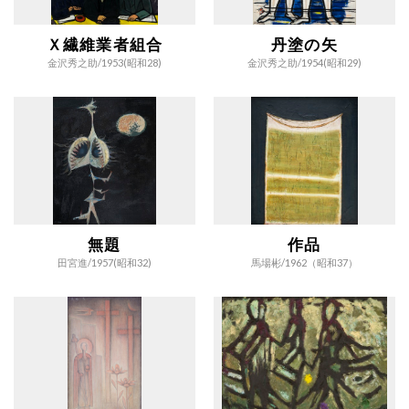
Ｘ繊維業者組合
丹塗の矢
金沢秀之助/
1953(昭和28)
金沢秀之助/
1954(昭和29)
無題
作品
田宮進/
1957(昭和32)
馬場彬/
1962（昭和37）