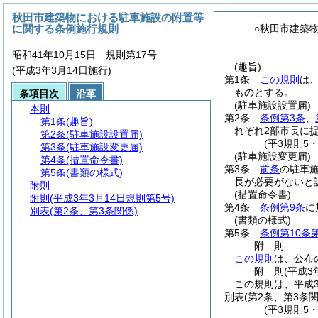
秋田市建築物における駐車施設の附置等
に関する条例施行規則
○秋田市建築
昭和41年10月15日 規則第17号
(趣旨)
(平成3年3月14日施行)
第1条
この規則
は
ものとする。
条項目次
沿革
(駐車施設設置届)
本則
第2条
条例第3条
、
第1条
(趣旨)
れぞれ2部市長に
第2条
(駐車施設設置届)
(平3規則5
第3条
(駐車施設変更届)
(駐車施設変更届)
第4条
(措置命令書)
第3条
前条
の駐車
第5条
(書類の様式)
長が必要がないと
附則
(措置命令書)
附則
(平成3年3月14日規則第5号)
第4条
条例第9条
に
別表
(第2条、第3条関係)
(書類の様式)
第5条
条例第10条
附
則
この規則
は、公布
附
則
(平成3
この規則は、平成
別表
(第2条、第3条関
(平3規則5