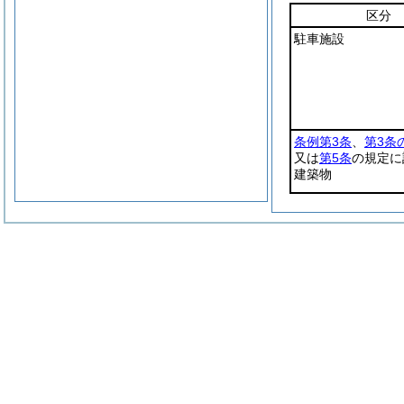
区分
駐車施設
条例第3条
、
第3条
又は
第5条
の規定に
建築物