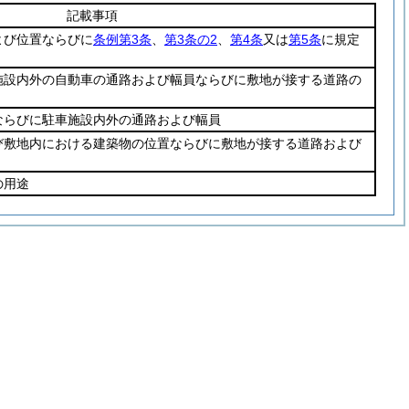
記載事項
よび位置ならびに
条例第3条
、
第3条の2
、
第4条
又は
第5条
に規定
施設内外の自動車の通路および幅員ならびに敷地が接する道路の
ならびに駐車施設内外の通路および幅員
び敷地内における建築物の位置ならびに敷地が接する道路および
の用途