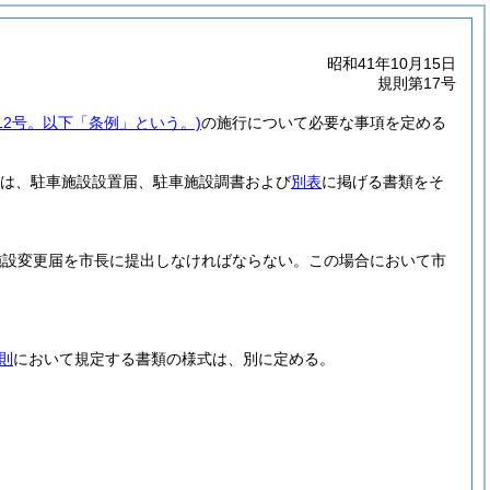
昭和41年10月15日
規則第17号
第12号。以下「条例」という。)
の施行について必要な事項を定める
は、駐車施設設置届、駐車施設調書および
別表
に掲げる書類をそ
施設変更届を市長に提出しなければならない。
この場合において市
則
において規定する書類の様式は、別に定める。