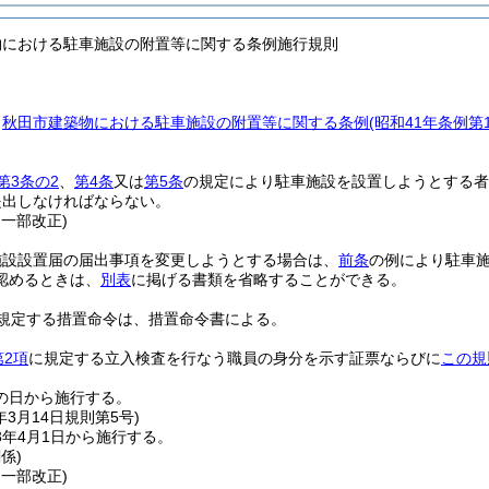
物における駐車施設の附置等に関する条例施行規則
、
秋田市建築物における駐車施設の附置等に関する条例
(昭和41年条例
第3条の2
、
第4条
又は
第5条
の規定により駐車施設を設置しようとする者
提出しなければならない。
・一部改正)
施設設置届の届出事項を変更しようとする場合は、
前条
の例により駐車
認めるときは、
別表
に掲げる書類を省略することができる。
規定する措置命令は、措置命令書による。
第2項
に規定する立入検査を行なう職員の身分を示す証票ならびに
この規
の日から施行する。
年3月14日
規則第5号)
3年4月1日から施行する。
係)
・一部改正)