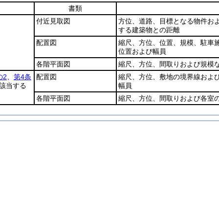
書類
付近見取図
方位、道路、目標となる物件お
する建築物との距離
配置図
縮尺、方位、位置、規模、駐車
位置および幅員
各階平面図
縮尺、方位、間取りおよび規模
の2
、
第4条
配置図
縮尺、方位、敷地の境界線およ
該当する
幅員
各階平面図
縮尺、方位、間取りおよび各室