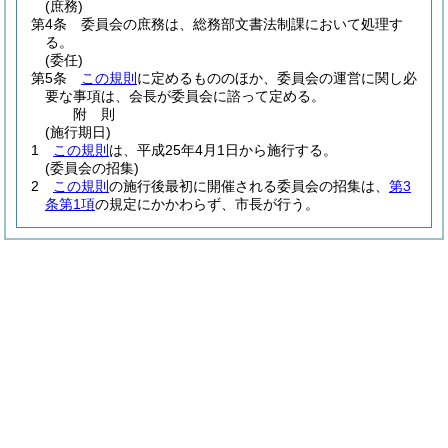
(庶務)
第4条
委員会の庶務は、総務部文書法制課において処理す
る。
(委任)
第5条
この規則
に定めるもののほか、委員会の運営に関し必
要な事項は、会長が委員会に諮って定める。
附
則
(施行期日)
1
この規則
は、平成25年4月1日から施行する。
(委員会の招集)
2
この規則
の施行後最初に開催される委員会の招集は、
第3
条第1項
の規定にかかわらず、市長が行う。