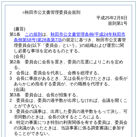
○秋田市公文書管理委員会規則
平成25年2月8日
規則第1号
(趣旨)
第1条
この規則
は、
秋田市公文書管理条例
(平成24年秋田市
条例第58号)
第28条第7項
の規定に基づき、秋田市公文書管
理委員会
(以下「委員会」という。)
の組織および運営に関
し必要な事項を定めるものとする。
(会長)
第2条
委員会に会長を置き、委員の互選によりこれを定め
る。
2
会長は、委員会を代表し、会務を総理する。
3
会長に事故があるとき、又は会長が欠けたときは、会長が
あらかじめ指名する委員が、その職務を代理する。
(会議)
第3条
委員会は、会長が招集する。
2
委員会は、委員の過半数が出席しなければ、会議を開くこ
とができない。
3
委員会の議事は、出席した委員の過半数をもって決し、可
否同数のときは、会長の決するところによる。
4
特定の事案につき特別の利害関係を有する委員は、委員会
の決議があったときは、当該事案に係る調査審議に参加す
ることができない。