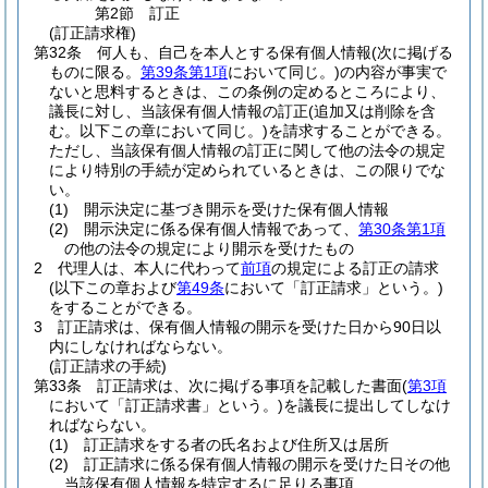
第2節
訂正
(訂正請求権)
第32条
何人も、自己を本人とする保有個人情報
(次に掲げる
ものに限る。
第39条第1項
において同じ。)
の内容が事実で
ないと思料するときは、この条例の定めるところにより、
議長に対し、当該保有個人情報の訂正
(追加又は削除を含
む。以下この章において同じ。)
を請求することができる。
ただし、当該保有個人情報の訂正に関して他の法令の規定
により特別の手続が定められているときは、この限りでな
い。
(1)
開示決定に基づき開示を受けた保有個人情報
(2)
開示決定に係る保有個人情報であって、
第30条第1項
の他の法令の規定により開示を受けたもの
2
代理人は、本人に代わって
前項
の規定による訂正の請求
(以下この章および
第49条
において「訂正請求」という。)
をすることができる。
3
訂正請求は、保有個人情報の開示を受けた日から90日以
内にしなければならない。
(訂正請求の手続)
第33条
訂正請求は、次に掲げる事項を記載した書面
(
第3項
において「訂正請求書」という。)
を議長に提出してしなけ
ればならない。
(1)
訂正請求をする者の氏名および住所又は居所
(2)
訂正請求に係る保有個人情報の開示を受けた日その他
当該保有個人情報を特定するに足りる事項