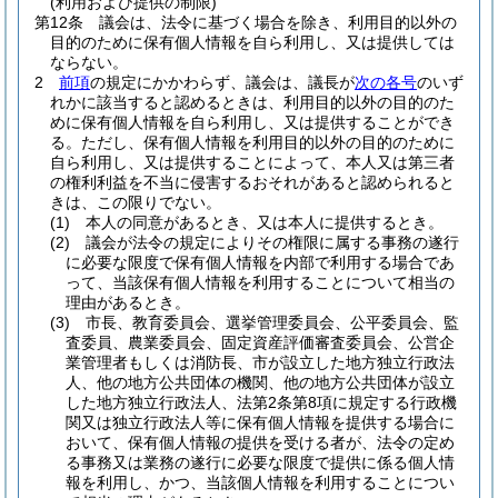
(利用および提供の制限)
第12条
議会は、法令に基づく場合を除き、利用目的以外の
目的のために保有個人情報を自ら利用し、又は提供しては
ならない。
2
前項
の規定にかかわらず、議会は、議長が
次の各号
のいず
れかに該当すると認めるときは、利用目的以外の目的のた
めに保有個人情報を自ら利用し、又は提供することができ
る。
ただし、保有個人情報を利用目的以外の目的のために
自ら利用し、又は提供することによって、本人又は第三者
の権利利益を不当に侵害するおそれがあると認められると
きは、この限りでない。
(1)
本人の同意があるとき、又は本人に提供するとき。
(2)
議会が法令の規定によりその権限に属する事務の遂行
に必要な限度で保有個人情報を内部で利用する場合であ
って、当該保有個人情報を利用することについて相当の
理由があるとき。
(3)
市長、教育委員会、選挙管理委員会、公平委員会、監
査委員、農業委員会、固定資産評価審査委員会、公営企
業管理者もしくは消防長、市が設立した地方独立行政法
人、他の地方公共団体の機関、他の地方公共団体が設立
した地方独立行政法人、法第2条第8項に規定する行政機
関又は独立行政法人等に保有個人情報を提供する場合に
おいて、保有個人情報の提供を受ける者が、法令の定め
る事務又は業務の遂行に必要な限度で提供に係る個人情
報を利用し、かつ、当該個人情報を利用することについ