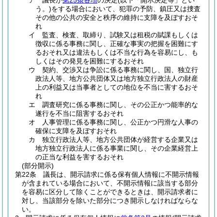
ア
議長が
第25条各項
の決定
(以下「開示決定等」とい
う。)
をする場合において、犯罪の予防、鎮圧又は捜査
その他の公共の安全と秩序の維持に支障を及ぼすおそ
れ
イ
監査、検査、取締り、試験又は租税の賦課もしくは
徴収に係る事務に関し、正確な事実の把握を困難にす
るおそれ又は違法もしくは不当な行為を容易にし、も
しくはその発見を困難にするおそれ
ウ
契約、交渉又は争訟に係る事務に関し、国、独立行
政法人等、地方公共団体又は地方独立行政法人の財産
上の利益又は当事者としての地位を不当に害するおそ
れ
エ
調査研究に係る事務に関し、その公正かつ能率的な
遂行を不当に阻害するおそれ
オ
人事管理に係る事務に関し、公正かつ円滑な人事の
確保に支障を及ぼすおそれ
カ
独立行政法人等、地方公共団体が経営する企業又は
地方独立行政法人に係る事業に関し、その企業経営上
の正当な利益を害するおそれ
(部分開示)
第22条
議長は、開示請求に係る保有個人情報に不開示情報
が含まれている場合において、不開示情報に該当する部分
を容易に区分して除くことができるときは、開示請求者に
対し、当該部分を除いた部分につき開示しなければならな
い。