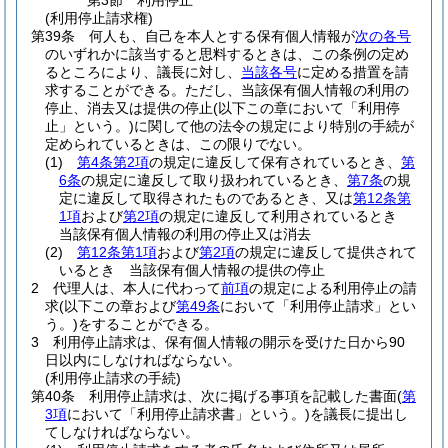
第3節
利用停止
(利用停止請求権)
第39条
何人も、自己を本人とする保有個人情報が
次の各号
のいずれかに該当すると思料するときは、この条例の定め
るところにより、議長に対し、
当該各号
に定める措置を請
求することができる。
ただし、当該保有個人情報の利用の
停止、消去又は提供の停止
(以下この章において「利用停
止」という。)
に関して他の法令の規定により特別の手続が
定められているときは、この限りでない。
(1)
第4条第2項
の規定に違反して保有されているとき、
第
6条
の規定に違反して取り扱われているとき、
第7条
の規
定に違反して取得されたものであるとき、又は
第12条第
1項
および
第2項
の規定に違反して利用されているとき
当該保有個人情報の利用の停止又は消去
(2)
第12条第1項
および
第2項
の規定に違反して提供されて
いるとき 当該保有個人情報の提供の停止
2
代理人は、本人に代わって
前項
の規定による利用停止の請
求
(以下この章および
第49条
において「利用停止請求」とい
う。)
をすることができる。
3
利用停止請求は、保有個人情報の開示を受けた日から90
日以内にしなければならない。
(利用停止請求の手続)
第40条
利用停止請求は、次に掲げる事項を記載した書面
(
第
3項
において「利用停止請求書」という。)
を議長に提出し
てしなければならない。