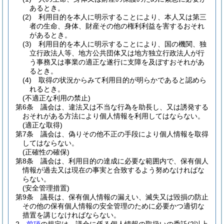
あるとき。
(2)
利用目的を本人に明示することにより、本人又は第三
者の生命、身体、財産その他の権利利益を害するおそれ
があるとき。
(3)
利用目的を本人に明示することにより、国の機関、独
立行政法人等、地方公共団体又は地方独立行政法人が行
う事務又は事業の適正な遂行に支障を及ぼすおそれがあ
るとき。
(4)
取得の状況からみて利用目的が明らかであると認めら
れるとき。
(不適正な利用の禁止)
第6条
議会は、違法又は不当な行為を助長し、又は誘発する
おそれがある方法により個人情報を利用してはならない。
(適正な取得)
第7条
議会は、偽りその他不正の手段により個人情報を取得
してはならない。
(正確性の確保)
第8条
議会は、利用目的の達成に必要な範囲内で、保有個人
情報が過去又は現在の事実と合致するよう努めなければな
らない。
(安全管理措置)
第9条
議長は、保有個人情報の漏えい、滅失又は毀損の防止
その他の保有個人情報の安全管理のために必要かつ適切な
措置を講じなければならない。