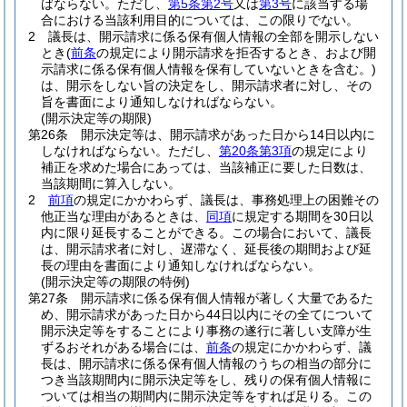
ばならない。
ただし、
第5条第2号
又は
第3号
に該当する場
合における当該利用目的については、この限りでない。
2
議長は、開示請求に係る保有個人情報の全部を開示しない
とき
(
前条
の規定により開示請求を拒否するとき、および開
示請求に係る保有個人情報を保有していないときを含む。)
は、開示をしない旨の決定をし、開示請求者に対し、その
旨を書面により通知しなければならない。
(開示決定等の期限)
第26条
開示決定等は、開示請求があった日から14日以内に
しなければならない。
ただし、
第20条第3項
の規定により
補正を求めた場合にあっては、当該補正に要した日数は、
当該期間に算入しない。
2
前項
の規定にかかわらず、議長は、事務処理上の困難その
他正当な理由があるときは、
同項
に規定する期間を30日以
内に限り延長することができる。
この場合において、議長
は、開示請求者に対し、遅滞なく、延長後の期間および延
長の理由を書面により通知しなければならない。
(開示決定等の期限の特例)
第27条
開示請求に係る保有個人情報が著しく大量であるた
め、開示請求があった日から44日以内にその全てについて
開示決定等をすることにより事務の遂行に著しい支障が生
ずるおそれがある場合には、
前条
の規定にかかわらず、議
長は、開示請求に係る保有個人情報のうちの相当の部分に
つき当該期間内に開示決定等をし、残りの保有個人情報に
ついては相当の期間内に開示決定等をすれば足りる。
この