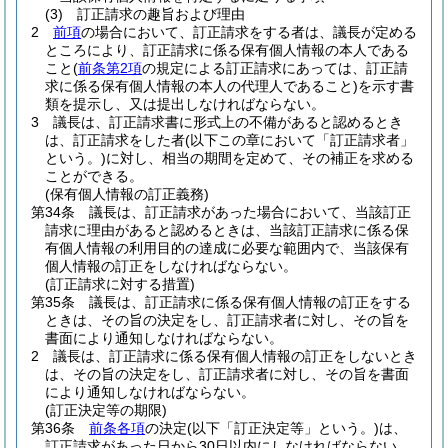
(3)
訂正請求の趣旨および理由
2
前項
の場合において、訂正請求をする者は、議長が定める
ところにより、訂正請求に係る保有個人情報の本人である
こと
(
前条第2項
の規定による訂正請求にあっては、訂正請
求に係る保有個人情報の本人の代理人であること)
を示す書
類を提示し、又は提出しなければならない。
3
議長は、訂正請求書に形式上の不備があると認めるとき
は、訂正請求をした者
(以下この章において「訂正請求者」
という。)
に対し、相当の期間を定めて、その補正を求める
ことができる。
(保有個人情報の訂正義務)
第34条
議長は、訂正請求があった場合において、当該訂正
請求に理由があると認めるときは、当該訂正請求に係る保
有個人情報の利用目的の達成に必要な範囲内で、当該保有
個人情報の訂正をしなければならない。
(訂正請求に対する措置)
第35条
議長は、訂正請求に係る保有個人情報の訂正をする
ときは、その旨の決定をし、訂正請求者に対し、その旨を
書面により通知しなければならない。
2
議長は、訂正請求に係る保有個人情報の訂正をしないとき
は、その旨の決定をし、訂正請求者に対し、その旨を書面
により通知しなければならない。
(訂正決定等の期限)
第36条
前条各項
の決定
(以下「訂正決定等」という。)
は、
訂正請求があった日から30日以内にしなければならない。