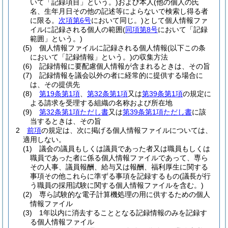
いて「記録項目」という。)
および本人
(他の個人の氏
名、生年月日その他の記述等によらないで検索し得る者
に限る。
次項第6号
において同じ。)
として個人情報ファ
イルに記録される個人の範囲
(
同項第8号
において「記録
範囲」という。)
(5)
個人情報ファイルに記録される個人情報
(以下この条
において「記録情報」という。)
の収集方法
(6)
記録情報に要配慮個人情報が含まれるときは、その旨
(7)
記録情報を議会以外の者に経常的に提供する場合に
は、その提供先
(8)
第19条第1項
、
第32条第1項
又は
第39条第1項
の規定に
よる請求を受理する組織の名称および所在地
(9)
第32条第1項ただし書
又は
第39条第1項ただし書
に該
当するときは、その旨
2
前項
の規定は、次に掲げる個人情報ファイルについては、
適用しない。
(1)
議会の議員もしくは議員であった者又は職員もしくは
職員であった者に係る個人情報ファイルであって、専ら
その人事、議員報酬、給与又は報酬、福利厚生に関する
事項その他これらに準ずる事項を記録するもの
(議長が行
う職員の採用試験に関する個人情報ファイルを含む。)
(2)
専ら試験的な電子計算機処理の用に供するための個人
情報ファイル
(3)
1年以内に消去することとなる記録情報のみを記録す
る個人情報ファイル