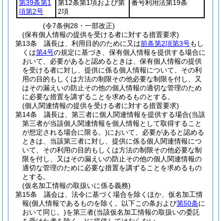
第39条第1
第12条第1項および第
番号利用法第19条
項第2号
2項
(令7条例28・一部改正)
(保有個人情報の提供を受ける者に対する措置要求)
第13条
議長は、利用目的のために又は
前条第2項第3号
もし
くは
第4号
の規定に基づき、保有個人情報を提供する場合に
おいて、必要があると認めるときは、保有個人情報の提供
を受ける者に対し、提供に係る個人情報について、その利
用の目的もしくは方法の制限その他必要な制限を付し、又
はその漏えいの防止その他の個人情報の適切な管理のため
に必要な措置を講ずることを求めるものとする。
(個人関連情報の提供を受ける者に対する措置要求)
第14条
議長は、第三者に個人関連情報を提供する場合
(当該
第三者が当該個人関連情報を個人情報として取得すること
が想定される場合に限る。)
において、必要があると認める
ときは、当該第三者に対し、提供に係る個人関連情報につ
いて、その利用の目的もしくは方法の制限その他必要な制
限を付し、又はその漏えいの防止その他の個人関連情報の
適切な管理のために必要な措置を講ずることを求めるもの
とする。
(仮名加工情報の取扱いに係る義務)
第15条
議会は、法令に基づく場合を除くほか、仮名加工情
報
(個人情報であるものを除く。以下この条および
第50条
に
おいて同じ。)
を第三者
(当該仮名加工情報の取扱いの委託