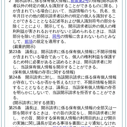
2
開示請求に係る保有個人情報に
前条第2号
の情報
(開示請求
者以外の特定の個人を識別することができるものに限る。)
が含まれている場合において、当該情報のうち、氏名、生
年月日その他の開示請求者以外の特定の個人を識別するこ
とができることとなる記述等および個人識別符号の部分を
除くことにより、開示しても、開示請求者以外の個人の権
利利益が害されるおそれがないと認められるときは、当該
部分を除いた部分は、
同号
の情報に含まれないものとみな
して、
前項
の規定を適用する。
(裁量的開示)
第23条
議長は、開示請求に係る保有個人情報に不開示情報
が含まれている場合であっても、個人の権利利益を保護す
るため特に必要があると認めるときは、開示請求者に対
し、当該保有個人情報を開示することができる。
(保有個人情報の存否に関する情報)
第24条
開示請求に対し、当該開示請求に係る保有個人情報
が存在しているか否かを答えるだけで、不開示情報を開示
することとなるときは、議長は、当該保有個人情報の存否
を明らかにしないで、当該開示請求を拒否することができ
る。
(開示請求に対する措置)
第25条
議長は、開示請求に係る保有個人情報の全部又は一
部を開示するときは、その旨の決定をし、開示請求者に対
し、その旨、開示する保有個人情報の利用目的および開示
の実施に関し議長が定める事項を書面により通知しなけれ