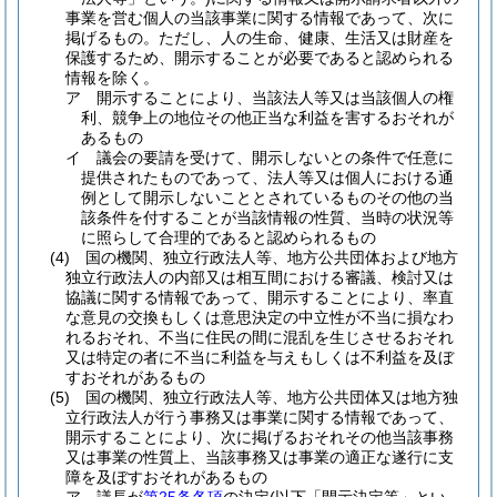
事業を営む個人の当該事業に関する情報であって、次に
掲げるもの。
ただし、人の生命、健康、生活又は財産を
保護するため、開示することが必要であると認められる
情報を除く。
ア
開示することにより、当該法人等又は当該個人の権
利、競争上の地位その他正当な利益を害するおそれが
あるもの
イ
議会の要請を受けて、開示しないとの条件で任意に
提供されたものであって、法人等又は個人における通
例として開示しないこととされているものその他の当
該条件を付することが当該情報の性質、当時の状況等
に照らして合理的であると認められるもの
(4)
国の機関、独立行政法人等、地方公共団体および地方
独立行政法人の内部又は相互間における審議、検討又は
協議に関する情報であって、開示することにより、率直
な意見の交換もしくは意思決定の中立性が不当に損なわ
れるおそれ、不当に住民の間に混乱を生じさせるおそれ
又は特定の者に不当に利益を与えもしくは不利益を及ぼ
すおそれがあるもの
(5)
国の機関、独立行政法人等、地方公共団体又は地方独
立行政法人が行う事務又は事業に関する情報であって、
開示することにより、次に掲げるおそれその他当該事務
又は事業の性質上、当該事務又は事業の適正な遂行に支
障を及ぼすおそれがあるもの