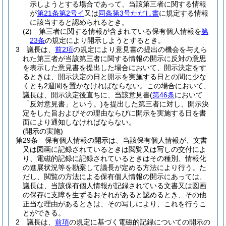
示しようとする場合であって、当該第三者に関する情報
が
第21条第2号イ
又は
同条第3号ただし書
に規定する情報
に該当すると認められるとき。
(2)
第三者に関する情報が含まれている保有個人情報を
第
23条
の規定により開示しようとするとき。
3
議長は、
前2項
の規定により意見書の提出の機会を与えら
れた第三者が当該第三者に関する情報の開示に反対の意思
を表示した意見書を提出した場合において、開示決定をす
るときは、開示決定の日と開示を実施する日との間に少な
くとも2週間を置かなければならない。
この場合において、
議長は、開示決定後直ちに、当該意見書
(
第46条
において
「反対意見書」という。)
を提出した第三者に対し、開示決
定をした旨およびその理由ならびに開示を実施する日を書
面により通知しなければならない。
(開示の実施)
第29条
保有個人情報の開示は、当該保有個人情報が、文書
又は図画に記録されているときは閲覧又は写しの交付によ
り、電磁的記録に記録されているときはその種別、情報化
の進展状況等を勘案して議長が定める方法により行う。
た
だし、閲覧の方法による保有個人情報の開示にあっては、
議長は、当該保有個人情報が記録されている文書又は図画
の保存に支障を生ずるおそれがあると認めるとき、その他
正当な理由があるときは、その写しにより、これを行うこ
とができる。
2
議長は、
前項
の規定に基づく電磁的記録についての開示の