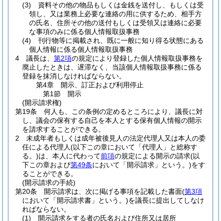
(3)
資料その他の物品もしくは金銭を送付し、もしくは受
領し、又は業務上必要な連絡の用に供するため、相手方
の氏名、住所その他の送付もしくは受領又は連絡に必要
な事項のみに係る個人情報取扱事務
(4)
刊行物等に掲載され、既に一般に知り得る状態にある
個人情報に係る個人情報取扱事務
4
議長は、
第2項
の規定により登録した個人情報取扱事務を
廃止したときは、遅滞なく、当該個人情報取扱事務に係る
登録を抹消しなければならない。
第4章
開示、訂正および利用停止
第1節
開示
(開示請求権)
第19条
何人も、この条例の定めるところにより、議長に対
し、議会の保有する自己を本人とする保有個人情報の開示
を請求することができる。
2
未成年者もしくは成年被後見人の法定代理人又は本人の委
任による代理人
(以下この章において「代理人」と総称す
る。)
は、本人に代わって
前項
の規定による開示の請求
(以
下この章および
第49条
において「開示請求」という。)
をす
ることができる。
(開示請求の手続)
第20条
開示請求は、次に掲げる事項を記載した書面
(
第3項
において「開示請求書」という。)
を議長に提出してしなけ
ればならない。
(1)
開示請求をする者の氏名および住所又は居所