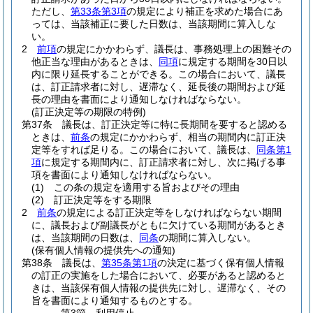
ただし、
第33条第3項
の規定により補正を求めた場合にあ
っては、当該補正に要した日数は、当該期間に算入しな
い。
2
前項
の規定にかかわらず、議長は、事務処理上の困難その
他正当な理由があるときは、
同項
に規定する期間を30日以
内に限り延長することができる。
この場合において、議長
は、訂正請求者に対し、遅滞なく、延長後の期間および延
長の理由を書面により通知しなければならない。
(訂正決定等の期限の特例)
第37条
議長は、訂正決定等に特に長期間を要すると認める
ときは、
前条
の規定にかかわらず、相当の期間内に訂正決
定等をすれば足りる。
この場合において、議長は、
同条第1
項
に規定する期間内に、訂正請求者に対し、次に掲げる事
項を書面により通知しなければならない。
(1)
この条の規定を適用する旨およびその理由
(2)
訂正決定等をする期限
2
前条
の規定による訂正決定等をしなければならない期間
に、議長および副議長がともに欠けている期間があるとき
は、当該期間の日数は、
同条
の期間に算入しない。
(保有個人情報の提供先への通知)
第38条
議長は、
第35条第1項
の決定に基づく保有個人情報
の訂正の実施をした場合において、必要があると認めると
きは、当該保有個人情報の提供先に対し、遅滞なく、その
旨を書面により通知するものとする。