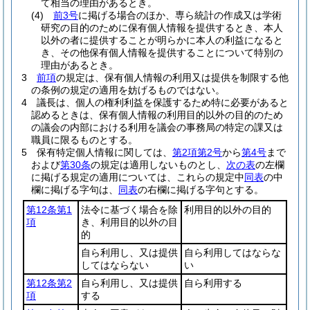
て相当の理由があるとき。
(4)
前3号
に掲げる場合のほか、専ら統計の作成又は学術
研究の目的のために保有個人情報を提供するとき、本人
以外の者に提供することが明らかに本人の利益になると
き、その他保有個人情報を提供することについて特別の
理由があるとき。
3
前項
の規定は、保有個人情報の利用又は提供を制限する他
の条例の規定の適用を妨げるものではない。
4
議長は、個人の権利利益を保護するため特に必要があると
認めるときは、保有個人情報の利用目的以外の目的のため
の議会の内部における利用を議会の事務局の特定の課又は
職員に限るものとする。
5
保有特定個人情報に関しては、
第2項第2号
から
第4号
まで
および
第30条
の規定は適用しないものとし、
次の表
の左欄
に掲げる規定の適用については、これらの規定中
同表
の中
欄に掲げる字句は、
同表
の右欄に掲げる字句とする。
第12条第1
法令に基づく場合を除
利用目的以外の目的
項
き、利用目的以外の目
的
自ら利用し、又は提供
自ら利用してはならな
してはならない
い
第12条第2
自ら利用し、又は提供
自ら利用する
項
する