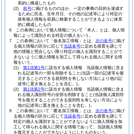
系的に構成したもの
(2)
前号
に掲げるもののほか、一定の事務の目的を達成す
るために氏名、生年月日、その他の記述等により特定の
保有個人情報を容易に検索することができるように体系
的に構成したもの
6
この条例において個人情報について「本人」とは、個人情
報によって識別される特定の個人をいう。
7
この条例において「仮名加工情報」とは、
次の各号
に掲げ
る個人情報の区分に応じて
当該各号
に定める措置を講じて
他の情報と照合しない限り特定の個人を識別することがで
きないように個人情報を加工して得られる個人に関する情
報をいう。
(1)
第1項第1号
に該当する個人情報 当該個人情報に含ま
れる記述等の一部を削除すること
(当該一部の記述等を復
元することのできる規則性を有しない方法により他の記
述等に置き換えることを含む。)
。
(2)
第1項第2号
に該当する個人情報 当該個人情報に含ま
れる個人識別符号の全部を削除すること
(当該個人識別符
号を復元することのできる規則性を有しない方法により
他の記述等に置き換えることを含む。)
。
8
この条例において「匿名加工情報」とは、
次の各号
に掲げ
る個人情報の区分に応じて
当該各号
に定める措置を講じて
特定の個人を識別することができないように個人情報を加
工して得られる個人に関する情報であって、当該個人情報
を復元することができないようにしたものをいう。