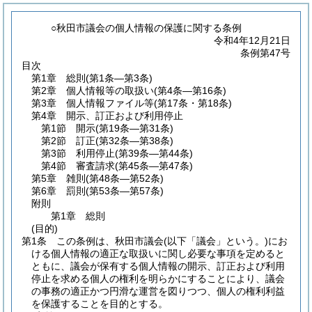
○秋田市議会の個人情報の保護に関する条例
令和4年12月21日
条例第47号
目次
第1章
総則
(第1条―第3条)
第2章
個人情報等の取扱い
(第4条―第16条)
第3章
個人情報ファイル等
(第17条・第18条)
第4章
開示、訂正および利用停止
第1節
開示
(第19条―第31条)
第2節
訂正
(第32条―第38条)
第3節
利用停止
(第39条―第44条)
第4節
審査請求
(第45条―第47条)
第5章
雑則
(第48条―第52条)
第6章
罰則
(第53条―第57条)
附則
第1章
総則
(目的)
第1条
この条例は、秋田市議会
(以下「議会」という。)
にお
ける個人情報の適正な取扱いに関し必要な事項を定めると
ともに、議会が保有する個人情報の開示、訂正および利用
停止を求める個人の権利を明らかにすることにより、議会
の事務の適正かつ円滑な運営を図りつつ、個人の権利利益
を保護することを目的とする。