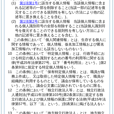
(1)
第1項第1号
に該当する個人情報 当該個人情報に含ま
れる記述等の一部を削除すること
(当該一部の記述等を復
元することのできる規則性を有しない方法により他の記
述等に置き換えることを含む。)
。
(2)
第1項第2号
に該当する個人情報 当該個人情報に含ま
れる個人識別符号の全部を削除すること
(当該個人識別符
号を復元することのできる規則性を有しない方法により
他の記述等に置き換えることを含む。)
。
9
この条例において「個人関連情報」とは、生存する個人に
関する情報であって、個人情報、仮名加工情報および匿名
加工情報のいずれにも該当しないものをいう。
10
この条例において「特定個人情報」とは、行政手続にお
ける特定の個人を識別するための番号の利用等に関する法
律
(平成25年法律第27号。以下「番号利用法」という。)
第2
条第9項に規定する特定個人情報をいう。
11
この条例において「保有特定個人情報」とは、職員が職
務上作成し、又は取得した特定個人情報であって、職員が
組織的に利用するものとして、議会が保有しているものを
いう。
ただし、議会公文書に記録されているものに限る。
12
この条例において「独立行政法人等」とは、独立行政法
人通則法
(平成11年法律第103号)
第2条第1項に規定する独
立行政法人および個人情報の保護に関する法律
(平成15年法
律第57号。以下「法」という。)
別表第1に掲げる法人をい
う。
13
この条例において「地方独立行政法人」とは、地方独立