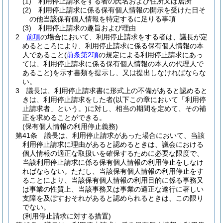
(1)
利用停止請求をする者の氏名および住所又は居所
(2)
利用停止請求に係る保有個人情報の開示を受けた日そ
の他当該保有個人情報を特定するに足りる事項
(3)
利用停止請求の趣旨および理由
2
前項
の場合において、利用停止請求をする者は、議長が定
めるところにより、利用停止請求に係る保有個人情報の本
人であること
(
前条第2項
の規定による利用停止請求にあっ
ては、利用停止請求に係る保有個人情報の本人の代理人で
あること)
を示す書類を提示し、又は提出しなければならな
い。
3
議長は、利用停止請求書に形式上の不備があると認めると
きは、利用停止請求をした者
(以下この章において「利用停
止請求者」という。)
に対し、相当の期間を定めて、その補
正を求めることができる。
(保有個人情報の利用停止義務)
第41条
議長は、利用停止請求があった場合において、当該
利用停止請求に理由があると認めるときは、議会における
個人情報の適正な取扱いを確保するために必要な限度で、
当該利用停止請求に係る保有個人情報の利用停止をしなけ
ればならない。
ただし、当該保有個人情報の利用停止をす
ることにより、当該保有個人情報の利用目的に係る事務又
は事業の性質上、当該事務又は事業の適正な遂行に著しい
支障を及ぼすおそれがあると認められるときは、この限り
でない。
(利用停止請求に対する措置)