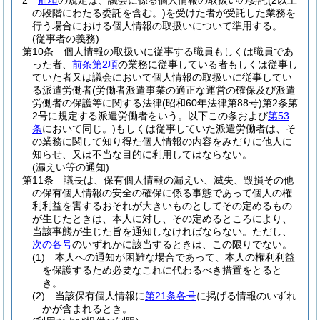
2
前項
の規定は、議会に係る個人情報の取扱いの委託
(2以上
の段階にわたる委託を含む。)
を受けた者が受託した業務を
行う場合における個人情報の取扱いについて準用する。
(従事者の義務)
第10条
個人情報の取扱いに従事する職員もしくは職員であ
った者、
前条第2項
の業務に従事している者もしくは従事し
ていた者又は議会において個人情報の取扱いに従事してい
る派遣労働者
(労働者派遣事業の適正な運営の確保及び派遣
労働者の保護等に関する法律
(昭和60年法律第88号)
第2条第
2号に規定する派遣労働者をいう。以下この条および
第53
条
において同じ。)
もしくは従事していた派遣労働者は、そ
の業務に関して知り得た個人情報の内容をみだりに他人に
知らせ、又は不当な目的に利用してはならない。
(漏えい等の通知)
第11条
議長は、保有個人情報の漏えい、滅失、毀損その他
の保有個人情報の安全の確保に係る事態であって個人の権
利利益を害するおそれが大きいものとしてその定めるもの
が生じたときは、本人に対し、その定めるところにより、
当該事態が生じた旨を通知しなければならない。
ただし、
次の各号
のいずれかに該当するときは、この限りでない。
(1)
本人への通知が困難な場合であって、本人の権利利益
を保護するため必要なこれに代わるべき措置をとると
き。
(2)
当該保有個人情報に
第21条各号
に掲げる情報のいずれ
かが含まれるとき。