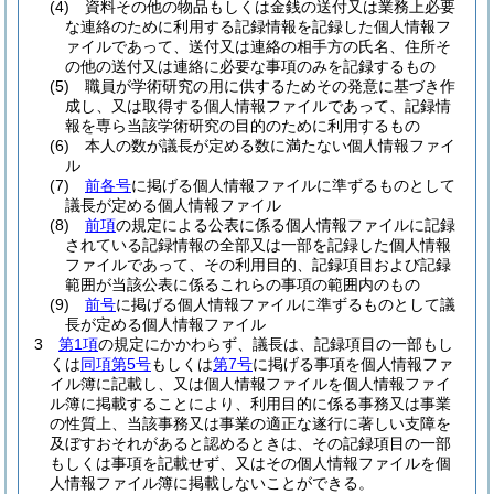
(4)
資料その他の物品もしくは金銭の送付又は業務上必要
な連絡のために利用する記録情報を記録した個人情報フ
ァイルであって、送付又は連絡の相手方の氏名、住所そ
の他の送付又は連絡に必要な事項のみを記録するもの
(5)
職員が学術研究の用に供するためその発意に基づき作
成し、又は取得する個人情報ファイルであって、記録情
報を専ら当該学術研究の目的のために利用するもの
(6)
本人の数が議長が定める数に満たない個人情報ファイ
ル
(7)
前各号
に掲げる個人情報ファイルに準ずるものとして
議長が定める個人情報ファイル
(8)
前項
の規定による公表に係る個人情報ファイルに記録
されている記録情報の全部又は一部を記録した個人情報
ファイルであって、その利用目的、記録項目および記録
範囲が当該公表に係るこれらの事項の範囲内のもの
(9)
前号
に掲げる個人情報ファイルに準ずるものとして議
長が定める個人情報ファイル
3
第1項
の規定にかかわらず、議長は、記録項目の一部もし
くは
同項第5号
もしくは
第7号
に掲げる事項を個人情報ファ
イル簿に記載し、又は個人情報ファイルを個人情報ファイ
ル簿に掲載することにより、利用目的に係る事務又は事業
の性質上、当該事務又は事業の適正な遂行に著しい支障を
及ぼすおそれがあると認めるときは、その記録項目の一部
もしくは事項を記載せず、又はその個人情報ファイルを個
人情報ファイル簿に掲載しないことができる。