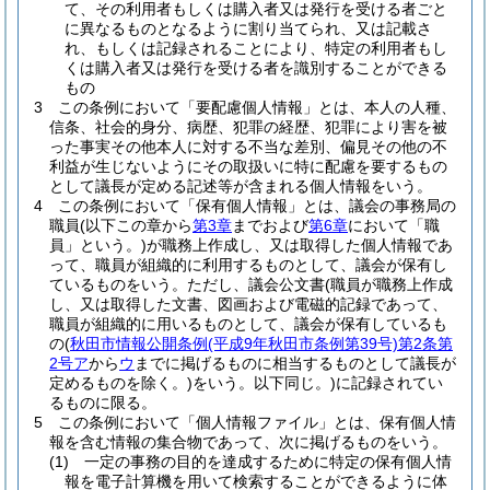
て、その利用者もしくは購入者又は発行を受ける者ごと
に異なるものとなるように割り当てられ、又は記載さ
れ、もしくは記録されることにより、特定の利用者もし
くは購入者又は発行を受ける者を識別することができる
もの
3
この条例において「要配慮個人情報」とは、本人の人種、
信条、社会的身分、病歴、犯罪の経歴、犯罪により害を被
った事実その他本人に対する不当な差別、偏見その他の不
利益が生じないようにその取扱いに特に配慮を要するもの
として議長が定める記述等が含まれる個人情報をいう。
4
この条例において「保有個人情報」とは、議会の事務局の
職員
(以下この章から
第3章
までおよび
第6章
において「職
員」という。)
が職務上作成し、又は取得した個人情報であ
って、職員が組織的に利用するものとして、議会が保有し
ているものをいう。
ただし、議会公文書
(職員が職務上作成
し、又は取得した文書、図画および電磁的記録であって、
職員が組織的に用いるものとして、議会が保有しているも
の
(
秋田市情報公開条例
(平成9年秋田市条例第39号)
第2条第
2号ア
から
ウ
までに掲げるものに相当するものとして議長が
定めるものを除く。)
をいう。以下同じ。)
に記録されてい
るものに限る。
5
この条例において「個人情報ファイル」とは、保有個人情
報を含む情報の集合物であって、次に掲げるものをいう。
(1)
一定の事務の目的を達成するために特定の保有個人情
報を電子計算機を用いて検索することができるように体