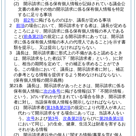
(2)
開示請求に係る保有個人情報が記録されている議会公
文書の名称その他の開示請求に係る保有個人情報を特定
するに足りる事項
(3)
前2号
に掲げるもののほか、議長が定める事項
2
前項
の場合において、開示請求をする者は、議長が定める
ところにより、開示請求に係る保有個人情報の本人である
こと
(
前条第2項
の規定による開示請求にあっては、開示請
求に係る保有個人情報の本人の代理人であること)
を示す書
類を提示し、又は提出しなければならない。
3
議長は、開示請求書に形式上の不備があると認めるとき
は、開示請求をした者
(以下「開示請求者」という。)
に対
し、相当の期間を定めて、その補正を求めることができ
る。
この場合において、議長は、開示請求者に対し、補正
の参考となる情報を提供するよう努めなければならない。
(保有個人情報の開示義務)
第21条
議長は、開示請求があったときは、開示請求に係る
保有個人情報に
次の各号
に掲げる情報
(以下「不開示情報」
という。)
のいずれかが含まれている場合を除き、開示請求
者に対し、当該保有個人情報を開示しなければならない。
(1)
開示請求者
(
第19条第2項
の規定により代理人が本人に
代わって開示請求をする場合にあっては、当該本人をい
う。
次号
および
第3号
、
次条第2項
ならびに
第28条第1項
において同じ。)
の生命、健康、生活又は財産を害するお
それがある情報
(2)
開示請求者以外の個人に関する情報
(事業を営む個人