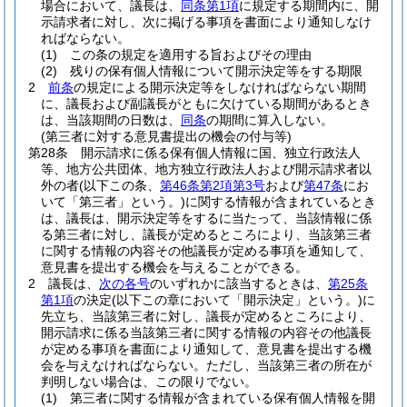
場合において、議長は、
同条第1項
に規定する期間内に、開
示請求者に対し、次に掲げる事項を書面により通知しなけ
ればならない。
(1)
この条の規定を適用する旨およびその理由
(2)
残りの保有個人情報について開示決定等をする期限
2
前条
の規定による開示決定等をしなければならない期間
に、議長および副議長がともに欠けている期間があるとき
は、当該期間の日数は、
同条
の期間に算入しない。
(第三者に対する意見書提出の機会の付与等)
第28条
開示請求に係る保有個人情報に国、独立行政法人
等、地方公共団体、地方独立行政法人および開示請求者以
外の者
(以下この条、
第46条第2項第3号
および
第47条
にお
いて「第三者」という。)
に関する情報が含まれているとき
は、議長は、開示決定等をするに当たって、当該情報に係
る第三者に対し、議長が定めるところにより、当該第三者
に関する情報の内容その他議長が定める事項を通知して、
意見書を提出する機会を与えることができる。
2
議長は、
次の各号
のいずれかに該当するときは、
第25条
第1項
の決定
(以下この章において「開示決定」という。)
に
先立ち、当該第三者に対し、議長が定めるところにより、
開示請求に係る当該第三者に関する情報の内容その他議長
が定める事項を書面により通知して、意見書を提出する機
会を与えなければならない。
ただし、当該第三者の所在が
判明しない場合は、この限りでない。
(1)
第三者に関する情報が含まれている保有個人情報を開