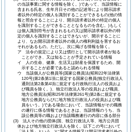
の当該事業に関する情報を除く。)
であって、当該情報に
含まれる氏名、生年月日その他の記述等により開示請求
者以外の特定の個人を識別することができるもの
(他の情
報と照合することにより、開示請求者以外の特定の個人
を識別することができることとなるものを含む。)
もしく
は個人識別符号が含まれるもの又は開示請求者以外の特
定の個人を識別することはできないが、開示することに
より、なお開示請求者以外の個人の権利利益を害するお
それがあるもの。
ただし、次に掲げる情報を除く。
ア
法令の規定により又は慣行として開示請求者が知る
ことができ、又は知ることが予定されている情報
イ
人の生命、健康、生活又は財産を保護するため、開
示することが必要であると認められる情報
ウ
当該個人が公務員等
(国家公務員法
(昭和22年法律第
120号)
第2条第1項に規定する国家公務員
(独立行政法人
通則法第2条第4項に規定する行政執行法人の役員およ
び職員を除く。)
、独立行政法人等の役員および職員、
地方公務員法
(昭和25年法律第261号)
第2条に規定する
地方公務員ならびに地方独立行政法人の役員および職
員をいう。)
である場合において、当該情報がその職務
の遂行に係る情報であるときは、当該情報のうち、当
該公務員等の職および当該職務遂行の内容に係る部分
(3)
法人その他の団体
(国、独立行政法人等、地方公共団
体および地方独立行政法人を除く。以下この号において
「法人等」という。)
に関する情報又は開示請求者以外の