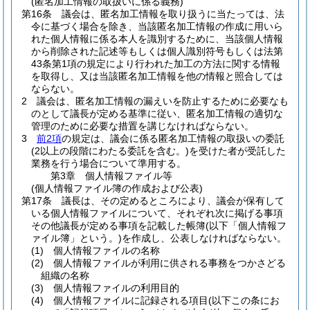
(匿名加工情報の取扱いに係る義務)
第16条
議会は、匿名加工情報を取り扱うに当たっては、法
令に基づく場合を除き、当該匿名加工情報の作成に用いら
れた個人情報に係る本人を識別するために、当該個人情報
から削除された記述等もしくは個人識別符号もしくは法第
43条第1項の規定により行われた加工の方法に関する情報
を取得し、又は当該匿名加工情報を他の情報と照合しては
ならない。
2
議会は、匿名加工情報の漏えいを防止するために必要なも
のとして議長が定める基準に従い、匿名加工情報の適切な
管理のために必要な措置を講じなければならない。
3
前2項
の規定は、議会に係る匿名加工情報の取扱いの委託
(2以上の段階にわたる委託を含む。)
を受けた者が受託した
業務を行う場合について準用する。
第3章
個人情報ファイル等
(個人情報ファイル簿の作成および公表)
第17条
議長は、その定めるところにより、議会が保有して
いる個人情報ファイルについて、それぞれ次に掲げる事項
その他議長が定める事項を記載した帳簿
(以下「個人情報フ
ァイル簿」という。)
を作成し、公表しなければならない。
(1)
個人情報ファイルの名称
(2)
個人情報ファイルが利用に供される事務をつかさどる
組織の名称
(3)
個人情報ファイルの利用目的
(4)
個人情報ファイルに記録される項目
(以下この条にお