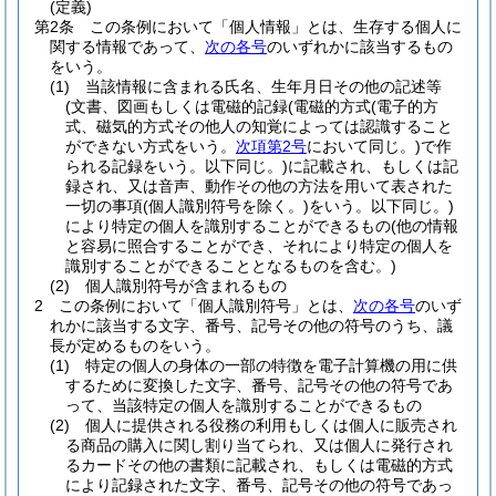
(定義)
第2条
この条例において「個人情報」とは、生存する個人に
関する情報であって、
次の各号
のいずれかに該当するもの
をいう。
(1)
当該情報に含まれる氏名、生年月日その他の記述等
(文書、図画もしくは電磁的記録
(電磁的方式
(電子的方
式、磁気的方式その他人の知覚によっては認識すること
ができない方式をいう。
次項第2号
において同じ。)
で作
られる記録をいう。以下同じ。)
に記載され、もしくは記
録され、又は音声、動作その他の方法を用いて表された
一切の事項
(個人識別符号を除く。)
をいう。以下同じ。)
により特定の個人を識別することができるもの
(他の情報
と容易に照合することができ、それにより特定の個人を
識別することができることとなるものを含む。)
(2)
個人識別符号が含まれるもの
2
この条例において「個人識別符号」とは、
次の各号
のいず
れかに該当する文字、番号、記号その他の符号のうち、議
長が定めるものをいう。
(1)
特定の個人の身体の一部の特徴を電子計算機の用に供
するために変換した文字、番号、記号その他の符号であ
って、当該特定の個人を識別することができるもの
(2)
個人に提供される役務の利用もしくは個人に販売され
る商品の購入に関し割り当てられ、又は個人に発行され
るカードその他の書類に記載され、もしくは電磁的方式
により記録された文字、番号、記号その他の符号であっ