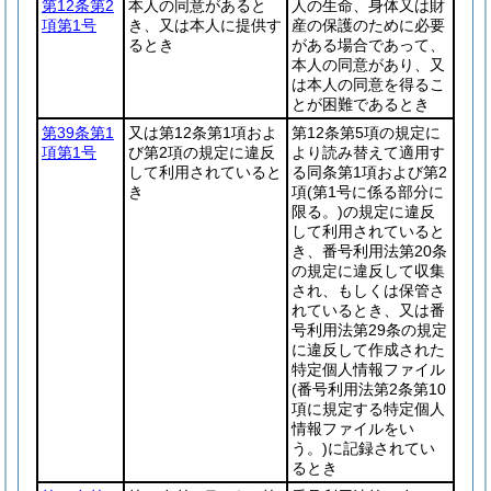
第12条第2
本人の同意があると
人の生命、身体又は財
項第1号
き、又は本人に提供す
産の保護のために必要
るとき
がある場合であって、
本人の同意があり、又
は本人の同意を得るこ
とが困難であるとき
第39条第1
又は第12条第1項およ
第12条第5項の規定に
項第1号
び第2項の規定に違反
より読み替えて適用す
して利用されていると
る同条第1項および第2
き
項
(第1号に係る部分に
限る。)
の規定に違反
して利用されていると
き、番号利用法第20条
の規定に違反して収集
され、もしくは保管さ
れているとき、又は番
号利用法第29条の規定
に違反して作成された
特定個人情報ファイル
(番号利用法第2条第10
項に規定する特定個人
情報ファイルをい
う。)
に記録されてい
るとき