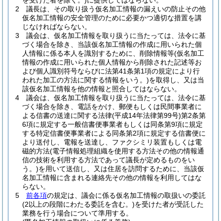
を受けた者を除く。)
に提供してはならない。
2
議長は、その取り扱う仮名加工情報の漏えいの防止その他
仮名加工情報の安全管理のために必要かつ適切な措置を講
じなければならない。
3
議会は、仮名加工情報を取り扱うに当たっては、法令に基
づく場合を除き、当該仮名加工情報の作成に用いられた個
人情報に係る本人を識別するために、削除情報等
(仮名加工
情報の作成に用いられた個人情報から削除された記述等お
よび個人識別符号ならびに法第41条第1項の規定により行
われた加工の方法に関する情報をいう。)
を取得し、又は当
該仮名加工情報を他の情報と照合してはならない。
4
議会は、仮名加工情報を取り扱うに当たっては、法令に基
づく場合を除き、電話をかけ、郵便もしくは民間事業者に
よる信書の送達に関する法律
(平成14年法律第99号)
第2条第
6項に規定する一般信書便事業者もしくは同条第9項に規定
する特定信書便事業者による同条第2項に規定する信書便に
より送付し、電報を送達し、ファクシミリ装置もしくは電
磁的方法
(電子情報処理組織を使用する方法その他の情報通
信の技術を利用する方法であって議長が定めるものをい
う。)
を用いて送信し、又は住居を訪問するために、当該仮
名加工情報に含まれる連絡先その他の情報を利用してはな
らない。
5
前各項
の規定は、議会に係る仮名加工情報の取扱いの委託
(2以上の段階にわたる委託を含む。)
を受けた者が受託した
業務を行う場合について準用する。