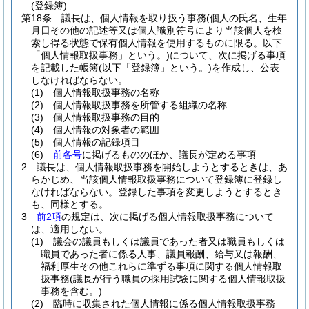
(登録簿)
第18条
議長は、個人情報を取り扱う事務
(個人の氏名、生年
月日その他の記述等又は個人識別符号により当該個人を検
索し得る状態で保有個人情報を使用するものに限る。以下
「個人情報取扱事務」という。)
について、次に掲げる事項
を記載した帳簿
(以下「登録簿」という。)
を作成し、公表
しなければならない。
(1)
個人情報取扱事務の名称
(2)
個人情報取扱事務を所管する組織の名称
(3)
個人情報取扱事務の目的
(4)
個人情報の対象者の範囲
(5)
個人情報の記録項目
(6)
前各号
に掲げるもののほか、議長が定める事項
2
議長は、個人情報取扱事務を開始しようとするときは、あ
らかじめ、当該個人情報取扱事務について登録簿に登録し
なければならない。
登録した事項を変更しようとするとき
も、同様とする。
3
前2項
の規定は、次に掲げる個人情報取扱事務について
は、適用しない。
(1)
議会の議員もしくは議員であった者又は職員もしくは
職員であった者に係る人事、議員報酬、給与又は報酬、
福利厚生その他これらに準ずる事項に関する個人情報取
扱事務
(議長が行う職員の採用試験に関する個人情報取扱
事務を含む。)
(2)
臨時に収集された個人情報に係る個人情報取扱事務