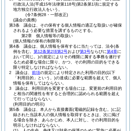
行政法人法
(平成15年法律第118号)
第2条第1項に規定する
地方独立行政法人をいう。
(令7条例28・一部改正)
(議会の責務)
第3条
議会は、その保有する個人情報の適正な取扱いが確保
されるよう必要な措置を講ずるものとする。
第2章
個人情報等の取扱い
(個人情報の保有の制限等)
第4条
議会は、個人情報を保有するに当たっては、法令
(条
例を含む。
第12条第2項第2号
および
第3号
ならびに
第4章
に
おいて同じ。)
の規定によりその権限に属する事務を遂行す
るため必要な場合に限り、かつ、その利用の目的をできる
限り特定しなければならない。
2
議会は、
前項
の規定により特定された利用の目的
(以下
「利用目的」という。)
の達成に必要な範囲を超えて、個人
情報を保有してはならない。
3
議会は、利用目的を変更する場合には、変更前の利用目的
と相当の関連性を有すると合理的に認められる範囲を超え
て行ってはならない。
(利用目的の明示)
第5条
議会は、本人から直接書面
(電磁的記録を含む。)
に記
録された当該本人の個人情報を取得するときは、次に掲げ
る場合を除き、あらかじめ、本人に対し、その利用目的を
明示しなければならない。
(1)
人の生命、身体又は財産の保護のために緊急に必要が