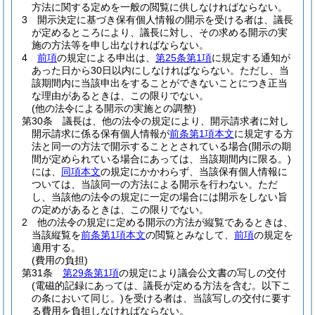
方法に関する定めを一般の閲覧に供しなければならない。
3
開示決定に基づき保有個人情報の開示を受ける者は、議長
が定めるところにより、議長に対し、その求める開示の実
施の方法等を申し出なければならない。
4
前項
の規定による申出は、
第25条第1項
に規定する通知が
あった日から30日以内にしなければならない。
ただし、当
該期間内に当該申出をすることができないことにつき正当
な理由があるときは、この限りでない。
(他の法令による開示の実施との調整)
第30条
議長は、他の法令の規定により、開示請求者に対し
開示請求に係る保有個人情報が
前条第1項本文
に規定する方
法と同一の方法で開示することとされている場合
(開示の期
間が定められている場合にあっては、当該期間内に限る。)
には、
同項本文
の規定にかかわらず、当該保有個人情報に
ついては、当該同一の方法による開示を行わない。
ただ
し、当該他の法令の規定に一定の場合には開示をしない旨
の定めがあるときは、この限りでない。
2
他の法令の規定に定める開示の方法が縦覧であるときは、
当該縦覧を
前条第1項本文
の閲覧とみなして、
前項
の規定を
適用する。
(費用の負担)
第31条
第29条第1項
の規定により議会公文書の写しの交付
(電磁的記録にあっては、議長が定める方法を含む。以下こ
の条において同じ。)
を受ける者は、当該写しの交付に要す
る費用を負担しなければならない。