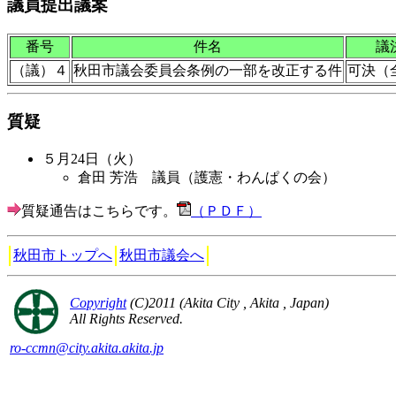
議員提出議案
番号
件名
議
（議）４
秋田市議会委員会条例の一部を改正する件
可決（
質疑
５月24日（火）
倉田 芳浩 議員（護憲・わんぱくの会）
質疑通告はこちらです。
（ＰＤＦ）
秋田市トップへ
秋田市議会へ
Copyright
(C)2011 (Akita City , Akita , Japan)
All Rights Reserved.
ro-ccmn@city.akita.akita.jp