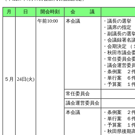
月
日
開会時刻
会 議
午前10:00
本会議
・議長の選挙
・議席の指定
・副議長の選
・会議録署名
・会期決定 （
・秋田市議会
・常任委員会
・議会運営委
・条例案 ２
・単行案 ６
５月
24日(火)
・予算案 １
常任委員会
議会運営委員会
本会議
・条例案 ２
・単行案 ６件
・予算案 １件
・秋田県後期