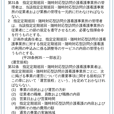
第31条
指定定期巡回・随時対応型訪問介護看護事業所の管
理者は、当該指定定期巡回・随時対応型訪問介護看護事業
所の従業者および業務の管理を一元的に行わなければなら
ない。
2
指定定期巡回・随時対応型訪問介護看護事業所の管理者
は、当該指定定期巡回・随時対応型訪問介護看護事業所の
従業者にこの節の規定を遵守させるため、必要な指揮命令
を行うものとする。
3
計画作成責任者は、指定定期巡回・随時対応型訪問介護看
護事業所に対する指定定期巡回・随時対応型訪問介護看護
の利用の申込みに係る調整等のサービスの内容の管理を行
うものとする。
(平28条例35・一部改正)
(運営規程)
第32条
指定定期巡回・随時対応型訪問介護看護事業者は、
指定定期巡回・随時対応型訪問介護看護事業所ごとに、次
に掲げる事業の運営についての重要事項に関する規程
(以下
この章において「運営規程」という。)
を定めておかなけれ
ばならない。
(1)
事業の目的および運営の方針
(2)
従業者の職種、員数および職務の内容
(3)
営業日および営業時間
(4)
指定定期巡回・随時対応型訪問介護看護の内容および
利用料その他の費用の額
(5)
通常の事業の実施地域