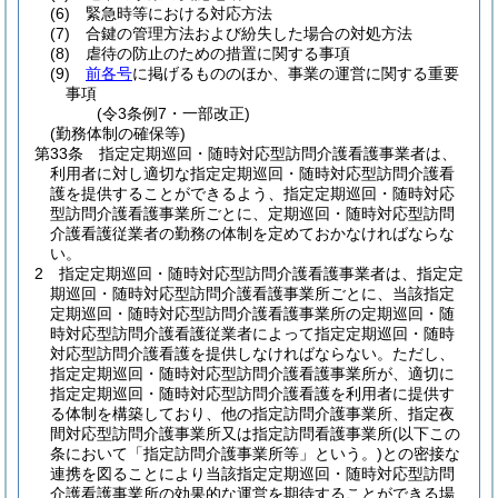
(6)
緊急時等における対応方法
(7)
合鍵の管理方法および紛失した場合の対処方法
(8)
虐待の防止のための措置に関する事項
(9)
前各号
に掲げるもののほか、事業の運営に関する重要
事項
(令3条例7・一部改正)
(勤務体制の確保等)
第33条
指定定期巡回・随時対応型訪問介護看護事業者は、
利用者に対し適切な指定定期巡回・随時対応型訪問介護看
護を提供することができるよう、指定定期巡回・随時対応
型訪問介護看護事業所ごとに、定期巡回・随時対応型訪問
介護看護従業者の勤務の体制を定めておかなければならな
い。
2
指定定期巡回・随時対応型訪問介護看護事業者は、指定定
期巡回・随時対応型訪問介護看護事業所ごとに、当該指定
定期巡回・随時対応型訪問介護看護事業所の定期巡回・随
時対応型訪問介護看護従業者によって指定定期巡回・随時
対応型訪問介護看護を提供しなければならない。
ただし、
指定定期巡回・随時対応型訪問介護看護事業所が、適切に
指定定期巡回・随時対応型訪問介護看護を利用者に提供す
る体制を構築しており、他の指定訪問介護事業所、指定夜
間対応型訪問介護事業所又は指定訪問看護事業所
(以下この
条において「指定訪問介護事業所等」という。)
との密接な
連携を図ることにより当該指定定期巡回・随時対応型訪問
介護看護事業所の効果的な運営を期待することができる場