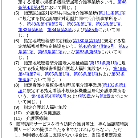
定する指定小規模多機能型居宅介護事業所をいう。
第48
条第4項第4号
において同じ。)
(5)
指定認知症対応型共同生活介護事業所
(
第111条第1項
に規定する指定認知症対応型共同生活介護事業所をい
う。
第48条第4項第5号
、
第65条第1項
、
第66条第1項
、
第83条第6項
、
第84条第3項
および
第85条
において同
じ。)
(6)
指定地域密着型特定施設
(
第130条第1項
に規定する指
定地域密着型特定施設をいう。
第48条第4項第6号
、
第65
条第1項
、
第66条第1項
および
第83条第6項
において同
じ。)
(7)
指定地域密着型介護老人福祉施設
(
第151条第1項
に規
定する指定地域密着型介護老人福祉施設をいう。
第48条
第4項第7号
、
第65条第1項
、
第66条第1項
および
第83条
第6項
において同じ。)
(8)
指定看護小規模多機能型居宅介護事業所
(
第192条第1
項
に規定する指定看護小規模多機能型居宅介護事業所を
いう。
第48条第4項第8号
および
第5章
から
第8章
までにお
いて同じ。)
(9)
指定介護老人福祉施設
(10)
介護老人保健施設
(11)
介護医療院
6
随時訪問サービスを行う訪問介護員等は、専ら当該随時訪
問サービスの提供に当たる者でなければならない。
ただ
し、利用者の処遇に支障がない場合は、当該指定定期巡