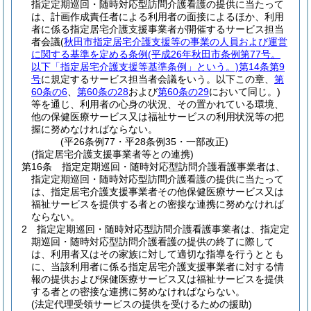
指定定期巡回・随時対応型訪問介護看護の提供に当たって
は、計画作成責任者による利用者の面接によるほか、利用
者に係る指定居宅介護支援事業者が開催するサービス担当
者会議
(
秋田市指定居宅介護支援等の事業の人員および運営
に関する基準を定める条例
(平成26年秋田市条例第77号。
以下「指定居宅介護支援等基準条例」という。)
第14条第9
号
に規定するサービス担当者会議をいう。以下この章、
第
60条の6
、
第60条の28
および
第60条の29
において同じ。)
等を通じ、利用者の心身の状況、その置かれている環境、
他の保健医療サービス又は福祉サービスの利用状況等の把
握に努めなければならない。
(平26条例77・平28条例35・一部改正)
(指定居宅介護支援事業者等との連携)
第16条
指定定期巡回・随時対応型訪問介護看護事業者は、
指定定期巡回・随時対応型訪問介護看護の提供に当たって
は、指定居宅介護支援事業者その他保健医療サービス又は
福祉サービスを提供する者との密接な連携に努めなければ
ならない。
2
指定定期巡回・随時対応型訪問介護看護事業者は、指定定
期巡回・随時対応型訪問介護看護の提供の終了に際して
は、利用者又はその家族に対して適切な指導を行うととも
に、当該利用者に係る指定居宅介護支援事業者に対する情
報の提供および保健医療サービス又は福祉サービスを提供
する者との密接な連携に努めなければならない。
(法定代理受領サービスの提供を受けるための援助)