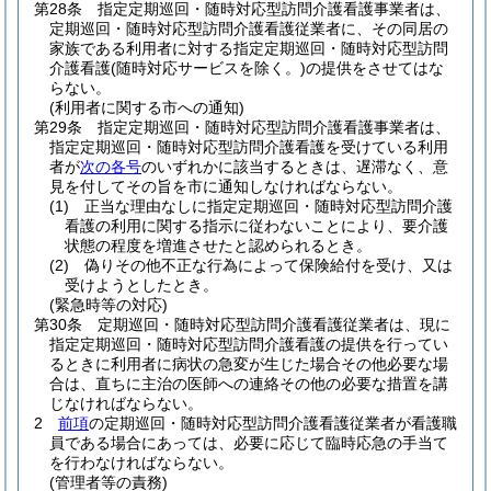
第28条
指定定期巡回・随時対応型訪問介護看護事業者は、
定期巡回・随時対応型訪問介護看護従業者に、その同居の
家族である利用者に対する指定定期巡回・随時対応型訪問
介護看護
(随時対応サービスを除く。)
の提供をさせてはな
らない。
(利用者に関する市への通知)
第29条
指定定期巡回・随時対応型訪問介護看護事業者は、
指定定期巡回・随時対応型訪問介護看護を受けている利用
者が
次の各号
のいずれかに該当するときは、遅滞なく、意
見を付してその旨を市に通知しなければならない。
(1)
正当な理由なしに指定定期巡回・随時対応型訪問介護
看護の利用に関する指示に従わないことにより、要介護
状態の程度を増進させたと認められるとき。
(2)
偽りその他不正な行為によって保険給付を受け、又は
受けようとしたとき。
(緊急時等の対応)
第30条
定期巡回・随時対応型訪問介護看護従業者は、現に
指定定期巡回・随時対応型訪問介護看護の提供を行ってい
るときに利用者に病状の急変が生じた場合その他必要な場
合は、直ちに主治の医師への連絡その他の必要な措置を講
じなければならない。
2
前項
の定期巡回・随時対応型訪問介護看護従業者が看護職
員である場合にあっては、必要に応じて臨時応急の手当て
を行わなければならない。
(管理者等の責務)