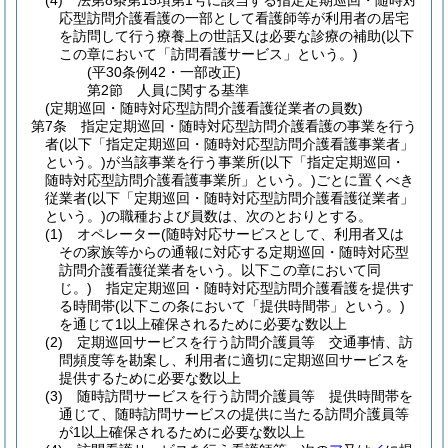
(4)
法第8条第15項第1号に該当する指定定期巡回・随時対
応型訪問介護看護の一部として看護師等が利用者の居宅
を訪問して行う療養上の世話又は必要な診療の補助
(以下
この章において「訪問看護サービス」という。)
(平30条例42・一部改正)
第2節
人員に関する基準
(定期巡回・随時対応型訪問介護看護従業者の員数)
第7条
指定定期巡回・随時対応型訪問介護看護の事業を行う
者
(以下「指定定期巡回・随時対応型訪問介護看護事業者」
という。)
が当該事業を行う事業所
(以下「指定定期巡回・
随時対応型訪問介護看護事業所」という。)
ごとに置くべき
従業者
(以下「定期巡回・随時対応型訪問介護看護従業者」
という。)
の職種および員数は、次のとおりとする。
(1)
オペレーター
(随時対応サービスとして、利用者又は
その家族等からの通報に対応する定期巡回・随時対応型
訪問介護看護従業者をいう。以下この章において同
じ。)
指定定期巡回・随時対応型訪問介護看護を提供す
る時間帯
(以下この条において「提供時間帯」という。)
を通じて1以上確保されるために必要な数以上
(2)
定期巡回サービスを行う訪問介護員等 交通事情、訪
問頻度等を勘案し、利用者に適切に定期巡回サービスを
提供するために必要な数以上
(3)
随時訪問サービスを行う訪問介護員等 提供時間帯を
通じて、随時訪問サービスの提供に当たる訪問介護員等
が1以上確保されるために必要な数以上