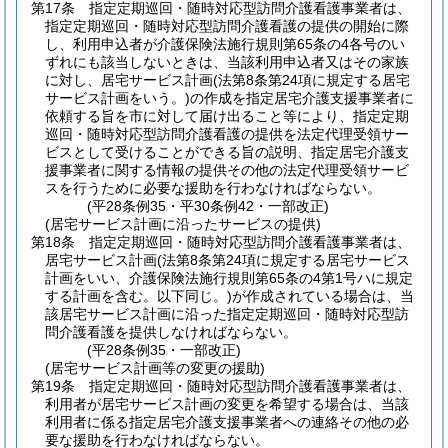
第17条
指定定期巡回・随時対応型訪問介護看護事業者は、
指定定期巡回・随時対応型訪問介護看護の提供の開始に際
し、利用申込者が介護保険法施行規則第65条の4各号のい
ずれにも該当しないときは、当該利用申込者又はその家族
に対し、居宅サービス計画
(法第8条第24項に規定する居宅
サービス計画をいう。)
の作成を指定居宅介護支援事業者に
依頼する旨を市に対して届け出ること等により、指定定期
巡回・随時対応型訪問介護看護の提供を法定代理受領サー
ビスとして受けることができる旨の説明、指定居宅介護支
援事業者に関する情報の提供その他の法定代理受領サービ
スを行うために必要な援助を行わなければならない。
(平28条例35・平30条例42・一部改正)
(居宅サービス計画に沿ったサービスの提供)
第18条
指定定期巡回・随時対応型訪問介護看護事業者は、
居宅サービス計画
(法第8条第24項に規定する居宅サービス
計画をいい、介護保険法施行規則第65条の4第1号ハに規定
する計画を含む。以下同じ。)
が作成されている場合は、当
該居宅サービス計画に沿った指定定期巡回・随時対応型訪
問介護看護を提供しなければならない。
(平28条例35・一部改正)
(居宅サービス計画等の変更の援助)
第19条
指定定期巡回・随時対応型訪問介護看護事業者は、
利用者が居宅サービス計画の変更を希望する場合は、当該
利用者に係る指定居宅介護支援事業者への連絡その他の必
要な援助を行わなければならない。