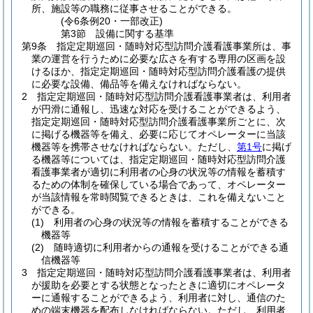
所、施設等の職務に従事させることができる。
(令6条例20・一部改正)
第3節
設備に関する基準
第9条
指定定期巡回・随時対応型訪問介護看護事業所は、事
業の運営を行うために必要な広さを有する専用の区画を設
けるほか、指定定期巡回・随時対応型訪問介護看護の提供
に必要な設備、備品等を備えなければならない。
2
指定定期巡回・随時対応型訪問介護看護事業者は、利用者
が円滑に通報し、迅速な対応を受けることができるよう、
指定定期巡回・随時対応型訪問介護看護事業所ごとに、次
に掲げる機器等を備え、必要に応じてオペレーターに当該
機器等を携帯させなければならない。
ただし、
第1号
に掲げ
る機器等については、指定定期巡回・随時対応型訪問介護
看護事業者が適切に利用者の心身の状況等の情報を蓄積す
るための体制を確保している場合であって、オペレーター
が当該情報を常時閲覧できるときは、これを備えないこと
ができる。
(1)
利用者の心身の状況等の情報を蓄積することができる
機器等
(2)
随時適切に利用者からの通報を受けることができる通
信機器等
3
指定定期巡回・随時対応型訪問介護看護事業者は、利用者
が援助を必要とする状態となったときに適切にオペレータ
ーに通報することができるよう、利用者に対し、通信のた
めの端末機器を配布しなければならない。
ただし、利用者