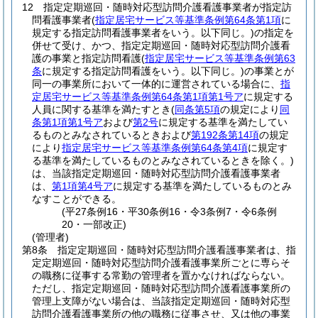
12
指定定期巡回・随時対応型訪問介護看護事業者が指定訪
問看護事業者
(
指定居宅サービス等基準条例第64条第1項
に
規定する指定訪問看護事業者をいう。以下同じ。)
の指定を
併せて受け、かつ、指定定期巡回・随時対応型訪問介護看
護の事業と指定訪問看護
(
指定居宅サービス等基準条例第63
条
に規定する指定訪問看護をいう。以下同じ。)
の事業とが
同一の事業所において一体的に運営されている場合に、
指
定居宅サービス等基準条例第64条第1項第1号ア
に規定する
人員に関する基準を満たすとき
(
同条第5項
の規定により
同
条第1項第1号ア
および
第2号
に規定する基準を満たしてい
るものとみなされているときおよび
第192条第14項
の規定
により
指定居宅サービス等基準条例第64条第4項
に規定す
る基準を満たしているものとみなされているときを除く。)
は、当該指定定期巡回・随時対応型訪問介護看護事業者
は、
第1項第4号ア
に規定する基準を満たしているものとみ
なすことができる。
(平27条例16・平30条例16・令3条例7・令6条例
20・一部改正)
(管理者)
第8条
指定定期巡回・随時対応型訪問介護看護事業者は、指
定定期巡回・随時対応型訪問介護看護事業所ごとに専らそ
の職務に従事する常勤の管理者を置かなければならない。
ただし、指定定期巡回・随時対応型訪問介護看護事業所の
管理上支障がない場合は、当該指定定期巡回・随時対応型
訪問介護看護事業所の他の職務に従事させ、又は他の事業