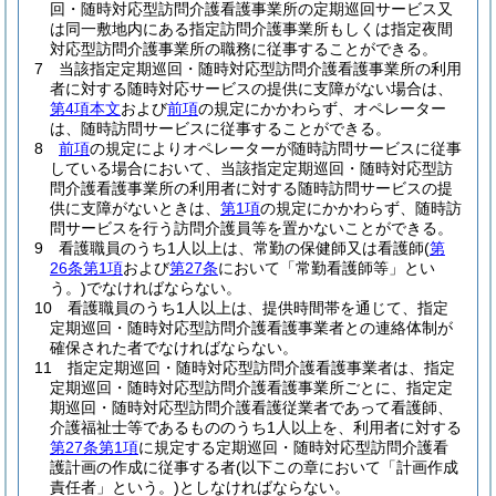
回・随時対応型訪問介護看護事業所の定期巡回サービス又
は同一敷地内にある指定訪問介護事業所もしくは指定夜間
対応型訪問介護事業所の職務に従事することができる。
7
当該指定定期巡回・随時対応型訪問介護看護事業所の利用
者に対する随時対応サービスの提供に支障がない場合は、
第4項本文
および
前項
の規定にかかわらず、オペレーター
は、随時訪問サービスに従事することができる。
8
前項
の規定によりオペレーターが随時訪問サービスに従事
している場合において、当該指定定期巡回・随時対応型訪
問介護看護事業所の利用者に対する随時訪問サービスの提
供に支障がないときは、
第1項
の規定にかかわらず、随時訪
問サービスを行う訪問介護員等を置かないことができる。
9
看護職員のうち1人以上は、常勤の保健師又は看護師
(
第
26条第1項
および
第27条
において「常勤看護師等」とい
う。)
でなければならない。
10
看護職員のうち1人以上は、提供時間帯を通じて、指定
定期巡回・随時対応型訪問介護看護事業者との連絡体制が
確保された者でなければならない。
11
指定定期巡回・随時対応型訪問介護看護事業者は、指定
定期巡回・随時対応型訪問介護看護事業所ごとに、指定定
期巡回・随時対応型訪問介護看護従業者であって看護師、
介護福祉士等であるもののうち1人以上を、利用者に対する
第27条第1項
に規定する定期巡回・随時対応型訪問介護看
護計画の作成に従事する者
(以下この章において「計画作成
責任者」という。)
としなければならない。