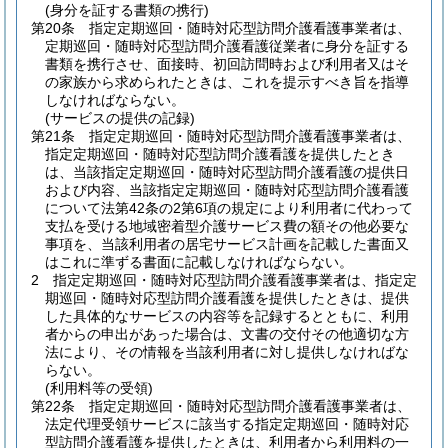
(身分を証する書類の携行)
第20条
指定定期巡回・随時対応型訪問介護看護事業者は、
定期巡回・随時対応型訪問介護看護従業者に身分を証する
書類を携行させ、面接時、初回訪問時および利用者又はそ
の家族から求められたときは、これを提示すべき旨を指導
しなければならない。
(サービスの提供の記録)
第21条
指定定期巡回・随時対応型訪問介護看護事業者は、
指定定期巡回・随時対応型訪問介護看護を提供したとき
は、当該指定定期巡回・随時対応型訪問介護看護の提供日
および内容、当該指定定期巡回・随時対応型訪問介護看護
について法第42条の2第6項の規定により利用者に代わって
支払を受ける地域密着型介護サービス費の額その他必要な
事項を、当該利用者の居宅サービス計画を記載した書面又
はこれに準ずる書面に記載しなければならない。
2
指定定期巡回・随時対応型訪問介護看護事業者は、指定定
期巡回・随時対応型訪問介護看護を提供したときは、提供
した具体的なサービスの内容等を記録するとともに、利用
者からの申出があった場合は、文書の交付その他適切な方
法により、その情報を当該利用者に対し提供しなければな
らない。
(利用料等の受領)
第22条
指定定期巡回・随時対応型訪問介護看護事業者は、
法定代理受領サービスに該当する指定定期巡回・随時対応
型訪問介護看護を提供したときは、利用者から利用料の一