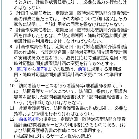
うときは、計画作成責任者に対し、必要な協力を行わなけ
ればならない。
6
計画作成責任者は、定期巡回・随時対応型訪問介護看護計
画の作成に当たっては、その内容について利用者又はその
家族に説明し、当該利用者の同意を得なければならない。
7
計画作成責任者は、定期巡回・随時対応型訪問介護看護計
画を作成したときは、当該定期巡回・随時対応型訪問介護
看護計画を利用者に交付しなければならない。
8
計画作成責任者は、定期巡回・随時対応型訪問介護看護計
画の作成後、当該定期巡回・随時対応型訪問介護看護計画
の実施状況の把握を行い、必要に応じて当該定期巡回・随
時対応型訪問介護看護計画の変更を行うものとする。
9
第1項
から
第7項
までの規定は、
前項
に規定する定期巡
回・随時対応型訪問介護看護計画の変更について準用す
る。
10
訪問看護サービスを行う看護師等
(准看護師を除く。)
は、訪問看護サービスについて、訪問日、提供した看護内
容等を記載した訪問看護報告書
(以下「訪問看護報告書」と
いう。)
を作成しなければならない。
11
常勤看護師等は、訪問看護報告書の作成に関し、必要な
指導および管理を行わなければならない。
12
前条第4項
の規定は、定期巡回・随時対応型訪問介護看
護計画
(訪問看護サービスの利用者に係るものに限る。)
お
よび訪問看護報告書の作成について準用する。
(同居家族に対するサービス提供の禁止)