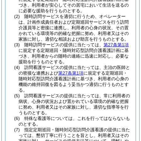
づき、利用者が安心してその居宅において生活を送るの
に必要な援助を行うものとする。
(2)
随時訪問サービスを適切に行うため、オペレーター
は、計画作成責任者および定期巡回サービスを行う訪問
介護員等と密接に連携し、利用者の心身の状況、その置
かれている環境等の的確な把握に努め、利用者又はその
家族に対し、適切な相談および助言を行うものとする。
(3)
随時訪問サービスの提供に当たっては、
第27条第1項
に規定する定期巡回・随時対応型訪問介護看護計画に基
づき、利用者からの随時の連絡に迅速に対応し、必要な
援助を行うものとする。
(4)
訪問看護サービスの提供に当たっては、主治の医師と
の密接な連携および
第27条第1項
に規定する定期巡回・
随時対応型訪問介護看護計画に基づき、利用者の心身の
機能の維持回復を図るよう妥当かつ適切に行うものとす
る。
(5)
訪問看護サービスの提供に当たっては、常に利用者の
病状、心身の状況および置かれている環境の的確な把握
に努め、利用者又はその家族に対し、適切な指導等を行
うものとする。
(6)
特殊な看護等については、これを行ってはならないも
のとする。
(7)
指定定期巡回・随時対応型訪問介護看護の提供に当た
っては、懇切丁寧に行うことを旨とし、利用者又はその