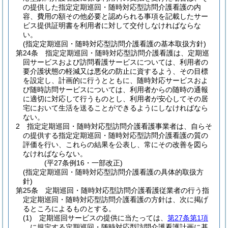
の提供した指定定期巡回・随時対応型訪問介護看護の内
容、費用の額その他必要と認められる事項を記載したサー
ビス提供証明書を利用者に対して交付しなければならな
い。
(指定定期巡回・随時対応型訪問介護看護の基本取扱方針)
第24条
指定定期巡回・随時対応型訪問介護看護は、定期巡
回サービスおよび訪問看護サービスについては、利用者の
要介護状態の軽減又は悪化の防止に資するよう、その目標
を設定し、計画的に行うとともに、随時対応サービスおよ
び随時訪問サービスについては、利用者からの随時の通報
に適切に対応して行うものとし、利用者が安心してその居
宅において生活を送ることができるようにしなければなら
ない。
2
指定定期巡回・随時対応型訪問介護看護事業者は、自らそ
の提供する指定定期巡回・随時対応型訪問介護看護の質の
評価を行い、これらの結果を公表し、常にその改善を図ら
なければならない。
(平27条例16・一部改正)
(指定定期巡回・随時対応型訪問介護看護の具体的取扱方
針)
第25条
定期巡回・随時対応型訪問介護看護従業者の行う指
定定期巡回・随時対応型訪問介護看護の方針は、次に掲げ
るところによるものとする。
(1)
定期巡回サービスの提供に当たっては、
第27条第1項
に規定する定期巡回・随時対応型訪問介護看護計画に基