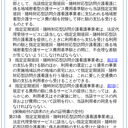
部として、当該指定定期巡回・随時対応型訪問介護看護に
係る地域密着型介護サービス費用基準額から当該指定定期
巡回・随時対応型訪問介護看護事業者に支払われる地域密
着型介護サービス費の額を控除して得た額の支払を受ける
ものとする。
2
指定定期巡回・随時対応型訪問介護看護事業者は、法定代
理受領サービスに該当しない指定定期巡回・随時対応型訪
問介護看護を提供したときに利用者から支払を受ける利用
料の額と指定定期巡回・随時対応型訪問介護看護に係る地
域密着型介護サービス費用基準額との間に、不合理な差額
が生じないようにしなければならない。
3
指定定期巡回・随時対応型訪問介護看護事業者は、
前2項
の支払を受ける額のほか、利用者の選定により通常の事業
の実施地域以外の地域の居宅において指定定期巡回・随時
対応型訪問介護看護を行う場合は、これに要した交通費の
額の支払を利用者から受けることができる。
4
指定定期巡回・随時対応型訪問介護看護事業者は、
前項
に
規定する費用の額に係るサービスの提供に当たっては、あ
らかじめ、利用者又はその家族に対し、当該サービスの内
容および費用について説明を行い、当該利用者の同意を得
なければならない。
(保険給付の請求のための証明書の交付)
第23条
指定定期巡回・随時対応型訪問介護看護事業者は、
法定代理受領サービスに該当しない指定定期巡回・随時対
応型訪問介護看護に係る利用料の支払を受けた場合は、そ