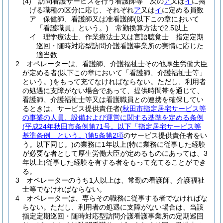
(4)
訪問看護サービスを行う看護師等 次の
ア
又は
イ
に掲
げる職種の区分に応じ、それぞれ
ア
又は
イ
に定める員数
ア
保健師、看護師又は准看護師
(以下この章において
「看護職員」という。)
常勤換算方法で2.5以上
イ
理学療法士、作業療法士又は言語聴覚士 指定定期
巡回・随時対応型訪問介護看護事業所の実情に応じた
適当数
2
オペレーターは、看護師、介護福祉士その他厚生労働大臣
が定める者
(以下この章において「看護師、介護福祉士等」
という。)
をもって充てなければならない。
ただし、利用者
の処遇に支障がない場合であって、提供時間帯を通じて、
看護師、介護福祉士等又は看護職員との連携を確保してい
るときは、サービス提供責任者
(
秋田市指定居宅サービス等
の事業の人員、設備および運営に関する基準を定める条例
(平成24年秋田市条例第71号。以下「指定居宅サービス等
基準条例」という。)
第5条第2項
のサービス提供責任者をい
う。以下同じ。)
の業務に1年以上
(特に業務に従事した経験
が必要な者として厚生労働大臣が定めるものにあっては、3
年以上)
従事した経験を有する者をもって充てることができ
る。
3
オペレーターのうち1人以上は、常勤の看護師、介護福祉
士等でなければならない。
4
オペレーターは、専らその職務に従事する者でなければな
らない。
ただし、利用者の処遇に支障がない場合は、当該
指定定期巡回・随時対応型訪問介護看護事業所の定期巡回