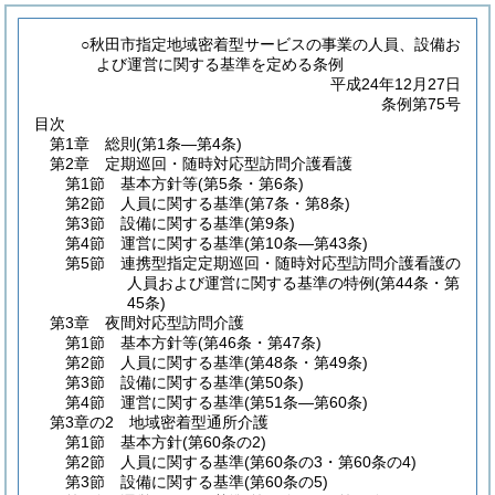
○秋田市指定地域密着型サービスの事業の人員、設備お
よび運営に関する基準を定める条例
平成24年12月27日
条例第75号
目次
第1章
総則
(第1条―第4条)
第2章
定期巡回・随時対応型訪問介護看護
第1節
基本方針等
(第5条・第6条)
第2節
人員に関する基準
(第7条・第8条)
第3節
設備に関する基準
(第9条)
第4節
運営に関する基準
(第10条―第43条)
第5節
連携型指定定期巡回・随時対応型訪問介護看護の
人員および運営に関する基準の特例
(第44条・第
45条)
第3章
夜間対応型訪問介護
第1節
基本方針等
(第46条・第47条)
第2節
人員に関する基準
(第48条・第49条)
第3節
設備に関する基準
(第50条)
第4節
運営に関する基準
(第51条―第60条)
第3章の2
地域密着型通所介護
第1節
基本方針
(第60条の2)
第2節
人員に関する基準
(第60条の3・第60条の4)
第3節
設備に関する基準
(第60条の5)