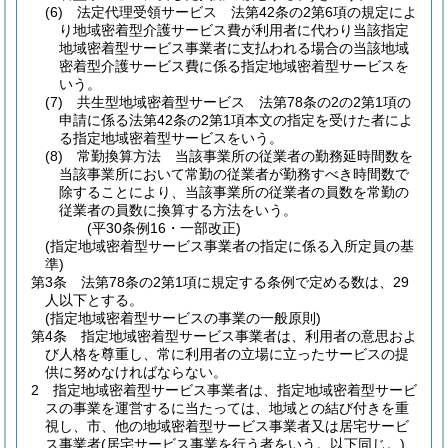
(6)
法定代理受領サービス 法第42条の2第6項の規定によ
り地域密着型介護サービス費が利用者に代わり当該指定
地域密着型サービス事業者に支払われる場合の当該地域
密着型介護サービス費に係る指定地域密着型サービスを
いう。
(7)
共生型地域密着型サービス 法第78条の2の2第1項の
申請に係る法第42条の2第1項本文の指定を受けた者によ
る指定地域密着型サービスをいう。
(8)
常勤換算方法 当該事業所の従業者の勤務延時間数を
当該事業所において常勤の従業者が勤務すべき時間数で
除することにより、当該事業所の従業者の員数を常勤の
従業者の員数に換算する方法をいう。
(平30条例16・一部改正)
(指定地域密着型サービス事業者の指定に係る入所定員の基
準)
第3条
法第78条の2第1項に規定する条例で定める数は、29
人以下とする。
(指定地域密着型サービスの事業の一般原則)
第4条
指定地域密着型サービス事業者は、利用者の意思およ
び人格を尊重し、常に利用者の立場に立ったサービスの提
供に努めなければならない。
2
指定地域密着型サービス事業者は、指定地域密着型サービ
スの事業を運営するに当たっては、地域との結び付きを重
視し、市、他の地域密着型サービス事業者又は居宅サービ
ス事業者
(居宅サービス事業を行う者をいう。以下同じ。)