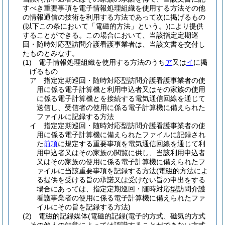
すべき重要事項を電子情報処理組織を使用する方法その他
の情報通信の技術を利用する方法であって次に掲げるもの
(以下この条において「電磁的方法」という。)
により提供
することができる。
この場合において、当該指定定期巡
回・随時対応型訪問介護看護事業者は、当該文書を交付し
たものとみなす。
(1)
電子情報処理組織を使用する方法のうち
ア
又は
イ
に掲
げるもの
ア
指定定期巡回・随時対応型訪問介護看護事業者の使
用に係る電子計算機と利用申込者又はその家族の使用
に係る電子計算機とを接続する電気通信回線を通じて
送信し、受信者の使用に係る電子計算機に備えられた
ファイルに記録する方法
イ
指定定期巡回・随時対応型訪問介護看護事業者の使
用に係る電子計算機に備えられたファイルに記録され
た
前項
に規定する重要事項を電気通信回線を通じて利
用申込者又はその家族の閲覧に供し、当該利用申込者
又はその家族の使用に係る電子計算機に備えられたフ
ァイルに当該重要事項を記録する方法
(電磁的方法によ
る提供を受ける旨の承諾又は受けない旨の申出をする
場合にあっては、指定定期巡回・随時対応型訪問介護
看護事業者の使用に係る電子計算機に備えられたファ
イルにその旨を記録する方法)
(2)
電磁的記録媒体
(電磁的記録
(電子的方式、磁気的方式