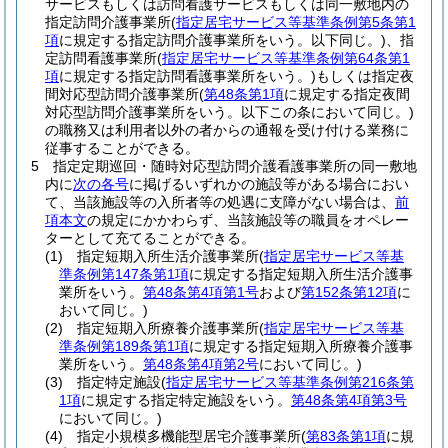
サービスもしくは訪問看護サービスもしくは同一敷地内の
指定訪問介護事業所
(
指定居宅サービス等基準条例第5条第1
項
に規定する指定訪問介護事業所をいう。以下同じ。)
、指
定訪問看護事業所
(
指定居宅サービス等基準条例第64条第1
項
に規定する指定訪問看護事業所をいう。)
もしくは指定夜
間対応型訪問介護事業所
(
第48条第1項
に規定する指定夜間
対応型訪問介護事業所をいう。以下この条において同じ。)
の職務又は利用者以外の者からの通報を受け付ける業務に
従事することができる。
5
指定定期巡回・随時対応型訪問介護看護事業所の同一敷地
内に
次の各号
に掲げるいずれかの施設等がある場合におい
て、当該施設等の入所者等の処遇に支障がない場合は、
前
項本文
の規定にかかわらず、当該施設等の職員をオペレー
ターとして充てることができる。
(1)
指定短期入所生活介護事業所
(
指定居宅サービス等基
準条例第147条第1項
に規定する指定短期入所生活介護事
業所をいう。
第48条第4項第1号
および
第152条第12項
に
おいて同じ。)
(2)
指定短期入所療養介護事業所
(
指定居宅サービス等基
準条例第189条第1項
に規定する指定短期入所療養介護事
業所をいう。
第48条第4項第2号
において同じ。)
(3)
指定特定施設
(
指定居宅サービス等基準条例第216条第
1項
に規定する指定特定施設をいう。
第48条第4項第3号
において同じ。)
(4)
指定小規模多機能型居宅介護事業所
(
第83条第1項
に規