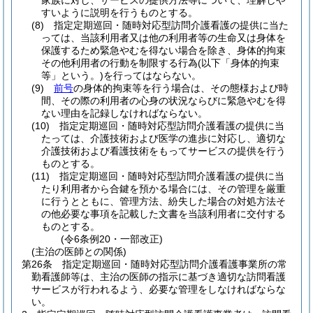
家族に対し、サービスの提供方法等について、理解しや
すいように説明を行うものとする。
(8)
指定定期巡回・随時対応型訪問介護看護の提供に当た
っては、当該利用者又は他の利用者等の生命又は身体を
保護するため緊急やむを得ない場合を除き、身体的拘束
その他利用者の行動を制限する行為
(以下「身体的拘束
等」という。)
を行ってはならない。
(9)
前号
の身体的拘束等を行う場合は、その態様および時
間、その際の利用者の心身の状況ならびに緊急やむを得
ない理由を記録しなければならない。
(10)
指定定期巡回・随時対応型訪問介護看護の提供に当
たっては、介護技術および医学の進歩に対応し、適切な
介護技術および看護技術をもってサービスの提供を行う
ものとする。
(11)
指定定期巡回・随時対応型訪問介護看護の提供に当
たり利用者から合鍵を預かる場合には、その管理を厳重
に行うとともに、管理方法、紛失した場合の対処方法そ
の他必要な事項を記載した文書を当該利用者に交付する
ものとする。
(令6条例20・一部改正)
(主治の医師との関係)
第26条
指定定期巡回・随時対応型訪問介護看護事業所の常
勤看護師等は、主治の医師の指示に基づき適切な訪問看護
サービスが行われるよう、必要な管理をしなければならな
い。