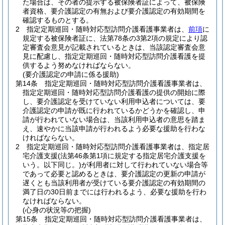
た場合は、その者の提示する被保険者証によって、被保険
者資格、要介護認定の有無および要介護認定の有効期間を
確認するものとする。
2
指定定期巡回・随時対応型訪問介護看護事業者は、
前項
に
規定する被保険者証に、法第78条の3第2項の規定により認
定審査会意見が記載されているときは、当該認定審査会意
見に配慮し、指定定期巡回・随時対応型訪問介護看護を提
供するよう努めなければならない。
(要介護認定の申請に係る援助)
第14条
指定定期巡回・随時対応型訪問介護看護事業者は、
指定定期巡回・随時対応型訪問介護看護の提供の開始に際
し、要介護認定を受けていない利用申込者については、要
介護認定の申請が既に行われているかどうかを確認し、申
請が行われていない場合は、当該利用申込者の意思を踏ま
え、速やかに当該申請が行われるよう必要な援助を行わな
ければならない。
2
指定定期巡回・随時対応型訪問介護看護事業者は、指定居
宅介護支援
(法第46条第1項に規定する指定居宅介護支援を
いう。以下同じ。)
が利用者に対して行われていない場合等
であって必要と認めるときは、要介護認定の更新の申請が
遅くとも当該利用者が受けている要介護認定の有効期間の
満了日の30日前までには行われるよう、必要な援助を行わ
なければならない。
(心身の状況等の把握)
第15条
指定定期巡回・随時対応型訪問介護看護事業者は、