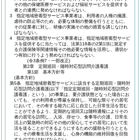
その他の保健医療サービスおよび福祉サービスを提供する
者との連携に努めなければならない。
3
指定地域密着型サービス事業者は、利用者の人権の擁護、
虐待の防止等のため、必要な体制の整備を行うとともに、
その従業者に対し、研修の実施その他の措置を講じなけれ
ばならない。
4
指定地域密着型サービス事業者は、指定地域密着型サービ
スを提供するに当たっては、法第118条の2第1項に規定す
る介護保険等関連情報その他必要な情報を活用し、適切か
つ有効に行うよう努めなければならない。
(令3条例7・一部改正)
第2章
定期巡回・随時対応型訪問介護看護
第1節
基本方針等
(基本方針)
第5条
指定地域密着型サービスに該当する定期巡回・随時対
応型訪問介護看護
(以下「指定定期巡回・随時対応型訪問介
護看護」という。)
の事業は、要介護状態となった場合にお
いても、その利用者が尊厳を保持し、可能な限りその居宅
において、その有する能力に応じ自立した日常生活を営む
ことができるよう、定期的な巡回又は随時通報によりその
者の居宅を訪問し、入浴、排せつ、食事等の介護、日常生
活上の緊急時の対応その他の安心してその居宅において生
活を送ることができるようにするための援助を行うととも
に、その療養生活を支援し、心身の機能の維持回復を目指
すものでなければならない。