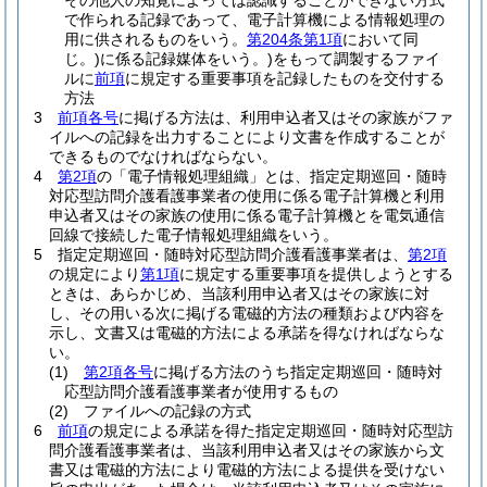
その他人の知覚によっては認識することができない方式
で作られる記録であって、電子計算機による情報処理の
用に供されるものをいう。
第204条第1項
において同
じ。)
に係る記録媒体をいう。)
をもって調製するファイ
ルに
前項
に規定する重要事項を記録したものを交付する
方法
3
前項各号
に掲げる方法は、利用申込者又はその家族がファ
イルへの記録を出力することにより文書を作成することが
できるものでなければならない。
4
第2項
の「電子情報処理組織」とは、指定定期巡回・随時
対応型訪問介護看護事業者の使用に係る電子計算機と利用
申込者又はその家族の使用に係る電子計算機とを電気通信
回線で接続した電子情報処理組織をいう。
5
指定定期巡回・随時対応型訪問介護看護事業者は、
第2項
の規定により
第1項
に規定する重要事項を提供しようとする
ときは、あらかじめ、当該利用申込者又はその家族に対
し、その用いる次に掲げる電磁的方法の種類および内容を
示し、文書又は電磁的方法による承諾を得なければならな
い。
(1)
第2項各号
に掲げる方法のうち指定定期巡回・随時対
応型訪問介護看護事業者が使用するもの
(2)
ファイルへの記録の方式
6
前項
の規定による承諾を得た指定定期巡回・随時対応型訪
問介護看護事業者は、当該利用申込者又はその家族から文
書又は電磁的方法により電磁的方法による提供を受けない