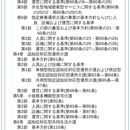
第4節
運営に関する基準
(第60条の6―第60条の20)
第5節
共生型地域密着型サービスに関する基準
(第60条
の20の2・第60条の20の3)
第6節
指定療養通所介護の事業の基本方針ならびに人
員、設備および運営に関する基準
第1款
この節の趣旨および基本方針
(第60条の21・第
60条の22)
第2款
人員に関する基準
(第60条の23・第60条の24)
第3款
設備に関する基準
(第60条の25・第60条の26)
第4款
運営に関する基準
(第60条の27―第60条の38)
第4章
認知症対応型通所介護
第1節
基本方針
(第61条)
第2節
人員および設備に関する基準
第1款
単独型指定認知症対応型通所介護および併設型
指定認知症対応型通所介護
(第62条―第64条)
第2款
共用型指定認知症対応型通所介護
(第65条―第
67条)
第3節
運営に関する基準
(第68条―第81条)
第5章
小規模多機能型居宅介護
第1節
基本方針
(第82条)
第2節
人員に関する基準
(第83条―第85条)
第3節
設備に関する基準
(第86条・第87条)
第4節
運営に関する基準
(第88条―第109条)
第6章
認知症対応型共同生活介護
第1節
基本方針
(第110条)