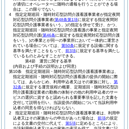
が適切にオペレーターに随時の通報を行うことができる場
合は、この限りでない。
4
指定定期巡回・随時対応型訪問介護看護事業者が指定夜間
対応型訪問介護事業者
(
第48条第1項
に規定する指定夜間対
応型訪問介護事業者をいう。)
の指定を併せて受け、かつ、
指定定期巡回・随時対応型訪問介護看護の事業と指定夜間
対応型訪問介護
(
第46条
に規定する指定夜間対応型訪問介護
をいう。)
の事業とが同一の事業所において一体的に運営さ
れている場合については、
第50条
に規定する設備に関する
基準を満たすことをもって、
前3項
に規定する基準を満たし
ているものとみなすことができる。
第4節
運営に関する基準
(内容および手続の説明および同意)
第10条
指定定期巡回・随時対応型訪問介護看護事業者は、
指定定期巡回・随時対応型訪問介護看護の提供の開始に際
しては、あらかじめ、利用申込者又はその家族に対し、
第
32条
に規定する運営規程の概要、定期巡回・随時対応型訪
問介護看護従業者の勤務の体制その他の利用申込者のサー
ビスの選択に資すると認められる重要事項を記した文書を
交付して説明を行い、当該提供の開始について当該利用申
込者の同意を得なければならない。
2
指定定期巡回・随時対応型訪問介護看護事業者は、利用申
込者又はその家族からの申出があった場合は、
前項
の規定
による文書の交付に代えて、
第5項
に定めるところにより、
当該利用申込者又はその家族の承諾を得て、当該文書に記