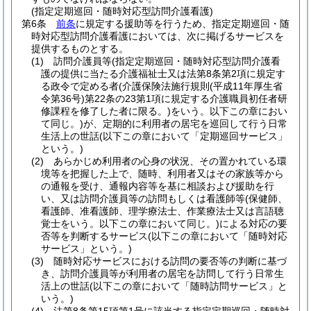
(指定定期巡回・随時対応型訪問介護看護)
第6条
前条
に規定する援助等を行うため、指定定期巡回・随
時対応型訪問介護看護においては、次に掲げるサービスを
提供するものとする。
(1)
訪問介護員等
(指定定期巡回・随時対応型訪問介護看
護の提供に当たる介護福祉士又は法第8条第2項に規定す
る政令で定める者
(介護保険法施行規則
(平成11年厚生省
令第36号)
第22条の23第1項に規定する介護職員初任者研
修課程を修了した者に限る。)
をいう。以下この章におい
て同じ。)
が、定期的に利用者の居宅を巡回して行う日常
生活上の世話
(以下この章において「定期巡回サービス」
という。)
(2)
あらかじめ利用者の心身の状況、その置かれている環
境等を把握した上で、随時、利用者又はその家族等から
の通報を受け、通報内容等を基に相談および援助を行
い、又は訪問介護員等の訪問もしくは看護師等
(保健師、
看護師、准看護師、理学療法士、作業療法士又は言語聴
覚士をいう。以下この章において同じ。)
による対応の要
否等を判断するサービス
(以下この章において「随時対応
サービス」という。)
(3)
随時対応サービスにおける訪問の要否等の判断に基づ
き、訪問介護員等が利用者の居宅を訪問して行う日常生
活上の世話
(以下この章において「随時訪問サービス」と
いう。)