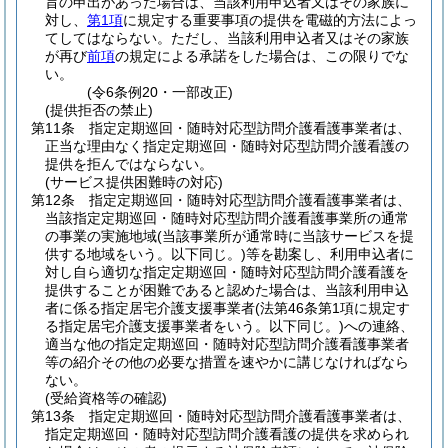
旨の申出があった場合は、当該利用申込者又はその家族に
対し、
第1項
に規定する重要事項の提供を電磁的方法によっ
てしてはならない。
ただし、当該利用申込者又はその家族
が再び
前項
の規定による承諾をした場合は、この限りでな
い。
(令6条例20・一部改正)
(提供拒否の禁止)
第11条
指定定期巡回・随時対応型訪問介護看護事業者は、
正当な理由なく指定定期巡回・随時対応型訪問介護看護の
提供を拒んではならない。
(サービス提供困難時の対応)
第12条
指定定期巡回・随時対応型訪問介護看護事業者は、
当該指定定期巡回・随時対応型訪問介護看護事業所の通常
の事業の実施地域
(当該事業所が通常時に当該サービスを提
供する地域をいう。以下同じ。)
等を勘案し、利用申込者に
対し自ら適切な指定定期巡回・随時対応型訪問介護看護を
提供することが困難であると認めた場合は、当該利用申込
者に係る指定居宅介護支援事業者
(法第46条第1項に規定す
る指定居宅介護支援事業者をいう。以下同じ。)
への連絡、
適当な他の指定定期巡回・随時対応型訪問介護看護事業者
等の紹介その他の必要な措置を速やかに講じなければなら
ない。
(受給資格等の確認)
第13条
指定定期巡回・随時対応型訪問介護看護事業者は、
指定定期巡回・随時対応型訪問介護看護の提供を求められ