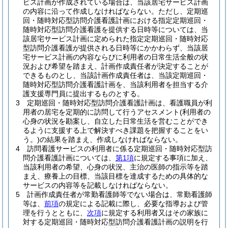
ビス計画が作成されている場合は、当該居宅サービス計画
の内容に沿って作成しなければならない。
ただし、定期巡
回・随時対応型訪問介護看護計画における指定定期巡回・
随時対応型訪問介護看護を提供する日時等については、当
該居宅サービス計画に定められた指定定期巡回・随時対応
型訪問介護看護が提供される日時等にかかわらず、当該居
宅サービス計画の内容ならびに利用者の日常生活全般の状
況および希望を踏まえ、計画作成責任者が決定することが
できるものとし、当該計画作成責任者は、当該定期巡回・
随時対応型訪問介護看護計画を、当該利用者を担当する介
護支援専門員に提出するものとする。
3
定期巡回・随時対応型訪問介護看護計画は、看護職員が利
用者の居宅を定期的に訪問して行うアセスメント
(利用者の
心身の状況を勘案し、自立した日常生活を営むことができ
るように支援する上で解決すべき課題を把握することをい
う。)
の結果を踏まえ、作成しなければならない。
4
訪問看護サービスの利用者に係る定期巡回・随時対応型訪
問介護看護計画については、
第1項
に規定する事項に加え、
当該利用者の希望、心身の状況、主治の医師の指示等を踏
まえ、療養上の目標、当該目標を達成するための具体的な
サービスの内容等を記載しなければならない。
5
計画作成責任者が常勤看護師等でない場合は、常勤看護師
等は、
前項
の規定による記載に際し、必要な指導および管
理を行うとともに、
次項
に規定する利用者又はその家族に
対する定期巡回・随時対応型訪問介護看護計画の説明を行