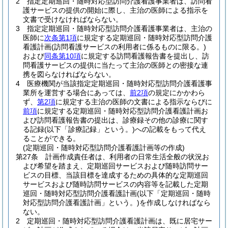
2
指定定期巡回・随時対応型訪問介護看護事業者は、訪問看
護サービスの提供の開始に際し、主治の医師による指示を
文書で受けなければならない。
3
指定定期巡回・随時対応型訪問介護看護事業者は、主治の
医師に
次条第1項
に規定する定期巡回・随時対応型訪問介護
看護計画
(訪問看護サービスの利用者に係るものに限る。)
および
同条第10項
に規定する訪問看護報告書を提出し、訪
問看護サービスの提供に当たって主治の医師との密接な連
携を図らなければならない。
4
医療機関が当該指定定期巡回・随時対応型訪問介護看護事
業所を運営する場合にあっては、
前2項
の規定にかかわら
ず、
第2項
に規定する主治の医師の文書による指示ならびに
前項
に規定する定期巡回・随時対応型訪問介護看護計画お
よび訪問看護報告書の提出は、診療録その他の診療に関す
る記録
(以下「診療記録」という。)
への記載をもって代え
ることができる。
(定期巡回・随時対応型訪問介護看護計画等の作成)
第27条
計画作成責任者は、利用者の日常生活全般の状況お
よび希望を踏まえ、定期巡回サービスおよび随時訪問サー
ビスの目標、当該目標を達成するための具体的な定期巡回
サービスおよび随時訪問サービスの内容等を記載した定期
巡回・随時対応型訪問介護看護計画
(以下「定期巡回・随時
対応型訪問介護看護計画」という。)
を作成しなければなら
ない。
2
定期巡回・随時対応型訪問介護看護計画は、既に居宅サー