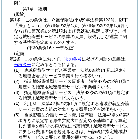
附則
第1章
総則
(趣旨)
第1条
この条例は、介護保険法
(平成9年法律第123号。以下
「法」という。)
第78条の2第1項、第78条の2の2第1項各号
ならびに第78条の4第1項および第2項の規定に基づき、指
定地域密着型サービスの事業の人員、設備および運営に関
する基準等を定めるものとする。
(平30条例16・一部改正)
(定義)
第2条
この条例において、
次の各号
に掲げる用語の意義は、
当該各号
に定めるところによる。
(1)
地域密着型サービス事業者 法第8条第14項に規定す
る地域密着型サービス事業を行う者をいう。
(2)
指定地域密着型サービス事業者 法第42条の2第1項に
規定する指定地域密着型サービス事業者をいう。
(3)
指定地域密着型サービス 法第42条の2第1項に規定す
る指定地域密着型サービスをいう。
(4)
利用料 法第42条の2第1項に規定する地域密着型介護
サービス費の支給の対象となる費用に係る対価をいう。
(5)
地域密着型介護サービス費用基準額 法第42条の2第2
項各号に規定する厚生労働大臣が定める基準により算定
した費用の額
(その額が現に当該指定地域密着型サービス
に要した費用の額を超えるときは、当該現に指定地域密
着型サービスに要した費用の額とする。)
をいう。