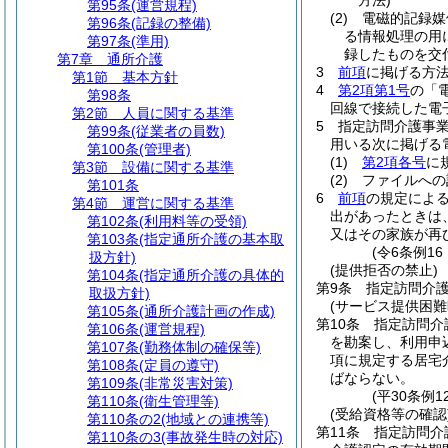
方法)
第95条
(運営規程)
(2)
電磁的記録媒
第96条
(記録の整備)
る情報処理の用
第97条
(準用)
録したものを交
第7章
通所介護
3
前項
に掲げる方
第1節
基本方針
4
第2項第1号
の「
第98条
回線で接続した電
第2節
人員に関する基準
5
指定訪問介護事
第99条
(従業者の員数)
用いる次に掲げる
第100条
(管理者)
(1)
第2項各号
に
第3節
設備に関する基準
(2)
ファイルへの
第101条
6
前項
の規定によ
第4節
運営に関する基準
出があったときは
第102条
(利用料等の受領)
又はその家族が再
第103条
(指定通所介護の基本取
(令6条例1
扱方針)
(提供拒否の禁止)
第104条
(指定通所介護の具体的
第9条
指定訪問介
取扱方針)
(サービス提供困難
第105条
(通所介護計画の作成)
第10条
指定訪問介
第106条
(運営規程)
を勘案し、利用申
第107条
(勤務体制の確保等)
項に規定する居宅
第108条
(定員の遵守)
ばならない。
第109条
(非常災害対策)
(平30条例
第110条
(衛生管理等)
(受給資格等の確認
第110条の2
(地域との連携等)
第11条
指定訪問介
第110条の3
(事故発生時の対応)