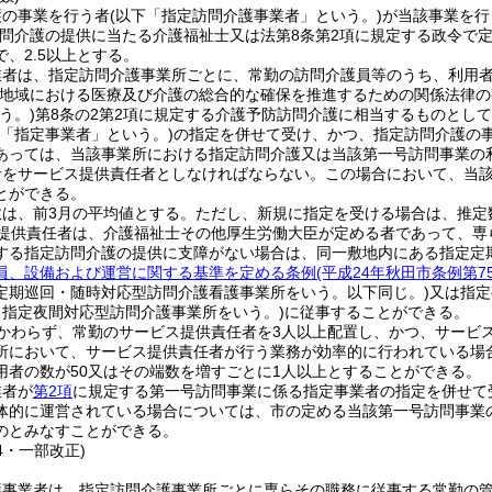
護の事業を行う者
(以下「指定訪問介護事業者」という。)
が当該事業を行
訪問介護の提供に当たる介護福祉士又は法第8条第2項に規定する政令で
、2.5以上とする。
業者は、指定訪問介護事業所ごとに、常勤の訪問介護員等のうち、利用
(地域における医療及び介護の総合的な確保を推進するための関係法律
う。)
第8条の2第2項に規定する介護予防訪問介護に相当するものとして
下「指定事業者」という。)
の指定を併せて受け、かつ、指定訪問介護の
あっては、当該事業所における指定訪問介護又は当該第一号訪問事業の
者をサービス提供責任者としなければならない。
この場合において、当
とができる。
数は、前3月の平均値とする。
ただし、新規に指定を受ける場合は、推定
提供責任者は、介護福祉士その他厚生労働大臣が定める者であって、専
する指定訪問介護の提供に支障がない場合は、同一敷地内にある指定定
員、設備および運営に関する基準を定める条例
(平成24年秋田市条例第
定期巡回・随時対応型訪問介護看護事業所をいう。以下同じ。)
又は指定
る指定夜間対応型訪問介護事業所をいう。)
に従事することができる。
かわらず、常勤のサービス提供責任者を3人以上配置し、かつ、サービ
所において、サービス提供責任者が行う業務が効率的に行われている場
用者の数が50又はその端数を増すごとに1人以上とすることができる。
業者が
第2項
に規定する第一号訪問事業に係る指定事業者の指定を併せて
体的に運営されている場合については、市の定める当該第一号訪問事業
のとみなすことができる。
14・一部改正)
護事業者は、指定訪問介護事業所ごとに専らその職務に従事する常勤の