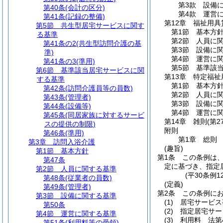
第3款
設備
第40条
(会計の区分)
第4款
運営
第41条
(記録の整備)
第12章
福祉用具
第5節
共生型居宅サービスに関す
第1節
基本方
る基準
第2節
人員に
第41条の2
(共生型訪問介護の基
第3節
設備に
準)
第4節
運営に
第41条の3
(準用)
第5節
基準該
第6節
基準該当居宅サービスに関
第13章
特定福祉
する基準
第1節
基本方
第42条
(訪問介護員等の員数)
第2節
人員に
第43条
(管理者)
第3節
設備に
第44条
(設備等)
第4節
運営に
第45条
(同居家族に対するサービ
第14章
雑則
(第2
スの提供の制限)
附則
第46条
(準用)
第1章
総則
第3章
訪問入浴介護
(趣旨)
第1節
基本方針
第1条
この条例は
第47条
定に基づき、指定
第2節
人員に関する基準
(平30条例
第48条
(従業者の員数)
(定義)
第49条
(管理者)
第2条
この条例に
第3節
設備に関する基準
(1)
居宅サービス
第50条
(2)
指定居宅サー
第4節
運営に関する基準
(3)
利用料 法第
第51条
(利用料等の受領)