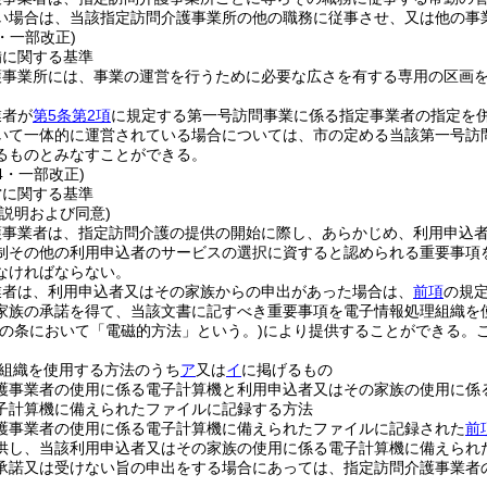
い場合は、当該指定訪問介護事業所の他の職務に従事させ、又は他の事
6・一部改正)
備に関する基準
護事業所には、事業の運営を行うために必要な広さを有する専用の区画
業者が
第5条第2項
に規定する第一号訪問事業に係る指定事業者の指定を
いて一体的に運営されている場合については、市の定める当該第一号訪
るものとみなすことができる。
14・一部改正)
営に関する基準
説明および同意)
護事業者は、指定訪問介護の提供の開始に際し、あらかじめ、利用申込
制その他の利用申込者のサービスの選択に資すると認められる重要事項
なければならない。
業者は、利用申込者又はその家族からの申出があった場合は、
前項
の規
家族の承諾を得て、当該文書に記すべき重要事項を電子情報処理組織を
この条において「電磁的方法」という。)
により提供することができる。
組織を使用する方法のうち
ア
又は
イ
に掲げるもの
護事業者の使用に係る電子計算機と利用申込者又はその家族の使用に係
子計算機に備えられたファイルに記録する方法
護事業者の使用に係る電子計算機に備えられたファイルに記録された
前
供し、当該利用申込者又はその家族の使用に係る電子計算機に備えられ
承諾又は受けない旨の申出をする場合にあっては、指定訪問介護事業者