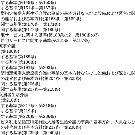
関する基準
(第149条・第150条)
関する基準
(第151条―第167条)
ト型指定短期入所生活介護の事業の基本方針ならびに設備および運営に
節の趣旨および基本方針
(第168条・第169条)
に関する基準
(第170条・第171条)
に関する基準
(第172条―第180条)
居宅サービスに関する基準
(第180条の2・第180条の3)
当居宅サービスに関する基準
(第181条―第187条)
療養介護
針
(第188条)
関する基準
(第189条)
関する基準
(第190条)
関する基準
(第191条―第203条)
ト型指定短期入所療養介護の事業の基本方針ならびに設備および運営に
節の趣旨および基本方針
(第204条・第205条)
に関する基準
(第206条)
に関する基準
(第207条―第215条)
入居者生活介護
針
(第216条)
関する基準
(第217条・第218条)
関する基準
(第219条)
関する基準
(第220条―第236条)
ービス利用型指定特定施設入居者生活介護の事業の基本方針、人員なら
節の趣旨および基本方針
(第237条・第238条)
に関する基準
(第239条・第240条)