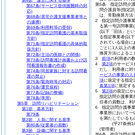
第4節
運営に関する基準
第5条
指定訪問介
第67条
(サービス提供困難時の対
問介護員等
(指定
応)
は、常勤換算方法で
第68条
(居宅介護支援事業者等と
2
指定訪問介護事
の連携)
る第一号訪問事業
第69条
(利用料等の受領)
(以下「旧法」とい
第70条
(指定訪問看護の基本取扱
る指定事業者
(以
方針)
されている場合に
第71条
(指定訪問看護の具体的取
ごとに1人以上の
扱方針)
換算方法によるこ
第72条
(主治の医師との関係)
3
前項
の利用者の
第73条
(訪問看護計画書および訪
4
第2項
のサービス
問看護報告書の作成)
だし、利用者に対
第74条
(同居家族に対する訪問看
ービスの事業の人
護の禁止)
項
に規定する指定
第75条
(緊急時等の対応)
条第1項
に規定す
第76条
(運営規程)
5
第2項
の規定にか
第77条
(記録の整備)
指定訪問介護事業
第78条
(準用)
任者の員数は、利
第5章
訪問リハビリテーション
6
指定訪問介護事
第1節
基本方針
事業所において一
第79条
を満たしているも
第2節
人員に関する基準
(平27条例
第80条
(従業者の員数)
(管理者)
第3節
設備に関する基準
第6条
指定訪問介