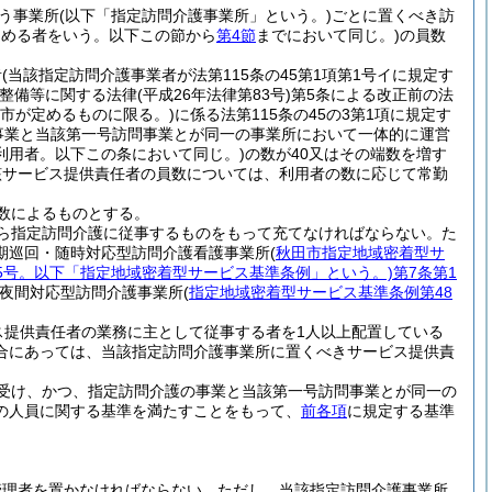
う事業所
(以下「指定訪問介護事業所」という。)
ごとに置くべき訪
定める者をいう。以下この節から
第4節
までにおいて同じ。)
の員数
者
(当該指定訪問介護事業者が法第115条の45第1項第1号イに規定す
の整備等に関する法律
(平成26年法律第83号)
第5条による改正前の法
市が定めるものに限る。)
に係る法第115条の45の3第1項に規定す
事業と当該第一号訪問事業とが同一の事業所において一体的に運営
利用者。以下この条において同じ。)
の数が40又はその端数を増す
該サービス提供責任者の員数については、利用者の数に応じて常勤
数によるものとする。
ら指定訪問介護に従事するものをもって充てなければならない。
た
期巡回・随時対応型訪問介護看護事業所
(
秋田市指定地域密着型サ
75号。以下「指定地域密着型サービス基準条例」という。)
第7条第1
夜間対応型訪問介護事業所
(
指定地域密着型サービス基準条例第48
ス提供責任者の業務に主として従事する者を1人以上配置している
合にあっては、当該指定訪問介護事業所に置くべきサービス提供責
受け、かつ、指定訪問介護の事業と当該第一号訪問事業とが同一の
の人員に関する基準を満たすことをもって、
前各項
に規定する基準
管理者を置かなければならない。
ただし、当該指定訪問介護事業所