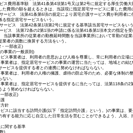
ビス費用基準額 法第41条第4項第1号又は第2号に規定する厚生労働
した費用の額を超えるときは、当該現に指定居宅サービスに要した費用
サービス 法第41条第6項の規定により居宅介護サービス費が利用者
係る指定居宅サービスをいう。
サービス 法第42条第1項第2号に規定する基準該当居宅サービスをい
ービス 法第72条の2第1項の申請に係る法第41条第1項本文の指定を
 当該事業所の従業者の勤務延時間数を当該事業所において常勤の従業
従業者の員数に換算する方法をいう。
12・一部改正)
の事業の一般原則)
ービス事業者は、利用者の意思および人格を尊重し、常に利用者の立場
ス事業者は、指定居宅サービスの事業の運営に当たっては、地域との結
サービスを提供する者との連携に努めなければならない。
ス事業者は、利用者の人権の擁護、虐待の防止等のため、必要な体制の
らない。
事業者は、指定居宅サービスを提供するに当たっては、法第118条の2
うよう努めなければならない。
・一部改正)
介護
本方針
ービスに該当する訪問介護
(以下「指定訪問介護」という。)
の事業は、要
の有する能力に応じ自立した日常生活を営むことができるよう、入浴、
員に関する基準
数)