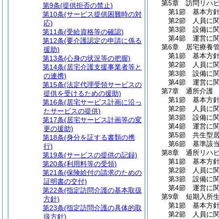
第5章
訪問リハ
第9条
(提供拒否の禁止)
第1節
基本方
第10条
(サービス提供困難時の対
第2節
人員に
応)
第3節
設備に
第11条
(受給資格等の確認)
第4節
運営に
第12条
(要介護認定の申請に係る
第6章
居宅療養
援助)
第1節
基本方
第13条
(心身の状況等の把握)
第2節
人員に
第14条
(居宅介護支援事業者等と
第3節
設備に
の連携)
第4節
運営に
第15条
(法定代理受領サービスの
第7章
通所介護
提供を受けるための援助)
第1節
基本方
第16条
(居宅サービス計画に沿っ
第2節
人員に
たサービスの提供)
第3節
設備に
第17条
(居宅サービス計画等の変
第4節
運営に
更の援助)
第5節
共生型
第18条
(身分を証する書類の携
第6節
基準該
行)
第8章
通所リハ
第19条
(サービスの提供の記録)
第1節
基本方
第20条
(利用料等の受領)
第2節
人員に
第21条
(保険給付の請求のための
第3節
設備に
証明書の交付)
第4節
運営に
第22条
(指定訪問介護の基本取扱
第9章
短期入所
方針)
第1節
基本方
第23条
(指定訪問介護の具体的取
第2節
人員に
扱方針)