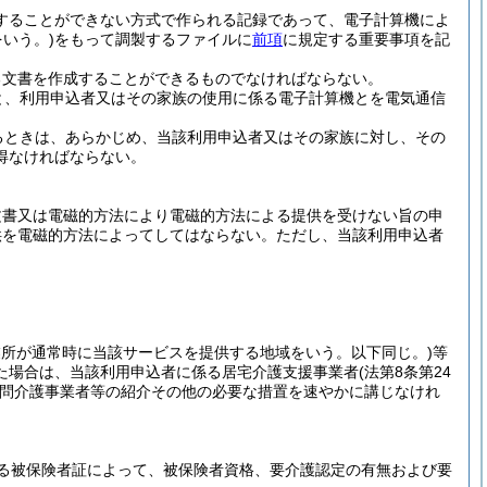
することができない方式で作られる記録であって、電子計算機によ
いう。)
をもって調製するファイルに
前項
に規定する重要事項を記
る文書を作成することができるものでなければならない。
と、利用申込者又はその家族の使用に係る電子計算機とを電気通信
るときは、あらかじめ、当該利用申込者又はその家族に対し、その
得なければならない。
文書又は電磁的方法により電磁的方法による提供を受けない旨の申
供を電磁的方法によってしてはならない。
ただし、当該利用申込者
業所が通常時に当該サービスを提供する地域をいう。以下同じ。)
等
た場合は、当該利用申込者に係る居宅介護支援事業者
(法第8条第24
問介護事業者等の紹介その他の必要な措置を速やかに講じなけれ
る被保険者証によって、被保険者資格、要介護認定の有無および要