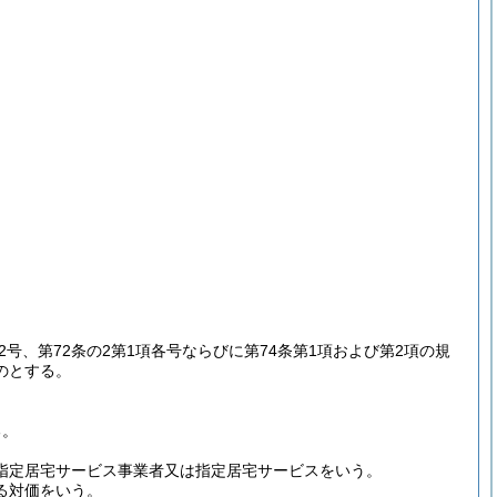
第2号、第72条の2第1項各号ならびに第74条第1項および第2項の規
のとする。
る。
る指定居宅サービス事業者又は指定居宅サービスをいう。
る対価をいう。