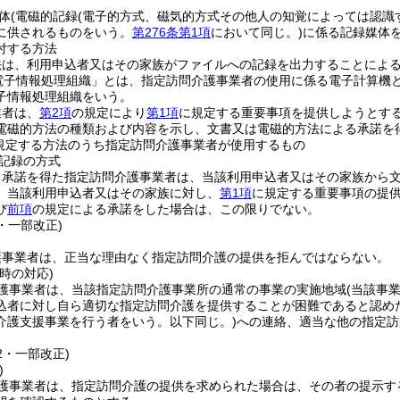
体
(電磁的記録
(電子的方式、磁気的方式その他人の知覚によっては認識
に供されるものをいう。
第276条第1項
において同じ。)
に係る記録媒体を
付する方法
法は、利用申込者又はその家族がファイルへの記録を出力することによ
電子情報処理組織」とは、指定訪問介護事業者の使用に係る電子計算機
子情報処理組織をいう。
業者は、
第2項
の規定により
第1項
に規定する重要事項を提供しようとす
電磁的方法の種類および内容を示し、文書又は電磁的方法による承諾を
規定する方法のうち指定訪問介護事業者が使用するもの
記録の方式
る承諾を得た指定訪問介護事業者は、当該利用申込者又はその家族から
、当該利用申込者又はその家族に対し、
第1項
に規定する重要事項の提
び
前項
の規定による承諾をした場合は、この限りでない。
6・一部改正)
護事業者は、正当な理由なく指定訪問介護の提供を拒んではならない。
時の対応)
護事業者は、当該指定訪問介護事業所の通常の事業の実施地域
(当該事
込者に対し自ら適切な指定訪問介護を提供することが困難であると認め
介護支援事業を行う者をいう。以下同じ。)
への連絡、適当な他の指定訪
12・一部改正)
)
護事業者は、指定訪問介護の提供を求められた場合は、その者の提示す