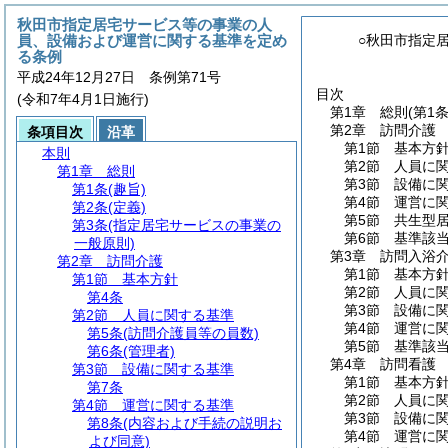
秋田市指定居宅サービス等の事業の人
員、設備および運営に関する基準を定め
○秋田市指定
る条例
平成24年12月27日 条例第71号
目次
(令和7年4月1日施行)
第1章
総則
(第1
第2章
訪問介護
条項目次
沿革
第1節
基本方
本則
第2節
人員に
第1章
総則
第3節
設備に
第1条
(趣旨)
第4節
運営に
第2条
(定義)
第5節
共生型
第3条
(指定居宅サービスの事業の
第6節
基準該
一般原則)
第3章
訪問入浴
第2章
訪問介護
第1節
基本方
第1節
基本方針
第2節
人員に
第4条
第3節
設備に
第2節
人員に関する基準
第4節
運営に
第5条
(訪問介護員等の員数)
第5節
基準該
第6条
(管理者)
第4章
訪問看護
第3節
設備に関する基準
第1節
基本方
第7条
第2節
人員に
第4節
運営に関する基準
第3節
設備に
第8条
(内容および手続の説明お
第4節
運営に
よび同意)