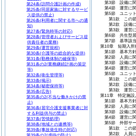
第3節
設備に
第24条
(訪問介護計画の作成)
第4節
運営に
第25条
(同居家族に対するサービ
第5節
ユニッ
ス提供の禁止)
第1款
この
第26条
(利用者に関する市への通
第2款
設備
知)
第3款
運営
第27条
(緊急時等の対応)
第6節
共生型
第28条
(管理者およびサービス提
第7節
基準該
供責任者の業務)
第10章
短期入所
第29条
(運営規程)
第1節
基本方
第30条
(介護等の総合的な提供)
第2節
人員に
第31条
(勤務体制の確保等)
第3節
設備に
第31条の2
(業務継続計画の策定
第4節
運営に
等)
第5節
ユニッ
第32条
(衛生管理等)
第1款
この
第33条
(掲示)
第2款
設備
第34条
(秘密保持等)
第3款
運営
第35条
(広告)
第11章
特定施設
第35条の2
(不当な働きかけの禁
第1節
基本方
止)
第2節
人員に
第36条
(居宅介護支援事業者に対
第3節
設備に
する利益供与の禁止)
第4節
運営に
第37条
(苦情処理)
第5節
外部サ
第38条
(地域との連携等)
第1款
この
第39条
(事故発生時の対応)
第2款
人員
第39条の2
(虐待の防止)