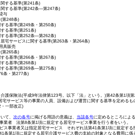
に関する基準
(第241条)
に関する基準
(第242条―第247条)
貸与
針
(第248条)
関する基準
(第249条・第250条)
関する基準
(第251条)
関する基準
(第252条―第262条)
当居宅サービスに関する基準
(第263条・第264条)
用具販売
針
(第265条)
関する基準
(第266条・第267条)
関する基準
(第268条)
関する基準
(第269条―第275条)
76条・第277条)
、介護保険法
(平成9年法律第123号。以下「法」という。)
第42条第1項
居宅サービス等の事業の人員、設備および運営に関する基準を定めるも
12・一部改正)
おいて、
次の各号
に掲げる用語の意義は、
当該各号
に定めるところによ
事業者 法第8条第1項に規定する居宅サービス事業を行う者をいう。
ビス事業者又は指定居宅サービス それぞれ法第41条第1項に規定す
41条第1項に規定する居宅介護サービス費の支給の対象となる費用に係