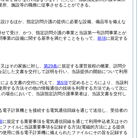
業所、施設等の職務に従事させることができる。
を設けるほか、指定訪問介護の提供に必要な設備、備品等を備えな
併せて受け、かつ、指定訪問介護の事業と当該第一号訪問事業とが
問事業の設備に関する基準を満たすことをもって、
前項
に規定する
者又はその家族に対し、
第29条
に規定する運営規程の概要、訪問介
を記した文書を交付して説明を行い、当該提供の開始について利用
定による文書の交付に代えて、
第5項
で定めるところにより、当該利
使用する方法その他の情報通信の技術を利用する方法であって次に
この場合において、当該指定訪問介護事業者は、当該文書を交付し
る電子計算機とを接続する電気通信回線を通じて送信し、受信者の
項
に規定する重要事項を電気通信回線を通じて利用申込者又はその
たファイルに当該重要事項を記録する方法
(電磁的方法による提供
の使用に係る電子計算機に備えられたファイルにその旨を記録する