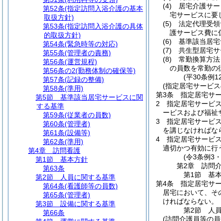
(4)
居宅介護サー
第52条
(指定訪問入浴介護の基本
宅サービスに要
取扱方針)
(5)
法定代理受領
第53条
(指定訪問入浴介護の具体
護サービス費に
的取扱方針)
(6)
基準該当居宅
第54条
(緊急時等の対応)
(7)
共生型居宅サ
第55条
(管理者の責務)
(8)
常勤換算方法
第56条
(運営規程)
の員数を常勤の
第56条の2
(勤務体制の確保等)
(平30条例
第57条
(記録の整備)
(指定居宅サービス
第58条
(準用)
第3条
指定居宅サ
第5節
基準該当居宅サービスに関
2
指定居宅サービ
する基準
ービスおよび福祉
第59条
(従業者の員数)
3
指定居宅サービ
第60条
(管理者)
を講じなければな
第61条
(設備等)
4
指定居宅サービス
第62条
(準用)
適切かつ有効に行
第4章
訪問看護
(令3条例3
第1節
基本方針
第2章
訪問
第63条
第1節
基
第2節
人員に関する基準
第4条
指定居宅サ
第64条
(看護師等の員数)
居宅において、そ
第65条
(管理者)
ければならない。
第3節
設備に関する基準
第2節
人
第66条
(訪問介護員等の員