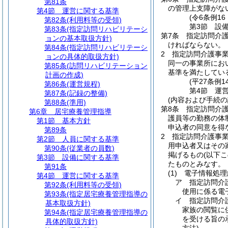
第81条
の管理上支障がな
第4節
運営に関する基準
(令6条例1
第82条
(利用料等の受領)
第3節
設
第83条
(指定訪問リハビリテーシ
第7条
指定訪問介
ョンの基本取扱方針)
ければならない。
第84条
(指定訪問リハビリテーシ
2
指定訪問介護事
ョンの具体的取扱方針)
同一の事業所にお
第85条
(訪問リハビリテーション
基準を満たしてい
計画の作成)
(平27条例
第86条
(運営規程)
第4節
運
第87条
(記録の整備)
(内容および手続の
第88条
(準用)
第8条
指定訪問介
第6章
居宅療養管理指導
護員等の勤務の体
第1節
基本方針
申込者の同意を得
第89条
2
指定訪問介護事
第2節
人員に関する基準
用申込者又はその
第90条
(従業者の員数)
掲げるもの
(以下
第3節
設備に関する基準
たものとみなす。
第91条
(1)
電子情報処理
第4節
運営に関する基準
ア
指定訪問介
第92条
(利用料等の受領)
使用に係る電
第93条
(指定居宅療養管理指導の
イ
指定訪問介
基本取扱方針)
家族の閲覧に
第94条
(指定居宅療養管理指導の
を受ける旨の
具体的取扱方針)