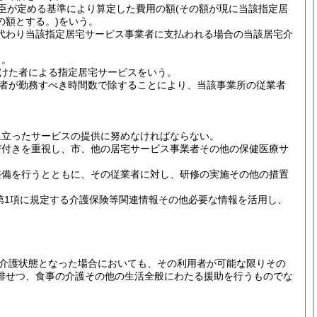
大臣が定める基準により算定した費用の額
(その額が現に当該指定居
の額とする。)
をいう。
に代わり当該指定居宅サービス事業者に支払われる場合の当該居宅介
う。
受けた者による指定居宅サービスをいう。
者が勤務すべき時間数で除することにより、当該事業所の従業者
に立ったサービスの提供に努めなければならない。
び付きを重視し、市、他の居宅サービス事業者その他の保健医療サ
整備を行うとともに、その従業者に対し、研修の実施その他の措置
第1項に規定する介護保険等関連情報その他必要な情報を活用し、
介護状態となった場合においても、その利用者が可能な限りその
排せつ、食事の介護その他の生活全般にわたる援助を行うものでな