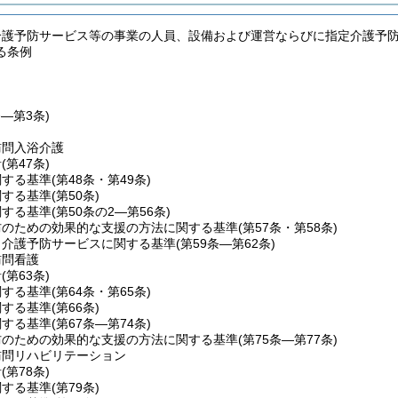
介護予防サービス等の事業の人員、設備および運営ならびに指定介護予
る条例
条―第3条)
訪問入浴介護
針
(第47条)
関する基準
(第48条・第49条)
関する基準
(第50条)
関する基準
(第50条の2―第56条)
防のための効果的な支援の方法に関する基準
(第57条・第58条)
当介護予防サービスに関する基準
(第59条―第62条)
訪問看護
針
(第63条)
関する基準
(第64条・第65条)
関する基準
(第66条)
関する基準
(第67条―第74条)
防のための効果的な支援の方法に関する基準
(第75条―第77条)
訪問リハビリテーション
針
(第78条)
関する基準
(第79条)