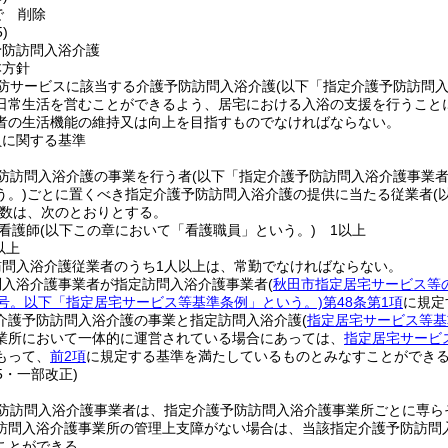
で
削除
)
予防訪問入浴介護
本方針
防サービスに該当する介護予防訪問入浴介護
(以下「指定介護予防訪問入
日常生活を営むことができるよう、居宅における入浴の支援を行うこと
者の生活機能の維持又は向上を目指すものでなければならない。
員に関する基準
防訪問入浴介護の事業を行う者
(以下「指定介護予防訪問入浴介護事業者
う。)
ごとに置くべき指定介護予防訪問入浴介護の提供に当たる従業者
(
数は、次のとおりとする。
看護師
(以下この章において「看護職員」という。)
1以上
以上
訪問入浴介護従業者のうち1人以上は、常勤でなければならない。
問入浴介護事業者が指定訪問入浴介護事業者
(
秋田市指定居宅サービス等
1号。以下「指定居宅サービス等基準条例」という。)
第48条第1項
に規定
介護予防訪問入浴介護の事業と指定訪問入浴介護
(
指定居宅サービス等基
業所において一体的に運営されている場合にあっては、
指定居宅サービ
もって、
前2項
に規定する基準を満たしているものとみなすことができ
15・一部改正)
防訪問入浴介護事業者は、指定介護予防訪問入浴介護事業所ごとに専ら
訪問入浴介護事業所の管理上支障がない場合は、当該指定介護予防訪問
ことができる。