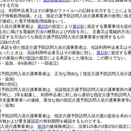
に供されるものをいう。
第266条第1項
において同じ。)
に係る記録媒体を
付する方法
法は、利用申込者又はその家族がファイルへの記録を出力することによ
電子情報処理組織」とは、指定介護予防訪問入浴介護事業者の使用に係
で接続した電子情報処理組織をいう。
問入浴介護事業者は、
第2項
の規定により
第1項
に規定する重要事項を提
る次に掲げる電磁的方法の種類および内容を示し、文書又は電磁的方法
規定する方法のうち指定介護予防訪問入浴介護事業者が使用するもの
記録の方式
る承諾を得た指定介護予防訪問入浴介護事業者は、当該利用申込者又は
あったときは、当該利用申込者又はその家族に対し、
第1項
に規定する
その家族が再び
前項
の規定による承諾をした場合は、この限りでない。
15・追加、令6条例17・一部改正)
護予防訪問入浴介護事業者は、正当な理由なく指定介護予防訪問入浴介
5・追加)
時の対応)
護予防訪問入浴介護事業者は、当該指定介護予防訪問入浴介護事業所の
下同じ。)
等を勘案し、利用申込者に対し自ら適切な指定介護予防訪問入
防支援事業者への連絡、適当な他の指定介護予防訪問入浴介護事業者等
5・追加)
)
護予防訪問入浴介護事業者は、指定介護予防訪問入浴介護の提供を求め
有無および要支援認定の有効期間を確認するものとする。
問入浴介護事業者は、
前項
の被保険者証に、法第115条の3第2項の規