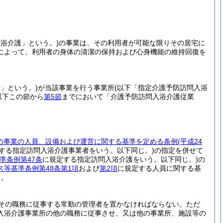
浴介護」という。)
の事業は、その利用者が可能な限りその居宅に
によって、利用者の身体の清潔の保持および心身機能の維持回復を
」という。)
が当該事業を行う事業所
(以下「指定介護予防訪問入浴
以下この節から
第5節
までにおいて「介護予防訪問入浴介護従業
の事業の人員、設備および運営に関する基準を定める条例
(平成24
する指定訪問入浴介護事業者をいう。以下同じ。)
の指定を併せて
準条例第47条
に規定する指定訪問入浴介護をいう。以下同じ。)
の
ス等基準条例第48条第1項
および
第2項
に規定する人員に関する基
る。
その職務に従事する常勤の管理者を置かなければならない。
ただ
入浴介護事業所の他の職務に従事させ、又は他の事業所、施設等の