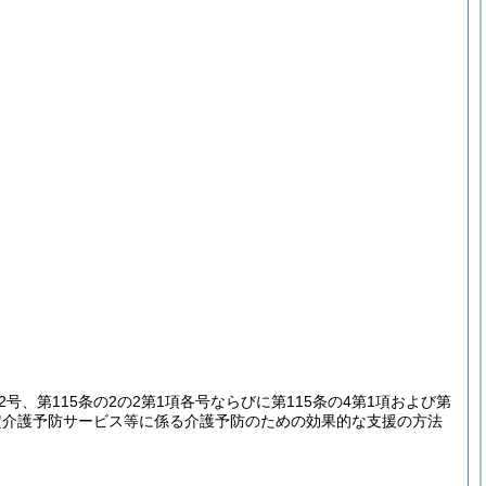
2号、第115条の2の2第1項各号ならびに第115条の4第1項および第
定介護予防サービス等に係る介護予防のための効果的な支援の方法