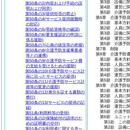
第3節
設備に
第50条の2
(内容および手続の説
第4節
運営に
明および同意)
第5節
介護予
第50条の3
(提供拒否の禁止)
第6章
介護予防
第50条の4
(サービス提供困難時
第1節
基本方
の対応)
第2節
人員に
第50条の5
(受給資格等の確認)
第3節
設備に
第50条の6
(要支援認定の申請に
第4節
運営に
係る援助)
第5節
介護予
第50条の7
(心身の状況等の把握)
第7章
削除
第50条の8
(介護予防支援事業者
第8章
介護予防
等との連携)
第1節
基本方
第50条の9
(介護予防サービス費
第2節
人員に
の支給を受けるための援助)
第3節
設備に
第50条の10
(介護予防サービス計
第4節
運営に
画に沿ったサービスの提供)
第5節
介護予
第50条の11
(介護予防サービス計
第9章
介護予防
画等の変更の援助)
第1節
基本方
第50条の12
(身分を証する書類の
第2節
人員に
携行)
第3節
設備に
第50条の13
(サービスの提供の記
第4節
運営に
録)
第5節
介護予
第51条
(利用料等の受領)
第6節
ユニッ
第51条の2
(保険給付の請求のた
第1款
この
めの証明書の交付)
第2款
設備
第51条の3
(利用者に関する市へ