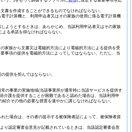
いう。)
をもって調製するファイルに
前項
に規定する重要事項を記
る文書を作成することができるものでなければならない。
る電子計算機と、利用申込者又はその家族の使用に係る電子計算機
供しようとするときは、あらかじめ、当該利用申込者又はその家族
による承諾を得なければならない。
その家族から文書又は電磁的方法により電磁的方法による提供を受
重要事項の提供を電磁的方法によってしてはならない。
ただし、当
護の提供を拒んではならない。
通常の事業の実施地域
(当該事業所が通常時に当該サービスを提供す
浴介護を提供することが困難であると認めた場合は、当該利用申
の紹介その他の必要な措置を速やかに講じなければならない。
られた場合は、その者の提示する被保険者証によって、被保険者資
定により認定審査会意見が記載されているときは、当該認定審査会意