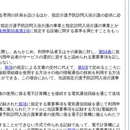
る専用の区画を設けるほか、指定介護予防訪問入浴介護の提供に必
、指定介護予防訪問入浴介護の事業と指定訪問入浴介護の事業とが
例第50条第1項
に規定する設備に関する基準を満たすことをもっ
に際し、あらかじめ、利用申込者又はその家族に対し、
第54条
に規
利用申込者のサービスの選択に資すると認められる重要事項を記し
らない。
は、
前項
の規定による文書の交付に代えて、
第5項
で定めるところに
報処理組織を使用する方法その他の情報通信の技術を利用する方法
とができる。
この場合において、当該指定介護予防訪問入浴介護事
族の使用に係る電子計算機とを接続する電気通信回線を通じて送信
記録された
前項
に規定する重要事項を電気通信回線を通じて利用申
機に備えられたファイルに当該重要事項を記録する方法
(電磁的方
護予防訪問入浴介護事業者の使用に係る電子計算機に備えられたフ
することができない方式で作られる記録であって、電子計算機によ