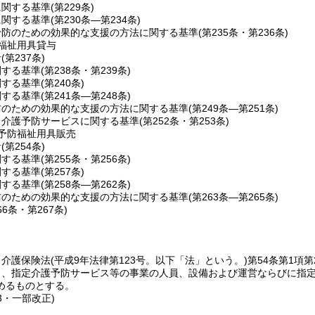
に関する基準
(第229条)
に関する基準
(第230条―第234条)
予防のための効果的な支援の方法に関する基準
(第235条・第236条)
福祉用具貸与
針
(第237条)
関する基準
(第238条・第239条)
関する基準
(第240条)
関する基準
(第241条―第248条)
防のための効果的な支援の方法に関する基準
(第249条―第251条)
当介護予防サービスに関する基準
(第252条・第253条)
予防福祉用具販売
針
(第254条)
関する基準
(第255条・第256条)
関する基準
(第257条)
関する基準
(第258条―第262条)
防のための効果的な支援の方法に関する基準
(第263条―第265条)
66条・第267条)
、介護保険法
(平成9年法律第123号。以下「法」という。)
第54条第1項第
き、指定介護予防サービス等の事業の人員、設備および運営ならびに指
めるものとする。
13・一部改正)