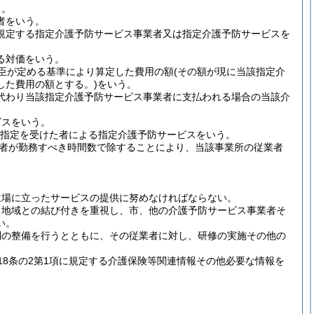
る。
者をいう。
に規定する指定介護予防サービス事業者又は指定介護予防サービスを
る対価をいう。
大臣が定める基準により算定した費用の額
(その額が現に当該指定介
した費用の額とする。)
をいう。
に代わり当該指定介護予防サービス事業者に支払われる場合の当該介
ビスをいう。
文の指定を受けた者による指定介護予防サービスをいう。
者が勤務すべき時間数で除することにより、当該事業所の従業者
立場に立ったサービスの提供に努めなければならない。
、地域との結び付きを重視し、市、他の介護予防サービス事業者そ
い。
制の整備を行うとともに、その従業者に対し、研修の実施その他の
8条の2第1項に規定する介護保険等関連情報その他必要な情報を