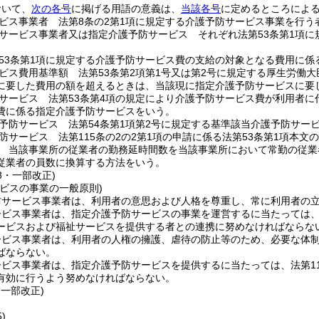
おいて、
次の各号
に掲げる用語の意義は、
当該各号
に定めるところによ
ビス事業者 法第8条の2第1項に規定する介護予防サービス事業を行う
サービス事業者又は指定介護予防サービス それぞれ法第53条第1項
53条第1項に規定する介護予防サービス費の支給の対象となる費用に係
ビス費用基準額 法第53条第2項第1号又は第2号に規定する厚生労働
に要した費用の額を超えるときは、当該現に指定介護予防サービスに要
サービス 法第53条第4項の規定により介護予防サービス費が利用者
費に係る指定介護予防サービスをいう。
予防サービス 法第54条第1項第2号に規定する基準該当介護予防サー
防サービス 法第115条の2の2第1項の申請に係る法第53条第1項本
 当該事業所の従業者の勤務延時間数を当該事業所において常勤の従業
従業者の員数に換算する方法をいう。
13・一部改正)
ビスの事業の一般原則)
防サービス事業者は、利用者の意思および人格を尊重し、常に利用者の
ービス事業者は、指定介護予防サービスの事業を運営するに当たっては
ービスおよび福祉サービスを提供する者との連携に努めなければならな
ービス事業者は、利用者の人権の擁護、虐待の防止等のため、必要な体
ばならない。
ビス事業者は、指定介護予防サービスを提供するに当たっては、法第11
有効に行うよう努めなければならない。
・一部改正)
)