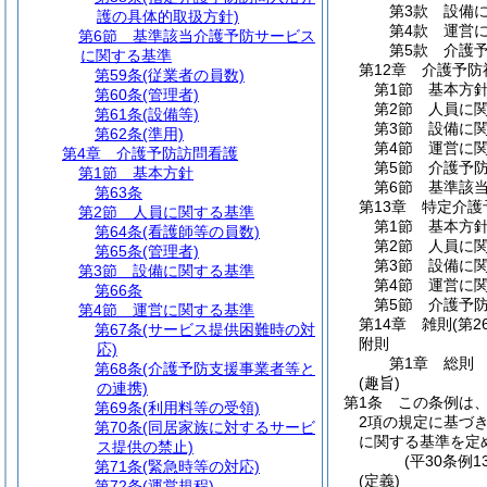
第3款
設備
護の具体的取扱方針)
第4款
運営
第6節
基準該当介護予防サービス
第5款
介護
に関する基準
第12章
介護予防
第59条
(従業者の員数)
第1節
基本方
第60条
(管理者)
第2節
人員に
第61条
(設備等)
第3節
設備に
第62条
(準用)
第4節
運営に
第4章
介護予防訪問看護
第5節
介護予
第1節
基本方針
第6節
基準該
第63条
第13章
特定介護
第2節
人員に関する基準
第1節
基本方
第64条
(看護師等の員数)
第2節
人員に
第65条
(管理者)
第3節
設備に
第3節
設備に関する基準
第4節
運営に
第66条
第5節
介護予
第4節
運営に関する基準
第14章
雑則
(第2
第67条
(サービス提供困難時の対
附則
応)
第1章
総則
第68条
(介護予防支援事業者等と
(趣旨)
の連携)
第1条
この条例は
第69条
(利用料等の受領)
2項の規定に基づ
第70条
(同居家族に対するサービ
に関する基準を定
ス提供の禁止)
(平30条例
第71条
(緊急時等の対応)
(定義)
第72条
(運営規程)