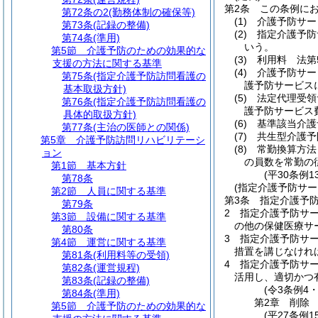
第2条
この条例に
第72条の2
(勤務体制の確保等)
(1)
介護予防サー
第73条
(記録の整備)
(2)
指定介護予防
第74条
(準用)
いう。
第5節
介護予防のための効果的な
(3)
利用料 法第
支援の方法に関する基準
(4)
介護予防サー
第75条
(指定介護予防訪問看護の
護予防サービス
基本取扱方針)
(5)
法定代理受領
第76条
(指定介護予防訪問看護の
護予防サービス
具体的取扱方針)
(6)
基準該当介護
第77条
(主治の医師との関係)
(7)
共生型介護予
第5章
介護予防訪問リハビリテーシ
(8)
常勤換算方法
ョン
の員数を常勤の
第1節
基本方針
(平30条例
第78条
(指定介護予防サー
第2節
人員に関する基準
第3条
指定介護予
第79条
2
指定介護予防サ
第3節
設備に関する基準
の他の保健医療サ
第80条
3
指定介護予防サ
第4節
運営に関する基準
措置を講じなけれ
第81条
(利用料等の受領)
4
指定介護予防サー
第82条
(運営規程)
活用し、適切かつ
第83条
(記録の整備)
(令3条例4
第84条
(準用)
第2章
削除
第5節
介護予防のための効果的な
(平27条例15