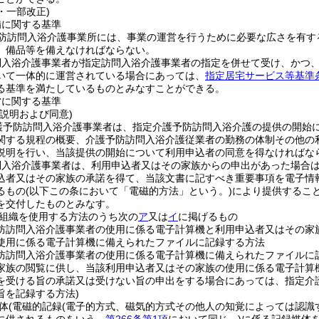
7・一部改正)
備に関する基準
防訪問入浴介護事業所には、事業の運営を行うために必要な広さを有す
、備品等を備えなければならない。
問入浴介護事業者が指定訪問入浴介護事業者の指定を併せて受け、かつ
いて一体的に運営されている場合にあっては、
指定居宅サービス等基準条
る基準を満たしているものとみなすことができる。
営に関する基準
説明および同意)
護予防訪問入浴介護事業者は、指定介護予防訪問入浴介護の提供の開始
関する規程の概要、介護予防訪問入浴介護従業者の勤務の体制その他の
説明を行い、当該提供の開始について利用申込者の同意を得なければな
問入浴介護事業者は、利用申込者又はその家族からの申出があった場合
込者又はその家族の承諾を得て、当該文書に記すべき重要事項を電子情
るもの
(以下この条において「電磁的方法」という。)
により提供するこ
を交付したものとみなす。
組織を使用する方法のうち次の
ア
又は
イ
に掲げるもの
防訪問入浴介護事業者の使用に係る電子計算機と利用申込者又はその家
使用に係る電子計算機に備えられたファイルに記録する方法
防訪問入浴介護事業者の使用に係る電子計算機に備えられたファイルに
家族の閲覧に供し、当該利用申込者又はその家族の使用に係る電子計算
を受ける旨の承諾又は受けない旨の申出をする場合にあっては、指定介
旨を記録する方法)
体
(電磁的記録
(電子的方式、磁気的方式その他人の知覚によっては認識