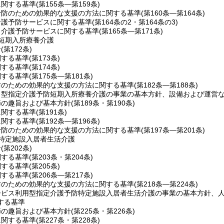
に関する基準
(第155条―第159条)
予防のための効果的な支援の方法に関する基準
(第160条―第164条)
介護予防サービスに関する基準
(第164条の2・第164条の3)
当介護予防サービスに関する基準
(第165条―第171条)
短期入所療養介護
針
(第172条)
関する基準
(第173条)
関する基準
(第174条)
関する基準
(第175条―第181条)
防のための効果的な支援の方法に関する基準
(第182条―第188条)
ト型指定介護予防短期入所療養介護の事業の基本方針、設備および運営
節の趣旨および基本方針
(第189条・第190条)
に関する基準
(第191条)
に関する基準
(第192条―第196条)
予防のための効果的な支援の方法に関する基準
(第197条―第201条)
特定施設入居者生活介護
針
(第202条)
関する基準
(第203条・第204条)
関する基準
(第205条)
関する基準
(第206条―第217条)
防のための効果的な支援の方法に関する基準
(第218条―第224条)
ービス利用型指定介護予防特定施設入居者生活介護の事業の基本方針、
する基準
節の趣旨および基本方針
(第225条・第226条)
に関する基準
(第227条・第228条)