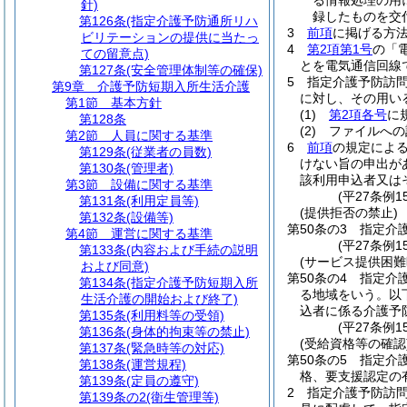
る情報処理の用
針)
録したものを交
第126条
(指定介護予防通所リハ
3
前項
に掲げる方
ビリテーションの提供に当たっ
4
第2項第1号
の「
ての留意点)
とを電気通信回線
第127条
(安全管理体制等の確保)
5
指定介護予防訪
第9章
介護予防短期入所生活介護
に対し、その用い
第1節
基本方針
(1)
第2項各号
に
第128条
(2)
ファイルへの
第2節
人員に関する基準
6
前項
の規定によ
第129条
(従業者の員数)
けない旨の申出が
第130条
(管理者)
該利用申込者又は
第3節
設備に関する基準
(平27条例
第131条
(利用定員等)
(提供拒否の禁止)
第132条
(設備等)
第50条の3
指定介
第4節
運営に関する基準
(平27条例1
第133条
(内容および手続の説明
(サービス提供困難
および同意)
第50条の4
指定介
第134条
(指定介護予防短期入所
る地域をいう。以
生活介護の開始および終了)
込者に係る介護予
第135条
(利用料等の受領)
(平27条例1
第136条
(身体的拘束等の禁止)
(受給資格等の確認
第137条
(緊急時等の対応)
第50条の5
指定介
第138条
(運営規程)
格、要支援認定の
第139条
(定員の遵守)
2
指定介護予防訪
第139条の2
(衛生管理等)