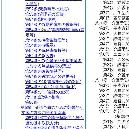
第3款
運営
の通知)
第4款
介護
第52条
(緊急時等の対応)
第7節
共生型
第53条
(管理者の業務)
第8節
基準該
第54条
(運営規程)
第10章
介護予防
第54条の2
(勤務体制の確保等)
第1節
基本方
第54条の2の2
(業務継続計画の策
第2節
人員に
定等)
第3節
設備に
第54条の3
(衛生管理等)
第4節
運営に
第54条の4
(掲示)
第5節
介護予
第54条の5
(秘密保持等)
第6節
ユニッ
第54条の6
(広告)
第1款
この
第54条の7
(介護予防支援事業者
第2款
設備
に対する利益供与の禁止)
第3款
運営
第54条の8
(苦情処理)
第4款
介護
第54条の9
(地域との連携等)
第11章
介護予防
第54条の10
(事故発生時の対応)
第1節
基本方
第54条の10の2
(虐待の防止)
第2節
人員に
第54条の11
(会計の区分)
第3節
設備に
第55条
(記録の整備)
第4節
運営に
第56条
第5節
介護予
第5節
介護予防のための効果的な
第6節
外部サ
支援の方法に関する基準
法に関
第57条
(指定介護予防訪問入浴介
第1款
この
護の基本取扱方針)
第2款
人員
第58条
(指定介護予防訪問入浴介