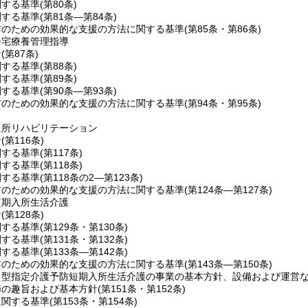
関する基準
(第80条)
関する基準
(第81条―第84条)
防のための効果的な支援の方法に関する基準
(第85条・第86条)
居宅療養管理指導
針
(第87条)
関する基準
(第88条)
関する基準
(第89条)
関する基準
(第90条―第93条)
防のための効果的な支援の方法に関する基準
(第94条・第95条)
通所リハビリテーション
針
(第116条)
関する基準
(第117条)
関する基準
(第118条)
関する基準
(第118条の2―第123条)
防のための効果的な支援の方法に関する基準
(第124条―第127条)
短期入所生活介護
針
(第128条)
関する基準
(第129条・第130条)
関する基準
(第131条・第132条)
関する基準
(第133条―第142条)
防のための効果的な支援の方法に関する基準
(第143条―第150条)
ト型指定介護予防短期入所生活介護の事業の基本方針、設備および運営
節の趣旨および基本方針
(第151条・第152条)
に関する基準
(第153条・第154条)