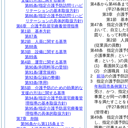
支援の方法に関する基準
第4条から第46条ま
第85条
(指定介護予防訪問リハビ
(平27条例15
リテーションの基本取扱方針)
第3章
介護
第86条
(指定介護予防訪問リハビ
第1節
基
リテーションの具体的取扱方針)
第47条
指定介護予
第6章
介護予防居宅療養管理指導
おいて、自立した
第1節
基本方針
図り、もって利用
第87条
第2節
人
第2節
人員に関する基準
(従業員の員数)
第88条
第48条
指定介護予
第3節
設備に関する基準
介護事業所」とい
第89条
者」という。)
の員
第4節
運営に関する基準
(1)
看護師又は准
第90条
(利用料等の受領)
(2)
介護職員 1
第91条
(運営規程)
2
前項
の介護予防
第92条
(記録の整備)
3
指定介護予防訪
第93条
(準用)
年秋田市条例第7
第5節
介護予防のための効果的な
受け、かつ、指定
支援の方法に関する基準
事業とが同一の事
第94条
(指定介護予防居宅療養管
準を満たすことを
理指導の基本取扱方針)
(平27条例
第95条
(指定介護予防居宅療養管
(管理者)
理指導の具体的取扱方針)
第49条
指定介護予
第7章
削除
し、指定介護予防
第96条から第115条まで
職務に従事させる