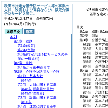
秋田市指定介護予防サービス等の事業の
人員、設備および運営ならびに指定介護
○秋田市指定
予防サービス等に…
基準を定め
平成24年12月27日 条例第72号
(令和7年4月1日施行)
目次
第1章
総則
(第1
条項目次
沿革
第2章
削除
本則
第3章
介護予防
第1章
総則
第1節
基本方
第1条
(趣旨)
第2節
人員に
第2条
(定義)
第3節
設備に
第3条
(指定介護予防サービスの事
第4節
運営に
業の一般原則)
第5節
介護予
第2章
削除
第6節
基準該
第4条から第46条まで
第4章
介護予防
第3章
介護予防訪問入浴介護
第1節
基本方
第1節
基本方針
第2節
人員に
第47条
第3節
設備に
第2節
人員に関する基準
第4節
運営に
第48条
(従業員の員数)
第5節
介護予
第49条
(管理者)
第5章
介護予防
第3節
設備に関する基準
第1節
基本方
第50条
第2節
人員に
第4節
運営に関する基準