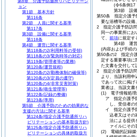
第8章
介護予防通所リハビリテーシ
(令6条例1
ョン
第3節
設
第1節
基本方針
第50条
指定介護予
第116条
要な浴槽等の設備
第2節
人員に関する基準
2
指定介護予防訪
第117条
同一の事業所にお
第3節
設備に関する基準
て、
前項
に規定す
第118条
第4節
運
第4節
運営に関する基準
(内容および手続の
第118条の2
(利用料等の受領)
第50条の2
指定介
第118条の3
(緊急時等の対応)
定する重要事項に
第119条
(管理者等の業務)
た文書を交付して
第120条
(運営規程)
2
指定介護予防訪
第120条の2
(勤務体制の確保等)
より、当該利用申
第120条の3
(定員の遵守)
であって次に掲げ
第120条の4
(非常災害対策)
業者は、当該文書
第121条
(衛生管理等)
(1)
電子情報処理
第122条
(記録の整備)
ア
指定介護予
第123条
(準用)
し、受信者の
第5節
介護予防のための効果的な
イ
指定介護予
支援の方法に関する基準
込者又はその
第124条
(指定介護予防通所リハ
法による提供
ビリテーションの基本取扱方針)
ァイルにその
第125条
(指定介護予防通所リハ
(2)
電磁的記録媒
ビリテーションの具体的取扱方