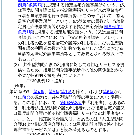
例第5条第1項
に規定する指定居宅介護事業所をいう。)
又
は重度訪問介護に係る指定障害福祉サービスの事業を行
う者が当該事業を行う事業所
(以下この号において「指定
居宅介護事業所等」という。)
の従業者の員数が、当該指
定居宅介護事業所等が提供する指定居宅介護
(
同条例第4
条第1項
に規定する指定居宅介護をいう。)
又は重度訪問
介護
(以下この号において「指定居宅介護等」という。)
の利用者の数を指定居宅介護等の利用者および共生型訪
問介護の利用者の数の合計数であるとした場合における
当該指定居宅介護事業所等として必要とされる数以上で
あること。
(2)
共生型訪問介護の利用者に対して適切なサービスを提
供するため、指定訪問介護事業所その他の関係施設から
必要な技術的支援を受けていること。
(平30条例12・追加)
(準用)
第41条の3
第4条
、
第5条
(
第1項
を除く。)
および
第6条
なら
びに
前節
の規定は、共生型訪問介護の事業について準用す
る。
この場合において、
第5条第2項
中「利用者(」とあるの
は「利用者(共生型訪問介護の利用者および指定居宅介護又
は重度訪問介護に係る指定障害福祉サービスの利用者をい
い、」と、「指定訪問介護又は」とあるのは「共生型訪問
介護および指定居宅介護もしくは重度訪問介護に係る指定
障害福祉サービス又は」と読み替えるものとする。