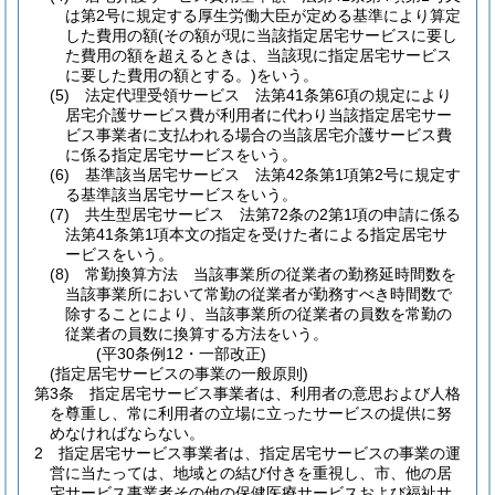
は第2号に規定する厚生労働大臣が定める基準により算定
した費用の額
(その額が現に当該指定居宅サービスに要し
た費用の額を超えるときは、当該現に指定居宅サービス
に要した費用の額とする。)
をいう。
(5)
法定代理受領サービス 法第41条第6項の規定により
居宅介護サービス費が利用者に代わり当該指定居宅サー
ビス事業者に支払われる場合の当該居宅介護サービス費
に係る指定居宅サービスをいう。
(6)
基準該当居宅サービス 法第42条第1項第2号に規定す
る基準該当居宅サービスをいう。
(7)
共生型居宅サービス 法第72条の2第1項の申請に係る
法第41条第1項本文の指定を受けた者による指定居宅サ
ービスをいう。
(8)
常勤換算方法 当該事業所の従業者の勤務延時間数を
当該事業所において常勤の従業者が勤務すべき時間数で
除することにより、当該事業所の従業者の員数を常勤の
従業者の員数に換算する方法をいう。
(平30条例12・一部改正)
(指定居宅サービスの事業の一般原則)
第3条
指定居宅サービス事業者は、利用者の意思および人格
を尊重し、常に利用者の立場に立ったサービスの提供に努
めなければならない。
2
指定居宅サービス事業者は、指定居宅サービスの事業の運
営に当たっては、地域との結び付きを重視し、市、他の居
宅サービス事業者その他の保健医療サービスおよび福祉サ