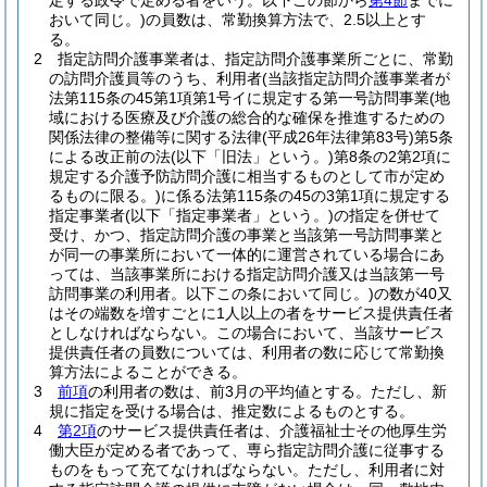
定する政令で定める者をいう。以下この節から
第4節
までに
おいて同じ。)
の員数は、常勤換算方法で、2.5以上とす
る。
2
指定訪問介護事業者は、指定訪問介護事業所ごとに、常勤
の訪問介護員等のうち、利用者
(当該指定訪問介護事業者が
法第115条の45第1項第1号イに規定する第一号訪問事業
(地
域における医療及び介護の総合的な確保を推進するための
関係法律の整備等に関する法律
(平成26年法律第83号)
第5条
による改正前の法
(以下「旧法」という。)
第8条の2第2項に
規定する介護予防訪問介護に相当するものとして市が定め
るものに限る。)
に係る法第115条の45の3第1項に規定する
指定事業者
(以下「指定事業者」という。)
の指定を併せて
受け、かつ、指定訪問介護の事業と当該第一号訪問事業と
が同一の事業所において一体的に運営されている場合にあ
っては、当該事業所における指定訪問介護又は当該第一号
訪問事業の利用者。以下この条において同じ。)
の数が40又
はその端数を増すごとに1人以上の者をサービス提供責任者
としなければならない。
この場合において、当該サービス
提供責任者の員数については、利用者の数に応じて常勤換
算方法によることができる。
3
前項
の利用者の数は、前3月の平均値とする。
ただし、新
規に指定を受ける場合は、推定数によるものとする。
4
第2項
のサービス提供責任者は、介護福祉士その他厚生労
働大臣が定める者であって、専ら指定訪問介護に従事する
ものをもって充てなければならない。
ただし、利用者に対