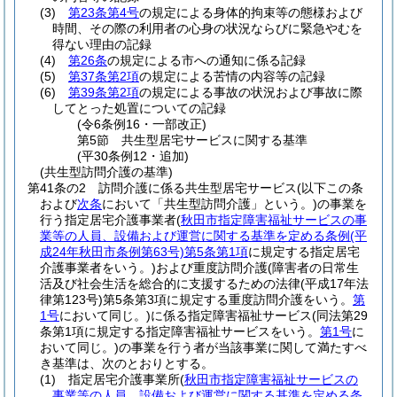
(3)
第23条第4号
の規定による身体的拘束等の態様および
時間、その際の利用者の心身の状況ならびに緊急やむを
得ない理由の記録
(4)
第26条
の規定による市への通知に係る記録
(5)
第37条第2項
の規定による苦情の内容等の記録
(6)
第39条第2項
の規定による事故の状況および事故に際
してとった処置についての記録
(令6条例16・一部改正)
第5節
共生型居宅サービスに関する基準
(平30条例12・追加)
(共生型訪問介護の基準)
第41条の2
訪問介護に係る共生型居宅サービス
(以下この条
および
次条
において「共生型訪問介護」という。)
の事業を
行う指定居宅介護事業者
(
秋田市指定障害福祉サービスの事
業等の人員、設備および運営に関する基準を定める条例
(平
成24年秋田市条例第63号)
第5条第1項
に規定する指定居宅
介護事業者をいう。)
および重度訪問介護
(障害者の日常生
活及び社会生活を総合的に支援するための法律
(平成17年法
律第123号)
第5条第3項に規定する重度訪問介護をいう。
第
1号
において同じ。)
に係る指定障害福祉サービス
(同法第29
条第1項に規定する指定障害福祉サービスをいう。
第1号
に
おいて同じ。)
の事業を行う者が当該事業に関して満たすべ
き基準は、次のとおりとする。
(1)
指定居宅介護事業所
(
秋田市指定障害福祉サービスの
事業等の人員、設備および運営に関する基準を定める条