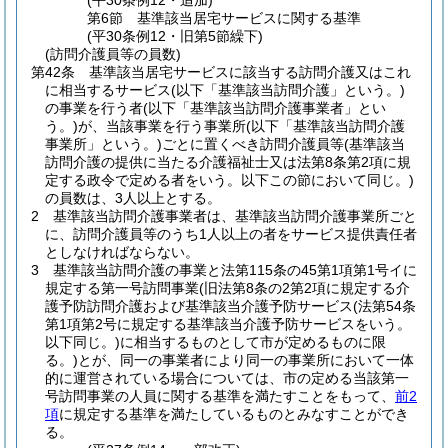
(平30条例12・追加)
第6節
基準該当居宅サービスに関する基準
(平30条例12・旧第5節繰下)
(訪問介護員等の員数)
第42条
基準該当居宅サービスに該当する訪問介護又はこれ
に相当するサービス
(以下「基準該当訪問介護」という。)
の事業を行う者
(以下「基準該当訪問介護事業者」とい
う。)
が、当該事業を行う事業所
(以下「基準該当訪問介護
事業所」という。)
ごとに置くべき訪問介護員等
(基準該当
訪問介護の提供に当たる介護福祉士又は法第8条第2項に規
定する政令で定める者をいう。以下この節において同じ。)
の員数は、3人以上とする。
2
基準該当訪問介護事業者は、基準該当訪問介護事業所ごと
に、訪問介護員等のうち1人以上の者をサービス提供責任者
としなければならない。
3
基準該当訪問介護の事業と法第115条の45第1項第1号イに
規定する第一号訪問事業
(旧法第8条の2第2項に規定する介
護予防訪問介護および基準該当介護予防サービス
(法第54条
第1項第2号に規定する基準該当介護予防サービスをいう。
以下同じ。)
に相当するものとして市が定めるものに限
る。)
とが、同一の事業者により同一の事業所において一体
的に運営されている場合については、市の定める当該第一
号訪問事業の人員に関する基準を満たすことをもって、
前2
項
に規定する基準を満たしているものとみなすことができ
る。