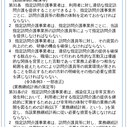
(勤務体制の確保等)
第31条
指定訪問介護事業者は、利用者に対し適切な指定訪
問介護を提供することができるよう、指定訪問介護事業所
ごとに、訪問介護員等の勤務の体制を定めておかなければ
ならない。
2
指定訪問介護事業者は、指定訪問介護事業所ごとに、当該
指定訪問介護事業所の訪問介護員等によって指定訪問介護
を提供しなければならない。
3
指定訪問介護事業者は、訪問介護員等に対し、その資質の
向上のため、研修の機会を確保しなければならない。
4
指定訪問介護事業者は、適切な指定訪問介護の提供を確保
する観点から、職場において行われる性的な言動又は優越
的な関係を背景とした言動であって業務上必要かつ相当な
範囲を超えたものにより訪問介護員等の就業環境が害され
ることを防止するための方針の明確化その他の必要な措置
を講じなければならない。
(令3条例3・一部改正)
(業務継続計画の策定等)
第31条の2
指定訪問介護事業者は、感染症又は非常災害の
発生時において、利用者に対する指定訪問介護の提供を継
続的に実施するためおよび非常時の体制で早期の業務の再
開を図るための計画
(以下「業務継続計画」という。)
を策
定し、当該業務継続計画に従い必要な措置を講じなければ
ならない。
2
指定訪問介護事業者は、訪問介護員等に対し、業務継続計