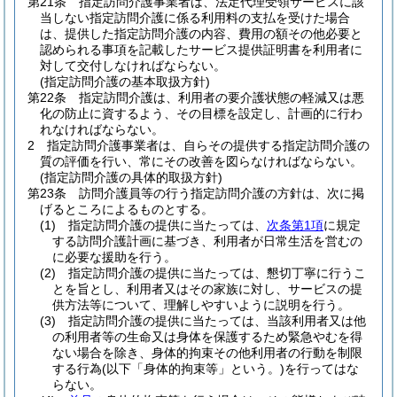
第21条
指定訪問介護事業者は、法定代理受領サービスに該
当しない指定訪問介護に係る利用料の支払を受けた場合
は、提供した指定訪問介護の内容、費用の額その他必要と
認められる事項を記載したサービス提供証明書を利用者に
対して交付しなければならない。
(指定訪問介護の基本取扱方針)
第22条
指定訪問介護は、利用者の要介護状態の軽減又は悪
化の防止に資するよう、その目標を設定し、計画的に行わ
れなければならない。
2
指定訪問介護事業者は、自らその提供する指定訪問介護の
質の評価を行い、常にその改善を図らなければならない。
(指定訪問介護の具体的取扱方針)
第23条
訪問介護員等の行う指定訪問介護の方針は、次に掲
げるところによるものとする。
(1)
指定訪問介護の提供に当たっては、
次条第1項
に規定
する訪問介護計画に基づき、利用者が日常生活を営むの
に必要な援助を行う。
(2)
指定訪問介護の提供に当たっては、懇切丁寧に行うこ
とを旨とし、利用者又はその家族に対し、サービスの提
供方法等について、理解しやすいように説明を行う。
(3)
指定訪問介護の提供に当たっては、当該利用者又は他
の利用者等の生命又は身体を保護するため緊急やむを得
ない場合を除き、身体的拘束その他利用者の行動を制限
する行為
(以下「身体的拘束等」という。)
を行ってはな
らない。