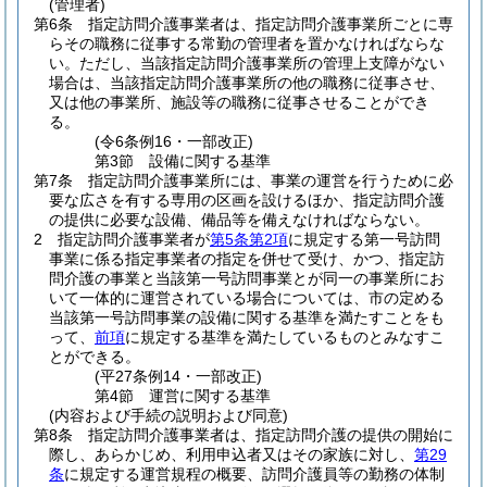
(管理者)
第6条
指定訪問介護事業者は、指定訪問介護事業所ごとに専
らその職務に従事する常勤の管理者を置かなければならな
い。
ただし、当該指定訪問介護事業所の管理上支障がない
場合は、当該指定訪問介護事業所の他の職務に従事させ、
又は他の事業所、施設等の職務に従事させることができ
る。
(令6条例16・一部改正)
第3節
設備に関する基準
第7条
指定訪問介護事業所には、事業の運営を行うために必
要な広さを有する専用の区画を設けるほか、指定訪問介護
の提供に必要な設備、備品等を備えなければならない。
2
指定訪問介護事業者が
第5条第2項
に規定する第一号訪問
事業に係る指定事業者の指定を併せて受け、かつ、指定訪
問介護の事業と当該第一号訪問事業とが同一の事業所にお
いて一体的に運営されている場合については、市の定める
当該第一号訪問事業の設備に関する基準を満たすことをも
って、
前項
に規定する基準を満たしているものとみなすこ
とができる。
(平27条例14・一部改正)
第4節
運営に関する基準
(内容および手続の説明および同意)
第8条
指定訪問介護事業者は、指定訪問介護の提供の開始に
際し、あらかじめ、利用申込者又はその家族に対し、
第29
条
に規定する運営規程の概要、訪問介護員等の勤務の体制