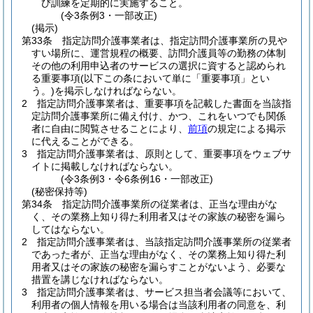
び訓練を定期的に実施すること。
(令3条例3・一部改正)
(掲示)
第33条
指定訪問介護事業者は、指定訪問介護事業所の見や
すい場所に、運営規程の概要、訪問介護員等の勤務の体制
その他の利用申込者のサービスの選択に資すると認められ
る重要事項
(以下この条において単に「重要事項」とい
う。)
を掲示しなければならない。
2
指定訪問介護事業者は、重要事項を記載した書面を当該指
定訪問介護事業所に備え付け、かつ、これをいつでも関係
者に自由に閲覧させることにより、
前項
の規定による掲示
に代えることができる。
3
指定訪問介護事業者は、原則として、重要事項をウェブサ
イトに掲載しなければならない。
(令3条例3・令6条例16・一部改正)
(秘密保持等)
第34条
指定訪問介護事業所の従業者は、正当な理由がな
く、その業務上知り得た利用者又はその家族の秘密を漏ら
してはならない。
2
指定訪問介護事業者は、当該指定訪問介護事業所の従業者
であった者が、正当な理由がなく、その業務上知り得た利
用者又はその家族の秘密を漏らすことがないよう、必要な
措置を講じなければならない。
3
指定訪問介護事業者は、サービス担当者会議等において、
利用者の個人情報を用いる場合は当該利用者の同意を、利