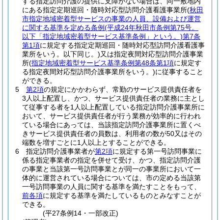
する指定訪問介護の提供に支障がない場合は、同一敷地内
にある指定定期巡回・随時対応型訪問介護看護事業所
(
秋田
市指定地域密着型サービスの事業の人員、設備および運営
に関する基準を定める条例
(平成24年秋田市条例第75号。
以下「指定地域密着型サービス基準条例」という。)
第7条
第1項
に規定する指定定期巡回・随時対応型訪問介護看護事
業所をいう。以下同じ。)
又は指定夜間対応型訪問介護事業
所
(
指定地域密着型サービス基準条例第48条第1項
に規定す
る指定夜間対応型訪問介護事業所をいう。)
に従事すること
ができる。
5
第2項
の規定にかかわらず、常勤のサービス提供責任者を
3人以上配置し、かつ、サービス提供責任者の業務に主とし
て従事する者を1人以上配置している指定訪問介護事業所に
おいて、サービス提供責任者が行う業務が効率的に行われ
ている場合にあっては、当該指定訪問介護事業所に置くべ
きサービス提供責任者の員数は、利用者の数が50又はその
端数を増すごとに1人以上とすることができる。
6
指定訪問介護事業者が
第2項
に規定する第一号訪問事業に
係る指定事業者の指定を併せて受け、かつ、指定訪問介護
の事業と当該第一号訪問事業とが同一の事業所において一
体的に運営されている場合については、市の定める当該第
一号訪問事業の人員に関する基準を満たすことをもって、
前各項
に規定する基準を満たしているものとみなすことが
できる。
(平27条例14・一部改正)