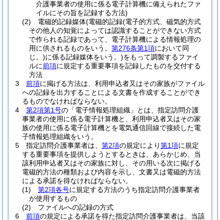
介護事業者の使用に係る電子計算機に備えられたファ
イルにその旨を記録する方法)
(2)
電磁的記録媒体
(電磁的記録
(電子的方式、磁気的方式
その他人の知覚によっては認識することができない方式
で作られる記録であって、電子計算機による情報処理の
用に供されるものをいう。
第276条第1項
において同
じ。)
に係る記録媒体をいう。)
をもって調製するファイ
ルに
前項
に規定する重要事項を記録したものを交付する
方法
3
前項
に掲げる方法は、利用申込者又はその家族がファイル
への記録を出力することによる文書を作成することができ
るものでなければならない。
4
第2項第1号
の「電子情報処理組織」とは、指定訪問介護
事業者の使用に係る電子計算機と、利用申込者又はその家
族の使用に係る電子計算機とを電気通信回線で接続した電
子情報処理組織をいう。
5
指定訪問介護事業者は、
第2項
の規定により
第1項
に規定
する重要事項を提供しようとするときは、あらかじめ、当
該利用申込者又はその家族に対し、その用いる次に掲げる
電磁的方法の種類および内容を示し、文書又は電磁的方法
による承諾を得なければならない。
(1)
第2項各号
に規定する方法のうち指定訪問介護事業者
が使用するもの
(2)
ファイルへの記録の方式
6
前項
の規定による承諾を得た指定訪問介護事業者は、当該