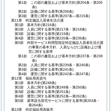
第1款
この節の趣旨および基本方針
(第204条・第205
条)
第2款
設備に関する基準
(第206条)
第3款
運営に関する基準
(第207条―第215条)
第11章
特定施設入居者生活介護
第1節
基本方針
(第216条)
第2節
人員に関する基準
(第217条・第218条)
第3節
設備に関する基準
(第219条)
第4節
運営に関する基準
(第220条―第236条)
第5節
外部サービス利用型指定特定施設入居者生活介護
の事業の基本方針、人員ならびに設備および運
営に関する基準
第1款
この節の趣旨および基本方針
(第237条・第238
条)
第2款
人員に関する基準
(第239条・第240条)
第3款
設備に関する基準
(第241条)
第4款
運営に関する基準
(第242条―第247条)
第12章
福祉用具貸与
第1節
基本方針
(第248条)
第2節
人員に関する基準
(第249条・第250条)
第3節
設備に関する基準
(第251条)
第4節
運営に関する基準
(第252条―第262条)
第5節
基準該当居宅サービスに関する基準
(第263条・
第264条)
第13章
特定福祉用具販売