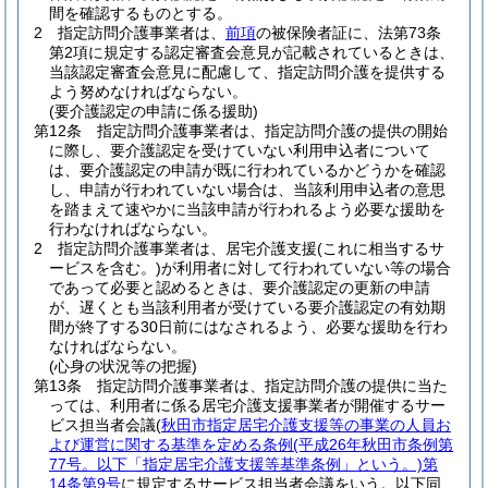
間を確認するものとする。
2
指定訪問介護事業者は、
前項
の被保険者証に、法第73条
第2項に規定する認定審査会意見が記載されているときは、
当該認定審査会意見に配慮して、指定訪問介護を提供する
よう努めなければならない。
(要介護認定の申請に係る援助)
第12条
指定訪問介護事業者は、指定訪問介護の提供の開始
に際し、要介護認定を受けていない利用申込者について
は、要介護認定の申請が既に行われているかどうかを確認
し、申請が行われていない場合は、当該利用申込者の意思
を踏まえて速やかに当該申請が行われるよう必要な援助を
行わなければならない。
2
指定訪問介護事業者は、居宅介護支援
(これに相当するサ
ービスを含む。)
が利用者に対して行われていない等の場合
であって必要と認めるときは、要介護認定の更新の申請
が、遅くとも当該利用者が受けている要介護認定の有効期
間が終了する30日前にはなされるよう、必要な援助を行わ
なければならない。
(心身の状況等の把握)
第13条
指定訪問介護事業者は、指定訪問介護の提供に当た
っては、利用者に係る居宅介護支援事業者が開催するサー
ビス担当者会議
(
秋田市指定居宅介護支援等の事業の人員お
よび運営に関する基準を定める条例
(平成26年秋田市条例第
77号。以下「指定居宅介護支援等基準条例」という。)
第
14条第9号
に規定するサービス担当者会議をいう。以下同