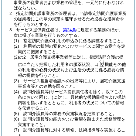
事業所の従業者および業務の管理を、一元的に行わなけれ
ばならない。
2
指定訪問介護事業所の管理者は、当該指定訪問介護事業所
の従業者にこの章の規定を遵守させるため必要な指揮命令
を行うものとする。
3
サービス提供責任者は、
第24条
に規定する業務のほか、
次に掲げる業務を行うものとする。
(1)
指定訪問介護の利用の申込みに係る調整をすること。
(2)
利用者の状態の変化およびサービスに関する意向を定
期的に把握すること。
(2)の2
居宅介護支援事業者等に対し、指定訪問介護の提
くう
供に当たり把握した利用者の服薬状況、口
機能その他
腔
の利用者の心身の状況および生活の状況に係る必要な情
報の提供を行うこと。
(3)
サービス担当者会議への出席等により、居宅介護支援
事業者等との連携を図ること。
(4)
訪問介護員等
(サービス提供責任者を除く。以下この
条において同じ。)
に対し、具体的な援助目標および援助
内容を指示するとともに、利用者の状況についての情報
を伝達すること。
(5)
訪問介護員等の業務の実施状況を把握すること。
(6)
訪問介護員等の能力および希望を踏まえた業務管理を
実施すること。
(7)
訪問介護員等に対する研修、技術指導等を実施するこ
と。