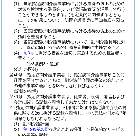
(1)
当該指定訪問介護事業所における虐待の防止のための
対策を検討する委員会
(テレビ電話装置等を活用して行う
ことができるものとする。)
を定期的に開催するととも
に、その結果について、訪問介護員等に周知徹底を図る
こと。
(2)
当該指定訪問介護事業所における虐待の防止のための
指針を整備すること。
(3)
当該指定訪問介護事業所において、訪問介護員等に対
し、虐待の防止のための研修を定期的に実施すること。
(4)
前3号
に掲げる措置を適切に実施するための担当者を
置くこと。
(令3条例3・追加)
(会計の区分)
第40条
指定訪問介護事業者は、指定訪問介護事業所ごとに
経理を区分するとともに、指定訪問介護の事業の会計とそ
の他の事業の会計とを区分しなければならない。
(記録の整備)
第41条
指定訪問介護事業者は、従業者、設備、備品および
会計に関する記録を整備しておかなければならない。
2
指定訪問介護事業者は、利用者に対する指定訪問介護の提
供に関する次に掲げる記録を整備し、その完結の日から2年
間保存しなければならない。
(1)
訪問介護計画
(2)
第19条第2項
の規定による提供した具体的なサービス
の内容等の記録