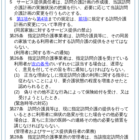
5
サービス提供責任者は、訪問介護計画の作成後、当該訪問
介護計画の実施状況の把握を行い、必要に応じて当該訪問
介護計画の変更を行うものとする。
6
第1項
から
第4項
までの規定は、
前項
に規定する訪問介護
計画の変更について準用する。
(同居家族に対するサービス提供の禁止)
第25条
指定訪問介護事業者は、訪問介護員等に、その同居
の家族である利用者に対する訪問介護の提供をさせてはな
らない。
(利用者に関する市への通知)
第26条
指定訪問介護事業者は、指定訪問介護を受けている
利用者が
次の各号
のいずれかに該当する場合は、遅滞な
く、意見を付してその旨を市に通知しなければならない。
(1)
正当な理由なしに指定訪問介護の利用に関する指示に
従わないことにより、要介護状態の程度を増進させたと
認められるとき。
(2)
偽りその他不正な行為によって保険給付を受け、又は
受けようとしたとき。
(緊急時等の対応)
第27条
訪問介護員等は、現に指定訪問介護の提供を行って
いるときに利用者に病状の急変が生じた場合その他必要な
場合は、直ちに主治の医師への連絡その他の必要な措置を
講じなければならない。
(管理者およびサービス提供責任者の業務)
第28条
指定訪問介護事業所の管理者は、当該指定訪問介護