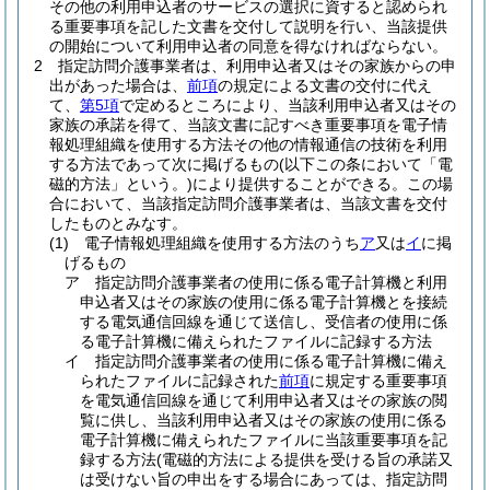
その他の利用申込者のサービスの選択に資すると認められ
る重要事項を記した文書を交付して説明を行い、当該提供
の開始について利用申込者の同意を得なければならない。
2
指定訪問介護事業者は、利用申込者又はその家族からの申
出があった場合は、
前項
の規定による文書の交付に代え
て、
第5項
で定めるところにより、当該利用申込者又はその
家族の承諾を得て、当該文書に記すべき重要事項を電子情
報処理組織を使用する方法その他の情報通信の技術を利用
する方法であって次に掲げるもの
(以下この条において「電
磁的方法」という。)
により提供することができる。
この場
合において、当該指定訪問介護事業者は、当該文書を交付
したものとみなす。
(1)
電子情報処理組織を使用する方法のうち
ア
又は
イ
に掲
げるもの
ア
指定訪問介護事業者の使用に係る電子計算機と利用
申込者又はその家族の使用に係る電子計算機とを接続
する電気通信回線を通じて送信し、受信者の使用に係
る電子計算機に備えられたファイルに記録する方法
イ
指定訪問介護事業者の使用に係る電子計算機に備え
られたファイルに記録された
前項
に規定する重要事項
を電気通信回線を通じて利用申込者又はその家族の閲
覧に供し、当該利用申込者又はその家族の使用に係る
電子計算機に備えられたファイルに当該重要事項を記
録する方法
(電磁的方法による提供を受ける旨の承諾又
は受けない旨の申出をする場合にあっては、指定訪問