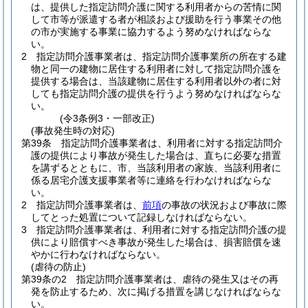
は、提供した指定訪問介護に関する利用者からの苦情に関
して市等が派遣する者が相談および援助を行う事業その他
の市が実施する事業に協力するよう努めなければならな
い。
2
指定訪問介護事業者は、指定訪問介護事業所の所在する建
物と同一の建物に居住する利用者に対して指定訪問介護を
提供する場合は、当該建物に居住する利用者以外の者に対
しても指定訪問介護の提供を行うよう努めなければならな
い。
(令3条例3・一部改正)
(事故発生時の対応)
第39条
指定訪問介護事業者は、利用者に対する指定訪問介
護の提供により事故が発生した場合は、直ちに必要な措置
を講ずるとともに、市、当該利用者の家族、当該利用者に
係る居宅介護支援事業者等に連絡を行わなければならな
い。
2
指定訪問介護事業者は、
前項
の事故の状況および事故に際
してとった処置について記録しなければならない。
3
指定訪問介護事業者は、利用者に対する指定訪問介護の提
供により賠償すべき事故が発生した場合は、損害賠償を速
やかに行わなければならない。
(虐待の防止)
第39条の2
指定訪問介護事業者は、虐待の発生又はその再
発を防止するため、次に掲げる措置を講じなければならな
い。