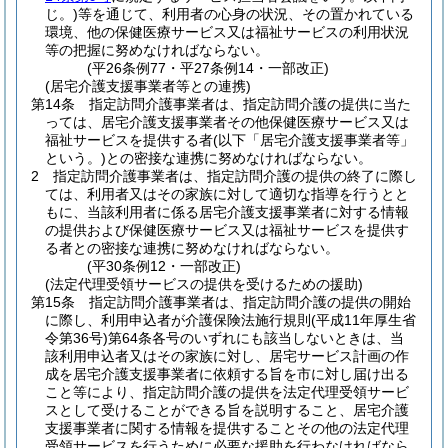
じ。)
等を通じて、利用者の心身の状況、その置かれている
環境、他の保健医療サービス又は福祉サービスの利用状況
等の把握に努めなければならない。
(平26条例77・平27条例14・一部改正)
(居宅介護支援事業者等との連携)
第14条
指定訪問介護事業者は、指定訪問介護の提供に当た
っては、居宅介護支援事業者その他保健医療サービス又は
福祉サービスを提供する者
(以下「居宅介護支援事業者等」
という。)
との密接な連携に努めなければならない。
2
指定訪問介護事業者は、指定訪問介護の提供の終了に際し
ては、利用者又はその家族に対して適切な指導を行うとと
もに、当該利用者に係る居宅介護支援事業者に対する情報
の提供および保健医療サービス又は福祉サービスを提供す
る者との密接な連携に努めなければならない。
(平30条例12・一部改正)
(法定代理受領サービスの提供を受けるための援助)
第15条
指定訪問介護事業者は、指定訪問介護の提供の開始
に際し、利用申込者が介護保険法施行規則
(平成11年厚生省
令第36号)
第64条各号のいずれにも該当しないときは、当
該利用申込者又はその家族に対し、居宅サービス計画の作
成を居宅介護支援事業者に依頼する旨を市に対し届け出る
こと等により、指定訪問介護の提供を法定代理受領サービ
スとして受けることができる旨を説明すること、居宅介護
支援事業者に関する情報を提供することその他の法定代理
受領サービスを行うために必要な援助を行わなければなら