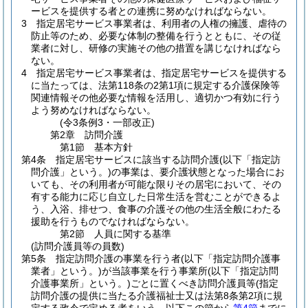
ービスを提供する者との連携に努めなければならない。
3
指定居宅サービス事業者は、利用者の人権の擁護、虐待の
防止等のため、必要な体制の整備を行うとともに、その従
業者に対し、研修の実施その他の措置を講じなければなら
ない。
4
指定居宅サービス事業者は、指定居宅サービスを提供する
に当たっては、法第118条の2第1項に規定する介護保険等
関連情報その他必要な情報を活用し、適切かつ有効に行う
よう努めなければならない。
(令3条例3・一部改正)
第2章
訪問介護
第1節
基本方針
第4条
指定居宅サービスに該当する訪問介護
(以下「指定訪
問介護」という。)
の事業は、要介護状態となった場合にお
いても、その利用者が可能な限りその居宅において、その
有する能力に応じ自立した日常生活を営むことができるよ
う、入浴、排せつ、食事の介護その他の生活全般にわたる
援助を行うものでなければならない。
第2節
人員に関する基準
(訪問介護員等の員数)
第5条
指定訪問介護の事業を行う者
(以下「指定訪問介護事
業者」という。)
が当該事業を行う事業所
(以下「指定訪問
介護事業所」という。)
ごとに置くべき訪問介護員等
(指定
訪問介護の提供に当たる介護福祉士又は法第8条第2項に規