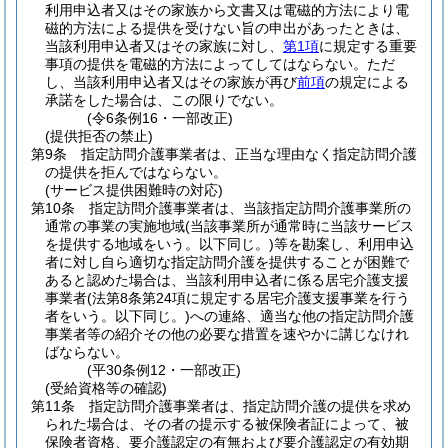
利用申込者又はその家族から文書又は電磁的方法により電
磁的方法による提供を受けない旨の申出があったときは、
当該利用申込者又はその家族に対し、
第1項
に規定する重要
事項の提供を電磁的方法によってしてはならない。
ただ
し、当該利用申込者又はその家族が再び
前項
の規定による
承諾をした場合は、この限りでない。
(令6条例16・一部改正)
(提供拒否の禁止)
第9条
指定訪問介護事業者は、正当な理由なく指定訪問介護
の提供を拒んではならない。
(サービス提供困難時の対応)
第10条
指定訪問介護事業者は、当該指定訪問介護事業所の
通常の事業の実施地域
(当該事業所が通常時に当該サービス
を提供する地域をいう。以下同じ。)
等を勘案し、利用申込
者に対し自ら適切な指定訪問介護を提供することが困難で
あると認めた場合は、当該利用申込者に係る居宅介護支援
事業者
(法第8条第24項に規定する居宅介護支援事業を行う
者をいう。以下同じ。)
への連絡、適当な他の指定訪問介護
事業者等の紹介その他の必要な措置を速やかに講じなけれ
ばならない。
(平30条例12・一部改正)
(受給資格等の確認)
第11条
指定訪問介護事業者は、指定訪問介護の提供を求め
られた場合は、その者の提示する被保険者証によって、被
保険者資格、要介護認定の有無および要介護認定の有効期