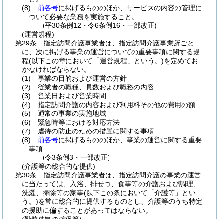
(8)
前各号
に掲げるもののほか、サービスの内容の管理に
ついて必要な業務を実施すること。
(平30条例12・令6条例16・一部改正)
(運営規程)
第29条
指定訪問介護事業者は、指定訪問介護事業所ごと
に、次に掲げる事業の運営についての重要事項に関する規
程
(以下この章において「運営規程」という。)
を定めてお
かなければならない。
(1)
事業の目的および運営の方針
(2)
従業者の職種、員数および職務の内容
(3)
営業日および営業時間
(4)
指定訪問介護の内容および利用料その他の費用の額
(5)
通常の事業の実施地域
(6)
緊急時等における対応方法
(7)
虐待の防止のための措置に関する事項
(8)
前各号
に掲げるもののほか、事業の運営に関する重要
事項
(令3条例3・一部改正)
(介護等の総合的な提供)
第30条
指定訪問介護事業者は、指定訪問介護の事業の運営
に当たっては、入浴、排せつ、食事等の介護および調理、
洗濯、掃除等の家事
(以下この条において「介護等」とい
う。)
を常に総合的に提供するものとし、介護等のうち特定
の援助に偏することがあってはならない。