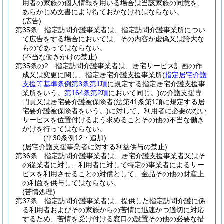
用者の家族の個人情報を用いる場合は当該家族の同意を、
あらかじめ文書により得ておかなければならない。
(広告)
第35条
指定訪問介護事業者は、指定訪問介護事業所につい
て広告をする場合においては、その内容が虚偽又は誇大な
ものであってはならない。
(不当な働きかけの禁止)
第35条の2
指定訪問介護事業者は、居宅サービス計画の作
成又は変更に関し、指定居宅介護支援事業所
(
指定居宅介護
支援等基準条例第3条第1項
に規定する指定居宅介護支援事
業所をいう。
第164条第2項
において同じ。)
の介護支援専
門員又は居宅要介護被保険者
(法第41条第1項に規定する居
宅要介護被保険者をいう。)
に対して、利用者に必要のない
サービスを位置付けるよう求めることその他の不当な働き
かけを行ってはならない。
(平30条例12・追加)
(居宅介護支援事業者に対する利益供与の禁止)
第36条
指定訪問介護事業者は、居宅介護支援事業者又はそ
の従業者に対し、利用者に対して特定の事業者によるサー
ビスを利用させることの対償として、金品その他の財産上
の利益を供与してはならない。
(苦情処理)
第37条
指定訪問介護事業者は、提供した指定訪問介護に係
る利用者およびその家族からの苦情に迅速かつ適切に対応
するため、苦情を受け付ける窓口の設置その他の必要な措