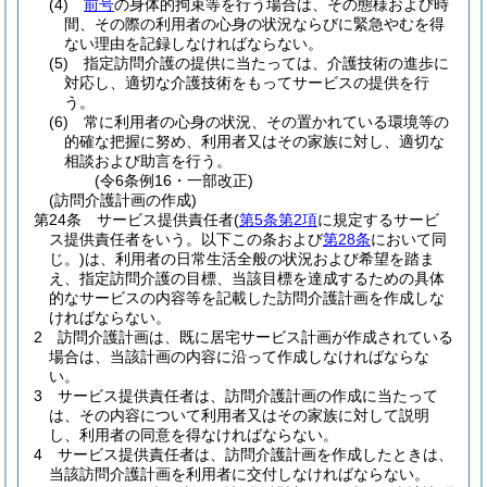
(4)
前号
の身体的拘束等を行う場合は、その態様および時
間、その際の利用者の心身の状況ならびに緊急やむを得
ない理由を記録しなければならない。
(5)
指定訪問介護の提供に当たっては、介護技術の進歩に
対応し、適切な介護技術をもってサービスの提供を行
う。
(6)
常に利用者の心身の状況、その置かれている環境等の
的確な把握に努め、利用者又はその家族に対し、適切な
相談および助言を行う。
(令6条例16・一部改正)
(訪問介護計画の作成)
第24条
サービス提供責任者
(
第5条第2項
に規定するサービ
ス提供責任者をいう。以下この条および
第28条
において同
じ。)
は、利用者の日常生活全般の状況および希望を踏ま
え、指定訪問介護の目標、当該目標を達成するための具体
的なサービスの内容等を記載した訪問介護計画を作成しな
ければならない。
2
訪問介護計画は、既に居宅サービス計画が作成されている
場合は、当該計画の内容に沿って作成しなければならな
い。
3
サービス提供責任者は、訪問介護計画の作成に当たって
は、その内容について利用者又はその家族に対して説明
し、利用者の同意を得なければならない。
4
サービス提供責任者は、訪問介護計画を作成したときは、
当該訪問介護計画を利用者に交付しなければならない。