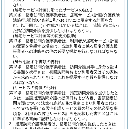
ない。
(居宅サービス計画に沿ったサービスの提供)
第16条
指定訪問介護事業者は、居宅サービス計画
(介護保険
法施行規則第64条第1号ハおよびニに規定する計画を含
む。以下同じ。)
が作成されている場合は、当該計画に沿っ
た指定訪問介護を提供しなければならない。
(居宅サービス計画等の変更の援助)
第17条
指定訪問介護事業者は、利用者が居宅サービス計画
の変更を希望する場合は、当該利用者に係る居宅介護支援
事業者への連絡その他の必要な援助を行わなければならな
い。
(身分を証する書類の携行)
第18条
指定訪問介護事業者は、訪問介護員等に身分を証す
る書類を携行させ、初回訪問時および利用者又はその家族
から求められたときは、これを提示すべき旨を指導しなけ
ればならない。
(サービスの提供の記録)
第19条
指定訪問介護事業者は、指定訪問介護を提供したと
きは、当該指定訪問介護の提供日および内容、当該指定訪
問介護について法第41条第6項の規定により利用者に代わ
って支払を受ける居宅介護サービス費の額その他必要な事
項を、利用者の居宅サービス計画を記載した書面又はこれ
に準ずる書面に記載しなければならない。
2
指定訪問介護事業者は、指定訪問介護を提供したときは、