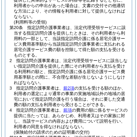
提供した具体的なサービスの内容等を記録するとともに、
利用者からの申出があった場合は、文書の交付その他適切
な方法により、その情報を利用者に対して提供しなければ
ならない。
(利用料等の受領)
第20条
指定訪問介護事業者は、法定代理受領サービスに該
当する指定訪問介護を提供したときは、その利用者から利
用料の一部として、当該指定訪問介護に係る居宅介護サー
ビス費用基準額から当該指定訪問介護事業者に支払われる
居宅介護サービス費の額を控除して得た額の支払を受ける
ものとする。
2
指定訪問介護事業者は、法定代理受領サービスに該当しな
い指定訪問介護を提供した際にその利用者から支払を受け
る利用料の額と、指定訪問介護に係る居宅介護サービス費
用基準額との間に、不合理な差額が生じないようにしなけ
ればならない。
3
指定訪問介護事業者は、
前2項
の支払を受ける額のほか、
利用者の選定により通常の事業の実施地域以外の地域の居
宅において指定訪問介護を行う場合は、それに要した交通
費の額の支払を利用者から受けることができる。
4
指定訪問介護事業者は、
前項
の費用の額に係るサービスの
提供に当たっては、あらかじめ、利用者又はその家族に対
し、当該サービスの内容および費用について説明を行い、
利用者の同意を得なければならない。
(保険給付の請求のための証明書の交付)