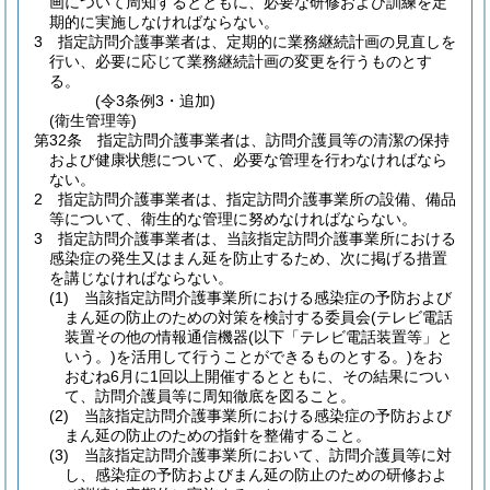
画について周知するとともに、必要な研修および訓練を定
期的に実施しなければならない。
3
指定訪問介護事業者は、定期的に業務継続計画の見直しを
行い、必要に応じて業務継続計画の変更を行うものとす
る。
(令3条例3・追加)
(衛生管理等)
第32条
指定訪問介護事業者は、訪問介護員等の清潔の保持
および健康状態について、必要な管理を行わなければなら
ない。
2
指定訪問介護事業者は、指定訪問介護事業所の設備、備品
等について、衛生的な管理に努めなければならない。
3
指定訪問介護事業者は、当該指定訪問介護事業所における
感染症の発生又はまん延を防止するため、次に掲げる措置
を講じなければならない。
(1)
当該指定訪問介護事業所における感染症の予防および
まん延の防止のための対策を検討する委員会
(テレビ電話
装置その他の情報通信機器
(以下「テレビ電話装置等」と
いう。)
を活用して行うことができるものとする。)
をお
おむね6月に1回以上開催するとともに、その結果につい
て、訪問介護員等に周知徹底を図ること。
(2)
当該指定訪問介護事業所における感染症の予防および
まん延の防止のための指針を整備すること。
(3)
当該指定訪問介護事業所において、訪問介護員等に対
し、感染症の予防およびまん延の防止のための研修およ