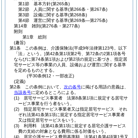
第1節
基本方針
(第265条)
第2節
人員に関する基準
(第266条・第267条)
第3節
設備に関する基準
(第268条)
第4節
運営に関する基準
(第269条―第275条)
第14章
雑則
(第276条・第277条)
附則
第1章
総則
(趣旨)
第1条
この条例は、介護保険法
(平成9年法律第123号。以下
「法」という。)
第42条第1項第2号、第72条の2第1項各号
ならびに第74条第1項および第2項の規定に基づき、指定居
宅サービス等の事業の人員、設備および運営に関する基準
を定めるものとする。
(平30条例12・一部改正)
(定義)
第2条
この条例において、
次の各号
に掲げる用語の意義は、
当該各号
に定めるところによる。
(1)
居宅サービス事業者 法第8条第1項に規定する居宅サ
ービス事業を行う者をいう。
(2)
指定居宅サービス事業者又は指定居宅サービス それ
ぞれ法第41条第1項に規定する指定居宅サービス事業者
又は指定居宅サービスをいう。
(3)
利用料 法第41条第1項に規定する居宅介護サービス
費の支給の対象となる費用に係る対価をいう。
(4)
居宅介護サービス費用基準額 法第41条第4項第1号又