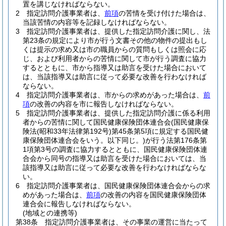
置を講じなければならない。
2
指定訪問介護事業者は、
前項
の苦情を受け付けた場合は、
当該苦情の内容等を記録しなければならない。
3
指定訪問介護事業者は、提供した指定訪問介護に関し、法
第23条の規定により市が行う文書その他の物件の提出もし
くは提示の求め又は市の職員からの質問もしくは照会に応
じ、および利用者からの苦情に関して市が行う調査に協力
するとともに、市から指導又は助言を受けた場合において
は、当該指導又は助言に従って必要な改善を行わなければ
ならない。
4
指定訪問介護事業者は、市からの求めがあった場合は、
前
項
の改善の内容を市に報告しなければならない。
5
指定訪問介護事業者は、提供した指定訪問介護に係る利用
者からの苦情に関して国民健康保険団体連合会
(国民健康保
険法
(昭和33年法律第192号)
第45条第5項に規定する国民健
康保険団体連合会をいう。以下同じ。)
が行う法第176条第
1項第3号の調査に協力するとともに、国民健康保険団体連
合会から同号の指導又は助言を受けた場合においては、当
該指導又は助言に従って必要な改善を行わなければならな
い。
6
指定訪問介護事業者は、国民健康保険団体連合会からの求
めがあった場合は、
前項
の改善の内容を国民健康保険団体
連合会に報告しなければならない。
(地域との連携等)
第38条
指定訪問介護事業者は、その事業の運営に当たって