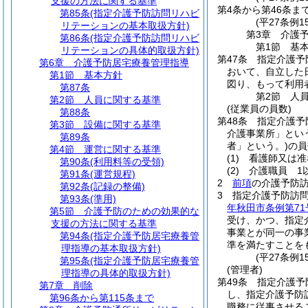
支援の方法に関する基準
第4条から第46条ま
第85条
(指定介護予防訪問リハビ
(平27条例15
リテーションの基本取扱方針)
第3章
介護
第86条
(指定介護予防訪問リハビ
第1節
基
リテーションの具体的取扱方針)
第47条
指定介護予
第6章
介護予防居宅療養管理指導
おいて、自立した
第1節
基本方針
図り、もって利用
第87条
第2節
人
第2節
人員に関する基準
(従業員の員数)
第88条
第48条
指定介護予
第3節
設備に関する基準
介護事業所」とい
第89条
者」という。)
の員
第4節
運営に関する基準
(1)
看護師又は准
第90条
(利用料等の受領)
(2)
介護職員 1
第91条
(運営規程)
2
前項
の介護予防
第92条
(記録の整備)
3
指定介護予防訪
第93条
(準用)
年秋田市条例第7
第5節
介護予防のための効果的な
受け、かつ、指定
支援の方法に関する基準
事業とが同一の事
第94条
(指定介護予防居宅療養管
準を満たすことを
理指導の基本取扱方針)
(平27条例
第95条
(指定介護予防居宅療養管
(管理者)
理指導の具体的取扱方針)
第49条
指定介護予
第7章
削除
し、指定介護予防
第96条から第115条まで
職務に従事させる