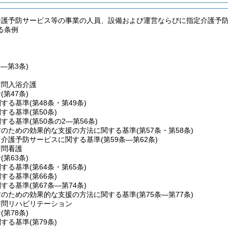
介護予防サービス等の事業の人員、設備および運営ならびに指定介護予
る条例
条―第3条)
訪問入浴介護
針
(第47条)
関する基準
(第48条・第49条)
関する基準
(第50条)
関する基準
(第50条の2―第56条)
防のための効果的な支援の方法に関する基準
(第57条・第58条)
当介護予防サービスに関する基準
(第59条―第62条)
訪問看護
針
(第63条)
関する基準
(第64条・第65条)
関する基準
(第66条)
関する基準
(第67条―第74条)
防のための効果的な支援の方法に関する基準
(第75条―第77条)
訪問リハビリテーション
針
(第78条)
関する基準
(第79条)