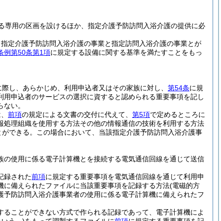
る専用の区画を設けるほか、指定介護予防訪問入浴介護の提供に必
、指定介護予防訪問入浴介護の事業と指定訪問入浴介護の事業とが
例第50条第1項
に規定する設備に関する基準を満たすことをもっ
に際し、あらかじめ、利用申込者又はその家族に対し、
第54条
に規
利用申込者のサービスの選択に資すると認められる重要事項を記し
らない。
は、
前項
の規定による文書の交付に代えて、
第5項
で定めるところに
報処理組織を使用する方法その他の情報通信の技術を利用する方法
とができる。
この場合において、当該指定介護予防訪問入浴介護事
族の使用に係る電子計算機とを接続する電気通信回線を通じて送信
記録された
前項
に規定する重要事項を電気通信回線を通じて利用申
機に備えられたファイルに当該重要事項を記録する方法
(電磁的方
護予防訪問入浴介護事業者の使用に係る電子計算機に備えられたフ
することができない方式で作られる記録であって、電子計算機によ