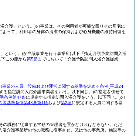
浴介護」という。)
の事業は、その利用者が可能な限りその居宅に
によって、利用者の身体の清潔の保持および心身機能の維持回復を
」という。)
が当該事業を行う事業所
(以下「指定介護予防訪問入浴
以下この節から
第5節
までにおいて「介護予防訪問入浴介護従業
の事業の人員、設備および運営に関する基準を定める条例
(平成24
する指定訪問入浴介護事業者をいう。以下同じ。)
の指定を併せて
準条例第47条
に規定する指定訪問入浴介護をいう。以下同じ。)
の
ス等基準条例第48条第1項
および
第2項
に規定する人員に関する基
る。
その職務に従事する常勤の管理者を置かなければならない。
ただ
入浴介護事業所の他の職務に従事させ、又は他の事業所、施設等の