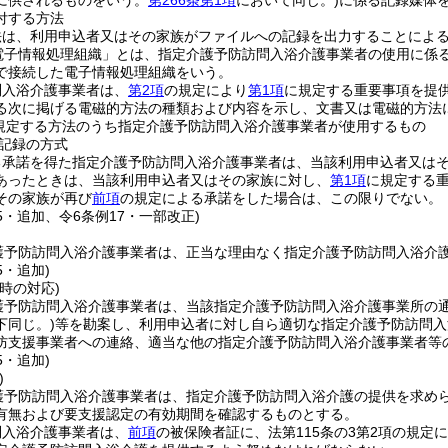
に供されるものをいう。
第266条第1項
において同じ。)
に係る記録媒体を
付する方法
法は、利用申込者又はその家族がファイルへの記録を出力することによ
電子情報処理組織」とは、指定介護予防訪問入浴介護事業者の使用に係
で接続した電子情報処理組織をいう。
問入浴介護事業者は、
第2項
の規定により
第1項
に規定する重要事項を提
る次に掲げる電磁的方法の種類および内容を示し、文書又は電磁的方法
規定する方法のうち指定介護予防訪問入浴介護事業者が使用するもの
記録の方式
る承諾を得た指定介護予防訪問入浴介護事業者は、当該利用申込者又は
あったときは、当該利用申込者又はその家族に対し、
第1項
に規定する
その家族が再び
前項
の規定による承諾をした場合は、この限りでない。
15・追加、令6条例17・一部改正)
護予防訪問入浴介護事業者は、正当な理由なく指定介護予防訪問入浴介
5・追加)
時の対応)
護予防訪問入浴介護事業者は、当該指定介護予防訪問入浴介護事業所の
下同じ。)
等を勘案し、利用申込者に対し自ら適切な指定介護予防訪問入
防支援事業者への連絡、適当な他の指定介護予防訪問入浴介護事業者等
5・追加)
)
護予防訪問入浴介護事業者は、指定介護予防訪問入浴介護の提供を求め
有無および要支援認定の有効期間を確認するものとする。
問入浴介護事業者は、
前項
の被保険者証に、法第115条の3第2項の規