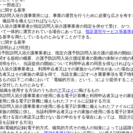
7・一部改正)
備に関する基準
防訪問入浴介護事業所には、事業の運営を行うために必要な広さを有す
、備品等を備えなければならない。
問入浴介護事業者が指定訪問入浴介護事業者の指定を併せて受け、かつ
いて一体的に運営されている場合にあっては、
指定居宅サービス等基準条
る基準を満たしているものとみなすことができる。
営に関する基準
説明および同意)
護予防訪問入浴介護事業者は、指定介護予防訪問入浴介護の提供の開始
関する規程の概要、介護予防訪問入浴介護従業者の勤務の体制その他の
説明を行い、当該提供の開始について利用申込者の同意を得なければな
問入浴介護事業者は、利用申込者又はその家族からの申出があった場合
込者又はその家族の承諾を得て、当該文書に記すべき重要事項を電子情
るもの
(以下この条において「電磁的方法」という。)
により提供するこ
を交付したものとみなす。
組織を使用する方法のうち次の
ア
又は
イ
に掲げるもの
防訪問入浴介護事業者の使用に係る電子計算機と利用申込者又はその家
使用に係る電子計算機に備えられたファイルに記録する方法
防訪問入浴介護事業者の使用に係る電子計算機に備えられたファイルに
家族の閲覧に供し、当該利用申込者又はその家族の使用に係る電子計算
を受ける旨の承諾又は受けない旨の申出をする場合にあっては、指定介
旨を記録する方法)
体
(電磁的記録
(電子的方式、磁気的方式その他人の知覚によっては認識