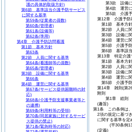
第3款
設備
護の具体的取扱方針)
第4款
運営
第6節
基準該当介護予防サービス
第5款
介護
に関する基準
第12章
介護予防
第59条
(従業者の員数)
第1節
基本方
第60条
(管理者)
第2節
人員に
第61条
(設備等)
第3節
設備に
第62条
(準用)
第4節
運営に
第4章
介護予防訪問看護
第5節
介護予
第1節
基本方針
第6節
基準該
第63条
第13章
特定介護
第2節
人員に関する基準
第1節
基本方
第64条
(看護師等の員数)
第2節
人員に
第65条
(管理者)
第3節
設備に
第3節
設備に関する基準
第4節
運営に
第66条
第5節
介護予
第4節
運営に関する基準
第14章
雑則
(第2
第67条
(サービス提供困難時の対
附則
応)
第1章
総則
第68条
(介護予防支援事業者等と
(趣旨)
の連携)
第1条
この条例は
第69条
(利用料等の受領)
2項の規定に基づ
第70条
(同居家族に対するサービ
に関する基準を定
ス提供の禁止)
(平30条例
第71条
(緊急時等の対応)
(定義)
第72条
(運営規程)