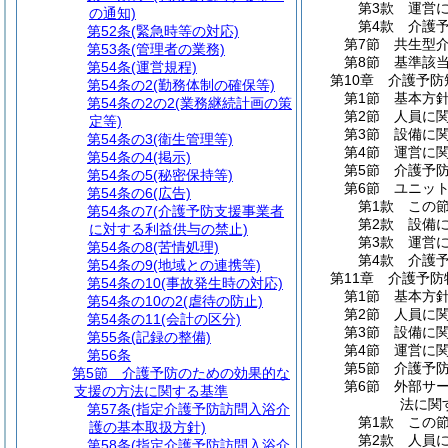
第3款
運営
の通知)
第4款
介護
第52条
(緊急時等の対応)
第7節
共生型
第53条
(管理者の業務)
第8節
基準該
第54条
(運営規程)
第10章
介護予防
第54条の2
(勤務体制の確保等)
第1節
基本方
第54条の2の2
(業務継続計画の策
第2節
人員に
定等)
第3節
設備に
第54条の3
(衛生管理等)
第4節
運営に
第54条の4
(掲示)
第5節
介護予
第54条の5
(秘密保持等)
第6節
ユニッ
第54条の6
(広告)
第1款
この
第54条の7
(介護予防支援事業者
第2款
設備
に対する利益供与の禁止)
第3款
運営
第54条の8
(苦情処理)
第4款
介護
第54条の9
(地域との連携等)
第11章
介護予防
第54条の10
(事故発生時の対応)
第1節
基本方
第54条の10の2
(虐待の防止)
第2節
人員に
第54条の11
(会計の区分)
第3節
設備に
第55条
(記録の整備)
第4節
運営に
第56条
第5節
介護予
第5節
介護予防のための効果的な
第6節
外部サ
支援の方法に関する基準
法に関
第57条
(指定介護予防訪問入浴介
第1款
この
護の基本取扱方針)
第2款
人員
第58条
(指定介護予防訪問入浴介