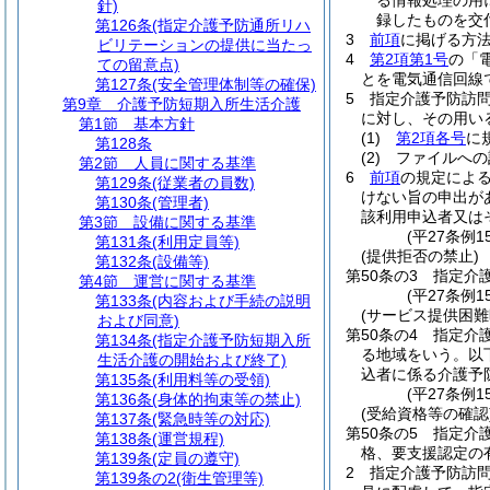
る情報処理の用
針)
録したものを交
第126条
(指定介護予防通所リハ
3
前項
に掲げる方
ビリテーションの提供に当たっ
4
第2項第1号
の「
ての留意点)
とを電気通信回線
第127条
(安全管理体制等の確保)
5
指定介護予防訪
第9章
介護予防短期入所生活介護
に対し、その用い
第1節
基本方針
(1)
第2項各号
に
第128条
(2)
ファイルへの
第2節
人員に関する基準
6
前項
の規定によ
第129条
(従業者の員数)
けない旨の申出が
第130条
(管理者)
該利用申込者又は
第3節
設備に関する基準
(平27条例
第131条
(利用定員等)
(提供拒否の禁止)
第132条
(設備等)
第50条の3
指定介
第4節
運営に関する基準
(平27条例1
第133条
(内容および手続の説明
(サービス提供困難
および同意)
第50条の4
指定介
第134条
(指定介護予防短期入所
る地域をいう。以
生活介護の開始および終了)
込者に係る介護予
第135条
(利用料等の受領)
(平27条例1
第136条
(身体的拘束等の禁止)
(受給資格等の確認
第137条
(緊急時等の対応)
第50条の5
指定介
第138条
(運営規程)
格、要支援認定の
第139条
(定員の遵守)
2
指定介護予防訪
第139条の2
(衛生管理等)