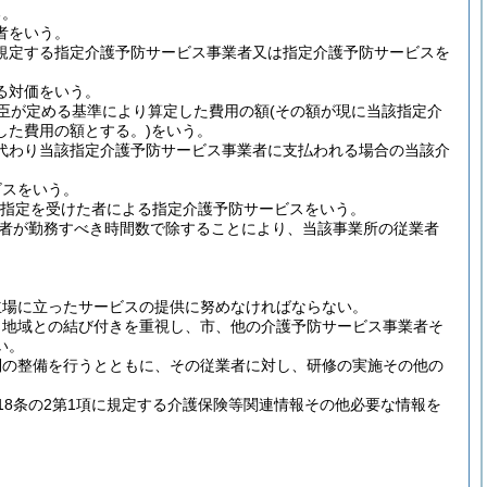
る。
者をいう。
に規定する指定介護予防サービス事業者又は指定介護予防サービスを
る対価をいう。
大臣が定める基準により算定した費用の額
(その額が現に当該指定介
した費用の額とする。)
をいう。
に代わり当該指定介護予防サービス事業者に支払われる場合の当該介
ビスをいう。
文の指定を受けた者による指定介護予防サービスをいう。
者が勤務すべき時間数で除することにより、当該事業所の従業者
立場に立ったサービスの提供に努めなければならない。
、地域との結び付きを重視し、市、他の介護予防サービス事業者そ
い。
制の整備を行うとともに、その従業者に対し、研修の実施その他の
8条の2第1項に規定する介護保険等関連情報その他必要な情報を