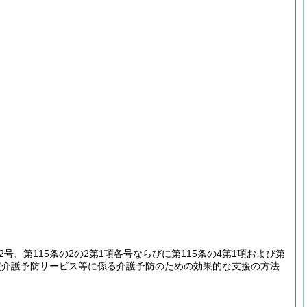
2号、第115条の2の2第1項各号ならびに第115条の4第1項および第
定介護予防サービス等に係る介護予防のための効果的な支援の方法