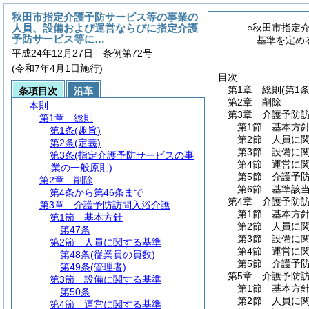
秋田市指定介護予防サービス等の事業の
人員、設備および運営ならびに指定介護
○秋田市指定
予防サービス等に…
基準を定め
平成24年12月27日 条例第72号
(令和7年4月1日施行)
目次
第1章
総則
(第1
条項目次
沿革
第2章
削除
本則
第3章
介護予防
第1章
総則
第1節
基本方
第1条
(趣旨)
第2節
人員に
第2条
(定義)
第3節
設備に
第3条
(指定介護予防サービスの事
第4節
運営に
業の一般原則)
第5節
介護予
第2章
削除
第6節
基準該
第4条から第46条まで
第4章
介護予防
第3章
介護予防訪問入浴介護
第1節
基本方
第1節
基本方針
第2節
人員に
第47条
第3節
設備に
第2節
人員に関する基準
第4節
運営に
第48条
(従業員の員数)
第5節
介護予
第49条
(管理者)
第5章
介護予防
第3節
設備に関する基準
第1節
基本方
第50条
第2節
人員に
第4節
運営に関する基準