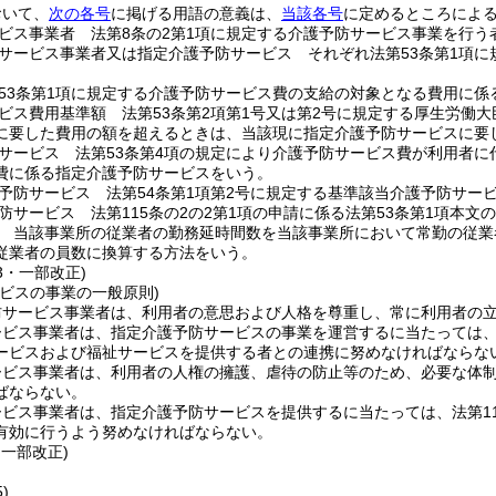
おいて、
次の各号
に掲げる用語の意義は、
当該各号
に定めるところによ
ビス事業者 法第8条の2第1項に規定する介護予防サービス事業を行う
サービス事業者又は指定介護予防サービス それぞれ法第53条第1項
53条第1項に規定する介護予防サービス費の支給の対象となる費用に係
ビス費用基準額 法第53条第2項第1号又は第2号に規定する厚生労働
に要した費用の額を超えるときは、当該現に指定介護予防サービスに要
サービス 法第53条第4項の規定により介護予防サービス費が利用者
費に係る指定介護予防サービスをいう。
予防サービス 法第54条第1項第2号に規定する基準該当介護予防サー
防サービス 法第115条の2の2第1項の申請に係る法第53条第1項本
 当該事業所の従業者の勤務延時間数を当該事業所において常勤の従業
従業者の員数に換算する方法をいう。
13・一部改正)
ビスの事業の一般原則)
防サービス事業者は、利用者の意思および人格を尊重し、常に利用者の
ービス事業者は、指定介護予防サービスの事業を運営するに当たっては
ービスおよび福祉サービスを提供する者との連携に努めなければならな
ービス事業者は、利用者の人権の擁護、虐待の防止等のため、必要な体
ばならない。
ビス事業者は、指定介護予防サービスを提供するに当たっては、法第11
有効に行うよう努めなければならない。
・一部改正)
)