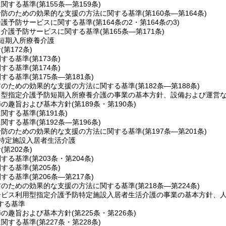
に関する基準
(第155条―第159条)
予防のための効果的な支援の方法に関する基準
(第160条―第164条)
介護予防サービスに関する基準
(第164条の2・第164条の3)
当介護予防サービスに関する基準
(第165条―第171条)
短期入所療養介護
針
(第172条)
関する基準
(第173条)
関する基準
(第174条)
関する基準
(第175条―第181条)
防のための効果的な支援の方法に関する基準
(第182条―第188条)
ト型指定介護予防短期入所療養介護の事業の基本方針、設備および運営
節の趣旨および基本方針
(第189条・第190条)
に関する基準
(第191条)
に関する基準
(第192条―第196条)
予防のための効果的な支援の方法に関する基準
(第197条―第201条)
特定施設入居者生活介護
針
(第202条)
関する基準
(第203条・第204条)
関する基準
(第205条)
関する基準
(第206条―第217条)
防のための効果的な支援の方法に関する基準
(第218条―第224条)
ービス利用型指定介護予防特定施設入居者生活介護の事業の基本方針、
する基準
節の趣旨および基本方針
(第225条・第226条)
に関する基準
(第227条・第228条)