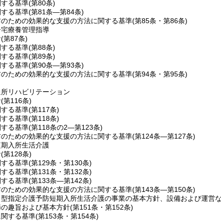
関する基準
(第80条)
関する基準
(第81条―第84条)
防のための効果的な支援の方法に関する基準
(第85条・第86条)
居宅療養管理指導
針
(第87条)
関する基準
(第88条)
関する基準
(第89条)
関する基準
(第90条―第93条)
防のための効果的な支援の方法に関する基準
(第94条・第95条)
通所リハビリテーション
針
(第116条)
関する基準
(第117条)
関する基準
(第118条)
関する基準
(第118条の2―第123条)
防のための効果的な支援の方法に関する基準
(第124条―第127条)
短期入所生活介護
針
(第128条)
関する基準
(第129条・第130条)
関する基準
(第131条・第132条)
関する基準
(第133条―第142条)
防のための効果的な支援の方法に関する基準
(第143条―第150条)
ト型指定介護予防短期入所生活介護の事業の基本方針、設備および運営
節の趣旨および基本方針
(第151条・第152条)
に関する基準
(第153条・第154条)