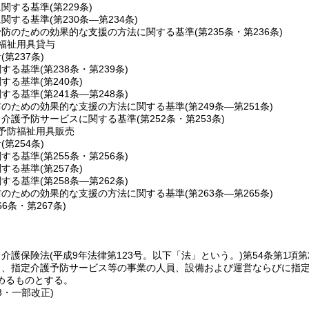
に関する基準
(第229条)
に関する基準
(第230条―第234条)
予防のための効果的な支援の方法に関する基準
(第235条・第236条)
福祉用具貸与
針
(第237条)
関する基準
(第238条・第239条)
関する基準
(第240条)
関する基準
(第241条―第248条)
防のための効果的な支援の方法に関する基準
(第249条―第251条)
当介護予防サービスに関する基準
(第252条・第253条)
予防福祉用具販売
針
(第254条)
関する基準
(第255条・第256条)
関する基準
(第257条)
関する基準
(第258条―第262条)
防のための効果的な支援の方法に関する基準
(第263条―第265条)
66条・第267条)
、介護保険法
(平成9年法律第123号。以下「法」という。)
第54条第1項第
き、指定介護予防サービス等の事業の人員、設備および運営ならびに指
めるものとする。
13・一部改正)