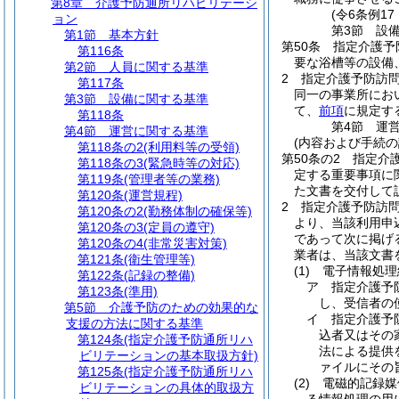
第8章
介護予防通所リハビリテーシ
(令6条例1
ョン
第3節
設
第1節
基本方針
第50条
指定介護予
第116条
要な浴槽等の設備
第2節
人員に関する基準
2
指定介護予防訪
第117条
同一の事業所にお
第3節
設備に関する基準
て、
前項
に規定す
第118条
第4節
運
第4節
運営に関する基準
(内容および手続の
第118条の2
(利用料等の受領)
第50条の2
指定介
第118条の3
(緊急時等の対応)
定する重要事項に
第119条
(管理者等の業務)
た文書を交付して
第120条
(運営規程)
2
指定介護予防訪
第120条の2
(勤務体制の確保等)
より、当該利用申
第120条の3
(定員の遵守)
であって次に掲げ
第120条の4
(非常災害対策)
業者は、当該文書
第121条
(衛生管理等)
(1)
電子情報処理
第122条
(記録の整備)
ア
指定介護予
第123条
(準用)
し、受信者の
第5節
介護予防のための効果的な
イ
指定介護予
支援の方法に関する基準
込者又はその
第124条
(指定介護予防通所リハ
法による提供
ビリテーションの基本取扱方針)
ァイルにその
第125条
(指定介護予防通所リハ
(2)
電磁的記録媒
ビリテーションの具体的取扱方