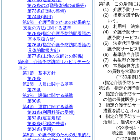
第2条
この条例に
第72条の2
(勤務体制の確保等)
(1)
介護予防サー
第73条
(記録の整備)
(2)
指定介護予防
第74条
(準用)
いう。
第5節
介護予防のための効果的な
(3)
利用料 法第
支援の方法に関する基準
(4)
介護予防サー
第75条
(指定介護予防訪問看護の
護予防サービス
基本取扱方針)
(5)
法定代理受領
第76条
(指定介護予防訪問看護の
護予防サービス
具体的取扱方針)
(6)
基準該当介護
第77条
(主治の医師との関係)
(7)
共生型介護予
第5章
介護予防訪問リハビリテーシ
(8)
常勤換算方法
ョン
の員数を常勤の
第1節
基本方針
(平30条例
第78条
(指定介護予防サー
第2節
人員に関する基準
第3条
指定介護予
第79条
2
指定介護予防サ
第3節
設備に関する基準
の他の保健医療サ
第80条
3
指定介護予防サ
第4節
運営に関する基準
措置を講じなけれ
第81条
(利用料等の受領)
4
指定介護予防サー
第82条
(運営規程)
活用し、適切かつ
第83条
(記録の整備)
(令3条例4
第84条
(準用)
第2章
削除
第5節
介護予防のための効果的な
(平27条例15