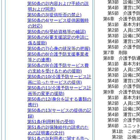
第3節
設備に
第50条の2
(内容および手続の説
第4節
運営に
明および同意)
第5節
介護予
第50条の3
(提供拒否の禁止)
第6章
介護予防
第50条の4
(サービス提供困難時
第1節
基本方
の対応)
第2節
人員に
第50条の5
(受給資格等の確認)
第3節
設備に
第50条の6
(要支援認定の申請に
第4節
運営に
係る援助)
第5節
介護予
第50条の7
(心身の状況等の把握)
第7章
削除
第50条の8
(介護予防支援事業者
第8章
介護予防
等との連携)
第1節
基本方
第50条の9
(介護予防サービス費
第2節
人員に
の支給を受けるための援助)
第3節
設備に
第50条の10
(介護予防サービス計
第4節
運営に
画に沿ったサービスの提供)
第5節
介護予
第50条の11
(介護予防サービス計
第9章
介護予防
画等の変更の援助)
第1節
基本方
第50条の12
(身分を証する書類の
第2節
人員に
携行)
第3節
設備に
第50条の13
(サービスの提供の記
第4節
運営に
録)
第5節
介護予
第51条
(利用料等の受領)
第6節
ユニッ
第51条の2
(保険給付の請求のた
第1款
この
めの証明書の交付)
第2款
設備
第51条の3
(利用者に関する市へ