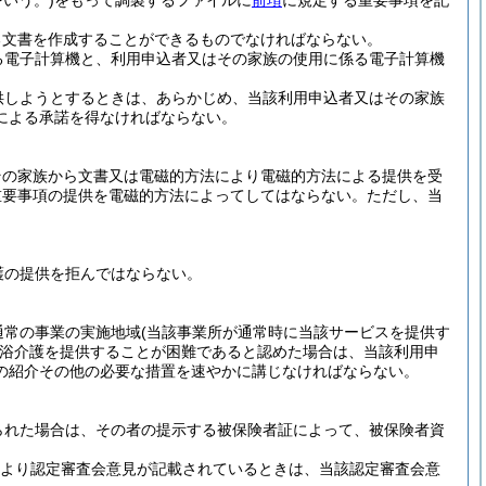
いう。)
をもって調製するファイルに
前項
に規定する重要事項を記
る文書を作成することができるものでなければならない。
る電子計算機と、利用申込者又はその家族の使用に係る電子計算機
供しようとするときは、あらかじめ、当該利用申込者又はその家族
による承諾を得なければならない。
その家族から文書又は電磁的方法により電磁的方法による提供を受
重要事項の提供を電磁的方法によってしてはならない。
ただし、当
護の提供を拒んではならない。
通常の事業の実施地域
(当該事業所が通常時に当該サービスを提供す
浴介護を提供することが困難であると認めた場合は、当該利用申
の紹介その他の必要な措置を速やかに講じなければならない。
られた場合は、その者の提示する被保険者証によって、被保険者資
定により認定審査会意見が記載されているときは、当該認定審査会意