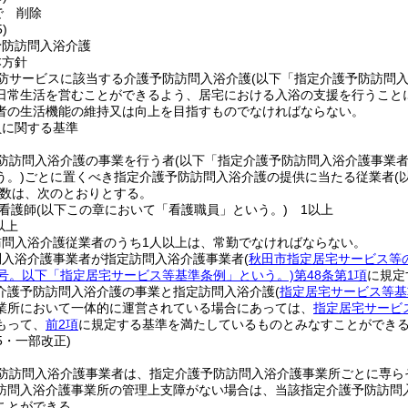
で
削除
)
予防訪問入浴介護
本方針
防サービスに該当する介護予防訪問入浴介護
(以下「指定介護予防訪問入
日常生活を営むことができるよう、居宅における入浴の支援を行うこと
者の生活機能の維持又は向上を目指すものでなければならない。
員に関する基準
防訪問入浴介護の事業を行う者
(以下「指定介護予防訪問入浴介護事業者
う。)
ごとに置くべき指定介護予防訪問入浴介護の提供に当たる従業者
(
数は、次のとおりとする。
看護師
(以下この章において「看護職員」という。)
1以上
以上
訪問入浴介護従業者のうち1人以上は、常勤でなければならない。
問入浴介護事業者が指定訪問入浴介護事業者
(
秋田市指定居宅サービス等
1号。以下「指定居宅サービス等基準条例」という。)
第48条第1項
に規定
介護予防訪問入浴介護の事業と指定訪問入浴介護
(
指定居宅サービス等基
業所において一体的に運営されている場合にあっては、
指定居宅サービ
もって、
前2項
に規定する基準を満たしているものとみなすことができ
15・一部改正)
防訪問入浴介護事業者は、指定介護予防訪問入浴介護事業所ごとに専ら
訪問入浴介護事業所の管理上支障がない場合は、当該指定介護予防訪問
ことができる。