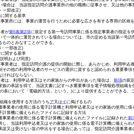
い場合は、当該指定訪問介護事業所の他の職務に従事させ、又は他の事
6・一部改正)
備に関する基準
護事業所には、事業の運営を行うために必要な広さを有する専用の区画
業者が
第5条第2項
に規定する第一号訪問事業に係る指定事業者の指定を
いて一体的に運営されている場合については、市の定める当該第一号訪
るものとみなすことができる。
14・一部改正)
営に関する基準
説明および同意)
護事業者は、指定訪問介護の提供の開始に際し、あらかじめ、利用申込
制その他の利用申込者のサービスの選択に資すると認められる重要事項
なければならない。
業者は、利用申込者又はその家族からの申出があった場合は、
前項
の規
家族の承諾を得て、当該文書に記すべき重要事項を電子情報処理組織を
この条において「電磁的方法」という。)
により提供することができる。
組織を使用する方法のうち
ア
又は
イ
に掲げるもの
護事業者の使用に係る電子計算機と利用申込者又はその家族の使用に係
子計算機に備えられたファイルに記録する方法
護事業者の使用に係る電子計算機に備えられたファイルに記録された
前
供し、当該利用申込者又はその家族の使用に係る電子計算機に備えられ
承諾又は受けない旨の申出をする場合にあっては、指定訪問介護事業者