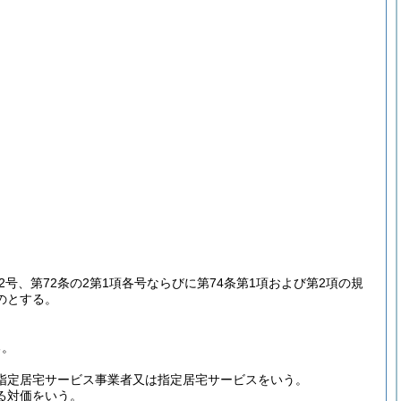
第2号、第72条の2第1項各号ならびに第74条第1項および第2項の規
のとする。
る。
る指定居宅サービス事業者又は指定居宅サービスをいう。
る対価をいう。