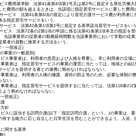
ビス費用基準額 法第41条第4項第1号又は第2号に規定する厚生労働
した費用の額を超えるときは、当該現に指定居宅サービスに要した費用
サービス 法第41条第6項の規定により居宅介護サービス費が利用者
係る指定居宅サービスをいう。
サービス 法第42条第1項第2号に規定する基準該当居宅サービスをい
ービス 法第72条の2第1項の申請に係る法第41条第1項本文の指定を
 当該事業所の従業者の勤務延時間数を当該事業所において常勤の従業
従業者の員数に換算する方法をいう。
12・一部改正)
の事業の一般原則)
ービス事業者は、利用者の意思および人格を尊重し、常に利用者の立場
ス事業者は、指定居宅サービスの事業の運営に当たっては、地域との結
サービスを提供する者との連携に努めなければならない。
ス事業者は、利用者の人権の擁護、虐待の防止等のため、必要な体制の
らない。
事業者は、指定居宅サービスを提供するに当たっては、法第118条の2
うよう努めなければならない。
・一部改正)
介護
本方針
ービスに該当する訪問介護
(以下「指定訪問介護」という。)
の事業は、要
の有する能力に応じ自立した日常生活を営むことができるよう、入浴、
員に関する基準
数)