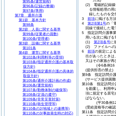
方法)
第95条
(運営規程)
(2)
電磁的記録媒
第96条
(記録の整備)
る情報処理の用
第97条
(準用)
録したものを交
第7章
通所介護
3
前項
に掲げる方
第1節
基本方針
4
第2項第1号
の「
第98条
回線で接続した電
第2節
人員に関する基準
5
指定訪問介護事
第99条
(従業者の員数)
用いる次に掲げる
第100条
(管理者)
(1)
第2項各号
に
第3節
設備に関する基準
(2)
ファイルへの
第101条
6
前項
の規定によ
第4節
運営に関する基準
出があったときは
第102条
(利用料等の受領)
又はその家族が再
第103条
(指定通所介護の基本取
(令6条例1
扱方針)
(提供拒否の禁止)
第104条
(指定通所介護の具体的
第9条
指定訪問介
取扱方針)
(サービス提供困難
第105条
(通所介護計画の作成)
第10条
指定訪問介
第106条
(運営規程)
を勘案し、利用申
第107条
(勤務体制の確保等)
項に規定する居宅
第108条
(定員の遵守)
ばならない。
第109条
(非常災害対策)
(平30条例
第110条
(衛生管理等)
(受給資格等の確認
第110条の2
(地域との連携等)
第11条
指定訪問介
第110条の3
(事故発生時の対応)