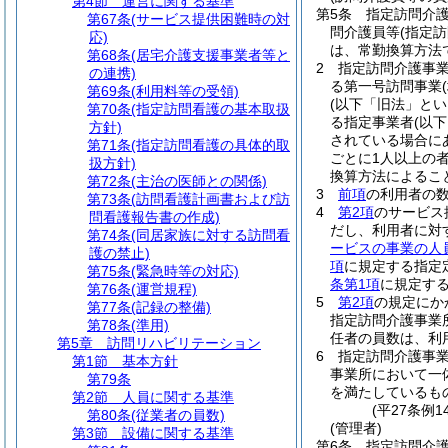
第4節
運営に関する基準
第5条
指定訪問介
第67条
(サービス提供困難時の対
問介護員等
(指定
応)
は、常勤換算方法で
第68条
(居宅介護支援事業者等と
2
指定訪問介護事
の連携)
る第一号訪問事業
第69条
(利用料等の受領)
(以下「旧法」とい
第70条
(指定訪問看護の基本取扱
る指定事業者
(以
方針)
されている場合に
第71条
(指定訪問看護の具体的取
ごとに1人以上の
扱方針)
換算方法によるこ
第72条
(主治の医師との関係)
3
前項
の利用者の
第73条
(訪問看護計画書および訪
4
第2項
のサービス
問看護報告書の作成)
だし、利用者に対
第74条
(同居家族に対する訪問看
ービスの事業の人
護の禁止)
項
に規定する指定
第75条
(緊急時等の対応)
条第1項
に規定す
第76条
(運営規程)
5
第2項
の規定にか
第77条
(記録の整備)
指定訪問介護事業
第78条
(準用)
任者の員数は、利
第5章
訪問リハビリテーション
6
指定訪問介護事
第1節
基本方針
事業所において一
第79条
を満たしているも
第2節
人員に関する基準
(平27条例
第80条
(従業者の員数)
(管理者)
第3節
設備に関する基準
第6条
指定訪問介