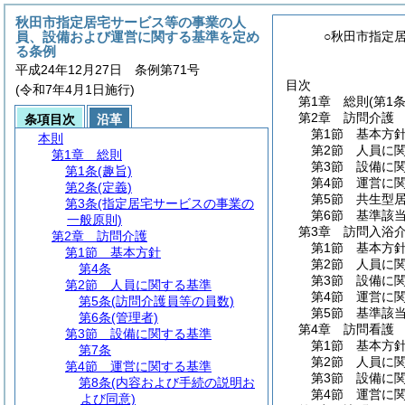
秋田市指定居宅サービス等の事業の人
員、設備および運営に関する基準を定め
○秋田市指定
る条例
平成24年12月27日 条例第71号
目次
(令和7年4月1日施行)
第1章
総則
(第1
第2章
訪問介護
条項目次
沿革
第1節
基本方
本則
第2節
人員に
第1章
総則
第3節
設備に
第1条
(趣旨)
第4節
運営に
第2条
(定義)
第5節
共生型
第3条
(指定居宅サービスの事業の
第6節
基準該
一般原則)
第3章
訪問入浴
第2章
訪問介護
第1節
基本方
第1節
基本方針
第2節
人員に
第4条
第3節
設備に
第2節
人員に関する基準
第4節
運営に
第5条
(訪問介護員等の員数)
第5節
基準該
第6条
(管理者)
第4章
訪問看護
第3節
設備に関する基準
第1節
基本方
第7条
第2節
人員に
第4節
運営に関する基準
第3節
設備に
第8条
(内容および手続の説明お
第4節
運営に
よび同意)