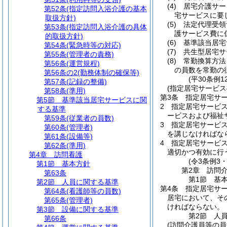
(4)
居宅介護サー
第52条
(指定訪問入浴介護の基本
宅サービスに要
取扱方針)
(5)
法定代理受領
第53条
(指定訪問入浴介護の具体
護サービス費に
的取扱方針)
(6)
基準該当居宅
第54条
(緊急時等の対応)
(7)
共生型居宅サ
第55条
(管理者の責務)
(8)
常勤換算方法
第56条
(運営規程)
の員数を常勤の
第56条の2
(勤務体制の確保等)
(平30条例
第57条
(記録の整備)
(指定居宅サービス
第58条
(準用)
第3条
指定居宅サ
第5節
基準該当居宅サービスに関
2
指定居宅サービ
する基準
ービスおよび福祉
第59条
(従業者の員数)
3
指定居宅サービ
第60条
(管理者)
を講じなければな
第61条
(設備等)
4
指定居宅サービス
第62条
(準用)
適切かつ有効に行
第4章
訪問看護
(令3条例3
第1節
基本方針
第2章
訪問
第63条
第1節
基
第2節
人員に関する基準
第4条
指定居宅サ
第64条
(看護師等の員数)
居宅において、そ
第65条
(管理者)
ければならない。
第3節
設備に関する基準
第2節
人
第66条
(訪問介護員等の員