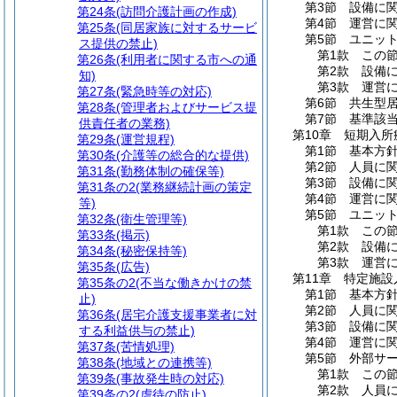
第3節
設備に
第24条
(訪問介護計画の作成)
第4節
運営に
第25条
(同居家族に対するサービ
第5節
ユニッ
ス提供の禁止)
第1款
この
第26条
(利用者に関する市への通
第2款
設備
知)
第3款
運営
第27条
(緊急時等の対応)
第6節
共生型
第28条
(管理者およびサービス提
第7節
基準該
供責任者の業務)
第10章
短期入所
第29条
(運営規程)
第1節
基本方
第30条
(介護等の総合的な提供)
第2節
人員に
第31条
(勤務体制の確保等)
第3節
設備に
第31条の2
(業務継続計画の策定
第4節
運営に
等)
第5節
ユニッ
第32条
(衛生管理等)
第1款
この
第33条
(掲示)
第2款
設備
第34条
(秘密保持等)
第3款
運営
第35条
(広告)
第11章
特定施設
第35条の2
(不当な働きかけの禁
第1節
基本方
止)
第2節
人員に
第36条
(居宅介護支援事業者に対
第3節
設備に
する利益供与の禁止)
第4節
運営に
第37条
(苦情処理)
第5節
外部サ
第38条
(地域との連携等)
第1款
この
第39条
(事故発生時の対応)
第2款
人員
第39条の2
(虐待の防止)