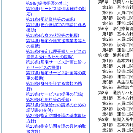
第5章
訪問リハ
第9条
(提供拒否の禁止)
第1節
基本方
第10条
(サービス提供困難時の対
第2節
人員に
応)
第3節
設備に
第11条
(受給資格等の確認)
第4節
運営に
第12条
(要介護認定の申請に係る
第6章
居宅療養
援助)
第1節
基本方
第13条
(心身の状況等の把握)
第2節
人員に
第14条
(居宅介護支援事業者等と
第3節
設備に
の連携)
第4節
運営に
第15条
(法定代理受領サービスの
第7章
通所介護
提供を受けるための援助)
第1節
基本方
第16条
(居宅サービス計画に沿っ
第2節
人員に
たサービスの提供)
第3節
設備に
第17条
(居宅サービス計画等の変
第4節
運営に
更の援助)
第5節
共生型
第18条
(身分を証する書類の携
第6節
基準該
行)
第8章
通所リハ
第19条
(サービスの提供の記録)
第1節
基本方
第20条
(利用料等の受領)
第2節
人員に
第21条
(保険給付の請求のための
第3節
設備に
証明書の交付)
第4節
運営に
第22条
(指定訪問介護の基本取扱
第9章
短期入所
方針)
第1節
基本方
第23条
(指定訪問介護の具体的取
第2節
人員に
扱方針)