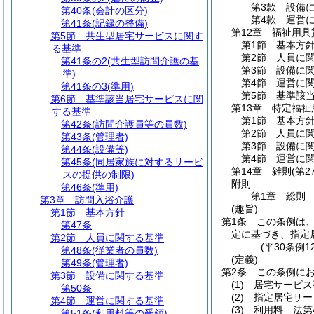
第3款
設備
第40条
(会計の区分)
第4款
運営
第41条
(記録の整備)
第12章
福祉用具
第5節
共生型居宅サービスに関す
第1節
基本方
る基準
第2節
人員に
第41条の2
(共生型訪問介護の基
第3節
設備に
準)
第4節
運営に
第41条の3
(準用)
第5節
基準該
第6節
基準該当居宅サービスに関
第13章
特定福祉
する基準
第1節
基本方
第42条
(訪問介護員等の員数)
第2節
人員に
第43条
(管理者)
第3節
設備に
第44条
(設備等)
第4節
運営に
第45条
(同居家族に対するサービ
第14章
雑則
(第2
スの提供の制限)
附則
第46条
(準用)
第1章
総則
第3章
訪問入浴介護
(趣旨)
第1節
基本方針
第1条
この条例は
第47条
定に基づき、指定
第2節
人員に関する基準
(平30条例
第48条
(従業者の員数)
(定義)
第49条
(管理者)
第2条
この条例に
第3節
設備に関する基準
(1)
居宅サービス
第50条
(2)
指定居宅サー
第4節
運営に関する基準
(3)
利用料 法第
第51条
(利用料等の受領)