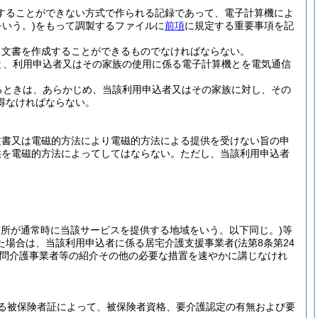
することができない方式で作られる記録であって、電子計算機によ
いう。)
をもって調製するファイルに
前項
に規定する重要事項を記
る文書を作成することができるものでなければならない。
と、利用申込者又はその家族の使用に係る電子計算機とを電気通信
るときは、あらかじめ、当該利用申込者又はその家族に対し、その
得なければならない。
文書又は電磁的方法により電磁的方法による提供を受けない旨の申
供を電磁的方法によってしてはならない。
ただし、当該利用申込者
業所が通常時に当該サービスを提供する地域をいう。以下同じ。)
等
た場合は、当該利用申込者に係る居宅介護支援事業者
(法第8条第24
問介護事業者等の紹介その他の必要な措置を速やかに講じなけれ
る被保険者証によって、被保険者資格、要介護認定の有無および要