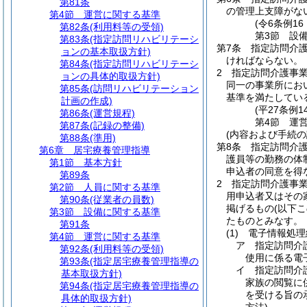
第81条
の管理上支障がな
第4節
運営に関する基準
(令6条例1
第82条
(利用料等の受領)
第3節
設
第83条
(指定訪問リハビリテーシ
第7条
指定訪問介
ョンの基本取扱方針)
ければならない。
第84条
(指定訪問リハビリテーシ
2
指定訪問介護事
ョンの具体的取扱方針)
同一の事業所にお
第85条
(訪問リハビリテーション
基準を満たしてい
計画の作成)
(平27条例
第86条
(運営規程)
第4節
運
第87条
(記録の整備)
(内容および手続の
第88条
(準用)
第8条
指定訪問介
第6章
居宅療養管理指導
護員等の勤務の体
第1節
基本方針
申込者の同意を得
第89条
2
指定訪問介護事
第2節
人員に関する基準
用申込者又はその
第90条
(従業者の員数)
掲げるもの
(以下
第3節
設備に関する基準
たものとみなす。
第91条
(1)
電子情報処理
第4節
運営に関する基準
ア
指定訪問介
第92条
(利用料等の受領)
使用に係る電
第93条
(指定居宅療養管理指導の
イ
指定訪問介
基本取扱方針)
家族の閲覧に
第94条
(指定居宅療養管理指導の
を受ける旨の
具体的取扱方針)