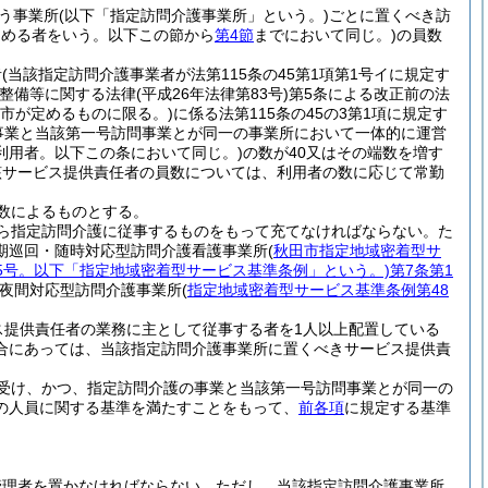
う事業所
(以下「指定訪問介護事業所」という。)
ごとに置くべき訪
定める者をいう。以下この節から
第4節
までにおいて同じ。)
の員数
者
(当該指定訪問介護事業者が法第115条の45第1項第1号イに規定す
の整備等に関する法律
(平成26年法律第83号)
第5条による改正前の法
市が定めるものに限る。)
に係る法第115条の45の3第1項に規定す
事業と当該第一号訪問事業とが同一の事業所において一体的に運営
利用者。以下この条において同じ。)
の数が40又はその端数を増す
該サービス提供責任者の員数については、利用者の数に応じて常勤
数によるものとする。
ら指定訪問介護に従事するものをもって充てなければならない。
た
期巡回・随時対応型訪問介護看護事業所
(
秋田市指定地域密着型サ
75号。以下「指定地域密着型サービス基準条例」という。)
第7条第1
夜間対応型訪問介護事業所
(
指定地域密着型サービス基準条例第48
ス提供責任者の業務に主として従事する者を1人以上配置している
合にあっては、当該指定訪問介護事業所に置くべきサービス提供責
受け、かつ、指定訪問介護の事業と当該第一号訪問事業とが同一の
の人員に関する基準を満たすことをもって、
前各項
に規定する基準
管理者を置かなければならない。
ただし、当該指定訪問介護事業所