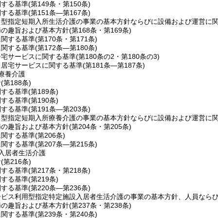
関する基準
(第149条・第150条)
関する基準
(第151条―第167条)
ト型指定短期入所生活介護の事業の基本方針ならびに設備および運営に
節の趣旨および基本方針
(第168条・第169条)
に関する基準
(第170条・第171条)
に関する基準
(第172条―第180条)
居宅サービスに関する基準
(第180条の2・第180条の3)
当居宅サービスに関する基準
(第181条―第187条)
療養介護
針
(第188条)
関する基準
(第189条)
関する基準
(第190条)
関する基準
(第191条―第203条)
ト型指定短期入所療養介護の事業の基本方針ならびに設備および運営に
節の趣旨および基本方針
(第204条・第205条)
に関する基準
(第206条)
に関する基準
(第207条―第215条)
入居者生活介護
針
(第216条)
関する基準
(第217条・第218条)
関する基準
(第219条)
関する基準
(第220条―第236条)
ービス利用型指定特定施設入居者生活介護の事業の基本方針、人員なら
節の趣旨および基本方針
(第237条・第238条)
に関する基準
(第239条・第240条)