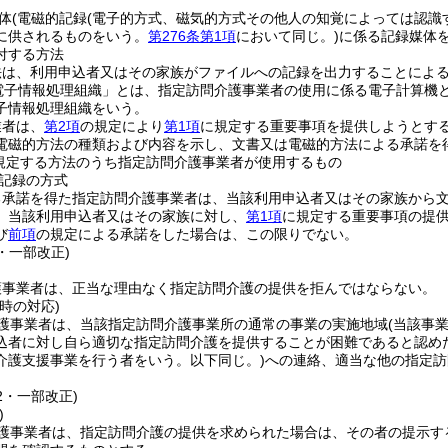
体
(電磁的記録
(電子的方式、磁気的方式その他人の知覚によっては認識
に供されるものをいう。
第276条第1項
において同じ。)
に係る記録媒体を
付する方法
法は、利用申込者又はその家族がファイルへの記録を出力することによ
電子情報処理組織」とは、指定訪問介護事業者の使用に係る電子計算機
子情報処理組織をいう。
業者は、
第2項
の規定により
第1項
に規定する重要事項を提供しようとす
電磁的方法の種類および内容を示し、文書又は電磁的方法による承諾を
規定する方法のうち指定訪問介護事業者が使用するもの
記録の方式
る承諾を得た指定訪問介護事業者は、当該利用申込者又はその家族から
、当該利用申込者又はその家族に対し、
第1項
に規定する重要事項の提
び
前項
の規定による承諾をした場合は、この限りでない。
6・一部改正)
護事業者は、正当な理由なく指定訪問介護の提供を拒んではならない。
時の対応)
護事業者は、当該指定訪問介護事業所の通常の事業の実施地域
(当該事
込者に対し自ら適切な指定訪問介護を提供することが困難であると認め
介護支援事業を行う者をいう。以下同じ。)
への連絡、適当な他の指定訪
12・一部改正)
)
護事業者は、指定訪問介護の提供を求められた場合は、その者の提示す