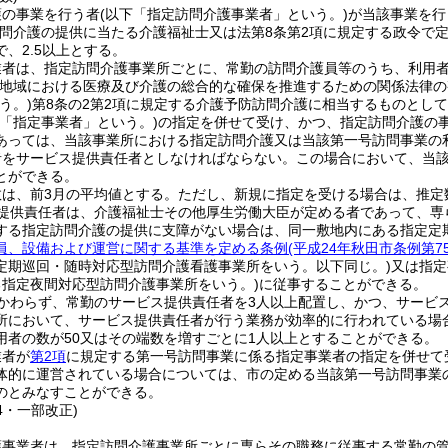
護の事業を行う者
(以下「指定訪問介護事業者」という。)
が当該事業を行
訪問介護の提供に当たる介護福祉士又は法第8条第2項に規定する政令で
、2.5以上とする。
業者は、指定訪問介護事業所ごとに、常勤の訪問介護員等のうち、利用
(地域における医療及び介護の総合的な確保を推進するための関係法律
う。)
第8条の2第2項に規定する介護予防訪問介護に相当するものとして
下「指定事業者」という。)
の指定を併せて受け、かつ、指定訪問介護の
あっては、当該事業所における指定訪問介護又は当該第一号訪問事業の
者をサービス提供責任者としなければならない。
この場合において、当
とができる。
数は、前3月の平均値とする。
ただし、新規に指定を受ける場合は、推定
提供責任者は、介護福祉士その他厚生労働大臣が定める者であって、専
する指定訪問介護の提供に支障がない場合は、同一敷地内にある指定定
員、設備および運営に関する基準を定める条例
(平成24年秋田市条例第
定期巡回・随時対応型訪問介護看護事業所をいう。以下同じ。)
又は指定
る指定夜間対応型訪問介護事業所をいう。)
に従事することができる。
かわらず、常勤のサービス提供責任者を3人以上配置し、かつ、サービ
所において、サービス提供責任者が行う業務が効率的に行われている場
用者の数が50又はその端数を増すごとに1人以上とすることができる。
業者が
第2項
に規定する第一号訪問事業に係る指定事業者の指定を併せて
体的に運営されている場合については、市の定める当該第一号訪問事業
のとみなすことができる。
14・一部改正)
護事業者は、指定訪問介護事業所ごとに専らその職務に従事する常勤の