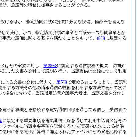
業所、施設等の職務に従事させることができる。
を設けるほか、指定訪問介護の提供に必要な設備、備品等を備えな
併せて受け、かつ、指定訪問介護の事業と当該第一号訪問事業とが
問事業の設備に関する基準を満たすことをもって、
前項
に規定する
者又はその家族に対し、
第29条
に規定する運営規程の概要、訪問介
を記した文書を交付して説明を行い、当該提供の開始について利用
定による文書の交付に代えて、
第5項
で定めるところにより、当該利
使用する方法その他の情報通信の技術を利用する方法であって次に
この場合において、当該指定訪問介護事業者は、当該文書を交付し
る電子計算機とを接続する電気通信回線を通じて送信し、受信者の
項
に規定する重要事項を電気通信回線を通じて利用申込者又はその
たファイルに当該重要事項を記録する方法
(電磁的方法による提供
の使用に係る電子計算機に備えられたファイルにその旨を記録する