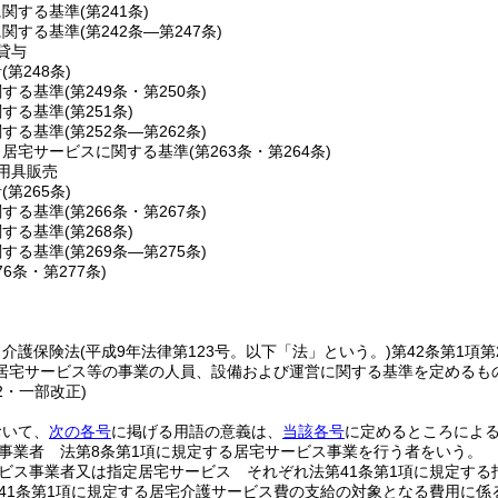
に関する基準
(第241条)
に関する基準
(第242条―第247条)
貸与
針
(第248条)
関する基準
(第249条・第250条)
関する基準
(第251条)
関する基準
(第252条―第262条)
当居宅サービスに関する基準
(第263条・第264条)
用具販売
針
(第265条)
関する基準
(第266条・第267条)
関する基準
(第268条)
関する基準
(第269条―第275条)
76条・第277条)
、介護保険法
(平成9年法律第123号。以下「法」という。)
第42条第1項
居宅サービス等の事業の人員、設備および運営に関する基準を定めるも
12・一部改正)
おいて、
次の各号
に掲げる用語の意義は、
当該各号
に定めるところによ
事業者 法第8条第1項に規定する居宅サービス事業を行う者をいう。
ビス事業者又は指定居宅サービス それぞれ法第41条第1項に規定す
41条第1項に規定する居宅介護サービス費の支給の対象となる費用に係