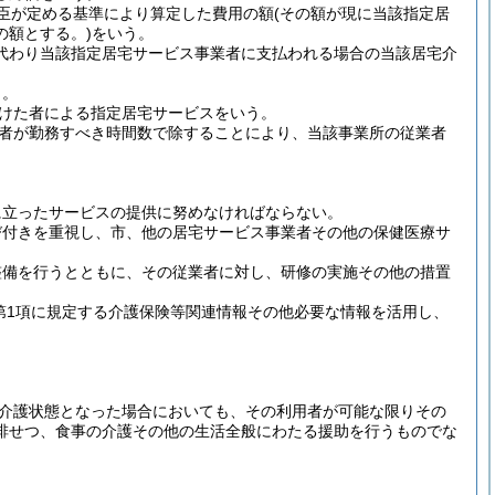
大臣が定める基準により算定した費用の額
(その額が現に当該指定居
の額とする。)
をいう。
に代わり当該指定居宅サービス事業者に支払われる場合の当該居宅介
う。
受けた者による指定居宅サービスをいう。
者が勤務すべき時間数で除することにより、当該事業所の従業者
に立ったサービスの提供に努めなければならない。
び付きを重視し、市、他の居宅サービス事業者その他の保健医療サ
整備を行うとともに、その従業者に対し、研修の実施その他の措置
第1項に規定する介護保険等関連情報その他必要な情報を活用し、
介護状態となった場合においても、その利用者が可能な限りその
排せつ、食事の介護その他の生活全般にわたる援助を行うものでな