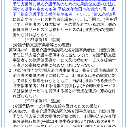
予防支援等に係る介護予防のための効果的な支援の方法に
関する基準を定める条例
(平成26年秋田市条例第75号。以
下「指定介護予防支援等基準条例」という。)
第31条第9号
に規定するサービス担当者会議をいう。以下同じ。)
等を通
じて、利用者の心身の状況、その置かれている環境、他の
保健医療サービス又は福祉サービスの利用状況等の把握に
努めなければならない。
(平27条例15・追加)
(介護予防支援事業者等との連携)
第50条の8
指定介護予防訪問入浴介護事業者は、指定介護
予防訪問入浴介護を提供するに当たっては、介護予防支援
事業者その他保健医療サービス又は福祉サービスを提供す
る者との密接な連携に努めなければならない。
2
指定介護予防訪問入浴介護事業者は、指定介護予防訪問入
浴介護の提供の終了に際しては、利用者又はその家族に対
して適切な指導を行うとともに、当該利用者に係る介護予
防支援事業者に対する情報の提供および保健医療サービス
又は福祉サービスを提供する者との密接な連携に努めなけ
ればならない。
(平27条例15・追加)
(介護予防サービス費の支給を受けるための援助)
第50条の9
指定介護予防訪問入浴介護事業者は、指定介護
予防訪問入浴介護の提供の開始に際し、利用申込者が介護
保険法施行規則
(平成11年厚生省令第36号)
第83条の9各号
のいずれにも該当しないときは、当該利用申込者又はその