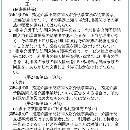
正)
(秘密保持等)
第54条の5
指定介護予防訪問入浴介護事業所の従業者は、
正当な理由がなく、その業務上知り得た利用者又はその家
族の秘密を漏らしてはならない。
2
指定介護予防訪問入浴介護事業者は、当該指定介護予防訪
問入浴介護事業所の従業者であった者が、正当な理由がな
く、その業務上知り得た利用者又はその家族の秘密を漏ら
すことがないよう、必要な措置を講じなければならない。
3
指定介護予防訪問入浴介護事業者は、サービス担当者会議
等において、利用者の個人情報を用いる場合は利用者の同
意を、利用者の家族の個人情報を用いる場合は当該家族の
同意を、あらかじめ文書により得ておかなければならな
い。
(平27条例15・追加)
(広告)
第54条の6
指定介護予防訪問入浴介護事業者は、指定介護
予防訪問入浴介護事業所について広告をする場合は、その
内容が虚偽又は誇大なものであってはならない。
(平27条例15・追加)
(介護予防支援事業者に対する利益供与の禁止)
第54条の7
指定介護予防訪問入浴介護事業者は、介護予防
支援事業者又はその従業者に対し、利用者に対して特定の
事業者によるサービスを利用させることの対償として、金
品その他の財産上の利益を供与してはならない。