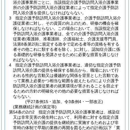
浴介護事業所ごとに、当該指定介護予防訪問入浴介護事業
所の介護予防訪問入浴介護従業者によって指定介護予防訪
問入浴介護を提供しなければならない。
3
指定介護予防訪問入浴介護事業者は、介護予防訪問入浴介
護従業者に対し、その資質の向上のため、研修の機会を確
保しなければならない。
この場合において、当該指定介護
予防訪問入浴介護事業者は、全ての介護予防訪問入浴介護
従業者
(看護師、准看護師、介護福祉士、介護支援専門員、
法第8条第2項に規定する政令で定める者等の資格を有する
者その他これに類する者を除く。)
に対し、認知症介護に係
る基礎的な研修を受講させるために必要な措置を講じなけ
ればならない。
4
指定介護予防訪問入浴介護事業者は、適切な指定介護予防
訪問入浴介護の提供を確保する観点から、職場において行
われる性的な言動又は優越的な関係を背景とした言動であ
って業務上必要かつ相当な範囲を超えたものにより介護予
防訪問入浴介護従業者の就業環境が害されることを防止す
るための方針の明確化その他の必要な措置を講じなければ
ならない。
(平27条例15・追加、令3条例4・一部改正)
(業務継続計画の策定等)
第54条の2の2
指定介護予防訪問入浴介護事業者は、感染症
又は非常災害の発生時において、利用者に対する指定介護
予防訪問入浴介護の提供を継続的に実施するためおよび非
常時の体制で早期の業務の再開を図るための計画
(以下「業