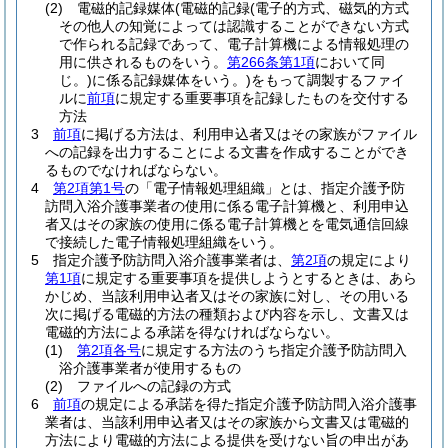
(2)
電磁的記録媒体
(電磁的記録
(電子的方式、磁気的方式
その他人の知覚によっては認識することができない方式
で作られる記録であって、電子計算機による情報処理の
用に供されるものをいう。
第266条第1項
において同
じ。)
に係る記録媒体をいう。)
をもって調製するファイ
ルに
前項
に規定する重要事項を記録したものを交付する
方法
3
前項
に掲げる方法は、利用申込者又はその家族がファイル
への記録を出力することによる文書を作成することができ
るものでなければならない。
4
第2項第1号
の「電子情報処理組織」とは、指定介護予防
訪問入浴介護事業者の使用に係る電子計算機と、利用申込
者又はその家族の使用に係る電子計算機とを電気通信回線
で接続した電子情報処理組織をいう。
5
指定介護予防訪問入浴介護事業者は、
第2項
の規定により
第1項
に規定する重要事項を提供しようとするときは、あら
かじめ、当該利用申込者又はその家族に対し、その用いる
次に掲げる電磁的方法の種類および内容を示し、文書又は
電磁的方法による承諾を得なければならない。
(1)
第2項各号
に規定する方法のうち指定介護予防訪問入
浴介護事業者が使用するもの
(2)
ファイルへの記録の方式
6
前項
の規定による承諾を得た指定介護予防訪問入浴介護事
業者は、当該利用申込者又はその家族から文書又は電磁的
方法により電磁的方法による提供を受けない旨の申出があ