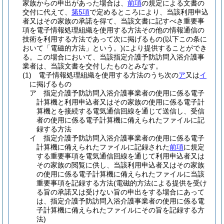
家族からの申出があった場合は、
前項
の規定による文書の
交付に代えて、
第5項
で定めるところにより、当該利用申込
者又はその家族の承諾を得て、当該文書に記すべき重要事
項を電子情報処理組織を使用する方法その他の情報通信の
技術を利用する方法であって次に掲げるもの
(以下この条に
おいて「電磁的方法」という。)
により提供することができ
る。
この場合において、当該指定介護予防訪問入浴介護事
業者は、当該文書を交付したものとみなす。
(1)
電子情報処理組織を使用する方法のうち次の
ア
又は
イ
に掲げるもの
ア
指定介護予防訪問入浴介護事業者の使用に係る電子
計算機と利用申込者又はその家族の使用に係る電子計
算機とを接続する電気通信回線を通じて送信し、受信
者の使用に係る電子計算機に備えられたファイルに記
録する方法
イ
指定介護予防訪問入浴介護事業者の使用に係る電子
計算機に備えられたファイルに記録された
前項
に規定
する重要事項を電気通信回線を通じて利用申込者又は
その家族の閲覧に供し、当該利用申込者又はその家族
の使用に係る電子計算機に備えられたファイルに当該
重要事項を記録する方法
(電磁的方法による提供を受け
る旨の承諾又は受けない旨の申出をする場合にあって
は、指定介護予防訪問入浴介護事業者の使用に係る電
子計算機に備えられたファイルにその旨を記録する方
法)