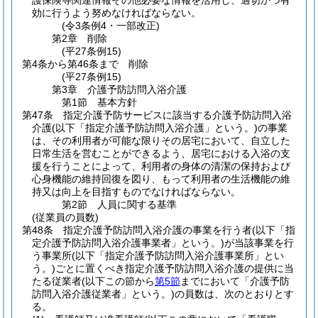
護保険等関連情報その他必要な情報を活用し、適切かつ有
効に行うよう努めなければならない。
(令3条例4・一部改正)
第2章
削除
(平27条例15)
第4条から第46条まで
削除
(平27条例15)
第3章
介護予防訪問入浴介護
第1節
基本方針
第47条
指定介護予防サービスに該当する介護予防訪問入浴
介護
(以下「指定介護予防訪問入浴介護」という。)
の事業
は、その利用者が可能な限りその居宅において、自立した
日常生活を営むことができるよう、居宅における入浴の支
援を行うことによって、利用者の身体の清潔の保持および
心身機能の維持回復を図り、もって利用者の生活機能の維
持又は向上を目指すものでなければならない。
第2節
人員に関する基準
(従業員の員数)
第48条
指定介護予防訪問入浴介護の事業を行う者
(以下「指
定介護予防訪問入浴介護事業者」という。)
が当該事業を行
う事業所
(以下「指定介護予防訪問入浴介護事業所」とい
う。)
ごとに置くべき指定介護予防訪問入浴介護の提供に当
たる従業者
(以下この節から
第5節
までにおいて「介護予防
訪問入浴介護従業者」という。)
の員数は、次のとおりとす
る。