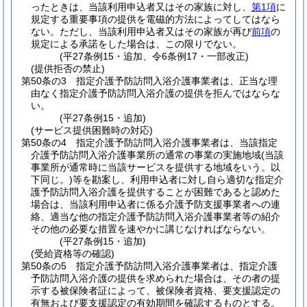
ったときは、当該利用申込者又はその家族に対し、
第1項
に
規定する重要事項の提供を電磁的方法によってしてはなら
ない。
ただし、当該利用申込者又はその家族が再び
前項
の
規定による承諾をした場合は、この限りでない。
(平27条例15・追加、令6条例17・一部改正)
(提供拒否の禁止)
第50条の3
指定介護予防訪問入浴介護事業者は、正当な理
由なく指定介護予防訪問入浴介護の提供を拒んではならな
い。
(平27条例15・追加)
(サービス提供困難時の対応)
第50条の4
指定介護予防訪問入浴介護事業者は、当該指定
介護予防訪問入浴介護事業所の通常の事業の実施地域
(当該
事業所が通常時に当該サービスを提供する地域をいう。以
下同じ。)
等を勘案し、利用申込者に対し自ら適切な指定介
護予防訪問入浴介護を提供することが困難であると認めた
場合は、当該利用申込者に係る介護予防支援事業者への連
絡、適当な他の指定介護予防訪問入浴介護事業者等の紹介
その他の必要な措置を速やかに講じなければならない。
(平27条例15・追加)
(受給資格等の確認)
第50条の5
指定介護予防訪問入浴介護事業者は、指定介護
予防訪問入浴介護の提供を求められた場合は、その者の提
示する被保険者証によって、被保険者資格、要支援認定の
有無および要支援認定の有効期間を確認するものとする。