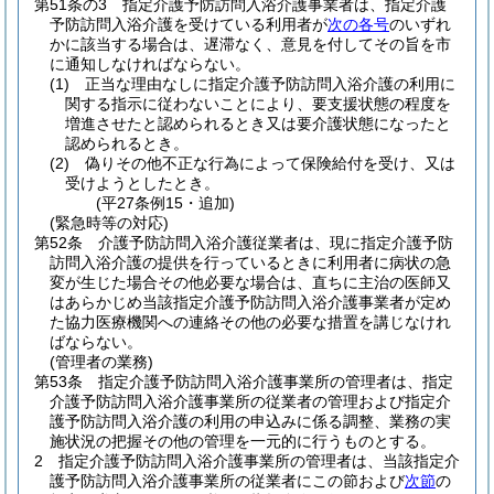
第51条の3
指定介護予防訪問入浴介護事業者は、指定介護
予防訪問入浴介護を受けている利用者が
次の各号
のいずれ
かに該当する場合は、遅滞なく、意見を付してその旨を市
に通知しなければならない。
(1)
正当な理由なしに指定介護予防訪問入浴介護の利用に
関する指示に従わないことにより、要支援状態の程度を
増進させたと認められるとき又は要介護状態になったと
認められるとき。
(2)
偽りその他不正な行為によって保険給付を受け、又は
受けようとしたとき。
(平27条例15・追加)
(緊急時等の対応)
第52条
介護予防訪問入浴介護従業者は、現に指定介護予防
訪問入浴介護の提供を行っているときに利用者に病状の急
変が生じた場合その他必要な場合は、直ちに主治の医師又
はあらかじめ当該指定介護予防訪問入浴介護事業者が定め
た協力医療機関への連絡その他の必要な措置を講じなけれ
ばならない。
(管理者の業務)
第53条
指定介護予防訪問入浴介護事業所の管理者は、指定
介護予防訪問入浴介護事業所の従業者の管理および指定介
護予防訪問入浴介護の利用の申込みに係る調整、業務の実
施状況の把握その他の管理を一元的に行うものとする。
2
指定介護予防訪問入浴介護事業所の管理者は、当該指定介
護予防訪問入浴介護事業所の従業者にこの節および
次節
の