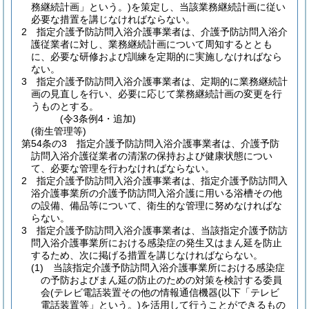
務継続計画」という。)
を策定し、当該業務継続計画に従い
必要な措置を講じなければならない。
2
指定介護予防訪問入浴介護事業者は、介護予防訪問入浴介
護従業者に対し、業務継続計画について周知するととも
に、必要な研修および訓練を定期的に実施しなければなら
ない。
3
指定介護予防訪問入浴介護事業者は、定期的に業務継続計
画の見直しを行い、必要に応じて業務継続計画の変更を行
うものとする。
(令3条例4・追加)
(衛生管理等)
第54条の3
指定介護予防訪問入浴介護事業者は、介護予防
訪問入浴介護従業者の清潔の保持および健康状態につい
て、必要な管理を行わなければならない。
2
指定介護予防訪問入浴介護事業者は、指定介護予防訪問入
浴介護事業所の介護予防訪問入浴介護に用いる浴槽その他
の設備、備品等について、衛生的な管理に努めなければな
らない。
3
指定介護予防訪問入浴介護事業者は、当該指定介護予防訪
問入浴介護事業所における感染症の発生又はまん延を防止
するため、次に掲げる措置を講じなければならない。
(1)
当該指定介護予防訪問入浴介護事業所における感染症
の予防およびまん延の防止のための対策を検討する委員
会
(テレビ電話装置その他の情報通信機器
(以下「テレビ
電話装置等」という。)
を活用して行うことができるもの