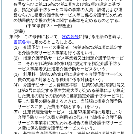
各号ならびに第115条の4第1項および第2項の規定に基づ
き、指定介護予防サービス等の事業の人員、設備および運
営ならびに指定介護予防サービス等に係る介護予防のため
の効果的な支援の方法に関する基準を定めるものとする。
(平30条例13・一部改正)
(定義)
第2条
この条例において、
次の各号
に掲げる用語の意義は、
当該各号
に定めるところによる。
(1)
介護予防サービス事業者 法第8条の2第1項に規定す
る介護予防サービス事業を行う者をいう。
(2)
指定介護予防サービス事業者又は指定介護予防サービ
ス それぞれ法第53条第1項に規定する指定介護予防サ
ービス事業者又は指定介護予防サービスをいう。
(3)
利用料 法第53条第1項に規定する介護予防サービス
費の支給の対象となる費用に係る対価をいう。
(4)
介護予防サービス費用基準額 法第53条第2項第1号又
は第2号に規定する厚生労働大臣が定める基準により算定
した費用の額
(その額が現に当該指定介護予防サービスに
要した費用の額を超えるときは、当該現に指定介護予防
サービスに要した費用の額とする。)
をいう。
(5)
法定代理受領サービス 法第53条第4項の規定により
介護予防サービス費が利用者に代わり当該指定介護予防
サービス事業者に支払われる場合の当該介護予防サービ
ス費に係る指定介護予防サービスをいう。
(6)
基準該当介護予防サービス 法第54条第1項第2号に規