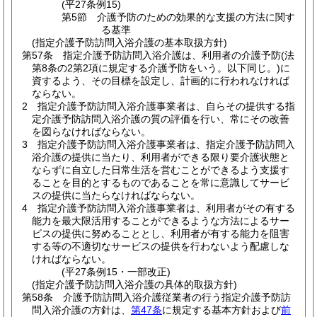
(平27条例15)
第5節
介護予防のための効果的な支援の方法に関す
る基準
(指定介護予防訪問入浴介護の基本取扱方針)
第57条
指定介護予防訪問入浴介護は、利用者の介護予防
(法
第8条の2第2項に規定する介護予防をいう。以下同じ。)
に
資するよう、その目標を設定し、計画的に行われなければ
ならない。
2
指定介護予防訪問入浴介護事業者は、自らその提供する指
定介護予防訪問入浴介護の質の評価を行い、常にその改善
を図らなければならない。
3
指定介護予防訪問入浴介護事業者は、指定介護予防訪問入
浴介護の提供に当たり、利用者ができる限り要介護状態と
ならずに自立した日常生活を営むことができるよう支援す
ることを目的とするものであることを常に意識してサービ
スの提供に当たらなければならない。
4
指定介護予防訪問入浴介護事業者は、利用者がその有する
能力を最大限活用することができるような方法によるサー
ビスの提供に努めることとし、利用者が有する能力を阻害
する等の不適切なサービスの提供を行わないよう配慮しな
ければならない。
(平27条例15・一部改正)
(指定介護予防訪問入浴介護の具体的取扱方針)
第58条
介護予防訪問入浴介護従業者の行う指定介護予防訪
問入浴介護の方針は、
第47条
に規定する基本方針および
前