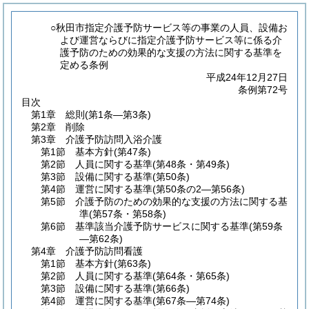
○秋田市指定介護予防サービス等の事業の人員、設備お
よび運営ならびに指定介護予防サービス等に係る介
護予防のための効果的な支援の方法に関する基準を
定める条例
平成24年12月27日
条例第72号
目次
第1章
総則
(第1条―第3条)
第2章
削除
第3章
介護予防訪問入浴介護
第1節
基本方針
(第47条)
第2節
人員に関する基準
(第48条・第49条)
第3節
設備に関する基準
(第50条)
第4節
運営に関する基準
(第50条の2―第56条)
第5節
介護予防のための効果的な支援の方法に関する基
準
(第57条・第58条)
第6節
基準該当介護予防サービスに関する基準
(第59条
―第62条)
第4章
介護予防訪問看護
第1節
基本方針
(第63条)
第2節
人員に関する基準
(第64条・第65条)
第3節
設備に関する基準
(第66条)
第4節
運営に関する基準
(第67条―第74条)