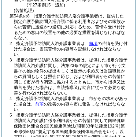
(平27条例15・追加)
(苦情処理)
第54条の8
指定介護予防訪問入浴介護事業者は、提供した
指定介護予防訪問入浴介護に係る利用者およびその家族か
らの苦情に迅速かつ適切に対応するため、苦情を受け付け
るための窓口の設置その他の必要な措置を講じなければな
らない。
2
指定介護予防訪問入浴介護事業者は、
前項
の苦情を受け付
けた場合は、当該苦情の内容等を記録しなければならな
い。
3
指定介護予防訪問入浴介護事業者は、提供した指定介護予
防訪問入浴介護に関し、法第23条の規定により市が行う文
書その他の物件の提出もしくは提示の求め又は当該職員か
らの質問もしくは照会に応じ、および利用者からの苦情に
関して市が行う調査に協力するとともに、市から指導又は
助言を受けた場合は、当該指導又は助言に従って必要な改
善を行わなければならない。
4
指定介護予防訪問入浴介護事業者は、市からの求めがあっ
た場合は、
前項
の改善の内容を市に報告しなければならな
い。
5
指定介護予防訪問入浴介護事業者は、提供した指定介護予
防訪問入浴介護に係る利用者からの苦情に関して国民健康
保険団体連合会
(国民健康保険法
(昭和33年法律第192号)
第
45条第5項に規定する国民健康保険団体連合会をいう。以