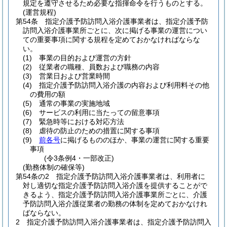
規定を遵守させるため必要な指揮命令を行うものとする。
(運営規程)
第54条
指定介護予防訪問入浴介護事業者は、指定介護予防
訪問入浴介護事業所ごとに、次に掲げる事業の運営につい
ての重要事項に関する規程を定めておかなければならな
い。
(1)
事業の目的および運営の方針
(2)
従業者の職種、員数および職務の内容
(3)
営業日および営業時間
(4)
指定介護予防訪問入浴介護の内容および利用料その他
の費用の額
(5)
通常の事業の実施地域
(6)
サービスの利用に当たっての留意事項
(7)
緊急時等における対応方法
(8)
虐待の防止のための措置に関する事項
(9)
前各号
に掲げるもののほか、事業の運営に関する重要
事項
(令3条例4・一部改正)
(勤務体制の確保等)
第54条の2
指定介護予防訪問入浴介護事業者は、利用者に
対し適切な指定介護予防訪問入浴介護を提供することがで
きるよう、指定介護予防訪問入浴介護事業所ごとに、介護
予防訪問入浴介護従業者の勤務の体制を定めておかなけれ
ばならない。
2
指定介護予防訪問入浴介護事業者は、指定介護予防訪問入