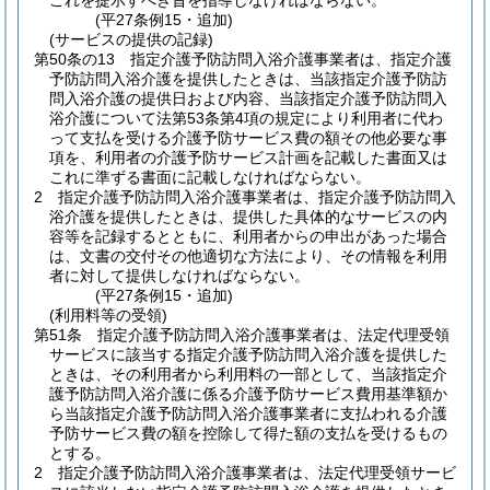
これを提示すべき旨を指導しなければならない。
(平27条例15・追加)
(サービスの提供の記録)
第50条の13
指定介護予防訪問入浴介護事業者は、指定介護
予防訪問入浴介護を提供したときは、当該指定介護予防訪
問入浴介護の提供日および内容、当該指定介護予防訪問入
浴介護について法第53条第4項の規定により利用者に代わ
って支払を受ける介護予防サービス費の額その他必要な事
項を、利用者の介護予防サービス計画を記載した書面又は
これに準ずる書面に記載しなければならない。
2
指定介護予防訪問入浴介護事業者は、指定介護予防訪問入
浴介護を提供したときは、提供した具体的なサービスの内
容等を記録するとともに、利用者からの申出があった場合
は、文書の交付その他適切な方法により、その情報を利用
者に対して提供しなければならない。
(平27条例15・追加)
(利用料等の受領)
第51条
指定介護予防訪問入浴介護事業者は、法定代理受領
サービスに該当する指定介護予防訪問入浴介護を提供した
ときは、その利用者から利用料の一部として、当該指定介
護予防訪問入浴介護に係る介護予防サービス費用基準額か
ら当該指定介護予防訪問入浴介護事業者に支払われる介護
予防サービス費の額を控除して得た額の支払を受けるもの
とする。
2
指定介護予防訪問入浴介護事業者は、法定代理受領サービ