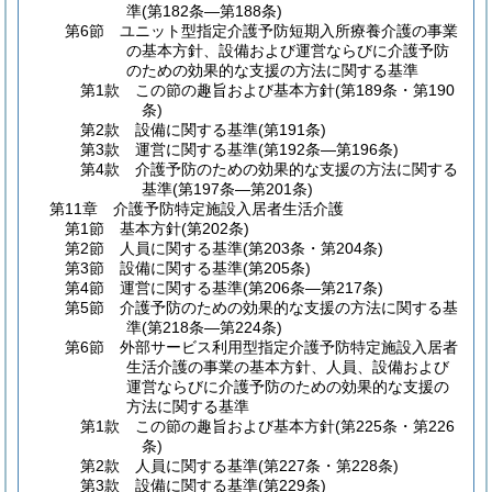
準
(第182条―第188条)
第6節
ユニット型指定介護予防短期入所療養介護の事業
の基本方針、設備および運営ならびに介護予防
のための効果的な支援の方法に関する基準
第1款
この節の趣旨および基本方針
(第189条・第190
条)
第2款
設備に関する基準
(第191条)
第3款
運営に関する基準
(第192条―第196条)
第4款
介護予防のための効果的な支援の方法に関する
基準
(第197条―第201条)
第11章
介護予防特定施設入居者生活介護
第1節
基本方針
(第202条)
第2節
人員に関する基準
(第203条・第204条)
第3節
設備に関する基準
(第205条)
第4節
運営に関する基準
(第206条―第217条)
第5節
介護予防のための効果的な支援の方法に関する基
準
(第218条―第224条)
第6節
外部サービス利用型指定介護予防特定施設入居者
生活介護の事業の基本方針、人員、設備および
運営ならびに介護予防のための効果的な支援の
方法に関する基準
第1款
この節の趣旨および基本方針
(第225条・第226
条)
第2款
人員に関する基準
(第227条・第228条)
第3款
設備に関する基準
(第229条)