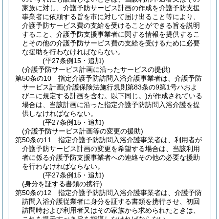
家族に対し、介護予防サービス計画の作成を介護予防支援
事業者に依頼する旨を市に対して届け出ること等により、
介護予防サービス費の支給を受けることができる旨を説明
すること、介護予防支援事業者に関する情報を提供するこ
とその他の介護予防サービス費の支給を受けるために必要
な援助を行わなければならない。
(平27条例15・追加)
(介護予防サービス計画に沿ったサービスの提供)
第50条の10
指定介護予防訪問入浴介護事業者は、介護予防
サービス計画
(介護保険法施行規則第83条の9第1号ハおよ
びニに規定する計画を含む。以下同じ。)
が作成されている
場合は、当該計画に沿った指定介護予防訪問入浴介護を提
供しなければならない。
(平27条例15・追加)
(介護予防サービス計画等の変更の援助)
第50条の11
指定介護予防訪問入浴介護事業者は、利用者が
介護予防サービス計画の変更を希望する場合は、当該利用
者に係る介護予防支援事業者への連絡その他の必要な援助
を行わなければならない。
(平27条例15・追加)
(身分を証する書類の携行)
第50条の12
指定介護予防訪問入浴介護事業者は、介護予防
訪問入浴介護従業者に身分を証する書類を携行させ、初回
訪問時および利用者又はその家族から求められたときは、