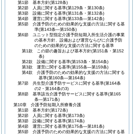
第1節
基本方針
(第128条)
第2節
人員に関する基準
(第129条・第130条)
第3節
設備に関する基準
(第131条・第132条)
第4節
運営に関する基準
(第133条―第142条)
第5節
介護予防のための効果的な支援の方法に関する基
準
(第143条―第150条)
第6節
ユニット型指定介護予防短期入所生活介護の事業
の基本方針、設備および運営ならびに介護予防
のための効果的な支援の方法に関する基準
第1款
この節の趣旨および基本方針
(第151条・第152
条)
第2款
設備に関する基準
(第153条・第154条)
第3款
運営に関する基準
(第155条―第159条)
第4款
介護予防のための効果的な支援の方法に関する
基準
(第160条―第164条)
第7節
共生型介護予防サービスに関する基準
(第164条
の2・第164条の3)
第8節
基準該当介護予防サービスに関する基準
(第165
条―第171条)
第10章
介護予防短期入所療養介護
第1節
基本方針
(第172条)
第2節
人員に関する基準
(第173条)
第3節
設備に関する基準
(第174条)
第4節
運営に関する基準
(第175条―第181条)
第5節
介護予防のための効果的な支援の方法に関する基