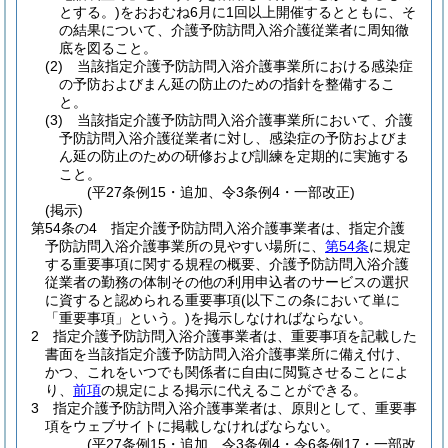
とする。)
をおおむね6月に1回以上開催するとともに、そ
の結果について、介護予防訪問入浴介護従業者に周知徹
底を図ること。
(2)
当該指定介護予防訪問入浴介護事業所における感染症
の予防およびまん延の防止のための指針を整備するこ
と。
(3)
当該指定介護予防訪問入浴介護事業所において、介護
予防訪問入浴介護従業者に対し、感染症の予防およびま
ん延の防止のための研修および訓練を定期的に実施する
こと。
(平27条例15・追加、令3条例4・一部改正)
(掲示)
第54条の4
指定介護予防訪問入浴介護事業者は、指定介護
予防訪問入浴介護事業所の見やすい場所に、
第54条
に規定
する重要事項に関する規程の概要、介護予防訪問入浴介護
従業者の勤務の体制その他の利用申込者のサービスの選択
に資すると認められる重要事項
(以下この条において単に
「重要事項」という。)
を掲示しなければならない。
2
指定介護予防訪問入浴介護事業者は、重要事項を記載した
書面を当該指定介護予防訪問入浴介護事業所に備え付け、
かつ、これをいつでも関係者に自由に閲覧させることによ
り、
前項
の規定による掲示に代えることができる。
3
指定介護予防訪問入浴介護事業者は、原則として、重要事
項をウェブサイトに掲載しなければならない。
(平27条例15・追加、令3条例4・令6条例17・一部改