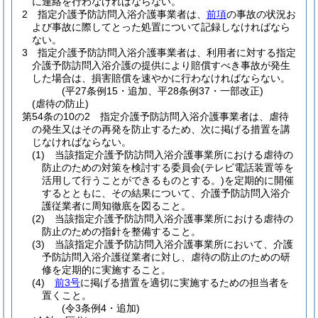
に連絡を行わなければならない。
2
指定介護予防訪問入浴介護事業者は、
前項
の事故の状況お
よび事故に際してとった処置について記録しなければなら
ない。
3
指定介護予防訪問入浴介護事業者は、利用者に対する指定
介護予防訪問入浴介護の提供により賠償すべき事故が発生
した場合は、損害賠償を速やかに行わなければならない。
(平27条例15・追加、平28条例37・一部改正)
(虐待の防止)
第54条の10の2
指定介護予防訪問入浴介護事業者は、虐待
の発生又はその再発を防止するため、次に掲げる措置を講
じなければならない。
(1)
当該指定介護予防訪問入浴介護事業所における虐待の
防止のための対策を検討する委員会
(テレビ電話装置等を
活用して行うことができるものとする。)
を定期的に開催
するとともに、その結果について、介護予防訪問入浴介
護従業者に周知徹底を図ること。
(2)
当該指定介護予防訪問入浴介護事業所における虐待の
防止のための指針を整備すること。
(3)
当該指定介護予防訪問入浴介護事業所において、介護
予防訪問入浴介護従業者に対し、虐待の防止のための研
修を定期的に実施すること。
(4)
前3号
に掲げる措置を適切に実施するための担当者を
置くこと。
(令3条例4・追加)