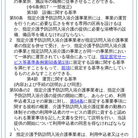
の事業所、施設等の職務に従事させることができる。
(令6条例17・一部改正)
第3節
設備に関する基準
第50条
指定介護予防訪問入浴介護事業所には、事業の運営
を行うために必要な広さを有する専用の区画を設けるほ
か、指定介護予防訪問入浴介護の提供に必要な浴槽等の設
備、備品等を備えなければならない。
2
指定介護予防訪問入浴介護事業者が指定訪問入浴介護事業
者の指定を併せて受け、かつ、指定介護予防訪問入浴介護
の事業と指定訪問入浴介護の事業とが同一の事業所におい
て一体的に運営されている場合にあっては、
指定居宅サー
ビス等基準条例第50条第1項
に規定する設備に関する基準
を満たすことをもって、
前項
に規定する基準を満たしてい
るものとみなすことができる。
第4節
運営に関する基準
(内容および手続の説明および同意)
第50条の2
指定介護予防訪問入浴介護事業者は、指定介護
予防訪問入浴介護の提供の開始に際し、あらかじめ、利用
申込者又はその家族に対し、
第54条
に規定する重要事項に
関する規程の概要、介護予防訪問入浴介護従業者の勤務の
体制その他の利用申込者のサービスの選択に資すると認め
られる重要事項を記した文書を交付して説明を行い、当該
提供の開始について利用申込者の同意を得なければならな
い。
2
指定介護予防訪問入浴介護事業者は、利用申込者又はその