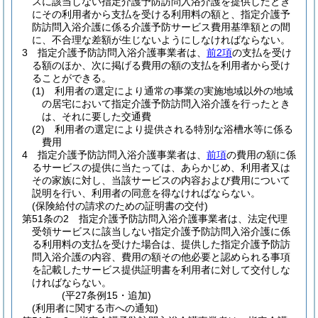
スに該当しない指定介護予防訪問入浴介護を提供したとき
にその利用者から支払を受ける利用料の額と、指定介護予
防訪問入浴介護に係る介護予防サービス費用基準額との間
に、不合理な差額が生じないようにしなければならない。
3
指定介護予防訪問入浴介護事業者は、
前2項
の支払を受け
る額のほか、次に掲げる費用の額の支払を利用者から受け
ることができる。
(1)
利用者の選定により通常の事業の実施地域以外の地域
の居宅において指定介護予防訪問入浴介護を行ったとき
は、それに要した交通費
(2)
利用者の選定により提供される特別な浴槽水等に係る
費用
4
指定介護予防訪問入浴介護事業者は、
前項
の費用の額に係
るサービスの提供に当たっては、あらかじめ、利用者又は
その家族に対し、当該サービスの内容および費用について
説明を行い、利用者の同意を得なければならない。
(保険給付の請求のための証明書の交付)
第51条の2
指定介護予防訪問入浴介護事業者は、法定代理
受領サービスに該当しない指定介護予防訪問入浴介護に係
る利用料の支払を受けた場合は、提供した指定介護予防訪
問入浴介護の内容、費用の額その他必要と認められる事項
を記載したサービス提供証明書を利用者に対して交付しな
ければならない。
(平27条例15・追加)
(利用者に関する市への通知)