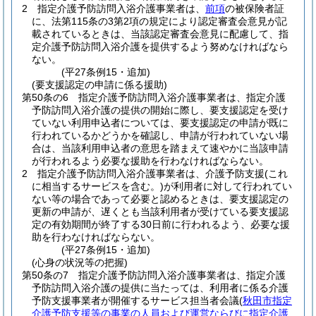
2
指定介護予防訪問入浴介護事業者は、
前項
の被保険者証
に、法第115条の3第2項の規定により認定審査会意見が記
載されているときは、当該認定審査会意見に配慮して、指
定介護予防訪問入浴介護を提供するよう努めなければなら
ない。
(平27条例15・追加)
(要支援認定の申請に係る援助)
第50条の6
指定介護予防訪問入浴介護事業者は、指定介護
予防訪問入浴介護の提供の開始に際し、要支援認定を受け
ていない利用申込者については、要支援認定の申請が既に
行われているかどうかを確認し、申請が行われていない場
合は、当該利用申込者の意思を踏まえて速やかに当該申請
が行われるよう必要な援助を行わなければならない。
2
指定介護予防訪問入浴介護事業者は、介護予防支援
(これ
に相当するサービスを含む。)
が利用者に対して行われてい
ない等の場合であって必要と認めるときは、要支援認定の
更新の申請が、遅くとも当該利用者が受けている要支援認
定の有効期間が終了する30日前に行われるよう、必要な援
助を行わなければならない。
(平27条例15・追加)
(心身の状況等の把握)
第50条の7
指定介護予防訪問入浴介護事業者は、指定介護
予防訪問入浴介護の提供に当たっては、利用者に係る介護
予防支援事業者が開催するサービス担当者会議
(
秋田市指定
介護予防支援等の事業の人員および運営ならびに指定介護