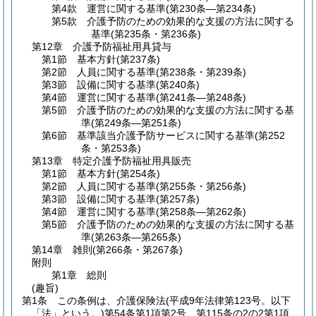
第4款
運営に関する基準
(第230条―第234条)
第5款
介護予防のための効果的な支援の方法に関する
基準
(第235条・第236条)
第12章
介護予防福祉用具貸与
第1節
基本方針
(第237条)
第2節
人員に関する基準
(第238条・第239条)
第3節
設備に関する基準
(第240条)
第4節
運営に関する基準
(第241条―第248条)
第5節
介護予防のための効果的な支援の方法に関する基
準
(第249条―第251条)
第6節
基準該当介護予防サービスに関する基準
(第252
条・第253条)
第13章
特定介護予防福祉用具販売
第1節
基本方針
(第254条)
第2節
人員に関する基準
(第255条・第256条)
第3節
設備に関する基準
(第257条)
第4節
運営に関する基準
(第258条―第262条)
第5節
介護予防のための効果的な支援の方法に関する基
準
(第263条―第265条)
第14章
雑則
(第266条・第267条)
附則
第1章
総則
(趣旨)
第1条
この条例は、介護保険法
(平成9年法律第123号。以下
「法」という。)
第54条第1項第2号、第115条の2の2第1項