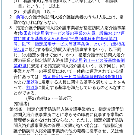
(1)
看護師又は准看護師
(以下この章において「看護職
員」という。)
1以上
(2)
介護職員 1以上
2
前項
の介護予防訪問入浴介護従業者のうち1人以上は、常
勤でなければならない。
3
指定介護予防訪問入浴介護事業者が指定訪問入浴介護事業
者
(
秋田市指定居宅サービス等の事業の人員、設備および運
営に関する基準を定める条例
(平成24年秋田市条例第71
号。以下「指定居宅サービス等基準条例」という。)
第48条
第1項
に規定する指定訪問入浴介護事業者をいう。以下同
じ。)
の指定を併せて受け、かつ、指定介護予防訪問入浴介
護の事業と指定訪問入浴介護
(
指定居宅サービス等基準条例
第47条
に規定する指定訪問入浴介護をいう。以下同じ。)
の
事業とが同一の事業所において一体的に運営されている場
合にあっては、
指定居宅サービス等基準条例第48条第1項
および
第2項
に規定する人員に関する基準を満たすことをも
って、
前2項
に規定する基準を満たしているものとみなすこ
とができる。
(平27条例15・一部改正)
(管理者)
第49条
指定介護予防訪問入浴介護事業者は、指定介護予防
訪問入浴介護事業所ごとに専らその職務に従事する常勤の
管理者を置かなければならない。
ただし、指定介護予防訪
問入浴介護事業所の管理上支障がない場合は、当該指定介
護予防訪問入浴介護事業所の他の職務に従事させ、又は他