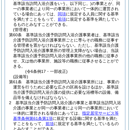
基準該当訪問入浴介護をいう。以下同じ。)
の事業とが、同
一の事業者により同一の事業所において一体的に運営され
ている場合にあっては、
同項
に規定する人員に関する基準
を満たすことをもって、
前項
に規定する基準を満たしてい
るものとみなすことができる。
(管理者)
第60条
基準該当介護予防訪問入浴介護事業者は、基準該当
介護予防訪問入浴介護事業所ごとに専らその職務に従事す
る管理者を置かなければならない。
ただし、基準該当介護
予防訪問入浴介護事業所の管理上支障がない場合は、当該
基準該当介護予防訪問入浴介護事業所の他の職務に従事さ
せ、又は他の事業所、施設等の職務に従事させることがで
きる。
(令6条例17・一部改正)
(設備等)
第61条
基準該当介護予防訪問入浴介護事業所には、事業の
運営を行うために必要な広さの区画を設けるほか、基準該
当介護予防訪問入浴介護の提供に必要な浴槽等の設備、備
品等を備えなければならない。
2
基準該当介護予防訪問入浴介護の事業と基準該当訪問入浴
介護の事業とが同一の事業者により同一の事業所において
一体的に運営される場合にあっては、
指定居宅サービス等
基準条例第61条第1項
に規定する設備に関する基準を満た
すことをもって、
前項
に規定する基準を満たしているもの
とみなすことができる。