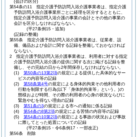
(会計の区分)
第54条の11
指定介護予防訪問入浴介護事業者は、指定介護
予防訪問入浴介護事業所ごとに経理を区分するとともに、
指定介護予防訪問入浴介護の事業の会計とその他の事業の
会計を区分しなければならない。
(平27条例15・追加)
(記録の整備)
第55条
指定介護予防訪問入浴介護事業者は、従業者、設
備、備品および会計に関する記録を整備しておかなければ
ならない。
2
指定介護予防訪問入浴介護事業者は、利用者に対する指定
介護予防訪問入浴介護の提供に関する次に掲げる記録を整
備し、その完結の日から2年間保存しなければならない。
(1)
第50条の13第2項
の規定による提供した具体的なサー
ビスの内容等の記録
(2)
第58条第4号
の規定による身体的拘束その他利用者の
行動を制限する行為
(以下「身体的拘束等」という。)
の
態様および時間、その際の利用者の心身の状況ならびに
緊急やむを得ない理由の記録
(3)
第51条の3
の規定による市への通知に係る記録
(4)
第54条の8第2項
の規定による苦情の内容等の記録
(5)
第54条の10第2項
の規定による事故の状況および事故
に際してとった処置についての記録
(平27条例15・令6条例17・一部改正)
第56条
削除