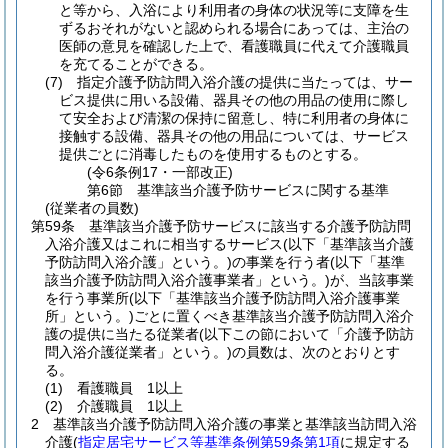
と等から、入浴により利用者の身体の状況等に支障を生
ずるおそれがないと認められる場合にあっては、主治の
医師の意見を確認した上で、看護職員に代えて介護職員
を充てることができる。
(7)
指定介護予防訪問入浴介護の提供に当たっては、サー
ビス提供に用いる設備、器具その他の用品の使用に際し
て安全および清潔の保持に留意し、特に利用者の身体に
接触する設備、器具その他の用品については、サービス
提供ごとに消毒したものを使用するものとする。
(令6条例17・一部改正)
第6節
基準該当介護予防サービスに関する基準
(従業者の員数)
第59条
基準該当介護予防サービスに該当する介護予防訪問
入浴介護又はこれに相当するサービス
(以下「基準該当介護
予防訪問入浴介護」という。)
の事業を行う者
(以下「基準
該当介護予防訪問入浴介護事業者」という。)
が、当該事業
を行う事業所
(以下「基準該当介護予防訪問入浴介護事業
所」という。)
ごとに置くべき基準該当介護予防訪問入浴介
護の提供に当たる従業者
(以下この節において「介護予防訪
問入浴介護従業者」という。)
の員数は、次のとおりとす
る。
(1)
看護職員 1以上
(2)
介護職員 1以上
2
基準該当介護予防訪問入浴介護の事業と基準該当訪問入浴
介護
(
指定居宅サービス等基準条例第59条第1項
に規定する