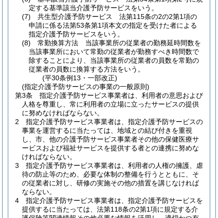
定する基準該当介護予防サービスをいう。
(7)
共生型介護予防サービス 法第115条の2の2第1項の
申請に係る法第53条第1項本文の指定を受けた者による
指定介護予防サービスをいう。
(8)
常勤換算方法 当該事業所の従業者の勤務延時間数を
当該事業所において常勤の従業者が勤務すべき時間数で
除することにより、当該事業所の従業者の員数を常勤の
従業者の員数に換算する方法をいう。
(平30条例13・一部改正)
(指定介護予防サービスの事業の一般原則)
第3条
指定介護予防サービス事業者は、利用者の意思および
人格を尊重し、常に利用者の立場に立ったサービスの提供
に努めなければならない。
2
指定介護予防サービス事業者は、指定介護予防サービスの
事業を運営するに当たっては、地域との結び付きを重視
し、市、他の介護予防サービス事業者その他の保健医療サ
ービスおよび福祉サービスを提供する者との連携に努めな
ければならない。
3
指定介護予防サービス事業者は、利用者の人権の擁護、虐
待の防止等のため、必要な体制の整備を行うとともに、そ
の従業者に対し、研修の実施その他の措置を講じなければ
ならない。
4
指定介護予防サービス事業者は、指定介護予防サービスを
提供するに当たっては、法第118条の2第1項に規定する介