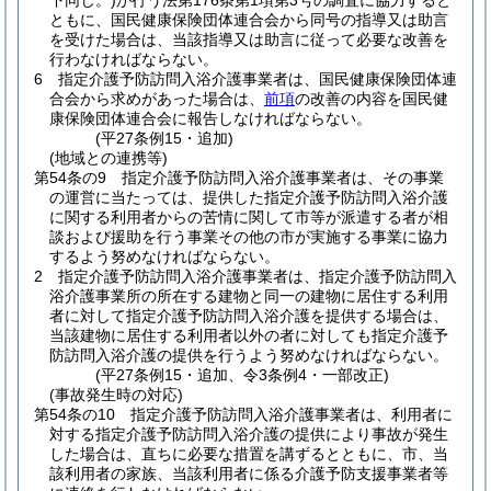
下同じ。)
が行う法第176条第1項第3号の調査に協力すると
ともに、国民健康保険団体連合会から同号の指導又は助言
を受けた場合は、当該指導又は助言に従って必要な改善を
行わなければならない。
6
指定介護予防訪問入浴介護事業者は、国民健康保険団体連
合会から求めがあった場合は、
前項
の改善の内容を国民健
康保険団体連合会に報告しなければならない。
(平27条例15・追加)
(地域との連携等)
第54条の9
指定介護予防訪問入浴介護事業者は、その事業
の運営に当たっては、提供した指定介護予防訪問入浴介護
に関する利用者からの苦情に関して市等が派遣する者が相
談および援助を行う事業その他の市が実施する事業に協力
するよう努めなければならない。
2
指定介護予防訪問入浴介護事業者は、指定介護予防訪問入
浴介護事業所の所在する建物と同一の建物に居住する利用
者に対して指定介護予防訪問入浴介護を提供する場合は、
当該建物に居住する利用者以外の者に対しても指定介護予
防訪問入浴介護の提供を行うよう努めなければならない。
(平27条例15・追加、令3条例4・一部改正)
(事故発生時の対応)
第54条の10
指定介護予防訪問入浴介護事業者は、利用者に
対する指定介護予防訪問入浴介護の提供により事故が発生
した場合は、直ちに必要な措置を講ずるとともに、市、当
該利用者の家族、当該利用者に係る介護予防支援事業者等