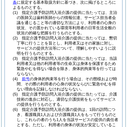
条
に規定する基本取扱方針に基づき、次に掲げるところに
よるものとする。
(1)
指定介護予防訪問入浴介護の提供に当たっては、主治
の医師又は歯科医師からの情報伝達、サービス担当者会
議を通じること等の適切な方法により、利用者の心身の
状況、その置かれている環境等利用者の日常生活全般の
状況の的確な把握を行うものとする。
(2)
指定介護予防訪問入浴介護の提供に当たっては、懇切
丁寧に行うことを旨とし、利用者又はその家族に対し、
サービスの提供方法等について、理解しやすいように説
明を行うものとする。
(3)
指定介護予防訪問入浴介護の提供に当たっては、当該
利用者又は他の利用者等の生命又は身体を保護するため
緊急やむを得ない場合を除き、身体的拘束等を行っては
ならない。
(4)
前号
の身体的拘束等を行う場合は、その態様および時
間、その際の利用者の心身の状況ならびに緊急やむを得
ない理由を記録しなければならない。
(5)
指定介護予防訪問入浴介護の提供に当たっては、介護
技術の進歩に対応し、適切な介護技術をもってサービス
の提供を行うものとする。
(6)
指定介護予防訪問入浴介護の提供は、1回の訪問につ
き、看護職員1人および介護職員1人をもって行うものと
し、これらの者のうち1人を当該サービスの提供の責任者
とする。
ただし、利用者の身体の状況が安定しているこ