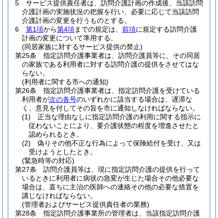
5
サービス提供責任者は、訪問介護計画の作成後、当該訪問
介護計画の実施状況の把握を行い、必要に応じて当該訪問
介護計画の変更を行うものとする。
6
第1項
から
第4項
までの規定は、
前項
に規定する訪問介護
計画の変更について準用する。
(同居家族に対するサービス提供の禁止)
第25条
指定訪問介護事業者は、訪問介護員等に、その同居
の家族である利用者に対する訪問介護の提供をさせてはな
らない。
(利用者に関する市への通知)
第26条
指定訪問介護事業者は、指定訪問介護を受けている
利用者が
次の各号
のいずれかに該当する場合は、遅滞な
く、意見を付してその旨を市に通知しなければならない。
(1)
正当な理由なしに指定訪問介護の利用に関する指示に
従わないことにより、要介護状態の程度を増進させたと
認められるとき。
(2)
偽りその他不正な行為によって保険給付を受け、又は
受けようとしたとき。
(緊急時等の対応)
第27条
訪問介護員等は、現に指定訪問介護の提供を行って
いるときに利用者に病状の急変が生じた場合その他必要な
場合は、直ちに主治の医師への連絡その他の必要な措置を
講じなければならない。
(管理者およびサービス提供責任者の業務)
第28条
指定訪問介護事業所の管理者は、当該指定訪問介護