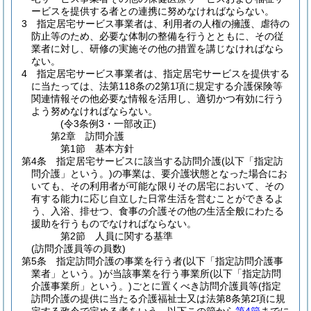
ービスを提供する者との連携に努めなければならない。
3
指定居宅サービス事業者は、利用者の人権の擁護、虐待の
防止等のため、必要な体制の整備を行うとともに、その従
業者に対し、研修の実施その他の措置を講じなければなら
ない。
4
指定居宅サービス事業者は、指定居宅サービスを提供する
に当たっては、法第118条の2第1項に規定する介護保険等
関連情報その他必要な情報を活用し、適切かつ有効に行う
よう努めなければならない。
(令3条例3・一部改正)
第2章
訪問介護
第1節
基本方針
第4条
指定居宅サービスに該当する訪問介護
(以下「指定訪
問介護」という。)
の事業は、要介護状態となった場合にお
いても、その利用者が可能な限りその居宅において、その
有する能力に応じ自立した日常生活を営むことができるよ
う、入浴、排せつ、食事の介護その他の生活全般にわたる
援助を行うものでなければならない。
第2節
人員に関する基準
(訪問介護員等の員数)
第5条
指定訪問介護の事業を行う者
(以下「指定訪問介護事
業者」という。)
が当該事業を行う事業所
(以下「指定訪問
介護事業所」という。)
ごとに置くべき訪問介護員等
(指定
訪問介護の提供に当たる介護福祉士又は法第8条第2項に規