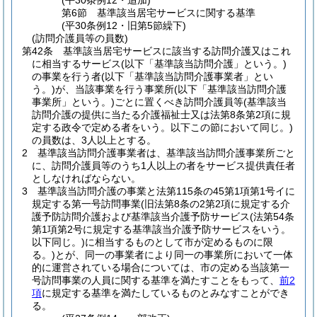
(平30条例12・追加)
第6節
基準該当居宅サービスに関する基準
(平30条例12・旧第5節繰下)
(訪問介護員等の員数)
第42条
基準該当居宅サービスに該当する訪問介護又はこれ
に相当するサービス
(以下「基準該当訪問介護」という。)
の事業を行う者
(以下「基準該当訪問介護事業者」とい
う。)
が、当該事業を行う事業所
(以下「基準該当訪問介護
事業所」という。)
ごとに置くべき訪問介護員等
(基準該当
訪問介護の提供に当たる介護福祉士又は法第8条第2項に規
定する政令で定める者をいう。以下この節において同じ。)
の員数は、3人以上とする。
2
基準該当訪問介護事業者は、基準該当訪問介護事業所ごと
に、訪問介護員等のうち1人以上の者をサービス提供責任者
としなければならない。
3
基準該当訪問介護の事業と法第115条の45第1項第1号イに
規定する第一号訪問事業
(旧法第8条の2第2項に規定する介
護予防訪問介護および基準該当介護予防サービス
(法第54条
第1項第2号に規定する基準該当介護予防サービスをいう。
以下同じ。)
に相当するものとして市が定めるものに限
る。)
とが、同一の事業者により同一の事業所において一体
的に運営されている場合については、市の定める当該第一
号訪問事業の人員に関する基準を満たすことをもって、
前2
項
に規定する基準を満たしているものとみなすことができ
る。