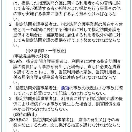
は、提供した指定訪問介護に関する利用者からの苦情に関
して市等が派遣する者が相談および援助を行う事業その他
の市が実施する事業に協力するよう努めなければならな
い。
2
指定訪問介護事業者は、指定訪問介護事業所の所在する建
物と同一の建物に居住する利用者に対して指定訪問介護を
提供する場合は、当該建物に居住する利用者以外の者に対
しても指定訪問介護の提供を行うよう努めなければならな
い。
(令3条例3・一部改正)
(事故発生時の対応)
第39条
指定訪問介護事業者は、利用者に対する指定訪問介
護の提供により事故が発生した場合は、直ちに必要な措置
を講ずるとともに、市、当該利用者の家族、当該利用者に
係る居宅介護支援事業者等に連絡を行わなければならな
い。
2
指定訪問介護事業者は、
前項
の事故の状況および事故に際
してとった処置について記録しなければならない。
3
指定訪問介護事業者は、利用者に対する指定訪問介護の提
供により賠償すべき事故が発生した場合は、損害賠償を速
やかに行わなければならない。
(虐待の防止)
第39条の2
指定訪問介護事業者は、虐待の発生又はその再
発を防止するため、次に掲げる措置を講じなければならな
い。