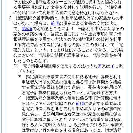
その他の利用申込者のサービスの選択に資すると認められ
る重要事項を記した文書を交付して説明を行い、当該提供
の開始について利用申込者の同意を得なければならない。
2
指定訪問介護事業者は、利用申込者又はその家族からの申
出があった場合は、
前項
の規定による文書の交付に代え
て、
第5項
で定めるところにより、当該利用申込者又はその
家族の承諾を得て、当該文書に記すべき重要事項を電子情
報処理組織を使用する方法その他の情報通信の技術を利用
する方法であって次に掲げるもの
(以下この条において「電
磁的方法」という。)
により提供することができる。
この場
合において、当該指定訪問介護事業者は、当該文書を交付
したものとみなす。
(1)
電子情報処理組織を使用する方法のうち
ア
又は
イ
に掲
げるもの
ア
指定訪問介護事業者の使用に係る電子計算機と利用
申込者又はその家族の使用に係る電子計算機とを接続
する電気通信回線を通じて送信し、受信者の使用に係
る電子計算機に備えられたファイルに記録する方法
イ
指定訪問介護事業者の使用に係る電子計算機に備え
られたファイルに記録された
前項
に規定する重要事項
を電気通信回線を通じて利用申込者又はその家族の閲
覧に供し、当該利用申込者又はその家族の使用に係る
電子計算機に備えられたファイルに当該重要事項を記
録する方法
(電磁的方法による提供を受ける旨の承諾又
は受けない旨の申出をする場合にあっては、指定訪問