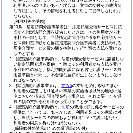
提供した具体的なサービスの内容等を記録するとともに、
利用者からの申出があった場合は、文書の交付その他適切
な方法により、その情報を利用者に対して提供しなければ
ならない。
(利用料等の受領)
第20条
指定訪問介護事業者は、法定代理受領サービスに該
当する指定訪問介護を提供したときは、その利用者から利
用料の一部として、当該指定訪問介護に係る居宅介護サー
ビス費用基準額から当該指定訪問介護事業者に支払われる
居宅介護サービス費の額を控除して得た額の支払を受ける
ものとする。
2
指定訪問介護事業者は、法定代理受領サービスに該当しな
い指定訪問介護を提供した際にその利用者から支払を受け
る利用料の額と、指定訪問介護に係る居宅介護サービス費
用基準額との間に、不合理な差額が生じないようにしなけ
ればならない。
3
指定訪問介護事業者は、
前2項
の支払を受ける額のほか、
利用者の選定により通常の事業の実施地域以外の地域の居
宅において指定訪問介護を行う場合は、それに要した交通
費の額の支払を利用者から受けることができる。
4
指定訪問介護事業者は、
前項
の費用の額に係るサービスの
提供に当たっては、あらかじめ、利用者又はその家族に対
し、当該サービスの内容および費用について説明を行い、
利用者の同意を得なければならない。
(保険給付の請求のための証明書の交付)