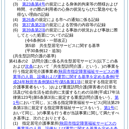
(3)
第23条第4号
の規定による身体的拘束等の態様および
時間、その際の利用者の心身の状況ならびに緊急やむを
得ない理由の記録
(4)
第26条
の規定による市への通知に係る記録
(5)
第37条第2項
の規定による苦情の内容等の記録
(6)
第39条第2項
の規定による事故の状況および事故に際
してとった処置についての記録
(令6条例16・一部改正)
第5節
共生型居宅サービスに関する基準
(平30条例12・追加)
(共生型訪問介護の基準)
第41条の2
訪問介護に係る共生型居宅サービス
(以下この条
および
次条
において「共生型訪問介護」という。)
の事業を
行う指定居宅介護事業者
(
秋田市指定障害福祉サービスの事
業等の人員、設備および運営に関する基準を定める条例
(平
成24年秋田市条例第63号)
第5条第1項
に規定する指定居宅
介護事業者をいう。)
および重度訪問介護
(障害者の日常生
活及び社会生活を総合的に支援するための法律
(平成17年法
律第123号)
第5条第3項に規定する重度訪問介護をいう。
第
1号
において同じ。)
に係る指定障害福祉サービス
(同法第29
条第1項に規定する指定障害福祉サービスをいう。
第1号
に
おいて同じ。)
の事業を行う者が当該事業に関して満たすべ
き基準は、次のとおりとする。
(1)
指定居宅介護事業所
(
秋田市指定障害福祉サービスの
事業等の人員、設備および運営に関する基準を定める条