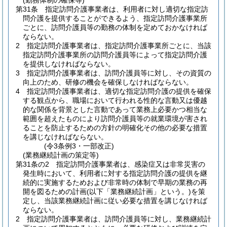
(勤務体制の確保等)
第31条
指定訪問介護事業者は、利用者に対し適切な指定訪
問介護を提供することができるよう、指定訪問介護事業所
ごとに、訪問介護員等の勤務の体制を定めておかなければ
ならない。
2
指定訪問介護事業者は、指定訪問介護事業所ごとに、当該
指定訪問介護事業所の訪問介護員等によって指定訪問介護
を提供しなければならない。
3
指定訪問介護事業者は、訪問介護員等に対し、その資質の
向上のため、研修の機会を確保しなければならない。
4
指定訪問介護事業者は、適切な指定訪問介護の提供を確保
する観点から、職場において行われる性的な言動又は優越
的な関係を背景とした言動であって業務上必要かつ相当な
範囲を超えたものにより訪問介護員等の就業環境が害され
ることを防止するための方針の明確化その他の必要な措置
を講じなければならない。
(令3条例3・一部改正)
(業務継続計画の策定等)
第31条の2
指定訪問介護事業者は、感染症又は非常災害の
発生時において、利用者に対する指定訪問介護の提供を継
続的に実施するためおよび非常時の体制で早期の業務の再
開を図るための計画
(以下「業務継続計画」という。)
を策
定し、当該業務継続計画に従い必要な措置を講じなければ
ならない。
2
指定訪問介護事業者は、訪問介護員等に対し、業務継続計