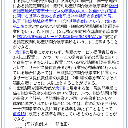
する指定訪問介護の提供に支障がない場合は、同一敷地内
にある指定定期巡回・随時対応型訪問介護看護事業所
(
秋田
市指定地域密着型サービスの事業の人員、設備および運営
に関する基準を定める条例
(平成24年秋田市条例第75号。
以下「指定地域密着型サービス基準条例」という。)
第7条
第1項
に規定する指定定期巡回・随時対応型訪問介護看護事
業所をいう。以下同じ。)
又は指定夜間対応型訪問介護事業
所
(
指定地域密着型サービス基準条例第48条第1項
に規定す
る指定夜間対応型訪問介護事業所をいう。)
に従事すること
ができる。
5
第2項
の規定にかかわらず、常勤のサービス提供責任者を
3人以上配置し、かつ、サービス提供責任者の業務に主とし
て従事する者を1人以上配置している指定訪問介護事業所に
おいて、サービス提供責任者が行う業務が効率的に行われ
ている場合にあっては、当該指定訪問介護事業所に置くべ
きサービス提供責任者の員数は、利用者の数が50又はその
端数を増すごとに1人以上とすることができる。
6
指定訪問介護事業者が
第2項
に規定する第一号訪問事業に
係る指定事業者の指定を併せて受け、かつ、指定訪問介護
の事業と当該第一号訪問事業とが同一の事業所において一
体的に運営されている場合については、市の定める当該第
一号訪問事業の人員に関する基準を満たすことをもって、
前各項
に規定する基準を満たしているものとみなすことが
できる。
(平27条例14・一部改正)