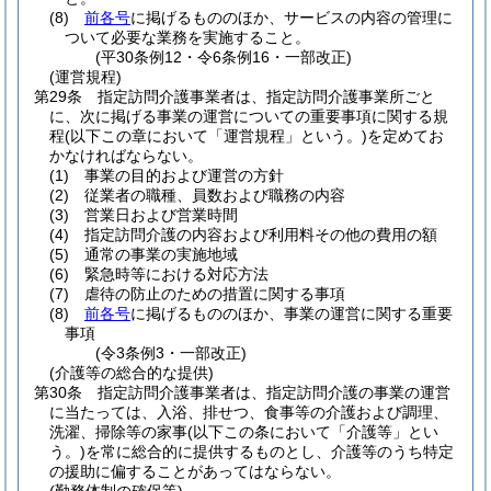
(8)
前各号
に掲げるもののほか、サービスの内容の管理に
ついて必要な業務を実施すること。
(平30条例12・令6条例16・一部改正)
(運営規程)
第29条
指定訪問介護事業者は、指定訪問介護事業所ごと
に、次に掲げる事業の運営についての重要事項に関する規
程
(以下この章において「運営規程」という。)
を定めてお
かなければならない。
(1)
事業の目的および運営の方針
(2)
従業者の職種、員数および職務の内容
(3)
営業日および営業時間
(4)
指定訪問介護の内容および利用料その他の費用の額
(5)
通常の事業の実施地域
(6)
緊急時等における対応方法
(7)
虐待の防止のための措置に関する事項
(8)
前各号
に掲げるもののほか、事業の運営に関する重要
事項
(令3条例3・一部改正)
(介護等の総合的な提供)
第30条
指定訪問介護事業者は、指定訪問介護の事業の運営
に当たっては、入浴、排せつ、食事等の介護および調理、
洗濯、掃除等の家事
(以下この条において「介護等」とい
う。)
を常に総合的に提供するものとし、介護等のうち特定
の援助に偏することがあってはならない。