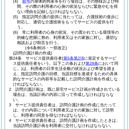
(4)
前号
の身体的拘束等を行う場合は、その態様および時
間、その際の利用者の心身の状況ならびに緊急やむを得
ない理由を記録しなければならない。
(5)
指定訪問介護の提供に当たっては、介護技術の進歩に
対応し、適切な介護技術をもってサービスの提供を行
う。
(6)
常に利用者の心身の状況、その置かれている環境等の
的確な把握に努め、利用者又はその家族に対し、適切な
相談および助言を行う。
(令6条例16・一部改正)
(訪問介護計画の作成)
第24条
サービス提供責任者
(
第5条第2項
に規定するサービ
ス提供責任者をいう。以下この条および
第28条
において同
じ。)
は、利用者の日常生活全般の状況および希望を踏ま
え、指定訪問介護の目標、当該目標を達成するための具体
的なサービスの内容等を記載した訪問介護計画を作成しな
ければならない。
2
訪問介護計画は、既に居宅サービス計画が作成されている
場合は、当該計画の内容に沿って作成しなければならな
い。
3
サービス提供責任者は、訪問介護計画の作成に当たって
は、その内容について利用者又はその家族に対して説明
し、利用者の同意を得なければならない。
4
サービス提供責任者は、訪問介護計画を作成したときは、
当該訪問介護計画を利用者に交付しなければならない。