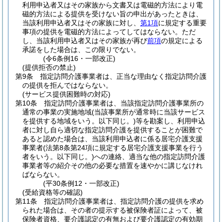
利用申込者又はその家族から文書又は電磁的方法により電
磁的方法による提供を受けない旨の申出があったときは、
当該利用申込者又はその家族に対し、
第1項
に規定する重要
事項の提供を電磁的方法によってしてはならない。
ただ
し、当該利用申込者又はその家族が再び
前項
の規定による
承諾をした場合は、この限りでない。
(令6条例16・一部改正)
(提供拒否の禁止)
第9条
指定訪問介護事業者は、正当な理由なく指定訪問介護
の提供を拒んではならない。
(サービス提供困難時の対応)
第10条
指定訪問介護事業者は、当該指定訪問介護事業所の
通常の事業の実施地域
(当該事業所が通常時に当該サービス
を提供する地域をいう。以下同じ。)
等を勘案し、利用申込
者に対し自ら適切な指定訪問介護を提供することが困難で
あると認めた場合は、当該利用申込者に係る居宅介護支援
事業者
(法第8条第24項に規定する居宅介護支援事業を行う
者をいう。以下同じ。)
への連絡、適当な他の指定訪問介護
事業者等の紹介その他の必要な措置を速やかに講じなけれ
ばならない。
(平30条例12・一部改正)
(受給資格等の確認)
第11条
指定訪問介護事業者は、指定訪問介護の提供を求め
られた場合は、その者の提示する被保険者証によって、被
保険者資格、要介護認定の有無および要介護認定の有効期