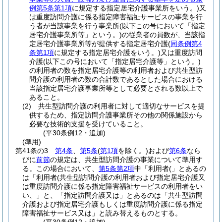
例第5条第1項
に規定する指定居宅介護事業所をいう。)
又
は重度訪問介護に係る指定障害福祉サービスの事業を行
う者が当該事業を行う事業所
(以下この号において「指定
居宅介護事業所等」という。)
の従業者の員数が、当該指
定居宅介護事業所等が提供する指定居宅介護
(
同条例第4
条第1項
に規定する指定居宅介護をいう。)
又は重度訪問
介護
(以下この号において「指定居宅介護等」という。)
の利用者の数を指定居宅介護等の利用者および共生型訪
問介護の利用者の数の合計数であるとした場合における
当該指定居宅介護事業所等として必要とされる数以上で
あること。
(2)
共生型訪問介護の利用者に対して適切なサービスを提
供するため、指定訪問介護事業所その他の関係施設から
必要な技術的支援を受けていること。
(平30条例12・追加)
(準用)
第41条の3
第4条
、
第5条
(
第1項
を除く。)
および
第6条
なら
びに
前節
の規定は、共生型訪問介護の事業について準用す
る。
この場合において、
第5条第2項
中「利用者(」とあるの
は「利用者(共生型訪問介護の利用者および指定居宅介護又
は重度訪問介護に係る指定障害福祉サービスの利用者をい
い、」と、「指定訪問介護又は」とあるのは「共生型訪問
介護および指定居宅介護もしくは重度訪問介護に係る指定
障害福祉サービス又は」と読み替えるものとする。