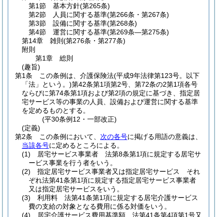
第1節
基本方針
(第265条)
第2節
人員に関する基準
(第266条・第267条)
第3節
設備に関する基準
(第268条)
第4節
運営に関する基準
(第269条―第275条)
第14章
雑則
(第276条・第277条)
附則
第1章
総則
(趣旨)
第1条
この条例は、介護保険法
(平成9年法律第123号。以下
「法」という。)
第42条第1項第2号、第72条の2第1項各号
ならびに第74条第1項および第2項の規定に基づき、指定居
宅サービス等の事業の人員、設備および運営に関する基準
を定めるものとする。
(平30条例12・一部改正)
(定義)
第2条
この条例において、
次の各号
に掲げる用語の意義は、
当該各号
に定めるところによる。
(1)
居宅サービス事業者 法第8条第1項に規定する居宅サ
ービス事業を行う者をいう。
(2)
指定居宅サービス事業者又は指定居宅サービス それ
ぞれ法第41条第1項に規定する指定居宅サービス事業者
又は指定居宅サービスをいう。
(3)
利用料 法第41条第1項に規定する居宅介護サービス
費の支給の対象となる費用に係る対価をいう。
(4)
居宅介護サービス費用基準額 法第41条第4項第1号又