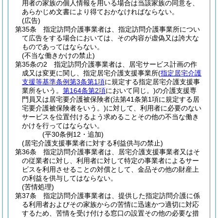
用者の家族の個人情報を用いる場合は当該家族の同意を、
あらかじめ文書により得ておかなければならない。
(広告)
第35条
指定訪問介護事業者は、指定訪問介護事業所につい
て広告をする場合においては、その内容が虚偽又は誇大な
ものであってはならない。
(不当な働きかけの禁止)
第35条の2
指定訪問介護事業者は、居宅サービス計画の作
成又は変更に関し、指定居宅介護支援事業所
(
指定居宅介護
支援等基準条例第3条第1項
に規定する指定居宅介護支援事
業所をいう。
第164条第2項
において同じ。)
の介護支援専
門員又は居宅要介護被保険者
(法第41条第1項に規定する居
宅要介護被保険者をいう。)
に対して、利用者に必要のない
サービスを位置付けるよう求めることその他の不当な働き
かけを行ってはならない。
(平30条例12・追加)
(居宅介護支援事業者に対する利益供与の禁止)
第36条
指定訪問介護事業者は、居宅介護支援事業者又はそ
の従業者に対し、利用者に対して特定の事業者によるサー
ビスを利用させることの対償として、金品その他の財産上
の利益を供与してはならない。
(苦情処理)
第37条
指定訪問介護事業者は、提供した指定訪問介護に係
る利用者およびその家族からの苦情に迅速かつ適切に対応
するため、苦情を受け付ける窓口の設置その他の必要な措