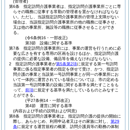
(管理者)
第6条
指定訪問介護事業者は、指定訪問介護事業所ごとに専
らその職務に従事する常勤の管理者を置かなければならな
い。
ただし、当該指定訪問介護事業所の管理上支障がない
場合は、当該指定訪問介護事業所の他の職務に従事させ、
又は他の事業所、施設等の職務に従事させることができ
る。
(令6条例16・一部改正)
第3節
設備に関する基準
第7条
指定訪問介護事業所には、事業の運営を行うために必
要な広さを有する専用の区画を設けるほか、指定訪問介護
の提供に必要な設備、備品等を備えなければならない。
2
指定訪問介護事業者が
第5条第2項
に規定する第一号訪問
事業に係る指定事業者の指定を併せて受け、かつ、指定訪
問介護の事業と当該第一号訪問事業とが同一の事業所にお
いて一体的に運営されている場合については、市の定める
当該第一号訪問事業の設備に関する基準を満たすことをも
って、
前項
に規定する基準を満たしているものとみなすこ
とができる。
(平27条例14・一部改正)
第4節
運営に関する基準
(内容および手続の説明および同意)
第8条
指定訪問介護事業者は、指定訪問介護の提供の開始に
際し、あらかじめ、利用申込者又はその家族に対し、
第29
条
に規定する運営規程の概要、訪問介護員等の勤務の体制