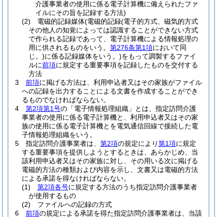
介護事業者の使用に係る電子計算機に備えられたファ
イルにその旨を記録する方法)
(2)
電磁的記録媒体
(電磁的記録
(電子的方式、磁気的方式
その他人の知覚によっては認識することができない方式
で作られる記録であって、電子計算機による情報処理の
用に供されるものをいう。
第276条第1項
において同
じ。)
に係る記録媒体をいう。)
をもって調製するファイ
ルに
前項
に規定する重要事項を記録したものを交付する
方法
3
前項
に掲げる方法は、利用申込者又はその家族がファイル
への記録を出力することによる文書を作成することができ
るものでなければならない。
4
第2項第1号
の「電子情報処理組織」とは、指定訪問介護
事業者の使用に係る電子計算機と、利用申込者又はその家
族の使用に係る電子計算機とを電気通信回線で接続した電
子情報処理組織をいう。
5
指定訪問介護事業者は、
第2項
の規定により
第1項
に規定
する重要事項を提供しようとするときは、あらかじめ、当
該利用申込者又はその家族に対し、その用いる次に掲げる
電磁的方法の種類および内容を示し、文書又は電磁的方法
による承諾を得なければならない。
(1)
第2項各号
に規定する方法のうち指定訪問介護事業者
が使用するもの
(2)
ファイルへの記録の方式
6
前項
の規定による承諾を得た指定訪問介護事業者は、当該