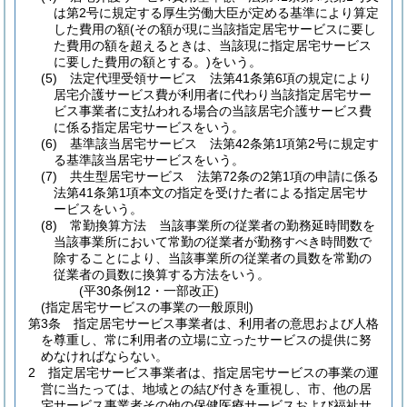
は第2号に規定する厚生労働大臣が定める基準により算定
した費用の額
(その額が現に当該指定居宅サービスに要し
た費用の額を超えるときは、当該現に指定居宅サービス
に要した費用の額とする。)
をいう。
(5)
法定代理受領サービス 法第41条第6項の規定により
居宅介護サービス費が利用者に代わり当該指定居宅サー
ビス事業者に支払われる場合の当該居宅介護サービス費
に係る指定居宅サービスをいう。
(6)
基準該当居宅サービス 法第42条第1項第2号に規定す
る基準該当居宅サービスをいう。
(7)
共生型居宅サービス 法第72条の2第1項の申請に係る
法第41条第1項本文の指定を受けた者による指定居宅サ
ービスをいう。
(8)
常勤換算方法 当該事業所の従業者の勤務延時間数を
当該事業所において常勤の従業者が勤務すべき時間数で
除することにより、当該事業所の従業者の員数を常勤の
従業者の員数に換算する方法をいう。
(平30条例12・一部改正)
(指定居宅サービスの事業の一般原則)
第3条
指定居宅サービス事業者は、利用者の意思および人格
を尊重し、常に利用者の立場に立ったサービスの提供に努
めなければならない。
2
指定居宅サービス事業者は、指定居宅サービスの事業の運
営に当たっては、地域との結び付きを重視し、市、他の居
宅サービス事業者その他の保健医療サービスおよび福祉サ