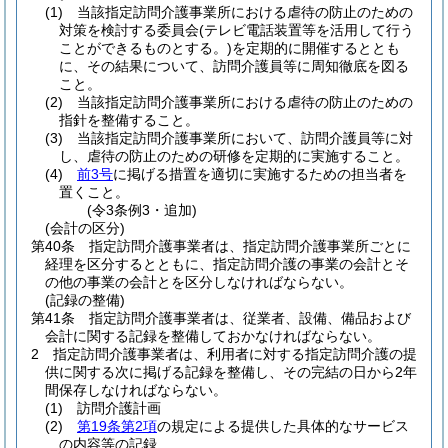
(1)
当該指定訪問介護事業所における虐待の防止のための
対策を検討する委員会
(テレビ電話装置等を活用して行う
ことができるものとする。)
を定期的に開催するととも
に、その結果について、訪問介護員等に周知徹底を図る
こと。
(2)
当該指定訪問介護事業所における虐待の防止のための
指針を整備すること。
(3)
当該指定訪問介護事業所において、訪問介護員等に対
し、虐待の防止のための研修を定期的に実施すること。
(4)
前3号
に掲げる措置を適切に実施するための担当者を
置くこと。
(令3条例3・追加)
(会計の区分)
第40条
指定訪問介護事業者は、指定訪問介護事業所ごとに
経理を区分するとともに、指定訪問介護の事業の会計とそ
の他の事業の会計とを区分しなければならない。
(記録の整備)
第41条
指定訪問介護事業者は、従業者、設備、備品および
会計に関する記録を整備しておかなければならない。
2
指定訪問介護事業者は、利用者に対する指定訪問介護の提
供に関する次に掲げる記録を整備し、その完結の日から2年
間保存しなければならない。
(1)
訪問介護計画
(2)
第19条第2項
の規定による提供した具体的なサービス
の内容等の記録