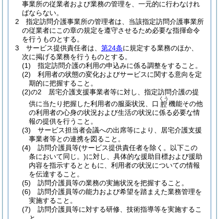
事業所の従業者および業務の管理を、一元的に行わなけれ
ばならない。
2
指定訪問介護事業所の管理者は、当該指定訪問介護事業所
の従業者にこの章の規定を遵守させるため必要な指揮命令
を行うものとする。
3
サービス提供責任者は、
第24条
に規定する業務のほか、
次に掲げる業務を行うものとする。
(1)
指定訪問介護の利用の申込みに係る調整をすること。
(2)
利用者の状態の変化およびサービスに関する意向を定
期的に把握すること。
(2)の2
居宅介護支援事業者等に対し、指定訪問介護の提
くう
供に当たり把握した利用者の服薬状況、口
機能その他
腔
の利用者の心身の状況および生活の状況に係る必要な情
報の提供を行うこと。
(3)
サービス担当者会議への出席等により、居宅介護支援
事業者等との連携を図ること。
(4)
訪問介護員等
(サービス提供責任者を除く。以下この
条において同じ。)
に対し、具体的な援助目標および援助
内容を指示するとともに、利用者の状況についての情報
を伝達すること。
(5)
訪問介護員等の業務の実施状況を把握すること。
(6)
訪問介護員等の能力および希望を踏まえた業務管理を
実施すること。
(7)
訪問介護員等に対する研修、技術指導等を実施するこ
と。