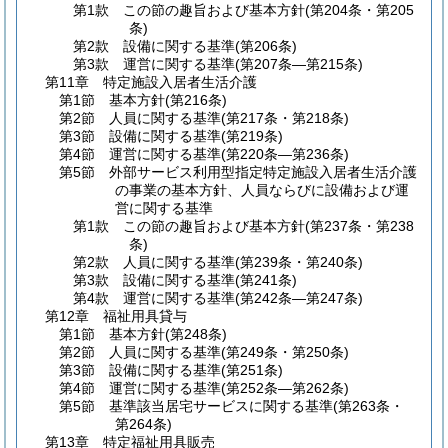
第1款
この節の趣旨および基本方針
(第204条・第205
条)
第2款
設備に関する基準
(第206条)
第3款
運営に関する基準
(第207条―第215条)
第11章
特定施設入居者生活介護
第1節
基本方針
(第216条)
第2節
人員に関する基準
(第217条・第218条)
第3節
設備に関する基準
(第219条)
第4節
運営に関する基準
(第220条―第236条)
第5節
外部サービス利用型指定特定施設入居者生活介護
の事業の基本方針、人員ならびに設備および運
営に関する基準
第1款
この節の趣旨および基本方針
(第237条・第238
条)
第2款
人員に関する基準
(第239条・第240条)
第3款
設備に関する基準
(第241条)
第4款
運営に関する基準
(第242条―第247条)
第12章
福祉用具貸与
第1節
基本方針
(第248条)
第2節
人員に関する基準
(第249条・第250条)
第3節
設備に関する基準
(第251条)
第4節
運営に関する基準
(第252条―第262条)
第5節
基準該当居宅サービスに関する基準
(第263条・
第264条)
第13章
特定福祉用具販売