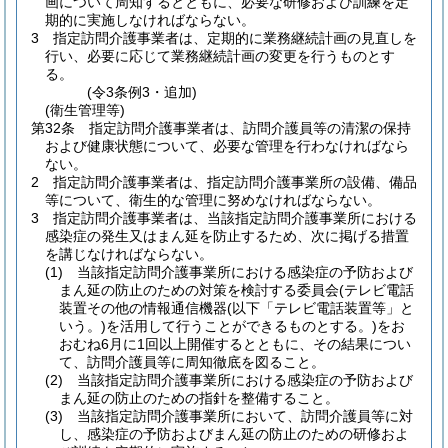
画について周知するとともに、必要な研修および訓練を定
期的に実施しなければならない。
3
指定訪問介護事業者は、定期的に業務継続計画の見直しを
行い、必要に応じて業務継続計画の変更を行うものとす
る。
(令3条例3・追加)
(衛生管理等)
第32条
指定訪問介護事業者は、訪問介護員等の清潔の保持
および健康状態について、必要な管理を行わなければなら
ない。
2
指定訪問介護事業者は、指定訪問介護事業所の設備、備品
等について、衛生的な管理に努めなければならない。
3
指定訪問介護事業者は、当該指定訪問介護事業所における
感染症の発生又はまん延を防止するため、次に掲げる措置
を講じなければならない。
(1)
当該指定訪問介護事業所における感染症の予防および
まん延の防止のための対策を検討する委員会
(テレビ電話
装置その他の情報通信機器
(以下「テレビ電話装置等」と
いう。)
を活用して行うことができるものとする。)
をお
おむね6月に1回以上開催するとともに、その結果につい
て、訪問介護員等に周知徹底を図ること。
(2)
当該指定訪問介護事業所における感染症の予防および
まん延の防止のための指針を整備すること。
(3)
当該指定訪問介護事業所において、訪問介護員等に対
し、感染症の予防およびまん延の防止のための研修およ