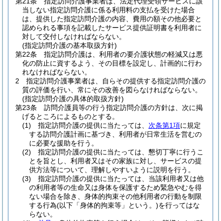
第21条
指定訪問介護事業者は、法定代理受領サービスに該
当しない指定訪問介護に係る利用料の支払を受けた場合
は、提供した指定訪問介護の内容、費用の額その他必要と
認められる事項を記載したサービス提供証明書を利用者に
対して交付しなければならない。
(指定訪問介護の基本取扱方針)
第22条
指定訪問介護は、利用者の要介護状態の軽減又は悪
化の防止に資するよう、その目標を設定し、計画的に行わ
れなければならない。
2
指定訪問介護事業者は、自らその提供する指定訪問介護の
質の評価を行い、常にその改善を図らなければならない。
(指定訪問介護の具体的取扱方針)
第23条
訪問介護員等の行う指定訪問介護の方針は、次に掲
げるところによるものとする。
(1)
指定訪問介護の提供に当たっては、
次条第1項
に規定
する訪問介護計画に基づき、利用者が日常生活を営むの
に必要な援助を行う。
(2)
指定訪問介護の提供に当たっては、懇切丁寧に行うこ
とを旨とし、利用者又はその家族に対し、サービスの提
供方法等について、理解しやすいように説明を行う。
(3)
指定訪問介護の提供に当たっては、当該利用者又は他
の利用者等の生命又は身体を保護するため緊急やむを得
ない場合を除き、身体的拘束その他利用者の行動を制限
する行為
(以下「身体的拘束等」という。)
を行ってはな
らない。