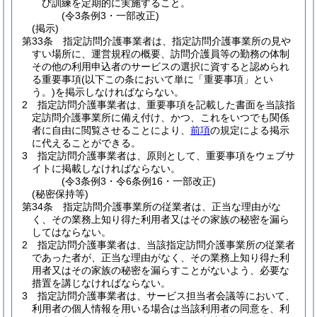
び訓練を定期的に実施すること。
(令3条例3・一部改正)
(掲示)
第33条
指定訪問介護事業者は、指定訪問介護事業所の見や
すい場所に、運営規程の概要、訪問介護員等の勤務の体制
その他の利用申込者のサービスの選択に資すると認められ
る重要事項
(以下この条において単に「重要事項」とい
う。)
を掲示しなければならない。
2
指定訪問介護事業者は、重要事項を記載した書面を当該指
定訪問介護事業所に備え付け、かつ、これをいつでも関係
者に自由に閲覧させることにより、
前項
の規定による掲示
に代えることができる。
3
指定訪問介護事業者は、原則として、重要事項をウェブサ
イトに掲載しなければならない。
(令3条例3・令6条例16・一部改正)
(秘密保持等)
第34条
指定訪問介護事業所の従業者は、正当な理由がな
く、その業務上知り得た利用者又はその家族の秘密を漏ら
してはならない。
2
指定訪問介護事業者は、当該指定訪問介護事業所の従業者
であった者が、正当な理由がなく、その業務上知り得た利
用者又はその家族の秘密を漏らすことがないよう、必要な
措置を講じなければならない。
3
指定訪問介護事業者は、サービス担当者会議等において、
利用者の個人情報を用いる場合は当該利用者の同意を、利