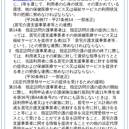
じ。)
等を通じて、利用者の心身の状況、その置かれている
環境、他の保健医療サービス又は福祉サービスの利用状況
等の把握に努めなければならない。
(平26条例77・平27条例14・一部改正)
(居宅介護支援事業者等との連携)
第14条
指定訪問介護事業者は、指定訪問介護の提供に当た
っては、居宅介護支援事業者その他保健医療サービス又は
福祉サービスを提供する者
(以下「居宅介護支援事業者等」
という。)
との密接な連携に努めなければならない。
2
指定訪問介護事業者は、指定訪問介護の提供の終了に際し
ては、利用者又はその家族に対して適切な指導を行うとと
もに、当該利用者に係る居宅介護支援事業者に対する情報
の提供および保健医療サービス又は福祉サービスを提供す
る者との密接な連携に努めなければならない。
(平30条例12・一部改正)
(法定代理受領サービスの提供を受けるための援助)
第15条
指定訪問介護事業者は、指定訪問介護の提供の開始
に際し、利用申込者が介護保険法施行規則
(平成11年厚生省
令第36号)
第64条各号のいずれにも該当しないときは、当
該利用申込者又はその家族に対し、居宅サービス計画の作
成を居宅介護支援事業者に依頼する旨を市に対し届け出る
こと等により、指定訪問介護の提供を法定代理受領サービ
スとして受けることができる旨を説明すること、居宅介護
支援事業者に関する情報を提供することその他の法定代理
受領サービスを行うために必要な援助を行わなければなら