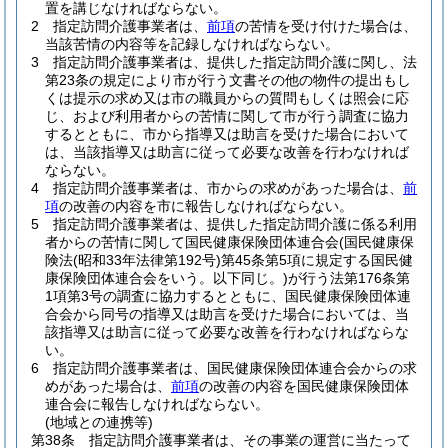
置を講じなければならない。
2
指定訪問介護事業者は、
前項
の苦情を受け付けた場合は、
当該苦情の内容等を記録しなければならない。
3
指定訪問介護事業者は、提供した指定訪問介護に関し、法
第23条の規定により市が行う文書その他の物件の提出もし
くは提示の求め又は市の職員からの質問もしくは照会に応
じ、および利用者からの苦情に関して市が行う調査に協力
するとともに、市から指導又は助言を受けた場合において
は、当該指導又は助言に従って必要な改善を行わなければ
ならない。
4
指定訪問介護事業者は、市からの求めがあった場合は、
前
項
の改善の内容を市に報告しなければならない。
5
指定訪問介護事業者は、提供した指定訪問介護に係る利用
者からの苦情に関して国民健康保険団体連合会
(国民健康保
険法
(昭和33年法律第192号)
第45条第5項に規定する国民健
康保険団体連合会をいう。以下同じ。)
が行う法第176条第
1項第3号の調査に協力するとともに、国民健康保険団体連
合会から同号の指導又は助言を受けた場合においては、当
該指導又は助言に従って必要な改善を行わなければならな
い。
6
指定訪問介護事業者は、国民健康保険団体連合会からの求
めがあった場合は、
前項
の改善の内容を国民健康保険団体
連合会に報告しなければならない。
(地域との連携等)
第38条
指定訪問介護事業者は、その事業の運営に当たって