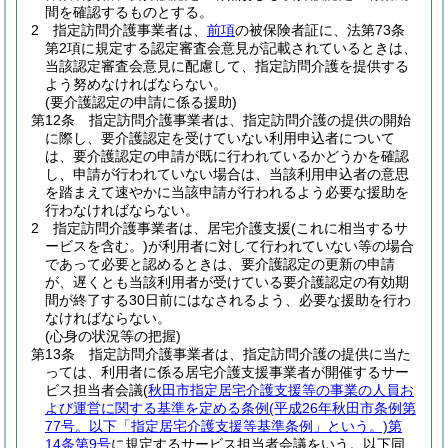
間を確認するものとする。
2
指定訪問介護事業者は、
前項
の被保険者証に、法第73条
第2項に規定する認定審査会意見が記載されているときは、
当該認定審査会意見に配慮して、指定訪問介護を提供する
よう努めなければならない。
(要介護認定の申請に係る援助)
第12条
指定訪問介護事業者は、指定訪問介護の提供の開始
に際し、要介護認定を受けていない利用申込者について
は、要介護認定の申請が既に行われているかどうかを確認
し、申請が行われていない場合は、当該利用申込者の意思
を踏まえて速やかに当該申請が行われるよう必要な援助を
行わなければならない。
2
指定訪問介護事業者は、居宅介護支援
(これに相当するサ
ービスを含む。)
が利用者に対して行われていない等の場合
であって必要と認めるときは、要介護認定の更新の申請
が、遅くとも当該利用者が受けている要介護認定の有効期
間が終了する30日前にはなされるよう、必要な援助を行わ
なければならない。
(心身の状況等の把握)
第13条
指定訪問介護事業者は、指定訪問介護の提供に当た
っては、利用者に係る居宅介護支援事業者が開催するサー
ビス担当者会議
(
秋田市指定居宅介護支援等の事業の人員お
よび運営に関する基準を定める条例
(平成26年秋田市条例第
77号。以下「指定居宅介護支援等基準条例」という。)
第
14条第9号
に規定するサービス担当者会議をいう。以下同