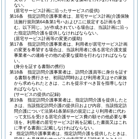
ない。
(居宅サービス計画に沿ったサービスの提供)
第16条
指定訪問介護事業者は、居宅サービス計画
(介護保険
法施行規則第64条第1号ハおよびニに規定する計画を含
む。以下同じ。)
が作成されている場合は、当該計画に沿っ
た指定訪問介護を提供しなければならない。
(居宅サービス計画等の変更の援助)
第17条
指定訪問介護事業者は、利用者が居宅サービス計画
の変更を希望する場合は、当該利用者に係る居宅介護支援
事業者への連絡その他の必要な援助を行わなければならな
い。
(身分を証する書類の携行)
第18条
指定訪問介護事業者は、訪問介護員等に身分を証す
る書類を携行させ、初回訪問時および利用者又はその家族
から求められたときは、これを提示すべき旨を指導しなけ
ればならない。
(サービスの提供の記録)
第19条
指定訪問介護事業者は、指定訪問介護を提供したと
きは、当該指定訪問介護の提供日および内容、当該指定訪
問介護について法第41条第6項の規定により利用者に代わ
って支払を受ける居宅介護サービス費の額その他必要な事
項を、利用者の居宅サービス計画を記載した書面又はこれ
に準ずる書面に記載しなければならない。
2
指定訪問介護事業者は、指定訪問介護を提供したときは、