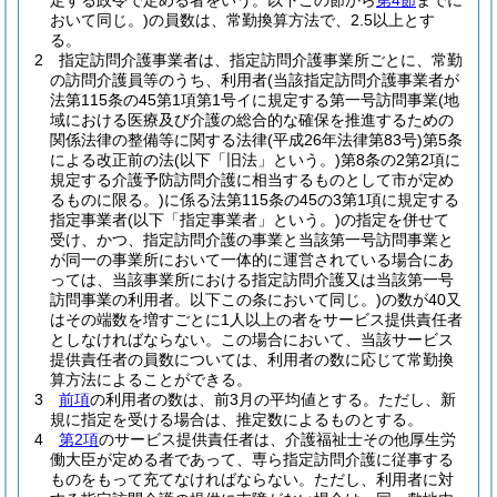
定する政令で定める者をいう。以下この節から
第4節
までに
おいて同じ。)
の員数は、常勤換算方法で、2.5以上とす
る。
2
指定訪問介護事業者は、指定訪問介護事業所ごとに、常勤
の訪問介護員等のうち、利用者
(当該指定訪問介護事業者が
法第115条の45第1項第1号イに規定する第一号訪問事業
(地
域における医療及び介護の総合的な確保を推進するための
関係法律の整備等に関する法律
(平成26年法律第83号)
第5条
による改正前の法
(以下「旧法」という。)
第8条の2第2項に
規定する介護予防訪問介護に相当するものとして市が定め
るものに限る。)
に係る法第115条の45の3第1項に規定する
指定事業者
(以下「指定事業者」という。)
の指定を併せて
受け、かつ、指定訪問介護の事業と当該第一号訪問事業と
が同一の事業所において一体的に運営されている場合にあ
っては、当該事業所における指定訪問介護又は当該第一号
訪問事業の利用者。以下この条において同じ。)
の数が40又
はその端数を増すごとに1人以上の者をサービス提供責任者
としなければならない。
この場合において、当該サービス
提供責任者の員数については、利用者の数に応じて常勤換
算方法によることができる。
3
前項
の利用者の数は、前3月の平均値とする。
ただし、新
規に指定を受ける場合は、推定数によるものとする。
4
第2項
のサービス提供責任者は、介護福祉士その他厚生労
働大臣が定める者であって、専ら指定訪問介護に従事する
ものをもって充てなければならない。
ただし、利用者に対