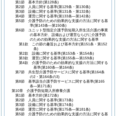
第1節
基本方針
(第128条)
第2節
人員に関する基準
(第129条・第130条)
第3節
設備に関する基準
(第131条・第132条)
第4節
運営に関する基準
(第133条―第142条)
第5節
介護予防のための効果的な支援の方法に関する基
準
(第143条―第150条)
第6節
ユニット型指定介護予防短期入所生活介護の事業
の基本方針、設備および運営ならびに介護予防
のための効果的な支援の方法に関する基準
第1款
この節の趣旨および基本方針
(第151条・第152
条)
第2款
設備に関する基準
(第153条・第154条)
第3款
運営に関する基準
(第155条―第159条)
第4款
介護予防のための効果的な支援の方法に関する
基準
(第160条―第164条)
第7節
共生型介護予防サービスに関する基準
(第164条
の2・第164条の3)
第8節
基準該当介護予防サービスに関する基準
(第165
条―第171条)
第10章
介護予防短期入所療養介護
第1節
基本方針
(第172条)
第2節
人員に関する基準
(第173条)
第3節
設備に関する基準
(第174条)
第4節
運営に関する基準
(第175条―第181条)
第5節
介護予防のための効果的な支援の方法に関する基