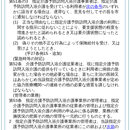
第51条の3
指定介護予防訪問入浴介護事業者は、指定介護
予防訪問入浴介護を受けている利用者が
次の各号
のいずれ
かに該当する場合は、遅滞なく、意見を付してその旨を市
に通知しなければならない。
(1)
正当な理由なしに指定介護予防訪問入浴介護の利用に
関する指示に従わないことにより、要支援状態の程度を
増進させたと認められるとき又は要介護状態になったと
認められるとき。
(2)
偽りその他不正な行為によって保険給付を受け、又は
受けようとしたとき。
(平27条例15・追加)
(緊急時等の対応)
第52条
介護予防訪問入浴介護従業者は、現に指定介護予防
訪問入浴介護の提供を行っているときに利用者に病状の急
変が生じた場合その他必要な場合は、直ちに主治の医師又
はあらかじめ当該指定介護予防訪問入浴介護事業者が定め
た協力医療機関への連絡その他の必要な措置を講じなけれ
ばならない。
(管理者の業務)
第53条
指定介護予防訪問入浴介護事業所の管理者は、指定
介護予防訪問入浴介護事業所の従業者の管理および指定介
護予防訪問入浴介護の利用の申込みに係る調整、業務の実
施状況の把握その他の管理を一元的に行うものとする。
2
指定介護予防訪問入浴介護事業所の管理者は、当該指定介
護予防訪問入浴介護事業所の従業者にこの節および
次節
の