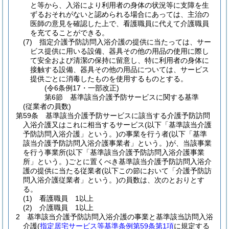
と等から、入浴により利用者の身体の状況等に支障を生
ずるおそれがないと認められる場合にあっては、主治の
医師の意見を確認した上で、看護職員に代えて介護職員
を充てることができる。
(7)
指定介護予防訪問入浴介護の提供に当たっては、サー
ビス提供に用いる設備、器具その他の用品の使用に際し
て安全および清潔の保持に留意し、特に利用者の身体に
接触する設備、器具その他の用品については、サービス
提供ごとに消毒したものを使用するものとする。
(令6条例17・一部改正)
第6節
基準該当介護予防サービスに関する基準
(従業者の員数)
第59条
基準該当介護予防サービスに該当する介護予防訪問
入浴介護又はこれに相当するサービス
(以下「基準該当介護
予防訪問入浴介護」という。)
の事業を行う者
(以下「基準
該当介護予防訪問入浴介護事業者」という。)
が、当該事業
を行う事業所
(以下「基準該当介護予防訪問入浴介護事業
所」という。)
ごとに置くべき基準該当介護予防訪問入浴介
護の提供に当たる従業者
(以下この節において「介護予防訪
問入浴介護従業者」という。)
の員数は、次のとおりとす
る。
(1)
看護職員 1以上
(2)
介護職員 1以上
2
基準該当介護予防訪問入浴介護の事業と基準該当訪問入浴
介護
(
指定居宅サービス等基準条例第59条第1項
に規定する