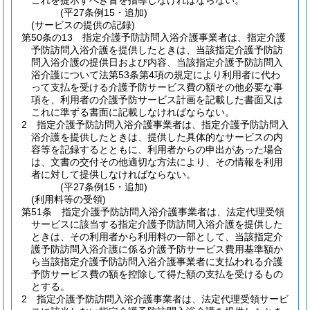
これを提示すべき旨を指導しなければならない。
(平27条例15・追加)
(サービスの提供の記録)
第50条の13
指定介護予防訪問入浴介護事業者は、指定介護
予防訪問入浴介護を提供したときは、当該指定介護予防訪
問入浴介護の提供日および内容、当該指定介護予防訪問入
浴介護について法第53条第4項の規定により利用者に代わ
って支払を受ける介護予防サービス費の額その他必要な事
項を、利用者の介護予防サービス計画を記載した書面又は
これに準ずる書面に記載しなければならない。
2
指定介護予防訪問入浴介護事業者は、指定介護予防訪問入
浴介護を提供したときは、提供した具体的なサービスの内
容等を記録するとともに、利用者からの申出があった場合
は、文書の交付その他適切な方法により、その情報を利用
者に対して提供しなければならない。
(平27条例15・追加)
(利用料等の受領)
第51条
指定介護予防訪問入浴介護事業者は、法定代理受領
サービスに該当する指定介護予防訪問入浴介護を提供した
ときは、その利用者から利用料の一部として、当該指定介
護予防訪問入浴介護に係る介護予防サービス費用基準額か
ら当該指定介護予防訪問入浴介護事業者に支払われる介護
予防サービス費の額を控除して得た額の支払を受けるもの
とする。
2
指定介護予防訪問入浴介護事業者は、法定代理受領サービ