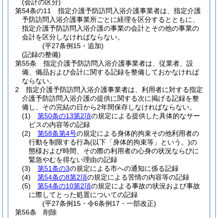
(会計の区分)
第54条の11
指定介護予防訪問入浴介護事業者は、指定介護
予防訪問入浴介護事業所ごとに経理を区分するとともに、
指定介護予防訪問入浴介護の事業の会計とその他の事業の
会計を区分しなければならない。
(平27条例15・追加)
(記録の整備)
第55条
指定介護予防訪問入浴介護事業者は、従業者、設
備、備品および会計に関する記録を整備しておかなければ
ならない。
2
指定介護予防訪問入浴介護事業者は、利用者に対する指定
介護予防訪問入浴介護の提供に関する次に掲げる記録を整
備し、その完結の日から2年間保存しなければならない。
(1)
第50条の13第2項
の規定による提供した具体的なサー
ビスの内容等の記録
(2)
第58条第4号
の規定による身体的拘束その他利用者の
行動を制限する行為
(以下「身体的拘束等」という。)
の
態様および時間、その際の利用者の心身の状況ならびに
緊急やむを得ない理由の記録
(3)
第51条の3
の規定による市への通知に係る記録
(4)
第54条の8第2項
の規定による苦情の内容等の記録
(5)
第54条の10第2項
の規定による事故の状況および事故
に際してとった処置についての記録
(平27条例15・令6条例17・一部改正)
第56条
削除