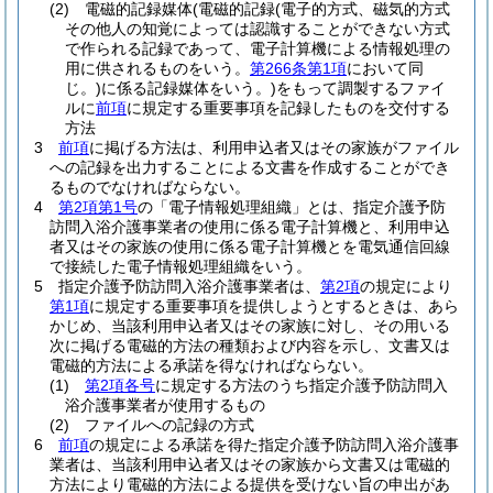
(2)
電磁的記録媒体
(電磁的記録
(電子的方式、磁気的方式
その他人の知覚によっては認識することができない方式
で作られる記録であって、電子計算機による情報処理の
用に供されるものをいう。
第266条第1項
において同
じ。)
に係る記録媒体をいう。)
をもって調製するファイ
ルに
前項
に規定する重要事項を記録したものを交付する
方法
3
前項
に掲げる方法は、利用申込者又はその家族がファイル
への記録を出力することによる文書を作成することができ
るものでなければならない。
4
第2項第1号
の「電子情報処理組織」とは、指定介護予防
訪問入浴介護事業者の使用に係る電子計算機と、利用申込
者又はその家族の使用に係る電子計算機とを電気通信回線
で接続した電子情報処理組織をいう。
5
指定介護予防訪問入浴介護事業者は、
第2項
の規定により
第1項
に規定する重要事項を提供しようとするときは、あら
かじめ、当該利用申込者又はその家族に対し、その用いる
次に掲げる電磁的方法の種類および内容を示し、文書又は
電磁的方法による承諾を得なければならない。
(1)
第2項各号
に規定する方法のうち指定介護予防訪問入
浴介護事業者が使用するもの
(2)
ファイルへの記録の方式
6
前項
の規定による承諾を得た指定介護予防訪問入浴介護事
業者は、当該利用申込者又はその家族から文書又は電磁的
方法により電磁的方法による提供を受けない旨の申出があ