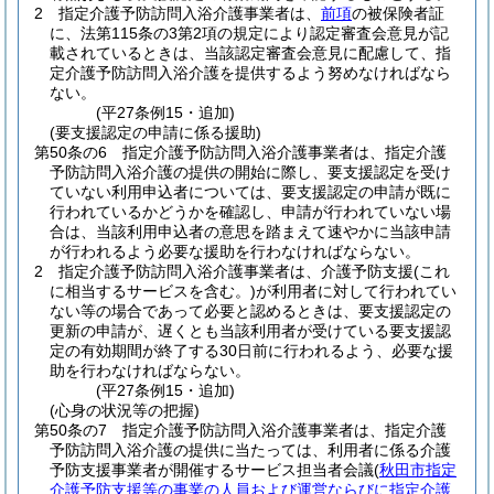
2
指定介護予防訪問入浴介護事業者は、
前項
の被保険者証
に、法第115条の3第2項の規定により認定審査会意見が記
載されているときは、当該認定審査会意見に配慮して、指
定介護予防訪問入浴介護を提供するよう努めなければなら
ない。
(平27条例15・追加)
(要支援認定の申請に係る援助)
第50条の6
指定介護予防訪問入浴介護事業者は、指定介護
予防訪問入浴介護の提供の開始に際し、要支援認定を受け
ていない利用申込者については、要支援認定の申請が既に
行われているかどうかを確認し、申請が行われていない場
合は、当該利用申込者の意思を踏まえて速やかに当該申請
が行われるよう必要な援助を行わなければならない。
2
指定介護予防訪問入浴介護事業者は、介護予防支援
(これ
に相当するサービスを含む。)
が利用者に対して行われてい
ない等の場合であって必要と認めるときは、要支援認定の
更新の申請が、遅くとも当該利用者が受けている要支援認
定の有効期間が終了する30日前に行われるよう、必要な援
助を行わなければならない。
(平27条例15・追加)
(心身の状況等の把握)
第50条の7
指定介護予防訪問入浴介護事業者は、指定介護
予防訪問入浴介護の提供に当たっては、利用者に係る介護
予防支援事業者が開催するサービス担当者会議
(
秋田市指定
介護予防支援等の事業の人員および運営ならびに指定介護