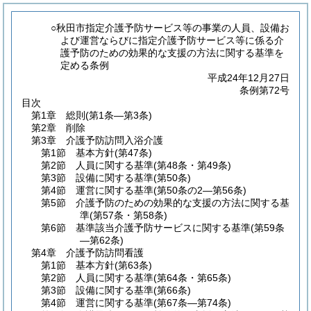
○秋田市指定介護予防サービス等の事業の人員、設備お
よび運営ならびに指定介護予防サービス等に係る介
護予防のための効果的な支援の方法に関する基準を
定める条例
平成24年12月27日
条例第72号
目次
第1章
総則
(第1条―第3条)
第2章
削除
第3章
介護予防訪問入浴介護
第1節
基本方針
(第47条)
第2節
人員に関する基準
(第48条・第49条)
第3節
設備に関する基準
(第50条)
第4節
運営に関する基準
(第50条の2―第56条)
第5節
介護予防のための効果的な支援の方法に関する基
準
(第57条・第58条)
第6節
基準該当介護予防サービスに関する基準
(第59条
―第62条)
第4章
介護予防訪問看護
第1節
基本方針
(第63条)
第2節
人員に関する基準
(第64条・第65条)
第3節
設備に関する基準
(第66条)
第4節
運営に関する基準
(第67条―第74条)