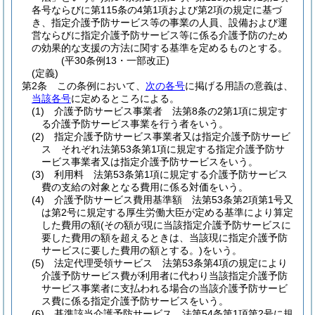
各号ならびに第115条の4第1項および第2項の規定に基づ
き、指定介護予防サービス等の事業の人員、設備および運
営ならびに指定介護予防サービス等に係る介護予防のため
の効果的な支援の方法に関する基準を定めるものとする。
(平30条例13・一部改正)
(定義)
第2条
この条例において、
次の各号
に掲げる用語の意義は、
当該各号
に定めるところによる。
(1)
介護予防サービス事業者 法第8条の2第1項に規定す
る介護予防サービス事業を行う者をいう。
(2)
指定介護予防サービス事業者又は指定介護予防サービ
ス それぞれ法第53条第1項に規定する指定介護予防サ
ービス事業者又は指定介護予防サービスをいう。
(3)
利用料 法第53条第1項に規定する介護予防サービス
費の支給の対象となる費用に係る対価をいう。
(4)
介護予防サービス費用基準額 法第53条第2項第1号又
は第2号に規定する厚生労働大臣が定める基準により算定
した費用の額
(その額が現に当該指定介護予防サービスに
要した費用の額を超えるときは、当該現に指定介護予防
サービスに要した費用の額とする。)
をいう。
(5)
法定代理受領サービス 法第53条第4項の規定により
介護予防サービス費が利用者に代わり当該指定介護予防
サービス事業者に支払われる場合の当該介護予防サービ
ス費に係る指定介護予防サービスをいう。
(6)
基準該当介護予防サービス 法第54条第1項第2号に規