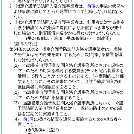
に連絡を行わなければならない。
2
指定介護予防訪問入浴介護事業者は、
前項
の事故の状況お
よび事故に際してとった処置について記録しなければなら
ない。
3
指定介護予防訪問入浴介護事業者は、利用者に対する指定
介護予防訪問入浴介護の提供により賠償すべき事故が発生
した場合は、損害賠償を速やかに行わなければならない。
(平27条例15・追加、平28条例37・一部改正)
(虐待の防止)
第54条の10の2
指定介護予防訪問入浴介護事業者は、虐待
の発生又はその再発を防止するため、次に掲げる措置を講
じなければならない。
(1)
当該指定介護予防訪問入浴介護事業所における虐待の
防止のための対策を検討する委員会
(テレビ電話装置等を
活用して行うことができるものとする。)
を定期的に開催
するとともに、その結果について、介護予防訪問入浴介
護従業者に周知徹底を図ること。
(2)
当該指定介護予防訪問入浴介護事業所における虐待の
防止のための指針を整備すること。
(3)
当該指定介護予防訪問入浴介護事業所において、介護
予防訪問入浴介護従業者に対し、虐待の防止のための研
修を定期的に実施すること。
(4)
前3号
に掲げる措置を適切に実施するための担当者を
置くこと。
(令3条例4・追加)