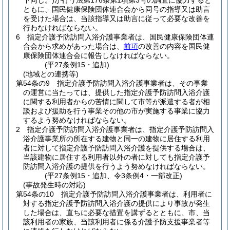
下同じ。)
が行う法第176条第1項第3号の調査に協力すると
ともに、国民健康保険団体連合会から同号の指導又は助言
を受けた場合は、当該指導又は助言に従って必要な改善を
行わなければならない。
6
指定介護予防訪問入浴介護事業者は、国民健康保険団体連
合会から求めがあった場合は、
前項
の改善の内容を国民健
康保険団体連合会に報告しなければならない。
(平27条例15・追加)
(地域との連携等)
第54条の9
指定介護予防訪問入浴介護事業者は、その事業
の運営に当たっては、提供した指定介護予防訪問入浴介護
に関する利用者からの苦情に関して市等が派遣する者が相
談および援助を行う事業その他の市が実施する事業に協力
するよう努めなければならない。
2
指定介護予防訪問入浴介護事業者は、指定介護予防訪問入
浴介護事業所の所在する建物と同一の建物に居住する利用
者に対して指定介護予防訪問入浴介護を提供する場合は、
当該建物に居住する利用者以外の者に対しても指定介護予
防訪問入浴介護の提供を行うよう努めなければならない。
(平27条例15・追加、令3条例4・一部改正)
(事故発生時の対応)
第54条の10
指定介護予防訪問入浴介護事業者は、利用者に
対する指定介護予防訪問入浴介護の提供により事故が発生
した場合は、直ちに必要な措置を講ずるとともに、市、当
該利用者の家族、当該利用者に係る介護予防支援事業者等