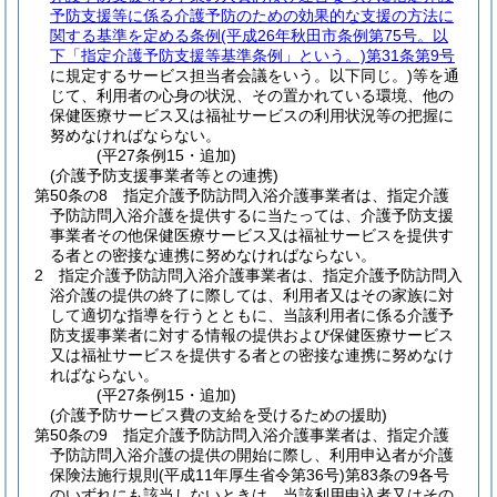
予防支援等に係る介護予防のための効果的な支援の方法に
関する基準を定める条例
(平成26年秋田市条例第75号。以
下「指定介護予防支援等基準条例」という。)
第31条第9号
に規定するサービス担当者会議をいう。以下同じ。)
等を通
じて、利用者の心身の状況、その置かれている環境、他の
保健医療サービス又は福祉サービスの利用状況等の把握に
努めなければならない。
(平27条例15・追加)
(介護予防支援事業者等との連携)
第50条の8
指定介護予防訪問入浴介護事業者は、指定介護
予防訪問入浴介護を提供するに当たっては、介護予防支援
事業者その他保健医療サービス又は福祉サービスを提供す
る者との密接な連携に努めなければならない。
2
指定介護予防訪問入浴介護事業者は、指定介護予防訪問入
浴介護の提供の終了に際しては、利用者又はその家族に対
して適切な指導を行うとともに、当該利用者に係る介護予
防支援事業者に対する情報の提供および保健医療サービス
又は福祉サービスを提供する者との密接な連携に努めなけ
ればならない。
(平27条例15・追加)
(介護予防サービス費の支給を受けるための援助)
第50条の9
指定介護予防訪問入浴介護事業者は、指定介護
予防訪問入浴介護の提供の開始に際し、利用申込者が介護
保険法施行規則
(平成11年厚生省令第36号)
第83条の9各号
のいずれにも該当しないときは、当該利用申込者又はその