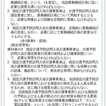
務継続計画」という。)
を策定し、当該業務継続計画に従い
必要な措置を講じなければならない。
2
指定介護予防訪問入浴介護事業者は、介護予防訪問入浴介
護従業者に対し、業務継続計画について周知するととも
に、必要な研修および訓練を定期的に実施しなければなら
ない。
3
指定介護予防訪問入浴介護事業者は、定期的に業務継続計
画の見直しを行い、必要に応じて業務継続計画の変更を行
うものとする。
(令3条例4・追加)
(衛生管理等)
第54条の3
指定介護予防訪問入浴介護事業者は、介護予防
訪問入浴介護従業者の清潔の保持および健康状態につい
て、必要な管理を行わなければならない。
2
指定介護予防訪問入浴介護事業者は、指定介護予防訪問入
浴介護事業所の介護予防訪問入浴介護に用いる浴槽その他
の設備、備品等について、衛生的な管理に努めなければな
らない。
3
指定介護予防訪問入浴介護事業者は、当該指定介護予防訪
問入浴介護事業所における感染症の発生又はまん延を防止
するため、次に掲げる措置を講じなければならない。
(1)
当該指定介護予防訪問入浴介護事業所における感染症
の予防およびまん延の防止のための対策を検討する委員
会
(テレビ電話装置その他の情報通信機器
(以下「テレビ
電話装置等」という。)
を活用して行うことができるもの