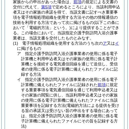
家族からの申出があった場合は、
前項
の規定による文書の
交付に代えて、
第5項
で定めるところにより、当該利用申込
者又はその家族の承諾を得て、当該文書に記すべき重要事
項を電子情報処理組織を使用する方法その他の情報通信の
技術を利用する方法であって次に掲げるもの
(以下この条に
おいて「電磁的方法」という。)
により提供することができ
る。
この場合において、当該指定介護予防訪問入浴介護事
業者は、当該文書を交付したものとみなす。
(1)
電子情報処理組織を使用する方法のうち次の
ア
又は
イ
に掲げるもの
ア
指定介護予防訪問入浴介護事業者の使用に係る電子
計算機と利用申込者又はその家族の使用に係る電子計
算機とを接続する電気通信回線を通じて送信し、受信
者の使用に係る電子計算機に備えられたファイルに記
録する方法
イ
指定介護予防訪問入浴介護事業者の使用に係る電子
計算機に備えられたファイルに記録された
前項
に規定
する重要事項を電気通信回線を通じて利用申込者又は
その家族の閲覧に供し、当該利用申込者又はその家族
の使用に係る電子計算機に備えられたファイルに当該
重要事項を記録する方法
(電磁的方法による提供を受け
る旨の承諾又は受けない旨の申出をする場合にあって
は、指定介護予防訪問入浴介護事業者の使用に係る電
子計算機に備えられたファイルにその旨を記録する方
法)