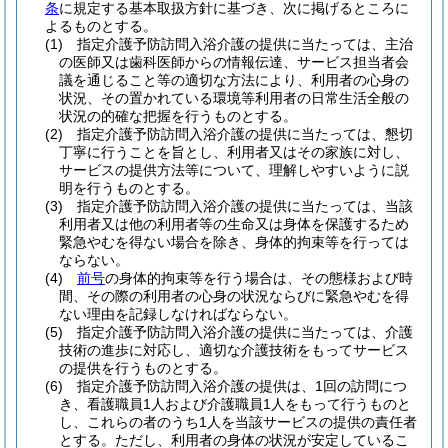
条
に規定する基本取扱方針に基づき、次に掲げるところに
よるものとする。
(1)
指定介護予防訪問入浴介護の提供に当たっては、主治
の医師又は歯科医師からの情報伝達、サービス担当者会
議を通じること等の適切な方法により、利用者の心身の
状況、その置かれている環境等利用者の日常生活全般の
状況の的確な把握を行うものとする。
(2)
指定介護予防訪問入浴介護の提供に当たっては、懇切
丁寧に行うことを旨とし、利用者又はその家族に対し、
サービスの提供方法等について、理解しやすいように説
明を行うものとする。
(3)
指定介護予防訪問入浴介護の提供に当たっては、当該
利用者又は他の利用者等の生命又は身体を保護するため
緊急やむを得ない場合を除き、身体的拘束等を行っては
ならない。
(4)
前号
の身体的拘束等を行う場合は、その態様および時
間、その際の利用者の心身の状況ならびに緊急やむを得
ない理由を記録しなければならない。
(5)
指定介護予防訪問入浴介護の提供に当たっては、介護
技術の進歩に対応し、適切な介護技術をもってサービス
の提供を行うものとする。
(6)
指定介護予防訪問入浴介護の提供は、1回の訪問につ
き、看護職員1人および介護職員1人をもって行うものと
し、これらの者のうち1人を当該サービスの提供の責任者
とする。
ただし、利用者の身体の状況が安定しているこ