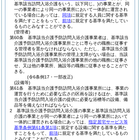
基準該当訪問入浴介護をいう。以下同じ。)
の事業とが、同
一の事業者により同一の事業所において一体的に運営され
ている場合にあっては、
同項
に規定する人員に関する基準
を満たすことをもって、
前項
に規定する基準を満たしてい
るものとみなすことができる。
(管理者)
第60条
基準該当介護予防訪問入浴介護事業者は、基準該当
介護予防訪問入浴介護事業所ごとに専らその職務に従事す
る管理者を置かなければならない。
ただし、基準該当介護
予防訪問入浴介護事業所の管理上支障がない場合は、当該
基準該当介護予防訪問入浴介護事業所の他の職務に従事さ
せ、又は他の事業所、施設等の職務に従事させることがで
きる。
(令6条例17・一部改正)
(設備等)
第61条
基準該当介護予防訪問入浴介護事業所には、事業の
運営を行うために必要な広さの区画を設けるほか、基準該
当介護予防訪問入浴介護の提供に必要な浴槽等の設備、備
品等を備えなければならない。
2
基準該当介護予防訪問入浴介護の事業と基準該当訪問入浴
介護の事業とが同一の事業者により同一の事業所において
一体的に運営される場合にあっては、
指定居宅サービス等
基準条例第61条第1項
に規定する設備に関する基準を満た
すことをもって、
前項
に規定する基準を満たしているもの
とみなすことができる。