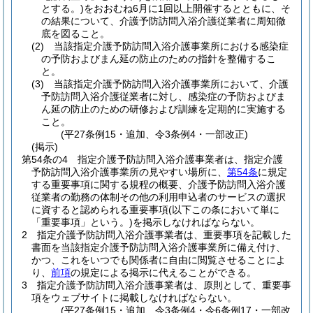
とする。)
をおおむね6月に1回以上開催するとともに、そ
の結果について、介護予防訪問入浴介護従業者に周知徹
底を図ること。
(2)
当該指定介護予防訪問入浴介護事業所における感染症
の予防およびまん延の防止のための指針を整備するこ
と。
(3)
当該指定介護予防訪問入浴介護事業所において、介護
予防訪問入浴介護従業者に対し、感染症の予防およびま
ん延の防止のための研修および訓練を定期的に実施する
こと。
(平27条例15・追加、令3条例4・一部改正)
(掲示)
第54条の4
指定介護予防訪問入浴介護事業者は、指定介護
予防訪問入浴介護事業所の見やすい場所に、
第54条
に規定
する重要事項に関する規程の概要、介護予防訪問入浴介護
従業者の勤務の体制その他の利用申込者のサービスの選択
に資すると認められる重要事項
(以下この条において単に
「重要事項」という。)
を掲示しなければならない。
2
指定介護予防訪問入浴介護事業者は、重要事項を記載した
書面を当該指定介護予防訪問入浴介護事業所に備え付け、
かつ、これをいつでも関係者に自由に閲覧させることによ
り、
前項
の規定による掲示に代えることができる。
3
指定介護予防訪問入浴介護事業者は、原則として、重要事
項をウェブサイトに掲載しなければならない。
(平27条例15・追加、令3条例4・令6条例17・一部改