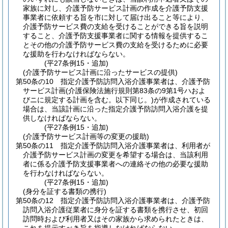
家族に対し、介護予防サービス計画の作成を介護予防支援
事業者に依頼する旨を市に対して届け出ること等により、
介護予防サービス費の支給を受けることができる旨を説明
すること、介護予防支援事業者に関する情報を提供するこ
とその他の介護予防サービス費の支給を受けるために必要
な援助を行わなければならない。
(平27条例15・追加)
(介護予防サービス計画に沿ったサービスの提供)
第50条の10
指定介護予防訪問入浴介護事業者は、介護予防
サービス計画
(介護保険法施行規則第83条の9第1号ハおよ
びニに規定する計画を含む。以下同じ。)
が作成されている
場合は、当該計画に沿った指定介護予防訪問入浴介護を提
供しなければならない。
(平27条例15・追加)
(介護予防サービス計画等の変更の援助)
第50条の11
指定介護予防訪問入浴介護事業者は、利用者が
介護予防サービス計画の変更を希望する場合は、当該利用
者に係る介護予防支援事業者への連絡その他の必要な援助
を行わなければならない。
(平27条例15・追加)
(身分を証する書類の携行)
第50条の12
指定介護予防訪問入浴介護事業者は、介護予防
訪問入浴介護従業者に身分を証する書類を携行させ、初回
訪問時および利用者又はその家族から求められたときは、