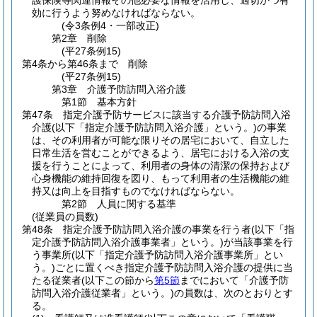
護保険等関連情報その他必要な情報を活用し、適切かつ有
効に行うよう努めなければならない。
(令3条例4・一部改正)
第2章
削除
(平27条例15)
第4条から第46条まで
削除
(平27条例15)
第3章
介護予防訪問入浴介護
第1節
基本方針
第47条
指定介護予防サービスに該当する介護予防訪問入浴
介護
(以下「指定介護予防訪問入浴介護」という。)
の事業
は、その利用者が可能な限りその居宅において、自立した
日常生活を営むことができるよう、居宅における入浴の支
援を行うことによって、利用者の身体の清潔の保持および
心身機能の維持回復を図り、もって利用者の生活機能の維
持又は向上を目指すものでなければならない。
第2節
人員に関する基準
(従業員の員数)
第48条
指定介護予防訪問入浴介護の事業を行う者
(以下「指
定介護予防訪問入浴介護事業者」という。)
が当該事業を行
う事業所
(以下「指定介護予防訪問入浴介護事業所」とい
う。)
ごとに置くべき指定介護予防訪問入浴介護の提供に当
たる従業者
(以下この節から
第5節
までにおいて「介護予防
訪問入浴介護従業者」という。)
の員数は、次のとおりとす
る。