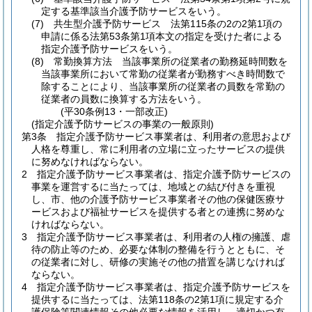
定する基準該当介護予防サービスをいう。
(7)
共生型介護予防サービス 法第115条の2の2第1項の
申請に係る法第53条第1項本文の指定を受けた者による
指定介護予防サービスをいう。
(8)
常勤換算方法 当該事業所の従業者の勤務延時間数を
当該事業所において常勤の従業者が勤務すべき時間数で
除することにより、当該事業所の従業者の員数を常勤の
従業者の員数に換算する方法をいう。
(平30条例13・一部改正)
(指定介護予防サービスの事業の一般原則)
第3条
指定介護予防サービス事業者は、利用者の意思および
人格を尊重し、常に利用者の立場に立ったサービスの提供
に努めなければならない。
2
指定介護予防サービス事業者は、指定介護予防サービスの
事業を運営するに当たっては、地域との結び付きを重視
し、市、他の介護予防サービス事業者その他の保健医療サ
ービスおよび福祉サービスを提供する者との連携に努めな
ければならない。
3
指定介護予防サービス事業者は、利用者の人権の擁護、虐
待の防止等のため、必要な体制の整備を行うとともに、そ
の従業者に対し、研修の実施その他の措置を講じなければ
ならない。
4
指定介護予防サービス事業者は、指定介護予防サービスを
提供するに当たっては、法第118条の2第1項に規定する介