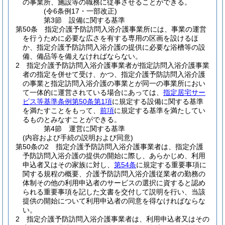
の事業所、施設等の職務に従事させることができる。
(令6条例17・一部改正)
第3節
設備に関する基準
第50条
指定介護予防訪問入浴介護事業所には、事業の運営
を行うために必要な広さを有する専用の区画を設けるほ
か、指定介護予防訪問入浴介護の提供に必要な浴槽等の設
備、備品等を備えなければならない。
2
指定介護予防訪問入浴介護事業者が指定訪問入浴介護事業
者の指定を併せて受け、かつ、指定介護予防訪問入浴介護
の事業と指定訪問入浴介護の事業とが同一の事業所におい
て一体的に運営されている場合にあっては、
指定居宅サー
ビス等基準条例第50条第1項
に規定する設備に関する基準
を満たすことをもって、
前項
に規定する基準を満たしてい
るものとみなすことができる。
第4節
運営に関する基準
(内容および手続の説明および同意)
第50条の2
指定介護予防訪問入浴介護事業者は、指定介護
予防訪問入浴介護の提供の開始に際し、あらかじめ、利用
申込者又はその家族に対し、
第54条
に規定する重要事項に
関する規程の概要、介護予防訪問入浴介護従業者の勤務の
体制その他の利用申込者のサービスの選択に資すると認め
られる重要事項を記した文書を交付して説明を行い、当該
提供の開始について利用申込者の同意を得なければならな
い。
2
指定介護予防訪問入浴介護事業者は、利用申込者又はその