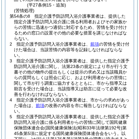
(平27条例15・追加)
(苦情処理)
第54条の8
指定介護予防訪問入浴介護事業者は、提供した
指定介護予防訪問入浴介護に係る利用者およびその家族か
らの苦情に迅速かつ適切に対応するため、苦情を受け付け
るための窓口の設置その他の必要な措置を講じなければな
らない。
2
指定介護予防訪問入浴介護事業者は、
前項
の苦情を受け付
けた場合は、当該苦情の内容等を記録しなければならな
い。
3
指定介護予防訪問入浴介護事業者は、提供した指定介護予
防訪問入浴介護に関し、法第23条の規定により市が行う文
書その他の物件の提出もしくは提示の求め又は当該職員か
らの質問もしくは照会に応じ、および利用者からの苦情に
関して市が行う調査に協力するとともに、市から指導又は
助言を受けた場合は、当該指導又は助言に従って必要な改
善を行わなければならない。
4
指定介護予防訪問入浴介護事業者は、市からの求めがあっ
た場合は、
前項
の改善の内容を市に報告しなければならな
い。
5
指定介護予防訪問入浴介護事業者は、提供した指定介護予
防訪問入浴介護に係る利用者からの苦情に関して国民健康
保険団体連合会
(国民健康保険法
(昭和33年法律第192号)
第
45条第5項に規定する国民健康保険団体連合会をいう。以