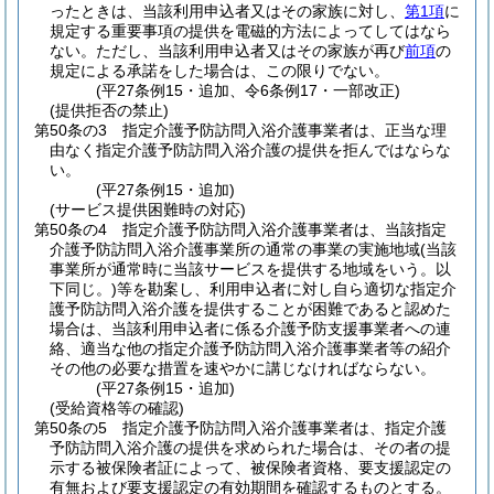
ったときは、当該利用申込者又はその家族に対し、
第1項
に
規定する重要事項の提供を電磁的方法によってしてはなら
ない。
ただし、当該利用申込者又はその家族が再び
前項
の
規定による承諾をした場合は、この限りでない。
(平27条例15・追加、令6条例17・一部改正)
(提供拒否の禁止)
第50条の3
指定介護予防訪問入浴介護事業者は、正当な理
由なく指定介護予防訪問入浴介護の提供を拒んではならな
い。
(平27条例15・追加)
(サービス提供困難時の対応)
第50条の4
指定介護予防訪問入浴介護事業者は、当該指定
介護予防訪問入浴介護事業所の通常の事業の実施地域
(当該
事業所が通常時に当該サービスを提供する地域をいう。以
下同じ。)
等を勘案し、利用申込者に対し自ら適切な指定介
護予防訪問入浴介護を提供することが困難であると認めた
場合は、当該利用申込者に係る介護予防支援事業者への連
絡、適当な他の指定介護予防訪問入浴介護事業者等の紹介
その他の必要な措置を速やかに講じなければならない。
(平27条例15・追加)
(受給資格等の確認)
第50条の5
指定介護予防訪問入浴介護事業者は、指定介護
予防訪問入浴介護の提供を求められた場合は、その者の提
示する被保険者証によって、被保険者資格、要支援認定の
有無および要支援認定の有効期間を確認するものとする。