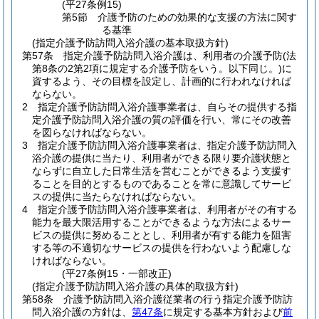
(平27条例15)
第5節
介護予防のための効果的な支援の方法に関す
る基準
(指定介護予防訪問入浴介護の基本取扱方針)
第57条
指定介護予防訪問入浴介護は、利用者の介護予防
(法
第8条の2第2項に規定する介護予防をいう。以下同じ。)
に
資するよう、その目標を設定し、計画的に行われなければ
ならない。
2
指定介護予防訪問入浴介護事業者は、自らその提供する指
定介護予防訪問入浴介護の質の評価を行い、常にその改善
を図らなければならない。
3
指定介護予防訪問入浴介護事業者は、指定介護予防訪問入
浴介護の提供に当たり、利用者ができる限り要介護状態と
ならずに自立した日常生活を営むことができるよう支援す
ることを目的とするものであることを常に意識してサービ
スの提供に当たらなければならない。
4
指定介護予防訪問入浴介護事業者は、利用者がその有する
能力を最大限活用することができるような方法によるサー
ビスの提供に努めることとし、利用者が有する能力を阻害
する等の不適切なサービスの提供を行わないよう配慮しな
ければならない。
(平27条例15・一部改正)
(指定介護予防訪問入浴介護の具体的取扱方針)
第58条
介護予防訪問入浴介護従業者の行う指定介護予防訪
問入浴介護の方針は、
第47条
に規定する基本方針および
前