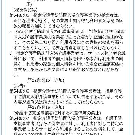
正)
(秘密保持等)
第54条の5
指定介護予防訪問入浴介護事業所の従業者は、
正当な理由がなく、その業務上知り得た利用者又はその家
族の秘密を漏らしてはならない。
2
指定介護予防訪問入浴介護事業者は、当該指定介護予防訪
問入浴介護事業所の従業者であった者が、正当な理由がな
く、その業務上知り得た利用者又はその家族の秘密を漏ら
すことがないよう、必要な措置を講じなければならない。
3
指定介護予防訪問入浴介護事業者は、サービス担当者会議
等において、利用者の個人情報を用いる場合は利用者の同
意を、利用者の家族の個人情報を用いる場合は当該家族の
同意を、あらかじめ文書により得ておかなければならな
い。
(平27条例15・追加)
(広告)
第54条の6
指定介護予防訪問入浴介護事業者は、指定介護
予防訪問入浴介護事業所について広告をする場合は、その
内容が虚偽又は誇大なものであってはならない。
(平27条例15・追加)
(介護予防支援事業者に対する利益供与の禁止)
第54条の7
指定介護予防訪問入浴介護事業者は、介護予防
支援事業者又はその従業者に対し、利用者に対して特定の
事業者によるサービスを利用させることの対償として、金
品その他の財産上の利益を供与してはならない。