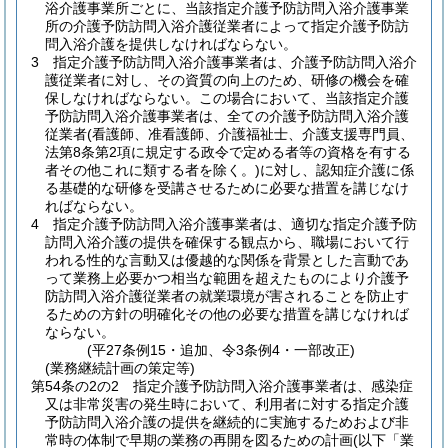
浴介護事業所ごとに、当該指定介護予防訪問入浴介護事業
所の介護予防訪問入浴介護従業者によって指定介護予防訪
問入浴介護を提供しなければならない。
3
指定介護予防訪問入浴介護事業者は、介護予防訪問入浴介
護従業者に対し、その資質の向上のため、研修の機会を確
保しなければならない。
この場合において、当該指定介護
予防訪問入浴介護事業者は、全ての介護予防訪問入浴介護
従業者
(看護師、准看護師、介護福祉士、介護支援専門員、
法第8条第2項に規定する政令で定める者等の資格を有する
者その他これに類する者を除く。)
に対し、認知症介護に係
る基礎的な研修を受講させるために必要な措置を講じなけ
ればならない。
4
指定介護予防訪問入浴介護事業者は、適切な指定介護予防
訪問入浴介護の提供を確保する観点から、職場において行
われる性的な言動又は優越的な関係を背景とした言動であ
って業務上必要かつ相当な範囲を超えたものにより介護予
防訪問入浴介護従業者の就業環境が害されることを防止す
るための方針の明確化その他の必要な措置を講じなければ
ならない。
(平27条例15・追加、令3条例4・一部改正)
(業務継続計画の策定等)
第54条の2の2
指定介護予防訪問入浴介護事業者は、感染症
又は非常災害の発生時において、利用者に対する指定介護
予防訪問入浴介護の提供を継続的に実施するためおよび非
常時の体制で早期の業務の再開を図るための計画
(以下「業