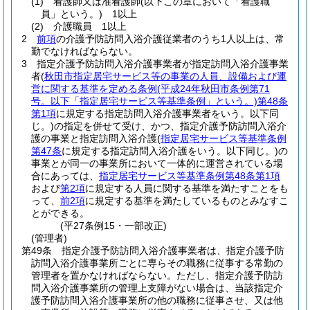
(1)
看護師又は准看護師
(以下この章において「看護職
員」という。)
1以上
(2)
介護職員 1以上
2
前項
の介護予防訪問入浴介護従業者のうち1人以上は、常
勤でなければならない。
3
指定介護予防訪問入浴介護事業者が指定訪問入浴介護事業
者
(
秋田市指定居宅サービス等の事業の人員、設備および運
営に関する基準を定める条例
(平成24年秋田市条例第71
号。以下「指定居宅サービス等基準条例」という。)
第48条
第1項
に規定する指定訪問入浴介護事業者をいう。以下同
じ。)
の指定を併せて受け、かつ、指定介護予防訪問入浴介
護の事業と指定訪問入浴介護
(
指定居宅サービス等基準条例
第47条
に規定する指定訪問入浴介護をいう。以下同じ。)
の
事業とが同一の事業所において一体的に運営されている場
合にあっては、
指定居宅サービス等基準条例第48条第1項
および
第2項
に規定する人員に関する基準を満たすことをも
って、
前2項
に規定する基準を満たしているものとみなすこ
とができる。
(平27条例15・一部改正)
(管理者)
第49条
指定介護予防訪問入浴介護事業者は、指定介護予防
訪問入浴介護事業所ごとに専らその職務に従事する常勤の
管理者を置かなければならない。
ただし、指定介護予防訪
問入浴介護事業所の管理上支障がない場合は、当該指定介
護予防訪問入浴介護事業所の他の職務に従事させ、又は他