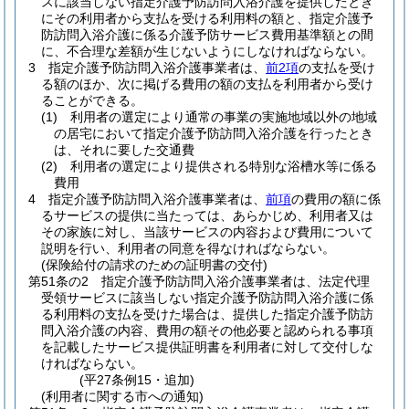
スに該当しない指定介護予防訪問入浴介護を提供したとき
にその利用者から支払を受ける利用料の額と、指定介護予
防訪問入浴介護に係る介護予防サービス費用基準額との間
に、不合理な差額が生じないようにしなければならない。
3
指定介護予防訪問入浴介護事業者は、
前2項
の支払を受け
る額のほか、次に掲げる費用の額の支払を利用者から受け
ることができる。
(1)
利用者の選定により通常の事業の実施地域以外の地域
の居宅において指定介護予防訪問入浴介護を行ったとき
は、それに要した交通費
(2)
利用者の選定により提供される特別な浴槽水等に係る
費用
4
指定介護予防訪問入浴介護事業者は、
前項
の費用の額に係
るサービスの提供に当たっては、あらかじめ、利用者又は
その家族に対し、当該サービスの内容および費用について
説明を行い、利用者の同意を得なければならない。
(保険給付の請求のための証明書の交付)
第51条の2
指定介護予防訪問入浴介護事業者は、法定代理
受領サービスに該当しない指定介護予防訪問入浴介護に係
る利用料の支払を受けた場合は、提供した指定介護予防訪
問入浴介護の内容、費用の額その他必要と認められる事項
を記載したサービス提供証明書を利用者に対して交付しな
ければならない。
(平27条例15・追加)
(利用者に関する市への通知)