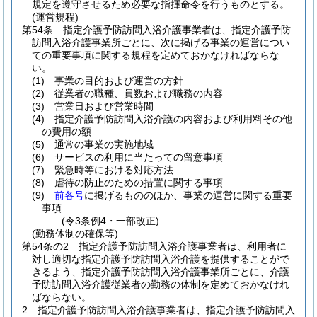
規定を遵守させるため必要な指揮命令を行うものとする。
(運営規程)
第54条
指定介護予防訪問入浴介護事業者は、指定介護予防
訪問入浴介護事業所ごとに、次に掲げる事業の運営につい
ての重要事項に関する規程を定めておかなければならな
い。
(1)
事業の目的および運営の方針
(2)
従業者の職種、員数および職務の内容
(3)
営業日および営業時間
(4)
指定介護予防訪問入浴介護の内容および利用料その他
の費用の額
(5)
通常の事業の実施地域
(6)
サービスの利用に当たっての留意事項
(7)
緊急時等における対応方法
(8)
虐待の防止のための措置に関する事項
(9)
前各号
に掲げるもののほか、事業の運営に関する重要
事項
(令3条例4・一部改正)
(勤務体制の確保等)
第54条の2
指定介護予防訪問入浴介護事業者は、利用者に
対し適切な指定介護予防訪問入浴介護を提供することがで
きるよう、指定介護予防訪問入浴介護事業所ごとに、介護
予防訪問入浴介護従業者の勤務の体制を定めておかなけれ
ばならない。
2
指定介護予防訪問入浴介護事業者は、指定介護予防訪問入