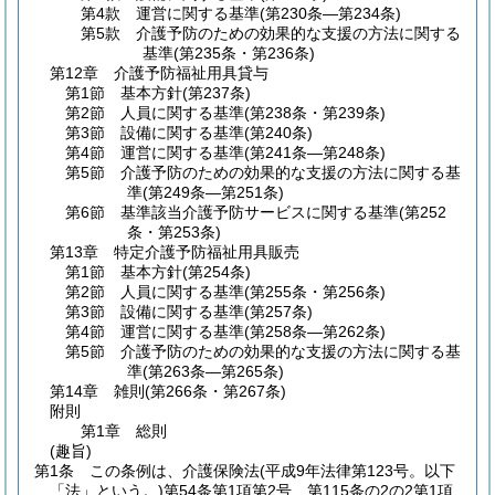
第4款
運営に関する基準
(第230条―第234条)
第5款
介護予防のための効果的な支援の方法に関する
基準
(第235条・第236条)
第12章
介護予防福祉用具貸与
第1節
基本方針
(第237条)
第2節
人員に関する基準
(第238条・第239条)
第3節
設備に関する基準
(第240条)
第4節
運営に関する基準
(第241条―第248条)
第5節
介護予防のための効果的な支援の方法に関する基
準
(第249条―第251条)
第6節
基準該当介護予防サービスに関する基準
(第252
条・第253条)
第13章
特定介護予防福祉用具販売
第1節
基本方針
(第254条)
第2節
人員に関する基準
(第255条・第256条)
第3節
設備に関する基準
(第257条)
第4節
運営に関する基準
(第258条―第262条)
第5節
介護予防のための効果的な支援の方法に関する基
準
(第263条―第265条)
第14章
雑則
(第266条・第267条)
附則
第1章
総則
(趣旨)
第1条
この条例は、介護保険法
(平成9年法律第123号。以下
「法」という。)
第54条第1項第2号、第115条の2の2第1項