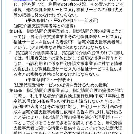
じ。)
等を通じて、利用者の心身の状況、その置かれている
環境、他の保健医療サービス又は福祉サービスの利用状況
等の把握に努めなければならない。
(平26条例77・平27条例14・一部改正)
(居宅介護支援事業者等との連携)
第14条
指定訪問介護事業者は、指定訪問介護の提供に当た
っては、居宅介護支援事業者その他保健医療サービス又は
福祉サービスを提供する者
(以下「居宅介護支援事業者等」
という。)
との密接な連携に努めなければならない。
2
指定訪問介護事業者は、指定訪問介護の提供の終了に際し
ては、利用者又はその家族に対して適切な指導を行うとと
もに、当該利用者に係る居宅介護支援事業者に対する情報
の提供および保健医療サービス又は福祉サービスを提供す
る者との密接な連携に努めなければならない。
(平30条例12・一部改正)
(法定代理受領サービスの提供を受けるための援助)
第15条
指定訪問介護事業者は、指定訪問介護の提供の開始
に際し、利用申込者が介護保険法施行規則
(平成11年厚生省
令第36号)
第64条各号のいずれにも該当しないときは、当
該利用申込者又はその家族に対し、居宅サービス計画の作
成を居宅介護支援事業者に依頼する旨を市に対し届け出る
こと等により、指定訪問介護の提供を法定代理受領サービ
スとして受けることができる旨を説明すること、居宅介護
支援事業者に関する情報を提供することその他の法定代理
受領サービスを行うために必要な援助を行わなければなら