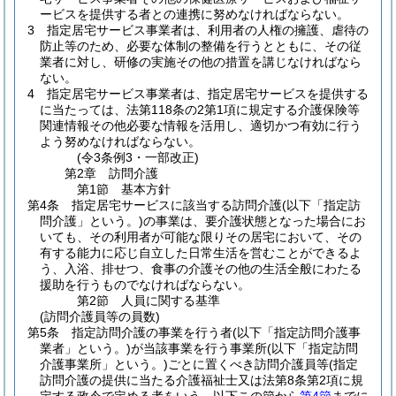
ービスを提供する者との連携に努めなければならない。
3
指定居宅サービス事業者は、利用者の人権の擁護、虐待の
防止等のため、必要な体制の整備を行うとともに、その従
業者に対し、研修の実施その他の措置を講じなければなら
ない。
4
指定居宅サービス事業者は、指定居宅サービスを提供する
に当たっては、法第118条の2第1項に規定する介護保険等
関連情報その他必要な情報を活用し、適切かつ有効に行う
よう努めなければならない。
(令3条例3・一部改正)
第2章
訪問介護
第1節
基本方針
第4条
指定居宅サービスに該当する訪問介護
(以下「指定訪
問介護」という。)
の事業は、要介護状態となった場合にお
いても、その利用者が可能な限りその居宅において、その
有する能力に応じ自立した日常生活を営むことができるよ
う、入浴、排せつ、食事の介護その他の生活全般にわたる
援助を行うものでなければならない。
第2節
人員に関する基準
(訪問介護員等の員数)
第5条
指定訪問介護の事業を行う者
(以下「指定訪問介護事
業者」という。)
が当該事業を行う事業所
(以下「指定訪問
介護事業所」という。)
ごとに置くべき訪問介護員等
(指定
訪問介護の提供に当たる介護福祉士又は法第8条第2項に規