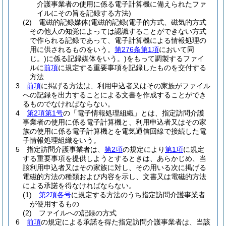
介護事業者の使用に係る電子計算機に備えられたファ
イルにその旨を記録する方法)
(2)
電磁的記録媒体
(電磁的記録
(電子的方式、磁気的方式
その他人の知覚によっては認識することができない方式
で作られる記録であって、電子計算機による情報処理の
用に供されるものをいう。
第276条第1項
において同
じ。)
に係る記録媒体をいう。)
をもって調製するファイ
ルに
前項
に規定する重要事項を記録したものを交付する
方法
3
前項
に掲げる方法は、利用申込者又はその家族がファイル
への記録を出力することによる文書を作成することができ
るものでなければならない。
4
第2項第1号
の「電子情報処理組織」とは、指定訪問介護
事業者の使用に係る電子計算機と、利用申込者又はその家
族の使用に係る電子計算機とを電気通信回線で接続した電
子情報処理組織をいう。
5
指定訪問介護事業者は、
第2項
の規定により
第1項
に規定
する重要事項を提供しようとするときは、あらかじめ、当
該利用申込者又はその家族に対し、その用いる次に掲げる
電磁的方法の種類および内容を示し、文書又は電磁的方法
による承諾を得なければならない。
(1)
第2項各号
に規定する方法のうち指定訪問介護事業者
が使用するもの
(2)
ファイルへの記録の方式
6
前項
の規定による承諾を得た指定訪問介護事業者は、当該