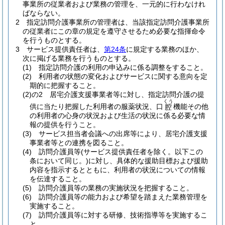
事業所の従業者および業務の管理を、一元的に行わなけれ
ばならない。
2
指定訪問介護事業所の管理者は、当該指定訪問介護事業所
の従業者にこの章の規定を遵守させるため必要な指揮命令
を行うものとする。
3
サービス提供責任者は、
第24条
に規定する業務のほか、
次に掲げる業務を行うものとする。
(1)
指定訪問介護の利用の申込みに係る調整をすること。
(2)
利用者の状態の変化およびサービスに関する意向を定
期的に把握すること。
(2)の2
居宅介護支援事業者等に対し、指定訪問介護の提
くう
供に当たり把握した利用者の服薬状況、口
機能その他
腔
の利用者の心身の状況および生活の状況に係る必要な情
報の提供を行うこと。
(3)
サービス担当者会議への出席等により、居宅介護支援
事業者等との連携を図ること。
(4)
訪問介護員等
(サービス提供責任者を除く。以下この
条において同じ。)
に対し、具体的な援助目標および援助
内容を指示するとともに、利用者の状況についての情報
を伝達すること。
(5)
訪問介護員等の業務の実施状況を把握すること。
(6)
訪問介護員等の能力および希望を踏まえた業務管理を
実施すること。
(7)
訪問介護員等に対する研修、技術指導等を実施するこ
と。