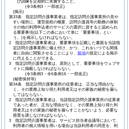
び訓練を定期的に実施すること。
(令3条例3・一部改正)
(掲示)
第33条
指定訪問介護事業者は、指定訪問介護事業所の見や
すい場所に、運営規程の概要、訪問介護員等の勤務の体制
その他の利用申込者のサービスの選択に資すると認められ
る重要事項
(以下この条において単に「重要事項」とい
う。)
を掲示しなければならない。
2
指定訪問介護事業者は、重要事項を記載した書面を当該指
定訪問介護事業所に備え付け、かつ、これをいつでも関係
者に自由に閲覧させることにより、
前項
の規定による掲示
に代えることができる。
3
指定訪問介護事業者は、原則として、重要事項をウェブサ
イトに掲載しなければならない。
(令3条例3・令6条例16・一部改正)
(秘密保持等)
第34条
指定訪問介護事業所の従業者は、正当な理由がな
く、その業務上知り得た利用者又はその家族の秘密を漏ら
してはならない。
2
指定訪問介護事業者は、当該指定訪問介護事業所の従業者
であった者が、正当な理由がなく、その業務上知り得た利
用者又はその家族の秘密を漏らすことがないよう、必要な
措置を講じなければならない。
3
指定訪問介護事業者は、サービス担当者会議等において、
利用者の個人情報を用いる場合は当該利用者の同意を、利