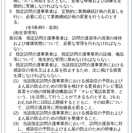
画について周知するとともに、必要な研修および訓練を定
期的に実施しなければならない。
3
指定訪問介護事業者は、定期的に業務継続計画の見直しを
行い、必要に応じて業務継続計画の変更を行うものとす
る。
(令3条例3・追加)
(衛生管理等)
第32条
指定訪問介護事業者は、訪問介護員等の清潔の保持
および健康状態について、必要な管理を行わなければなら
ない。
2
指定訪問介護事業者は、指定訪問介護事業所の設備、備品
等について、衛生的な管理に努めなければならない。
3
指定訪問介護事業者は、当該指定訪問介護事業所における
感染症の発生又はまん延を防止するため、次に掲げる措置
を講じなければならない。
(1)
当該指定訪問介護事業所における感染症の予防および
まん延の防止のための対策を検討する委員会
(テレビ電話
装置その他の情報通信機器
(以下「テレビ電話装置等」と
いう。)
を活用して行うことができるものとする。)
をお
おむね6月に1回以上開催するとともに、その結果につい
て、訪問介護員等に周知徹底を図ること。
(2)
当該指定訪問介護事業所における感染症の予防および
まん延の防止のための指針を整備すること。
(3)
当該指定訪問介護事業所において、訪問介護員等に対
し、感染症の予防およびまん延の防止のための研修およ