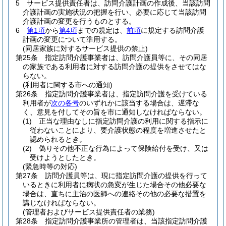
5
サービス提供責任者は、訪問介護計画の作成後、当該訪問
介護計画の実施状況の把握を行い、必要に応じて当該訪問
介護計画の変更を行うものとする。
6
第1項
から
第4項
までの規定は、
前項
に規定する訪問介護
計画の変更について準用する。
(同居家族に対するサービス提供の禁止)
第25条
指定訪問介護事業者は、訪問介護員等に、その同居
の家族である利用者に対する訪問介護の提供をさせてはな
らない。
(利用者に関する市への通知)
第26条
指定訪問介護事業者は、指定訪問介護を受けている
利用者が
次の各号
のいずれかに該当する場合は、遅滞な
く、意見を付してその旨を市に通知しなければならない。
(1)
正当な理由なしに指定訪問介護の利用に関する指示に
従わないことにより、要介護状態の程度を増進させたと
認められるとき。
(2)
偽りその他不正な行為によって保険給付を受け、又は
受けようとしたとき。
(緊急時等の対応)
第27条
訪問介護員等は、現に指定訪問介護の提供を行って
いるときに利用者に病状の急変が生じた場合その他必要な
場合は、直ちに主治の医師への連絡その他の必要な措置を
講じなければならない。
(管理者およびサービス提供責任者の業務)
第28条
指定訪問介護事業所の管理者は、当該指定訪問介護