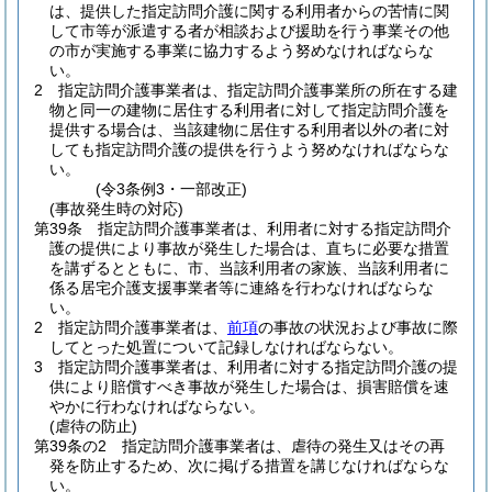
は、提供した指定訪問介護に関する利用者からの苦情に関
して市等が派遣する者が相談および援助を行う事業その他
の市が実施する事業に協力するよう努めなければならな
い。
2
指定訪問介護事業者は、指定訪問介護事業所の所在する建
物と同一の建物に居住する利用者に対して指定訪問介護を
提供する場合は、当該建物に居住する利用者以外の者に対
しても指定訪問介護の提供を行うよう努めなければならな
い。
(令3条例3・一部改正)
(事故発生時の対応)
第39条
指定訪問介護事業者は、利用者に対する指定訪問介
護の提供により事故が発生した場合は、直ちに必要な措置
を講ずるとともに、市、当該利用者の家族、当該利用者に
係る居宅介護支援事業者等に連絡を行わなければならな
い。
2
指定訪問介護事業者は、
前項
の事故の状況および事故に際
してとった処置について記録しなければならない。
3
指定訪問介護事業者は、利用者に対する指定訪問介護の提
供により賠償すべき事故が発生した場合は、損害賠償を速
やかに行わなければならない。
(虐待の防止)
第39条の2
指定訪問介護事業者は、虐待の発生又はその再
発を防止するため、次に掲げる措置を講じなければならな
い。