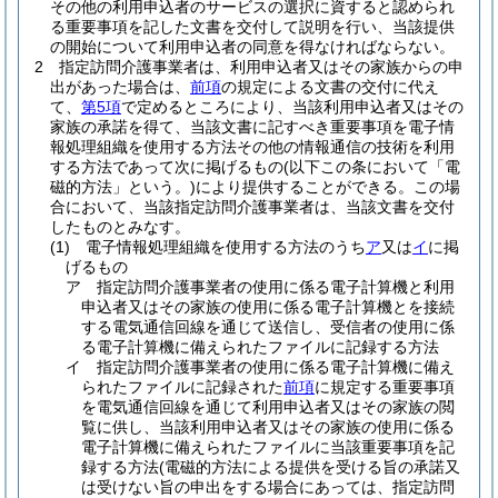
その他の利用申込者のサービスの選択に資すると認められ
る重要事項を記した文書を交付して説明を行い、当該提供
の開始について利用申込者の同意を得なければならない。
2
指定訪問介護事業者は、利用申込者又はその家族からの申
出があった場合は、
前項
の規定による文書の交付に代え
て、
第5項
で定めるところにより、当該利用申込者又はその
家族の承諾を得て、当該文書に記すべき重要事項を電子情
報処理組織を使用する方法その他の情報通信の技術を利用
する方法であって次に掲げるもの
(以下この条において「電
磁的方法」という。)
により提供することができる。
この場
合において、当該指定訪問介護事業者は、当該文書を交付
したものとみなす。
(1)
電子情報処理組織を使用する方法のうち
ア
又は
イ
に掲
げるもの
ア
指定訪問介護事業者の使用に係る電子計算機と利用
申込者又はその家族の使用に係る電子計算機とを接続
する電気通信回線を通じて送信し、受信者の使用に係
る電子計算機に備えられたファイルに記録する方法
イ
指定訪問介護事業者の使用に係る電子計算機に備え
られたファイルに記録された
前項
に規定する重要事項
を電気通信回線を通じて利用申込者又はその家族の閲
覧に供し、当該利用申込者又はその家族の使用に係る
電子計算機に備えられたファイルに当該重要事項を記
録する方法
(電磁的方法による提供を受ける旨の承諾又
は受けない旨の申出をする場合にあっては、指定訪問