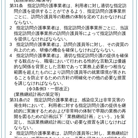
(勤務体制の確保等)
第31条
指定訪問介護事業者は、利用者に対し適切な指定訪
問介護を提供することができるよう、指定訪問介護事業所
ごとに、訪問介護員等の勤務の体制を定めておかなければ
ならない。
2
指定訪問介護事業者は、指定訪問介護事業所ごとに、当該
指定訪問介護事業所の訪問介護員等によって指定訪問介護
を提供しなければならない。
3
指定訪問介護事業者は、訪問介護員等に対し、その資質の
向上のため、研修の機会を確保しなければならない。
4
指定訪問介護事業者は、適切な指定訪問介護の提供を確保
する観点から、職場において行われる性的な言動又は優越
的な関係を背景とした言動であって業務上必要かつ相当な
範囲を超えたものにより訪問介護員等の就業環境が害され
ることを防止するための方針の明確化その他の必要な措置
を講じなければならない。
(令3条例3・一部改正)
(業務継続計画の策定等)
第31条の2
指定訪問介護事業者は、感染症又は非常災害の
発生時において、利用者に対する指定訪問介護の提供を継
続的に実施するためおよび非常時の体制で早期の業務の再
開を図るための計画
(以下「業務継続計画」という。)
を策
定し、当該業務継続計画に従い必要な措置を講じなければ
ならない。
2
指定訪問介護事業者は、訪問介護員等に対し、業務継続計