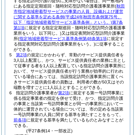
する指定訪問介護の提供に支障がない場合は、同一敷地内
にある指定定期巡回・随時対応型訪問介護看護事業所
(
秋田
市指定地域密着型サービスの事業の人員、設備および運営
に関する基準を定める条例
(平成24年秋田市条例第75号。
以下「指定地域密着型サービス基準条例」という。)
第7条
第1項
に規定する指定定期巡回・随時対応型訪問介護看護事
業所をいう。以下同じ。)
又は指定夜間対応型訪問介護事業
所
(
指定地域密着型サービス基準条例第48条第1項
に規定す
る指定夜間対応型訪問介護事業所をいう。)
に従事すること
ができる。
5
第2項
の規定にかかわらず、常勤のサービス提供責任者を
3人以上配置し、かつ、サービス提供責任者の業務に主とし
て従事する者を1人以上配置している指定訪問介護事業所に
おいて、サービス提供責任者が行う業務が効率的に行われ
ている場合にあっては、当該指定訪問介護事業所に置くべ
きサービス提供責任者の員数は、利用者の数が50又はその
端数を増すごとに1人以上とすることができる。
6
指定訪問介護事業者が
第2項
に規定する第一号訪問事業に
係る指定事業者の指定を併せて受け、かつ、指定訪問介護
の事業と当該第一号訪問事業とが同一の事業所において一
体的に運営されている場合については、市の定める当該第
一号訪問事業の人員に関する基準を満たすことをもって、
前各項
に規定する基準を満たしているものとみなすことが
できる。
(平27条例14・一部改正)