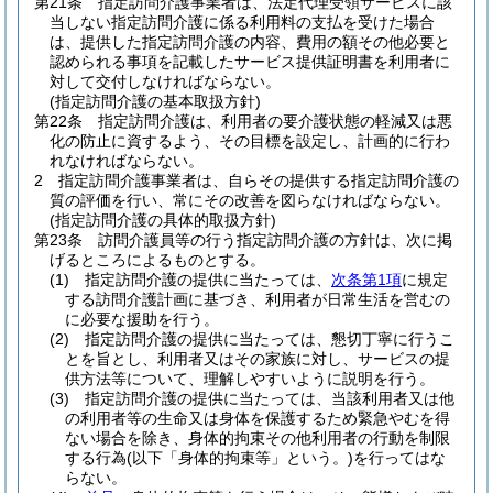
第21条
指定訪問介護事業者は、法定代理受領サービスに該
当しない指定訪問介護に係る利用料の支払を受けた場合
は、提供した指定訪問介護の内容、費用の額その他必要と
認められる事項を記載したサービス提供証明書を利用者に
対して交付しなければならない。
(指定訪問介護の基本取扱方針)
第22条
指定訪問介護は、利用者の要介護状態の軽減又は悪
化の防止に資するよう、その目標を設定し、計画的に行わ
れなければならない。
2
指定訪問介護事業者は、自らその提供する指定訪問介護の
質の評価を行い、常にその改善を図らなければならない。
(指定訪問介護の具体的取扱方針)
第23条
訪問介護員等の行う指定訪問介護の方針は、次に掲
げるところによるものとする。
(1)
指定訪問介護の提供に当たっては、
次条第1項
に規定
する訪問介護計画に基づき、利用者が日常生活を営むの
に必要な援助を行う。
(2)
指定訪問介護の提供に当たっては、懇切丁寧に行うこ
とを旨とし、利用者又はその家族に対し、サービスの提
供方法等について、理解しやすいように説明を行う。
(3)
指定訪問介護の提供に当たっては、当該利用者又は他
の利用者等の生命又は身体を保護するため緊急やむを得
ない場合を除き、身体的拘束その他利用者の行動を制限
する行為
(以下「身体的拘束等」という。)
を行ってはな
らない。