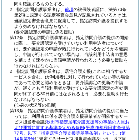
間を確認するものとする。
2
指定訪問介護事業者は、
前項
の被保険者証に、法第73条
第2項に規定する認定審査会意見が記載されているときは、
当該認定審査会意見に配慮して、指定訪問介護を提供する
よう努めなければならない。
(要介護認定の申請に係る援助)
第12条
指定訪問介護事業者は、指定訪問介護の提供の開始
に際し、要介護認定を受けていない利用申込者について
は、要介護認定の申請が既に行われているかどうかを確認
し、申請が行われていない場合は、当該利用申込者の意思
を踏まえて速やかに当該申請が行われるよう必要な援助を
行わなければならない。
2
指定訪問介護事業者は、居宅介護支援
(これに相当するサ
ービスを含む。)
が利用者に対して行われていない等の場合
であって必要と認めるときは、要介護認定の更新の申請
が、遅くとも当該利用者が受けている要介護認定の有効期
間が終了する30日前にはなされるよう、必要な援助を行わ
なければならない。
(心身の状況等の把握)
第13条
指定訪問介護事業者は、指定訪問介護の提供に当た
っては、利用者に係る居宅介護支援事業者が開催するサー
ビス担当者会議
(
秋田市指定居宅介護支援等の事業の人員お
よび運営に関する基準を定める条例
(平成26年秋田市条例第
77号。以下「指定居宅介護支援等基準条例」という。)
第
14条第9号
に規定するサービス担当者会議をいう。以下同