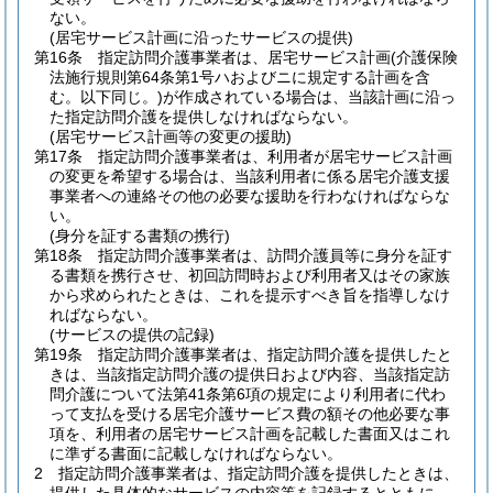
ない。
(居宅サービス計画に沿ったサービスの提供)
第16条
指定訪問介護事業者は、居宅サービス計画
(介護保険
法施行規則第64条第1号ハおよびニに規定する計画を含
む。以下同じ。)
が作成されている場合は、当該計画に沿っ
た指定訪問介護を提供しなければならない。
(居宅サービス計画等の変更の援助)
第17条
指定訪問介護事業者は、利用者が居宅サービス計画
の変更を希望する場合は、当該利用者に係る居宅介護支援
事業者への連絡その他の必要な援助を行わなければならな
い。
(身分を証する書類の携行)
第18条
指定訪問介護事業者は、訪問介護員等に身分を証す
る書類を携行させ、初回訪問時および利用者又はその家族
から求められたときは、これを提示すべき旨を指導しなけ
ればならない。
(サービスの提供の記録)
第19条
指定訪問介護事業者は、指定訪問介護を提供したと
きは、当該指定訪問介護の提供日および内容、当該指定訪
問介護について法第41条第6項の規定により利用者に代わ
って支払を受ける居宅介護サービス費の額その他必要な事
項を、利用者の居宅サービス計画を記載した書面又はこれ
に準ずる書面に記載しなければならない。
2
指定訪問介護事業者は、指定訪問介護を提供したときは、