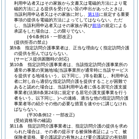
利用申込者又はその家族から文書又は電磁的方法により電
磁的方法による提供を受けない旨の申出があったときは、
当該利用申込者又はその家族に対し、
第1項
に規定する重要
事項の提供を電磁的方法によってしてはならない。
ただ
し、当該利用申込者又はその家族が再び
前項
の規定による
承諾をした場合は、この限りでない。
(令6条例16・一部改正)
(提供拒否の禁止)
第9条
指定訪問介護事業者は、正当な理由なく指定訪問介護
の提供を拒んではならない。
(サービス提供困難時の対応)
第10条
指定訪問介護事業者は、当該指定訪問介護事業所の
通常の事業の実施地域
(当該事業所が通常時に当該サービス
を提供する地域をいう。以下同じ。)
等を勘案し、利用申込
者に対し自ら適切な指定訪問介護を提供することが困難で
あると認めた場合は、当該利用申込者に係る居宅介護支援
事業者
(法第8条第24項に規定する居宅介護支援事業を行う
者をいう。以下同じ。)
への連絡、適当な他の指定訪問介護
事業者等の紹介その他の必要な措置を速やかに講じなけれ
ばならない。
(平30条例12・一部改正)
(受給資格等の確認)
第11条
指定訪問介護事業者は、指定訪問介護の提供を求め
られた場合は、その者の提示する被保険者証によって、被
保険者資格、要介護認定の有無および要介護認定の有効期