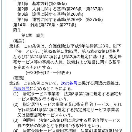
第1節
基本方針
(第265条)
第2節
人員に関する基準
(第266条・第267条)
第3節
設備に関する基準
(第268条)
第4節
運営に関する基準
(第269条―第275条)
第14章
雑則
(第276条・第277条)
附則
第1章
総則
(趣旨)
第1条
この条例は、介護保険法
(平成9年法律第123号。以下
「法」という。)
第42条第1項第2号、第72条の2第1項各号
ならびに第74条第1項および第2項の規定に基づき、指定居
宅サービス等の事業の人員、設備および運営に関する基準
を定めるものとする。
(平30条例12・一部改正)
(定義)
第2条
この条例において、
次の各号
に掲げる用語の意義は、
当該各号
に定めるところによる。
(1)
居宅サービス事業者 法第8条第1項に規定する居宅サ
ービス事業を行う者をいう。
(2)
指定居宅サービス事業者又は指定居宅サービス それ
ぞれ法第41条第1項に規定する指定居宅サービス事業者
又は指定居宅サービスをいう。
(3)
利用料 法第41条第1項に規定する居宅介護サービス
費の支給の対象となる費用に係る対価をいう。
(4)
居宅介護サービス費用基準額 法第41条第4項第1号又