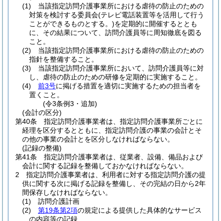
(1)
当該指定訪問介護事業所における虐待の防止のための
対策を検討する委員会
(テレビ電話装置等を活用して行う
ことができるものとする。)
を定期的に開催するととも
に、その結果について、訪問介護員等に周知徹底を図る
こと。
(2)
当該指定訪問介護事業所における虐待の防止のための
指針を整備すること。
(3)
当該指定訪問介護事業所において、訪問介護員等に対
し、虐待の防止のための研修を定期的に実施すること。
(4)
前3号
に掲げる措置を適切に実施するための担当者を
置くこと。
(令3条例3・追加)
(会計の区分)
第40条
指定訪問介護事業者は、指定訪問介護事業所ごとに
経理を区分するとともに、指定訪問介護の事業の会計とそ
の他の事業の会計とを区分しなければならない。
(記録の整備)
第41条
指定訪問介護事業者は、従業者、設備、備品および
会計に関する記録を整備しておかなければならない。
2
指定訪問介護事業者は、利用者に対する指定訪問介護の提
供に関する次に掲げる記録を整備し、その完結の日から2年
間保存しなければならない。
(1)
訪問介護計画
(2)
第19条第2項
の規定による提供した具体的なサービス
の内容等の記録