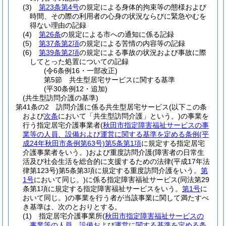
(3)
第23条第4号
の規定による身体的拘束等の態様および
時間、その際の利用者の心身の状況ならびに緊急やむを
得ない理由の記録
(4)
第26条
の規定による市への通知に係る記録
(5)
第37条第2項
の規定による苦情の内容等の記録
(6)
第39条第2項
の規定による事故の状況および事故に際
してとった処置についての記録
(令6条例16・一部改正)
第5節
共生型居宅サービスに関する基準
(平30条例12・追加)
(共生型訪問介護の基準)
第41条の2
訪問介護に係る共生型居宅サービス
(以下この条
および
次条
において「共生型訪問介護」という。)
の事業を
行う指定居宅介護事業者
(
秋田市指定障害福祉サービスの事
業等の人員、設備および運営に関する基準を定める条例
(平
成24年秋田市条例第63号)
第5条第1項
に規定する指定居宅
介護事業者をいう。)
および重度訪問介護
(障害者の日常生
活及び社会生活を総合的に支援するための法律
(平成17年法
律第123号)
第5条第3項に規定する重度訪問介護をいう。
第
1号
において同じ。)
に係る指定障害福祉サービス
(同法第29
条第1項に規定する指定障害福祉サービスをいう。
第1号
に
おいて同じ。)
の事業を行う者が当該事業に関して満たすべ
き基準は、次のとおりとする。
(1)
指定居宅介護事業所
(
秋田市指定障害福祉サービスの
事業等の人員、設備および運営に関する基準を定める条