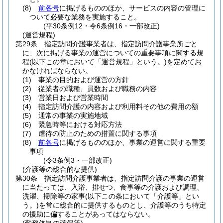
(8)
前各号
に掲げるもののほか、サービスの内容の管理に
ついて必要な業務を実施すること。
(平30条例12・令6条例16・一部改正)
(運営規程)
第29条
指定訪問介護事業者は、指定訪問介護事業所ごと
に、次に掲げる事業の運営についての重要事項に関する規
程
(以下この章において「運営規程」という。)
を定めてお
かなければならない。
(1)
事業の目的および運営の方針
(2)
従業者の職種、員数および職務の内容
(3)
営業日および営業時間
(4)
指定訪問介護の内容および利用料その他の費用の額
(5)
通常の事業の実施地域
(6)
緊急時等における対応方法
(7)
虐待の防止のための措置に関する事項
(8)
前各号
に掲げるもののほか、事業の運営に関する重要
事項
(令3条例3・一部改正)
(介護等の総合的な提供)
第30条
指定訪問介護事業者は、指定訪問介護の事業の運営
に当たっては、入浴、排せつ、食事等の介護および調理、
洗濯、掃除等の家事
(以下この条において「介護等」とい
う。)
を常に総合的に提供するものとし、介護等のうち特定
の援助に偏することがあってはならない。