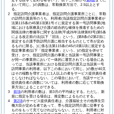
定する政令で定める者をいう。以下この節から
第4節
までに
おいて同じ。)
の員数は、常勤換算方法で、2.5以上とす
る。
2
指定訪問介護事業者は、指定訪問介護事業所ごとに、常勤
の訪問介護員等のうち、利用者
(当該指定訪問介護事業者が
法第115条の45第1項第1号イに規定する第一号訪問事業
(地
域における医療及び介護の総合的な確保を推進するための
関係法律の整備等に関する法律
(平成26年法律第83号)
第5条
による改正前の法
(以下「旧法」という。)
第8条の2第2項に
規定する介護予防訪問介護に相当するものとして市が定め
るものに限る。)
に係る法第115条の45の3第1項に規定する
指定事業者
(以下「指定事業者」という。)
の指定を併せて
受け、かつ、指定訪問介護の事業と当該第一号訪問事業と
が同一の事業所において一体的に運営されている場合にあ
っては、当該事業所における指定訪問介護又は当該第一号
訪問事業の利用者。以下この条において同じ。)
の数が40又
はその端数を増すごとに1人以上の者をサービス提供責任者
としなければならない。
この場合において、当該サービス
提供責任者の員数については、利用者の数に応じて常勤換
算方法によることができる。
3
前項
の利用者の数は、前3月の平均値とする。
ただし、新
規に指定を受ける場合は、推定数によるものとする。
4
第2項
のサービス提供責任者は、介護福祉士その他厚生労
働大臣が定める者であって、専ら指定訪問介護に従事する
ものをもって充てなければならない。
ただし、利用者に対