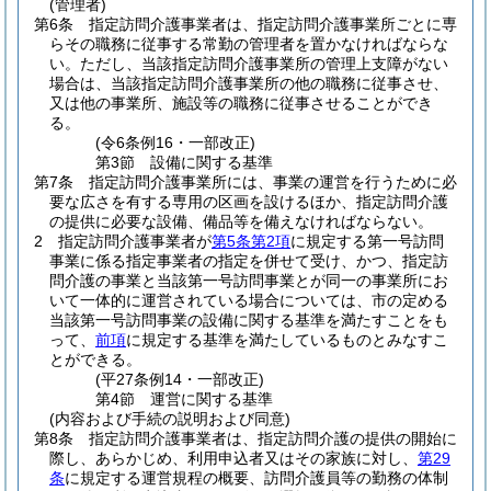
(管理者)
第6条
指定訪問介護事業者は、指定訪問介護事業所ごとに専
らその職務に従事する常勤の管理者を置かなければならな
い。
ただし、当該指定訪問介護事業所の管理上支障がない
場合は、当該指定訪問介護事業所の他の職務に従事させ、
又は他の事業所、施設等の職務に従事させることができ
る。
(令6条例16・一部改正)
第3節
設備に関する基準
第7条
指定訪問介護事業所には、事業の運営を行うために必
要な広さを有する専用の区画を設けるほか、指定訪問介護
の提供に必要な設備、備品等を備えなければならない。
2
指定訪問介護事業者が
第5条第2項
に規定する第一号訪問
事業に係る指定事業者の指定を併せて受け、かつ、指定訪
問介護の事業と当該第一号訪問事業とが同一の事業所にお
いて一体的に運営されている場合については、市の定める
当該第一号訪問事業の設備に関する基準を満たすことをも
って、
前項
に規定する基準を満たしているものとみなすこ
とができる。
(平27条例14・一部改正)
第4節
運営に関する基準
(内容および手続の説明および同意)
第8条
指定訪問介護事業者は、指定訪問介護の提供の開始に
際し、あらかじめ、利用申込者又はその家族に対し、
第29
条
に規定する運営規程の概要、訪問介護員等の勤務の体制