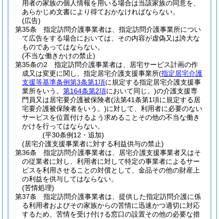
用者の家族の個人情報を用いる場合は当該家族の同意を、
あらかじめ文書により得ておかなければならない。
(広告)
第35条
指定訪問介護事業者は、指定訪問介護事業所につい
て広告をする場合においては、その内容が虚偽又は誇大な
ものであってはならない。
(不当な働きかけの禁止)
第35条の2
指定訪問介護事業者は、居宅サービス計画の作
成又は変更に関し、指定居宅介護支援事業所
(
指定居宅介護
支援等基準条例第3条第1項
に規定する指定居宅介護支援事
業所をいう。
第164条第2項
において同じ。)
の介護支援専
門員又は居宅要介護被保険者
(法第41条第1項に規定する居
宅要介護被保険者をいう。)
に対して、利用者に必要のない
サービスを位置付けるよう求めることその他の不当な働き
かけを行ってはならない。
(平30条例12・追加)
(居宅介護支援事業者に対する利益供与の禁止)
第36条
指定訪問介護事業者は、居宅介護支援事業者又はそ
の従業者に対し、利用者に対して特定の事業者によるサー
ビスを利用させることの対償として、金品その他の財産上
の利益を供与してはならない。
(苦情処理)
第37条
指定訪問介護事業者は、提供した指定訪問介護に係
る利用者およびその家族からの苦情に迅速かつ適切に対応
するため、苦情を受け付ける窓口の設置その他の必要な措