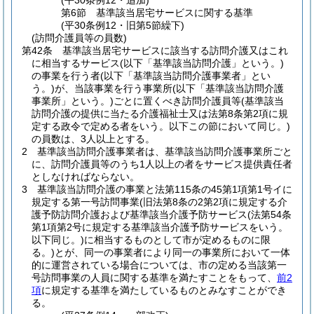
(平30条例12・追加)
第6節
基準該当居宅サービスに関する基準
(平30条例12・旧第5節繰下)
(訪問介護員等の員数)
第42条
基準該当居宅サービスに該当する訪問介護又はこれ
に相当するサービス
(以下「基準該当訪問介護」という。)
の事業を行う者
(以下「基準該当訪問介護事業者」とい
う。)
が、当該事業を行う事業所
(以下「基準該当訪問介護
事業所」という。)
ごとに置くべき訪問介護員等
(基準該当
訪問介護の提供に当たる介護福祉士又は法第8条第2項に規
定する政令で定める者をいう。以下この節において同じ。)
の員数は、3人以上とする。
2
基準該当訪問介護事業者は、基準該当訪問介護事業所ごと
に、訪問介護員等のうち1人以上の者をサービス提供責任者
としなければならない。
3
基準該当訪問介護の事業と法第115条の45第1項第1号イに
規定する第一号訪問事業
(旧法第8条の2第2項に規定する介
護予防訪問介護および基準該当介護予防サービス
(法第54条
第1項第2号に規定する基準該当介護予防サービスをいう。
以下同じ。)
に相当するものとして市が定めるものに限
る。)
とが、同一の事業者により同一の事業所において一体
的に運営されている場合については、市の定める当該第一
号訪問事業の人員に関する基準を満たすことをもって、
前2
項
に規定する基準を満たしているものとみなすことができ
る。