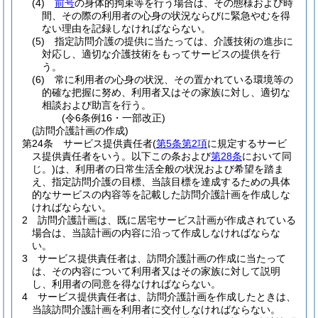
(4)
前号
の身体的拘束等を行う場合は、その態様および時
間、その際の利用者の心身の状況ならびに緊急やむを得
ない理由を記録しなければならない。
(5)
指定訪問介護の提供に当たっては、介護技術の進歩に
対応し、適切な介護技術をもってサービスの提供を行
う。
(6)
常に利用者の心身の状況、その置かれている環境等の
的確な把握に努め、利用者又はその家族に対し、適切な
相談および助言を行う。
(令6条例16・一部改正)
(訪問介護計画の作成)
第24条
サービス提供責任者
(
第5条第2項
に規定するサービ
ス提供責任者をいう。以下この条および
第28条
において同
じ。)
は、利用者の日常生活全般の状況および希望を踏ま
え、指定訪問介護の目標、当該目標を達成するための具体
的なサービスの内容等を記載した訪問介護計画を作成しな
ければならない。
2
訪問介護計画は、既に居宅サービス計画が作成されている
場合は、当該計画の内容に沿って作成しなければならな
い。
3
サービス提供責任者は、訪問介護計画の作成に当たって
は、その内容について利用者又はその家族に対して説明
し、利用者の同意を得なければならない。
4
サービス提供責任者は、訪問介護計画を作成したときは、
当該訪問介護計画を利用者に交付しなければならない。