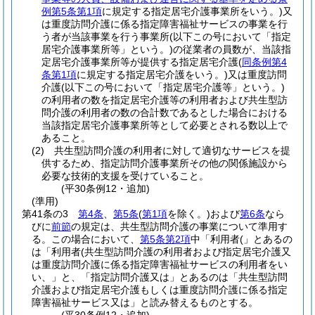
例第5条第1項
に規定する指定居宅介護事業所をいう。)
又
は重度訪問介護に係る指定障害福祉サービスの事業を行
う者が当該事業を行う事業所
(以下この号において「指定
居宅介護事業所等」という。)
の従業者の員数が、当該指
定居宅介護事業所等が提供する指定居宅介護
(
同条例第4
条第1項
に規定する指定居宅介護をいう。)
又は重度訪問
介護
(以下この号において「指定居宅介護等」という。)
の利用者の数を指定居宅介護等の利用者および共生型訪
問介護の利用者の数の合計数であるとした場合における
当該指定居宅介護事業所等として必要とされる数以上で
あること。
(2)
共生型訪問介護の利用者に対して適切なサービスを提
供するため、指定訪問介護事業所その他の関係施設から
必要な技術的支援を受けていること。
(平30条例12・追加)
(準用)
第41条の3
第4条
、
第5条
(
第1項
を除く。)
および
第6条
なら
びに
前節
の規定は、共生型訪問介護の事業について準用す
る。
この場合において、
第5条第2項
中「利用者(」とあるの
は「利用者(共生型訪問介護の利用者および指定居宅介護又
は重度訪問介護に係る指定障害福祉サービスの利用者をい
い、」と、「指定訪問介護又は」とあるのは「共生型訪問
介護および指定居宅介護もしくは重度訪問介護に係る指定
障害福祉サービス又は」と読み替えるものとする。