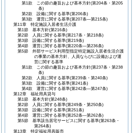
第1款
この節の趣旨および基本方針
(第204条・第205
条)
第2款
設備に関する基準
(第206条)
第3款
運営に関する基準
(第207条―第215条)
第11章
特定施設入居者生活介護
第1節
基本方針
(第216条)
第2節
人員に関する基準
(第217条・第218条)
第3節
設備に関する基準
(第219条)
第4節
運営に関する基準
(第220条―第236条)
第5節
外部サービス利用型指定特定施設入居者生活介護
の事業の基本方針、人員ならびに設備および運
営に関する基準
第1款
この節の趣旨および基本方針
(第237条・第238
条)
第2款
人員に関する基準
(第239条・第240条)
第3款
設備に関する基準
(第241条)
第4款
運営に関する基準
(第242条―第247条)
第12章
福祉用具貸与
第1節
基本方針
(第248条)
第2節
人員に関する基準
(第249条・第250条)
第3節
設備に関する基準
(第251条)
第4節
運営に関する基準
(第252条―第262条)
第5節
基準該当居宅サービスに関する基準
(第263条・
第264条)
第13章
特定福祉用具販売