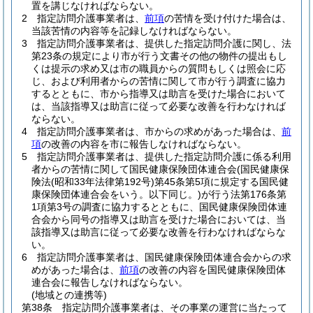
置を講じなければならない。
2
指定訪問介護事業者は、
前項
の苦情を受け付けた場合は、
当該苦情の内容等を記録しなければならない。
3
指定訪問介護事業者は、提供した指定訪問介護に関し、法
第23条の規定により市が行う文書その他の物件の提出もし
くは提示の求め又は市の職員からの質問もしくは照会に応
じ、および利用者からの苦情に関して市が行う調査に協力
するとともに、市から指導又は助言を受けた場合において
は、当該指導又は助言に従って必要な改善を行わなければ
ならない。
4
指定訪問介護事業者は、市からの求めがあった場合は、
前
項
の改善の内容を市に報告しなければならない。
5
指定訪問介護事業者は、提供した指定訪問介護に係る利用
者からの苦情に関して国民健康保険団体連合会
(国民健康保
険法
(昭和33年法律第192号)
第45条第5項に規定する国民健
康保険団体連合会をいう。以下同じ。)
が行う法第176条第
1項第3号の調査に協力するとともに、国民健康保険団体連
合会から同号の指導又は助言を受けた場合においては、当
該指導又は助言に従って必要な改善を行わなければならな
い。
6
指定訪問介護事業者は、国民健康保険団体連合会からの求
めがあった場合は、
前項
の改善の内容を国民健康保険団体
連合会に報告しなければならない。
(地域との連携等)
第38条
指定訪問介護事業者は、その事業の運営に当たって