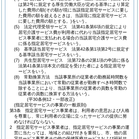
は第2号に規定する厚生労働大臣が定める基準により算定
した費用の額
(その額が現に当該指定居宅サービスに要し
た費用の額を超えるときは、当該現に指定居宅サービス
に要した費用の額とする。)
をいう。
(5)
法定代理受領サービス 法第41条第6項の規定により
居宅介護サービス費が利用者に代わり当該指定居宅サー
ビス事業者に支払われる場合の当該居宅介護サービス費
に係る指定居宅サービスをいう。
(6)
基準該当居宅サービス 法第42条第1項第2号に規定す
る基準該当居宅サービスをいう。
(7)
共生型居宅サービス 法第72条の2第1項の申請に係る
法第41条第1項本文の指定を受けた者による指定居宅サ
ービスをいう。
(8)
常勤換算方法 当該事業所の従業者の勤務延時間数を
当該事業所において常勤の従業者が勤務すべき時間数で
除することにより、当該事業所の従業者の員数を常勤の
従業者の員数に換算する方法をいう。
(平30条例12・一部改正)
(指定居宅サービスの事業の一般原則)
第3条
指定居宅サービス事業者は、利用者の意思および人格
を尊重し、常に利用者の立場に立ったサービスの提供に努
めなければならない。
2
指定居宅サービス事業者は、指定居宅サービスの事業の運
営に当たっては、地域との結び付きを重視し、市、他の居
宅サービス事業者その他の保健医療サービスおよび福祉サ