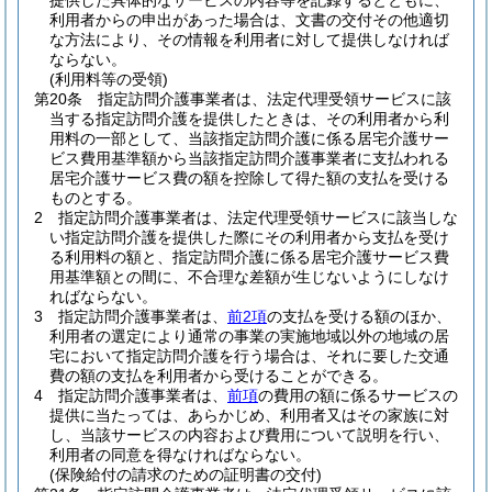
提供した具体的なサービスの内容等を記録するとともに、
利用者からの申出があった場合は、文書の交付その他適切
な方法により、その情報を利用者に対して提供しなければ
ならない。
(利用料等の受領)
第20条
指定訪問介護事業者は、法定代理受領サービスに該
当する指定訪問介護を提供したときは、その利用者から利
用料の一部として、当該指定訪問介護に係る居宅介護サー
ビス費用基準額から当該指定訪問介護事業者に支払われる
居宅介護サービス費の額を控除して得た額の支払を受ける
ものとする。
2
指定訪問介護事業者は、法定代理受領サービスに該当しな
い指定訪問介護を提供した際にその利用者から支払を受け
る利用料の額と、指定訪問介護に係る居宅介護サービス費
用基準額との間に、不合理な差額が生じないようにしなけ
ればならない。
3
指定訪問介護事業者は、
前2項
の支払を受ける額のほか、
利用者の選定により通常の事業の実施地域以外の地域の居
宅において指定訪問介護を行う場合は、それに要した交通
費の額の支払を利用者から受けることができる。
4
指定訪問介護事業者は、
前項
の費用の額に係るサービスの
提供に当たっては、あらかじめ、利用者又はその家族に対
し、当該サービスの内容および費用について説明を行い、
利用者の同意を得なければならない。
(保険給付の請求のための証明書の交付)