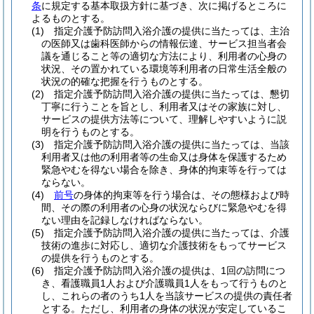
条
に規定する基本取扱方針に基づき、次に掲げるところに
よるものとする。
(1)
指定介護予防訪問入浴介護の提供に当たっては、主治
の医師又は歯科医師からの情報伝達、サービス担当者会
議を通じること等の適切な方法により、利用者の心身の
状況、その置かれている環境等利用者の日常生活全般の
状況の的確な把握を行うものとする。
(2)
指定介護予防訪問入浴介護の提供に当たっては、懇切
丁寧に行うことを旨とし、利用者又はその家族に対し、
サービスの提供方法等について、理解しやすいように説
明を行うものとする。
(3)
指定介護予防訪問入浴介護の提供に当たっては、当該
利用者又は他の利用者等の生命又は身体を保護するため
緊急やむを得ない場合を除き、身体的拘束等を行っては
ならない。
(4)
前号
の身体的拘束等を行う場合は、その態様および時
間、その際の利用者の心身の状況ならびに緊急やむを得
ない理由を記録しなければならない。
(5)
指定介護予防訪問入浴介護の提供に当たっては、介護
技術の進歩に対応し、適切な介護技術をもってサービス
の提供を行うものとする。
(6)
指定介護予防訪問入浴介護の提供は、1回の訪問につ
き、看護職員1人および介護職員1人をもって行うものと
し、これらの者のうち1人を当該サービスの提供の責任者
とする。
ただし、利用者の身体の状況が安定しているこ