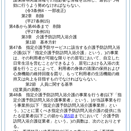
護保険等関連情報その他必要な情報を活用し、適切かつ有
効に行うよう努めなければならない。
(令3条例4・一部改正)
第2章
削除
(平27条例15)
第4条から第46条まで
削除
(平27条例15)
第3章
介護予防訪問入浴介護
第1節
基本方針
第47条
指定介護予防サービスに該当する介護予防訪問入浴
介護
(以下「指定介護予防訪問入浴介護」という。)
の事業
は、その利用者が可能な限りその居宅において、自立した
日常生活を営むことができるよう、居宅における入浴の支
援を行うことによって、利用者の身体の清潔の保持および
心身機能の維持回復を図り、もって利用者の生活機能の維
持又は向上を目指すものでなければならない。
第2節
人員に関する基準
(従業員の員数)
第48条
指定介護予防訪問入浴介護の事業を行う者
(以下「指
定介護予防訪問入浴介護事業者」という。)
が当該事業を行
う事業所
(以下「指定介護予防訪問入浴介護事業所」とい
う。)
ごとに置くべき指定介護予防訪問入浴介護の提供に当
たる従業者
(以下この節から
第5節
までにおいて「介護予防
訪問入浴介護従業者」という。)
の員数は、次のとおりとす
る。