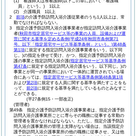
(1)
看護師又は准看護師
(以下この章において「看護職
員」という。)
1以上
(2)
介護職員 1以上
2
前項
の介護予防訪問入浴介護従業者のうち1人以上は、常
勤でなければならない。
3
指定介護予防訪問入浴介護事業者が指定訪問入浴介護事業
者
(
秋田市指定居宅サービス等の事業の人員、設備および運
営に関する基準を定める条例
(平成24年秋田市条例第71
号。以下「指定居宅サービス等基準条例」という。)
第48条
第1項
に規定する指定訪問入浴介護事業者をいう。以下同
じ。)
の指定を併せて受け、かつ、指定介護予防訪問入浴介
護の事業と指定訪問入浴介護
(
指定居宅サービス等基準条例
第47条
に規定する指定訪問入浴介護をいう。以下同じ。)
の
事業とが同一の事業所において一体的に運営されている場
合にあっては、
指定居宅サービス等基準条例第48条第1項
および
第2項
に規定する人員に関する基準を満たすことをも
って、
前2項
に規定する基準を満たしているものとみなすこ
とができる。
(平27条例15・一部改正)
(管理者)
第49条
指定介護予防訪問入浴介護事業者は、指定介護予防
訪問入浴介護事業所ごとに専らその職務に従事する常勤の
管理者を置かなければならない。
ただし、指定介護予防訪
問入浴介護事業所の管理上支障がない場合は、当該指定介
護予防訪問入浴介護事業所の他の職務に従事させ、又は他