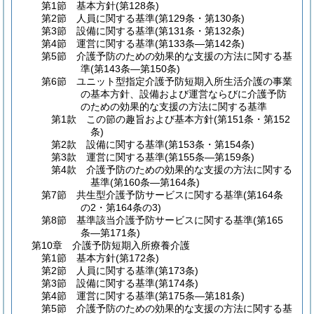
第1節
基本方針
(第128条)
第2節
人員に関する基準
(第129条・第130条)
第3節
設備に関する基準
(第131条・第132条)
第4節
運営に関する基準
(第133条―第142条)
第5節
介護予防のための効果的な支援の方法に関する基
準
(第143条―第150条)
第6節
ユニット型指定介護予防短期入所生活介護の事業
の基本方針、設備および運営ならびに介護予防
のための効果的な支援の方法に関する基準
第1款
この節の趣旨および基本方針
(第151条・第152
条)
第2款
設備に関する基準
(第153条・第154条)
第3款
運営に関する基準
(第155条―第159条)
第4款
介護予防のための効果的な支援の方法に関する
基準
(第160条―第164条)
第7節
共生型介護予防サービスに関する基準
(第164条
の2・第164条の3)
第8節
基準該当介護予防サービスに関する基準
(第165
条―第171条)
第10章
介護予防短期入所療養介護
第1節
基本方針
(第172条)
第2節
人員に関する基準
(第173条)
第3節
設備に関する基準
(第174条)
第4節
運営に関する基準
(第175条―第181条)
第5節
介護予防のための効果的な支援の方法に関する基