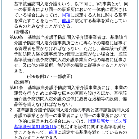
基準該当訪問入浴介護をいう。以下同じ。)
の事業とが、同
一の事業者により同一の事業所において一体的に運営され
ている場合にあっては、
同項
に規定する人員に関する基準
を満たすことをもって、
前項
に規定する基準を満たしてい
るものとみなすことができる。
(管理者)
第60条
基準該当介護予防訪問入浴介護事業者は、基準該当
介護予防訪問入浴介護事業所ごとに専らその職務に従事す
る管理者を置かなければならない。
ただし、基準該当介護
予防訪問入浴介護事業所の管理上支障がない場合は、当該
基準該当介護予防訪問入浴介護事業所の他の職務に従事さ
せ、又は他の事業所、施設等の職務に従事させることがで
きる。
(令6条例17・一部改正)
(設備等)
第61条
基準該当介護予防訪問入浴介護事業所には、事業の
運営を行うために必要な広さの区画を設けるほか、基準該
当介護予防訪問入浴介護の提供に必要な浴槽等の設備、備
品等を備えなければならない。
2
基準該当介護予防訪問入浴介護の事業と基準該当訪問入浴
介護の事業とが同一の事業者により同一の事業所において
一体的に運営される場合にあっては、
指定居宅サービス等
基準条例第61条第1項
に規定する設備に関する基準を満た
すことをもって、
前項
に規定する基準を満たしているもの
とみなすことができる。