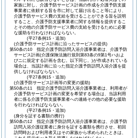
家族に対し、介護予防サービス計画の作成を介護予防支援
事業者に依頼する旨を市に対して届け出ること等により、
介護予防サービス費の支給を受けることができる旨を説明
すること、介護予防支援事業者に関する情報を提供するこ
とその他の介護予防サービス費の支給を受けるために必要
な援助を行わなければならない。
(平27条例15・追加)
(介護予防サービス計画に沿ったサービスの提供)
第50条の10
指定介護予防訪問入浴介護事業者は、介護予防
サービス計画
(介護保険法施行規則第83条の9第1号ハおよ
びニに規定する計画を含む。以下同じ。)
が作成されている
場合は、当該計画に沿った指定介護予防訪問入浴介護を提
供しなければならない。
(平27条例15・追加)
(介護予防サービス計画等の変更の援助)
第50条の11
指定介護予防訪問入浴介護事業者は、利用者が
介護予防サービス計画の変更を希望する場合は、当該利用
者に係る介護予防支援事業者への連絡その他の必要な援助
を行わなければならない。
(平27条例15・追加)
(身分を証する書類の携行)
第50条の12
指定介護予防訪問入浴介護事業者は、介護予防
訪問入浴介護従業者に身分を証する書類を携行させ、初回
訪問時および利用者又はその家族から求められたときは、