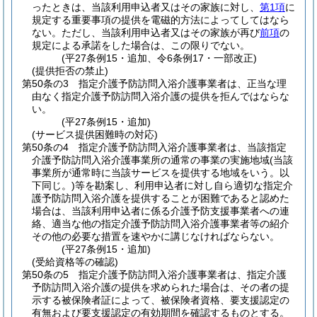
ったときは、当該利用申込者又はその家族に対し、
第1項
に
規定する重要事項の提供を電磁的方法によってしてはなら
ない。
ただし、当該利用申込者又はその家族が再び
前項
の
規定による承諾をした場合は、この限りでない。
(平27条例15・追加、令6条例17・一部改正)
(提供拒否の禁止)
第50条の3
指定介護予防訪問入浴介護事業者は、正当な理
由なく指定介護予防訪問入浴介護の提供を拒んではならな
い。
(平27条例15・追加)
(サービス提供困難時の対応)
第50条の4
指定介護予防訪問入浴介護事業者は、当該指定
介護予防訪問入浴介護事業所の通常の事業の実施地域
(当該
事業所が通常時に当該サービスを提供する地域をいう。以
下同じ。)
等を勘案し、利用申込者に対し自ら適切な指定介
護予防訪問入浴介護を提供することが困難であると認めた
場合は、当該利用申込者に係る介護予防支援事業者への連
絡、適当な他の指定介護予防訪問入浴介護事業者等の紹介
その他の必要な措置を速やかに講じなければならない。
(平27条例15・追加)
(受給資格等の確認)
第50条の5
指定介護予防訪問入浴介護事業者は、指定介護
予防訪問入浴介護の提供を求められた場合は、その者の提
示する被保険者証によって、被保険者資格、要支援認定の
有無および要支援認定の有効期間を確認するものとする。