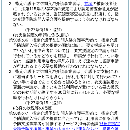
2
指定介護予防訪問入浴介護事業者は、
前項
の被保険者証
に、法第115条の3第2項の規定により認定審査会意見が記
載されているときは、当該認定審査会意見に配慮して、指
定介護予防訪問入浴介護を提供するよう努めなければなら
ない。
(平27条例15・追加)
(要支援認定の申請に係る援助)
第50条の6
指定介護予防訪問入浴介護事業者は、指定介護
予防訪問入浴介護の提供の開始に際し、要支援認定を受け
ていない利用申込者については、要支援認定の申請が既に
行われているかどうかを確認し、申請が行われていない場
合は、当該利用申込者の意思を踏まえて速やかに当該申請
が行われるよう必要な援助を行わなければならない。
2
指定介護予防訪問入浴介護事業者は、介護予防支援
(これ
に相当するサービスを含む。)
が利用者に対して行われてい
ない等の場合であって必要と認めるときは、要支援認定の
更新の申請が、遅くとも当該利用者が受けている要支援認
定の有効期間が終了する30日前に行われるよう、必要な援
助を行わなければならない。
(平27条例15・追加)
(心身の状況等の把握)
第50条の7
指定介護予防訪問入浴介護事業者は、指定介護
予防訪問入浴介護の提供に当たっては、利用者に係る介護
予防支援事業者が開催するサービス担当者会議
(
秋田市指定
介護予防支援等の事業の人員および運営ならびに指定介護