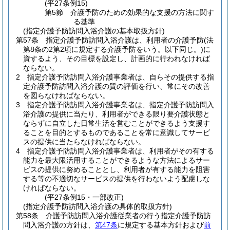
(平27条例15)
第5節
介護予防のための効果的な支援の方法に関す
る基準
(指定介護予防訪問入浴介護の基本取扱方針)
第57条
指定介護予防訪問入浴介護は、利用者の介護予防
(法
第8条の2第2項に規定する介護予防をいう。以下同じ。)
に
資するよう、その目標を設定し、計画的に行われなければ
ならない。
2
指定介護予防訪問入浴介護事業者は、自らその提供する指
定介護予防訪問入浴介護の質の評価を行い、常にその改善
を図らなければならない。
3
指定介護予防訪問入浴介護事業者は、指定介護予防訪問入
浴介護の提供に当たり、利用者ができる限り要介護状態と
ならずに自立した日常生活を営むことができるよう支援す
ることを目的とするものであることを常に意識してサービ
スの提供に当たらなければならない。
4
指定介護予防訪問入浴介護事業者は、利用者がその有する
能力を最大限活用することができるような方法によるサー
ビスの提供に努めることとし、利用者が有する能力を阻害
する等の不適切なサービスの提供を行わないよう配慮しな
ければならない。
(平27条例15・一部改正)
(指定介護予防訪問入浴介護の具体的取扱方針)
第58条
介護予防訪問入浴介護従業者の行う指定介護予防訪
問入浴介護の方針は、
第47条
に規定する基本方針および
前