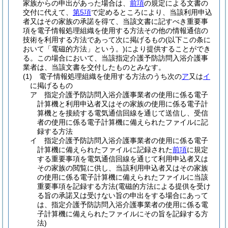
家族からの申出があった場合は、
前項
の規定による文書の
交付に代えて、
第5項
で定めるところにより、当該利用申込
者又はその家族の承諾を得て、当該文書に記すべき重要事
項を電子情報処理組織を使用する方法その他の情報通信の
技術を利用する方法であって次に掲げるもの
(以下この条に
おいて「電磁的方法」という。)
により提供することができ
る。
この場合において、当該指定介護予防訪問入浴介護事
業者は、当該文書を交付したものとみなす。
(1)
電子情報処理組織を使用する方法のうち次の
ア
又は
イ
に掲げるもの
ア
指定介護予防訪問入浴介護事業者の使用に係る電子
計算機と利用申込者又はその家族の使用に係る電子計
算機とを接続する電気通信回線を通じて送信し、受信
者の使用に係る電子計算機に備えられたファイルに記
録する方法
イ
指定介護予防訪問入浴介護事業者の使用に係る電子
計算機に備えられたファイルに記録された
前項
に規定
する重要事項を電気通信回線を通じて利用申込者又は
その家族の閲覧に供し、当該利用申込者又はその家族
の使用に係る電子計算機に備えられたファイルに当該
重要事項を記録する方法
(電磁的方法による提供を受け
る旨の承諾又は受けない旨の申出をする場合にあって
は、指定介護予防訪問入浴介護事業者の使用に係る電
子計算機に備えられたファイルにその旨を記録する方
法)