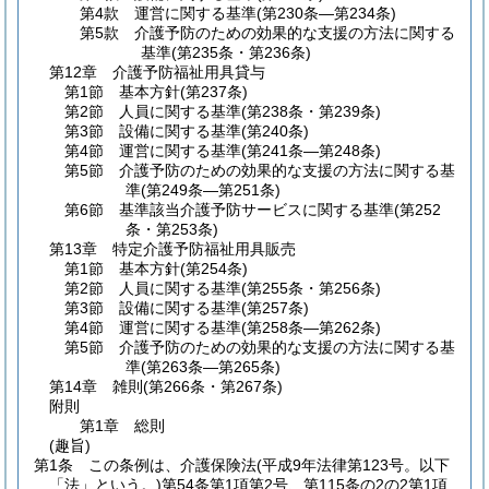
第4款
運営に関する基準
(第230条―第234条)
第5款
介護予防のための効果的な支援の方法に関する
基準
(第235条・第236条)
第12章
介護予防福祉用具貸与
第1節
基本方針
(第237条)
第2節
人員に関する基準
(第238条・第239条)
第3節
設備に関する基準
(第240条)
第4節
運営に関する基準
(第241条―第248条)
第5節
介護予防のための効果的な支援の方法に関する基
準
(第249条―第251条)
第6節
基準該当介護予防サービスに関する基準
(第252
条・第253条)
第13章
特定介護予防福祉用具販売
第1節
基本方針
(第254条)
第2節
人員に関する基準
(第255条・第256条)
第3節
設備に関する基準
(第257条)
第4節
運営に関する基準
(第258条―第262条)
第5節
介護予防のための効果的な支援の方法に関する基
準
(第263条―第265条)
第14章
雑則
(第266条・第267条)
附則
第1章
総則
(趣旨)
第1条
この条例は、介護保険法
(平成9年法律第123号。以下
「法」という。)
第54条第1項第2号、第115条の2の2第1項