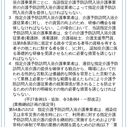
浴介護事業所ごとに、当該指定介護予防訪問入浴介護事業
所の介護予防訪問入浴介護従業者によって指定介護予防訪
問入浴介護を提供しなければならない。
3
指定介護予防訪問入浴介護事業者は、介護予防訪問入浴介
護従業者に対し、その資質の向上のため、研修の機会を確
保しなければならない。
この場合において、当該指定介護
予防訪問入浴介護事業者は、全ての介護予防訪問入浴介護
従業者
(看護師、准看護師、介護福祉士、介護支援専門員、
法第8条第2項に規定する政令で定める者等の資格を有する
者その他これに類する者を除く。)
に対し、認知症介護に係
る基礎的な研修を受講させるために必要な措置を講じなけ
ればならない。
4
指定介護予防訪問入浴介護事業者は、適切な指定介護予防
訪問入浴介護の提供を確保する観点から、職場において行
われる性的な言動又は優越的な関係を背景とした言動であ
って業務上必要かつ相当な範囲を超えたものにより介護予
防訪問入浴介護従業者の就業環境が害されることを防止す
るための方針の明確化その他の必要な措置を講じなければ
ならない。
(平27条例15・追加、令3条例4・一部改正)
(業務継続計画の策定等)
第54条の2の2
指定介護予防訪問入浴介護事業者は、感染症
又は非常災害の発生時において、利用者に対する指定介護
予防訪問入浴介護の提供を継続的に実施するためおよび非
常時の体制で早期の業務の再開を図るための計画
(以下「業