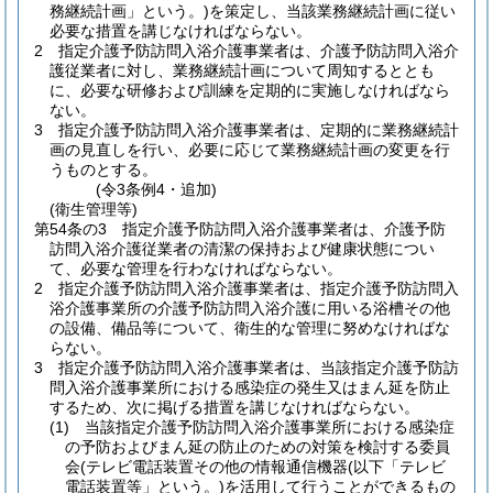
務継続計画」という。)
を策定し、当該業務継続計画に従い
必要な措置を講じなければならない。
2
指定介護予防訪問入浴介護事業者は、介護予防訪問入浴介
護従業者に対し、業務継続計画について周知するととも
に、必要な研修および訓練を定期的に実施しなければなら
ない。
3
指定介護予防訪問入浴介護事業者は、定期的に業務継続計
画の見直しを行い、必要に応じて業務継続計画の変更を行
うものとする。
(令3条例4・追加)
(衛生管理等)
第54条の3
指定介護予防訪問入浴介護事業者は、介護予防
訪問入浴介護従業者の清潔の保持および健康状態につい
て、必要な管理を行わなければならない。
2
指定介護予防訪問入浴介護事業者は、指定介護予防訪問入
浴介護事業所の介護予防訪問入浴介護に用いる浴槽その他
の設備、備品等について、衛生的な管理に努めなければな
らない。
3
指定介護予防訪問入浴介護事業者は、当該指定介護予防訪
問入浴介護事業所における感染症の発生又はまん延を防止
するため、次に掲げる措置を講じなければならない。
(1)
当該指定介護予防訪問入浴介護事業所における感染症
の予防およびまん延の防止のための対策を検討する委員
会
(テレビ電話装置その他の情報通信機器
(以下「テレビ
電話装置等」という。)
を活用して行うことができるもの