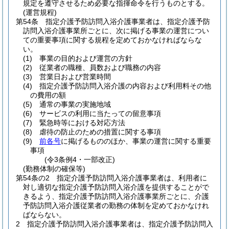
規定を遵守させるため必要な指揮命令を行うものとする。
(運営規程)
第54条
指定介護予防訪問入浴介護事業者は、指定介護予防
訪問入浴介護事業所ごとに、次に掲げる事業の運営につい
ての重要事項に関する規程を定めておかなければならな
い。
(1)
事業の目的および運営の方針
(2)
従業者の職種、員数および職務の内容
(3)
営業日および営業時間
(4)
指定介護予防訪問入浴介護の内容および利用料その他
の費用の額
(5)
通常の事業の実施地域
(6)
サービスの利用に当たっての留意事項
(7)
緊急時等における対応方法
(8)
虐待の防止のための措置に関する事項
(9)
前各号
に掲げるもののほか、事業の運営に関する重要
事項
(令3条例4・一部改正)
(勤務体制の確保等)
第54条の2
指定介護予防訪問入浴介護事業者は、利用者に
対し適切な指定介護予防訪問入浴介護を提供することがで
きるよう、指定介護予防訪問入浴介護事業所ごとに、介護
予防訪問入浴介護従業者の勤務の体制を定めておかなけれ
ばならない。
2
指定介護予防訪問入浴介護事業者は、指定介護予防訪問入