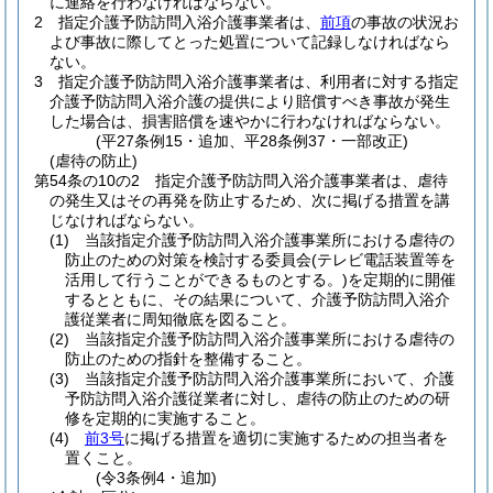
に連絡を行わなければならない。
2
指定介護予防訪問入浴介護事業者は、
前項
の事故の状況お
よび事故に際してとった処置について記録しなければなら
ない。
3
指定介護予防訪問入浴介護事業者は、利用者に対する指定
介護予防訪問入浴介護の提供により賠償すべき事故が発生
した場合は、損害賠償を速やかに行わなければならない。
(平27条例15・追加、平28条例37・一部改正)
(虐待の防止)
第54条の10の2
指定介護予防訪問入浴介護事業者は、虐待
の発生又はその再発を防止するため、次に掲げる措置を講
じなければならない。
(1)
当該指定介護予防訪問入浴介護事業所における虐待の
防止のための対策を検討する委員会
(テレビ電話装置等を
活用して行うことができるものとする。)
を定期的に開催
するとともに、その結果について、介護予防訪問入浴介
護従業者に周知徹底を図ること。
(2)
当該指定介護予防訪問入浴介護事業所における虐待の
防止のための指針を整備すること。
(3)
当該指定介護予防訪問入浴介護事業所において、介護
予防訪問入浴介護従業者に対し、虐待の防止のための研
修を定期的に実施すること。
(4)
前3号
に掲げる措置を適切に実施するための担当者を
置くこと。
(令3条例4・追加)