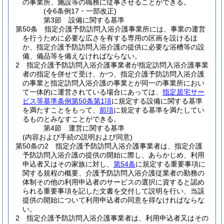
の事業所、施設等の職務に従事させることができる。
(令6条例17・一部改正)
第3節
設備に関する基準
第50条
指定介護予防訪問入浴介護事業所には、事業の運営
を行うために必要な広さを有する専用の区画を設けるほ
か、指定介護予防訪問入浴介護の提供に必要な浴槽等の設
備、備品等を備えなければならない。
2
指定介護予防訪問入浴介護事業者が指定訪問入浴介護事業
者の指定を併せて受け、かつ、指定介護予防訪問入浴介護
の事業と指定訪問入浴介護の事業とが同一の事業所におい
て一体的に運営されている場合にあっては、
指定居宅サー
ビス等基準条例第50条第1項
に規定する設備に関する基準
を満たすことをもって、
前項
に規定する基準を満たしてい
るものとみなすことができる。
第4節
運営に関する基準
(内容および手続の説明および同意)
第50条の2
指定介護予防訪問入浴介護事業者は、指定介護
予防訪問入浴介護の提供の開始に際し、あらかじめ、利用
申込者又はその家族に対し、
第54条
に規定する重要事項に
関する規程の概要、介護予防訪問入浴介護従業者の勤務の
体制その他の利用申込者のサービスの選択に資すると認め
られる重要事項を記した文書を交付して説明を行い、当該
提供の開始について利用申込者の同意を得なければならな
い。
2
指定介護予防訪問入浴介護事業者は、利用申込者又はその