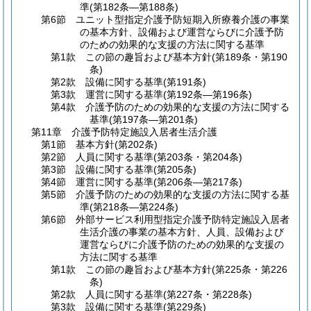
準
(第182条―第188条)
第6節
ユニット型指定介護予防短期入所療養介護の事業
の基本方針、設備および運営ならびに介護予防
のための効果的な支援の方法に関する基準
第1款
この節の趣旨および基本方針
(第189条・第190
条)
第2款
設備に関する基準
(第191条)
第3款
運営に関する基準
(第192条―第196条)
第4款
介護予防のための効果的な支援の方法に関する
基準
(第197条―第201条)
第11章
介護予防特定施設入居者生活介護
第1節
基本方針
(第202条)
第2節
人員に関する基準
(第203条・第204条)
第3節
設備に関する基準
(第205条)
第4節
運営に関する基準
(第206条―第217条)
第5節
介護予防のための効果的な支援の方法に関する基
準
(第218条―第224条)
第6節
外部サービス利用型指定介護予防特定施設入居者
生活介護の事業の基本方針、人員、設備および
運営ならびに介護予防のための効果的な支援の
方法に関する基準
第1款
この節の趣旨および基本方針
(第225条・第226
条)
第2款
人員に関する基準
(第227条・第228条)
第3款
設備に関する基準
(第229条)