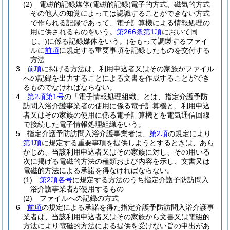
(2)
電磁的記録媒体
(電磁的記録
(電子的方式、磁気的方式
その他人の知覚によっては認識することができない方式
で作られる記録であって、電子計算機による情報処理の
用に供されるものをいう。
第266条第1項
において同
じ。)
に係る記録媒体をいう。)
をもって調製するファイ
ルに
前項
に規定する重要事項を記録したものを交付する
方法
3
前項
に掲げる方法は、利用申込者又はその家族がファイル
への記録を出力することによる文書を作成することができ
るものでなければならない。
4
第2項第1号
の「電子情報処理組織」とは、指定介護予防
訪問入浴介護事業者の使用に係る電子計算機と、利用申込
者又はその家族の使用に係る電子計算機とを電気通信回線
で接続した電子情報処理組織をいう。
5
指定介護予防訪問入浴介護事業者は、
第2項
の規定により
第1項
に規定する重要事項を提供しようとするときは、あら
かじめ、当該利用申込者又はその家族に対し、その用いる
次に掲げる電磁的方法の種類および内容を示し、文書又は
電磁的方法による承諾を得なければならない。
(1)
第2項各号
に規定する方法のうち指定介護予防訪問入
浴介護事業者が使用するもの
(2)
ファイルへの記録の方式
6
前項
の規定による承諾を得た指定介護予防訪問入浴介護事
業者は、当該利用申込者又はその家族から文書又は電磁的
方法により電磁的方法による提供を受けない旨の申出があ