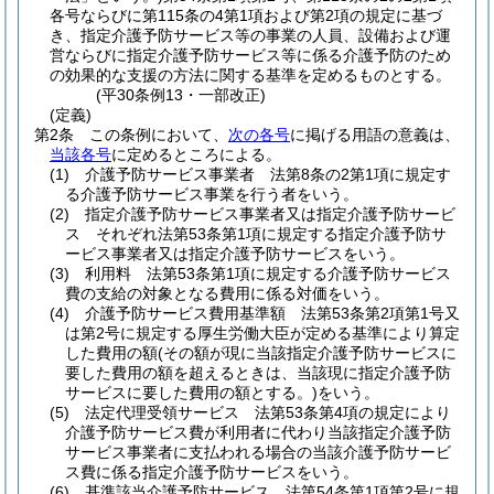
各号ならびに第115条の4第1項および第2項の規定に基づ
き、指定介護予防サービス等の事業の人員、設備および運
営ならびに指定介護予防サービス等に係る介護予防のため
の効果的な支援の方法に関する基準を定めるものとする。
(平30条例13・一部改正)
(定義)
第2条
この条例において、
次の各号
に掲げる用語の意義は、
当該各号
に定めるところによる。
(1)
介護予防サービス事業者 法第8条の2第1項に規定す
る介護予防サービス事業を行う者をいう。
(2)
指定介護予防サービス事業者又は指定介護予防サービ
ス それぞれ法第53条第1項に規定する指定介護予防サ
ービス事業者又は指定介護予防サービスをいう。
(3)
利用料 法第53条第1項に規定する介護予防サービス
費の支給の対象となる費用に係る対価をいう。
(4)
介護予防サービス費用基準額 法第53条第2項第1号又
は第2号に規定する厚生労働大臣が定める基準により算定
した費用の額
(その額が現に当該指定介護予防サービスに
要した費用の額を超えるときは、当該現に指定介護予防
サービスに要した費用の額とする。)
をいう。
(5)
法定代理受領サービス 法第53条第4項の規定により
介護予防サービス費が利用者に代わり当該指定介護予防
サービス事業者に支払われる場合の当該介護予防サービ
ス費に係る指定介護予防サービスをいう。
(6)
基準該当介護予防サービス 法第54条第1項第2号に規