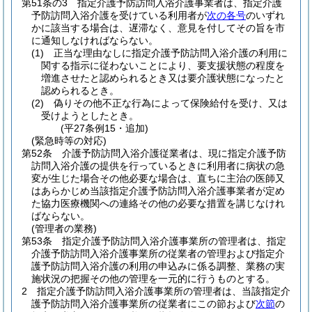
第51条の3
指定介護予防訪問入浴介護事業者は、指定介護
予防訪問入浴介護を受けている利用者が
次の各号
のいずれ
かに該当する場合は、遅滞なく、意見を付してその旨を市
に通知しなければならない。
(1)
正当な理由なしに指定介護予防訪問入浴介護の利用に
関する指示に従わないことにより、要支援状態の程度を
増進させたと認められるとき又は要介護状態になったと
認められるとき。
(2)
偽りその他不正な行為によって保険給付を受け、又は
受けようとしたとき。
(平27条例15・追加)
(緊急時等の対応)
第52条
介護予防訪問入浴介護従業者は、現に指定介護予防
訪問入浴介護の提供を行っているときに利用者に病状の急
変が生じた場合その他必要な場合は、直ちに主治の医師又
はあらかじめ当該指定介護予防訪問入浴介護事業者が定め
た協力医療機関への連絡その他の必要な措置を講じなけれ
ばならない。
(管理者の業務)
第53条
指定介護予防訪問入浴介護事業所の管理者は、指定
介護予防訪問入浴介護事業所の従業者の管理および指定介
護予防訪問入浴介護の利用の申込みに係る調整、業務の実
施状況の把握その他の管理を一元的に行うものとする。
2
指定介護予防訪問入浴介護事業所の管理者は、当該指定介
護予防訪問入浴介護事業所の従業者にこの節および
次節
の