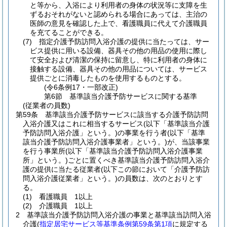
と等から、入浴により利用者の身体の状況等に支障を生
ずるおそれがないと認められる場合にあっては、主治の
医師の意見を確認した上で、看護職員に代えて介護職員
を充てることができる。
(7)
指定介護予防訪問入浴介護の提供に当たっては、サー
ビス提供に用いる設備、器具その他の用品の使用に際し
て安全および清潔の保持に留意し、特に利用者の身体に
接触する設備、器具その他の用品については、サービス
提供ごとに消毒したものを使用するものとする。
(令6条例17・一部改正)
第6節
基準該当介護予防サービスに関する基準
(従業者の員数)
第59条
基準該当介護予防サービスに該当する介護予防訪問
入浴介護又はこれに相当するサービス
(以下「基準該当介護
予防訪問入浴介護」という。)
の事業を行う者
(以下「基準
該当介護予防訪問入浴介護事業者」という。)
が、当該事業
を行う事業所
(以下「基準該当介護予防訪問入浴介護事業
所」という。)
ごとに置くべき基準該当介護予防訪問入浴介
護の提供に当たる従業者
(以下この節において「介護予防訪
問入浴介護従業者」という。)
の員数は、次のとおりとす
る。
(1)
看護職員 1以上
(2)
介護職員 1以上
2
基準該当介護予防訪問入浴介護の事業と基準該当訪問入浴
介護
(
指定居宅サービス等基準条例第59条第1項
に規定する