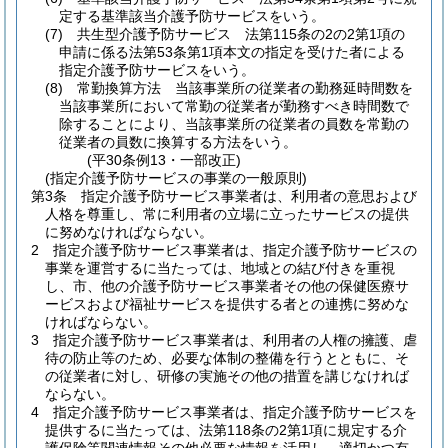
定する基準該当介護予防サービスをいう。
(7)
共生型介護予防サービス 法第115条の2の2第1項の
申請に係る法第53条第1項本文の指定を受けた者による
指定介護予防サービスをいう。
(8)
常勤換算方法 当該事業所の従業者の勤務延時間数を
当該事業所において常勤の従業者が勤務すべき時間数で
除することにより、当該事業所の従業者の員数を常勤の
従業者の員数に換算する方法をいう。
(平30条例13・一部改正)
(指定介護予防サービスの事業の一般原則)
第3条
指定介護予防サービス事業者は、利用者の意思および
人格を尊重し、常に利用者の立場に立ったサービスの提供
に努めなければならない。
2
指定介護予防サービス事業者は、指定介護予防サービスの
事業を運営するに当たっては、地域との結び付きを重視
し、市、他の介護予防サービス事業者その他の保健医療サ
ービスおよび福祉サービスを提供する者との連携に努めな
ければならない。
3
指定介護予防サービス事業者は、利用者の人権の擁護、虐
待の防止等のため、必要な体制の整備を行うとともに、そ
の従業者に対し、研修の実施その他の措置を講じなければ
ならない。
4
指定介護予防サービス事業者は、指定介護予防サービスを
提供するに当たっては、法第118条の2第1項に規定する介