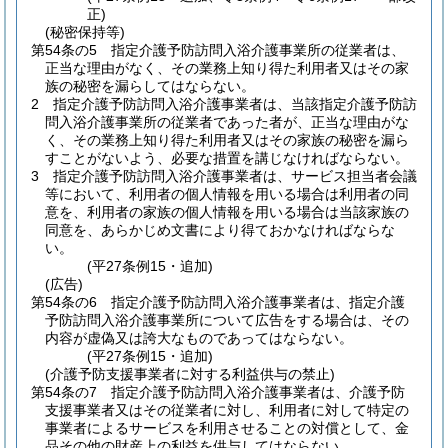
正)
(秘密保持等)
第54条の5
指定介護予防訪問入浴介護事業所の従業者は、
正当な理由がなく、その業務上知り得た利用者又はその家
族の秘密を漏らしてはならない。
2
指定介護予防訪問入浴介護事業者は、当該指定介護予防訪
問入浴介護事業所の従業者であった者が、正当な理由がな
く、その業務上知り得た利用者又はその家族の秘密を漏ら
すことがないよう、必要な措置を講じなければならない。
3
指定介護予防訪問入浴介護事業者は、サービス担当者会議
等において、利用者の個人情報を用いる場合は利用者の同
意を、利用者の家族の個人情報を用いる場合は当該家族の
同意を、あらかじめ文書により得ておかなければならな
い。
(平27条例15・追加)
(広告)
第54条の6
指定介護予防訪問入浴介護事業者は、指定介護
予防訪問入浴介護事業所について広告をする場合は、その
内容が虚偽又は誇大なものであってはならない。
(平27条例15・追加)
(介護予防支援事業者に対する利益供与の禁止)
第54条の7
指定介護予防訪問入浴介護事業者は、介護予防
支援事業者又はその従業者に対し、利用者に対して特定の
事業者によるサービスを利用させることの対償として、金
品その他の財産上の利益を供与してはならない。