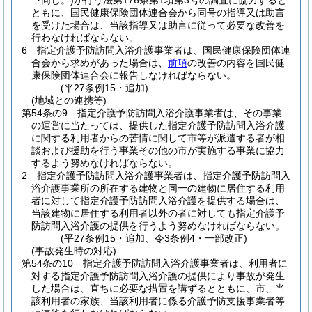
下同じ。)
が行う法第176条第1項第3号の調査に協力すると
ともに、国民健康保険団体連合会から同号の指導又は助言
を受けた場合は、当該指導又は助言に従って必要な改善を
行わなければならない。
6
指定介護予防訪問入浴介護事業者は、国民健康保険団体連
合会から求めがあった場合は、
前項
の改善の内容を国民健
康保険団体連合会に報告しなければならない。
(平27条例15・追加)
(地域との連携等)
第54条の9
指定介護予防訪問入浴介護事業者は、その事業
の運営に当たっては、提供した指定介護予防訪問入浴介護
に関する利用者からの苦情に関して市等が派遣する者が相
談および援助を行う事業その他の市が実施する事業に協力
するよう努めなければならない。
2
指定介護予防訪問入浴介護事業者は、指定介護予防訪問入
浴介護事業所の所在する建物と同一の建物に居住する利用
者に対して指定介護予防訪問入浴介護を提供する場合は、
当該建物に居住する利用者以外の者に対しても指定介護予
防訪問入浴介護の提供を行うよう努めなければならない。
(平27条例15・追加、令3条例4・一部改正)
(事故発生時の対応)
第54条の10
指定介護予防訪問入浴介護事業者は、利用者に
対する指定介護予防訪問入浴介護の提供により事故が発生
した場合は、直ちに必要な措置を講ずるとともに、市、当
該利用者の家族、当該利用者に係る介護予防支援事業者等