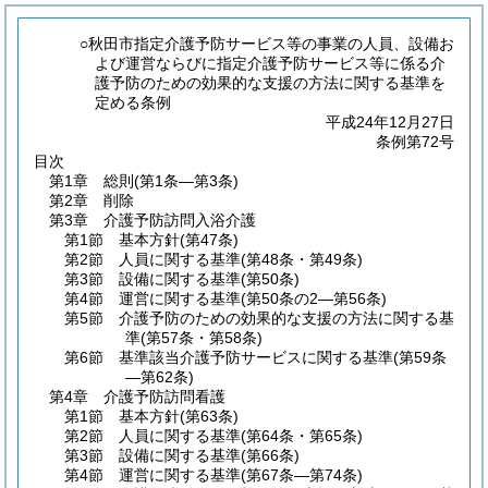
○秋田市指定介護予防サービス等の事業の人員、設備お
よび運営ならびに指定介護予防サービス等に係る介
護予防のための効果的な支援の方法に関する基準を
定める条例
平成24年12月27日
条例第72号
目次
第1章
総則
(第1条―第3条)
第2章
削除
第3章
介護予防訪問入浴介護
第1節
基本方針
(第47条)
第2節
人員に関する基準
(第48条・第49条)
第3節
設備に関する基準
(第50条)
第4節
運営に関する基準
(第50条の2―第56条)
第5節
介護予防のための効果的な支援の方法に関する基
準
(第57条・第58条)
第6節
基準該当介護予防サービスに関する基準
(第59条
―第62条)
第4章
介護予防訪問看護
第1節
基本方針
(第63条)
第2節
人員に関する基準
(第64条・第65条)
第3節
設備に関する基準
(第66条)
第4節
運営に関する基準
(第67条―第74条)