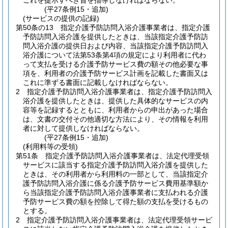
これを提示すべき旨を指導しなければならない。
(平27条例15・追加)
(サービスの提供の記録)
第50条の13
指定介護予防訪問入浴介護事業者は、指定介護
予防訪問入浴介護を提供したときは、当該指定介護予防訪
問入浴介護の提供日および内容、当該指定介護予防訪問入
浴介護について法第53条第4項の規定により利用者に代わ
って支払を受ける介護予防サービス費の額その他必要な事
項を、利用者の介護予防サービス計画を記載した書面又は
これに準ずる書面に記載しなければならない。
2
指定介護予防訪問入浴介護事業者は、指定介護予防訪問入
浴介護を提供したときは、提供した具体的なサービスの内
容等を記録するとともに、利用者からの申出があった場合
は、文書の交付その他適切な方法により、その情報を利用
者に対して提供しなければならない。
(平27条例15・追加)
(利用料等の受領)
第51条
指定介護予防訪問入浴介護事業者は、法定代理受領
サービスに該当する指定介護予防訪問入浴介護を提供した
ときは、その利用者から利用料の一部として、当該指定介
護予防訪問入浴介護に係る介護予防サービス費用基準額か
ら当該指定介護予防訪問入浴介護事業者に支払われる介護
予防サービス費の額を控除して得た額の支払を受けるもの
とする。
2
指定介護予防訪問入浴介護事業者は、法定代理受領サービ