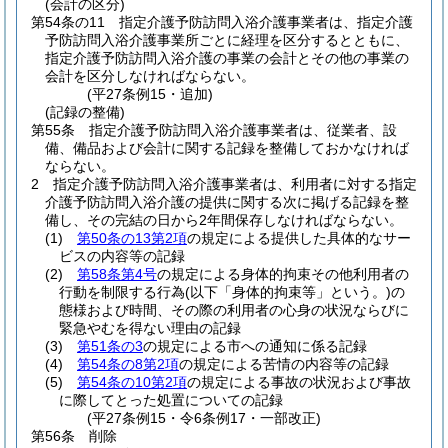
(会計の区分)
第54条の11
指定介護予防訪問入浴介護事業者は、指定介護
予防訪問入浴介護事業所ごとに経理を区分するとともに、
指定介護予防訪問入浴介護の事業の会計とその他の事業の
会計を区分しなければならない。
(平27条例15・追加)
(記録の整備)
第55条
指定介護予防訪問入浴介護事業者は、従業者、設
備、備品および会計に関する記録を整備しておかなければ
ならない。
2
指定介護予防訪問入浴介護事業者は、利用者に対する指定
介護予防訪問入浴介護の提供に関する次に掲げる記録を整
備し、その完結の日から2年間保存しなければならない。
(1)
第50条の13第2項
の規定による提供した具体的なサー
ビスの内容等の記録
(2)
第58条第4号
の規定による身体的拘束その他利用者の
行動を制限する行為
(以下「身体的拘束等」という。)
の
態様および時間、その際の利用者の心身の状況ならびに
緊急やむを得ない理由の記録
(3)
第51条の3
の規定による市への通知に係る記録
(4)
第54条の8第2項
の規定による苦情の内容等の記録
(5)
第54条の10第2項
の規定による事故の状況および事故
に際してとった処置についての記録
(平27条例15・令6条例17・一部改正)
第56条
削除