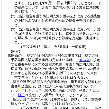
とする。)
をおおむね6月に1回以上開催するとともに、そ
の結果について、介護予防訪問入浴介護従業者に周知徹
底を図ること。
(2)
当該指定介護予防訪問入浴介護事業所における感染症
の予防およびまん延の防止のための指針を整備するこ
と。
(3)
当該指定介護予防訪問入浴介護事業所において、介護
予防訪問入浴介護従業者に対し、感染症の予防およびま
ん延の防止のための研修および訓練を定期的に実施する
こと。
(平27条例15・追加、令3条例4・一部改正)
(掲示)
第54条の4
指定介護予防訪問入浴介護事業者は、指定介護
予防訪問入浴介護事業所の見やすい場所に、
第54条
に規定
する重要事項に関する規程の概要、介護予防訪問入浴介護
従業者の勤務の体制その他の利用申込者のサービスの選択
に資すると認められる重要事項
(以下この条において単に
「重要事項」という。)
を掲示しなければならない。
2
指定介護予防訪問入浴介護事業者は、重要事項を記載した
書面を当該指定介護予防訪問入浴介護事業所に備え付け、
かつ、これをいつでも関係者に自由に閲覧させることによ
り、
前項
の規定による掲示に代えることができる。
3
指定介護予防訪問入浴介護事業者は、原則として、重要事
項をウェブサイトに掲載しなければならない。
(平27条例15・追加、令3条例4・令6条例17・一部改