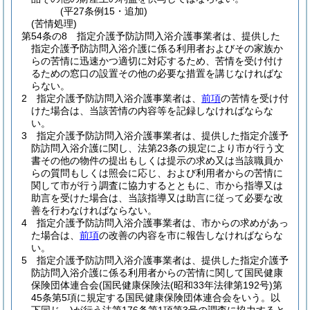
(平27条例15・追加)
(苦情処理)
第54条の8
指定介護予防訪問入浴介護事業者は、提供した
指定介護予防訪問入浴介護に係る利用者およびその家族か
らの苦情に迅速かつ適切に対応するため、苦情を受け付け
るための窓口の設置その他の必要な措置を講じなければな
らない。
2
指定介護予防訪問入浴介護事業者は、
前項
の苦情を受け付
けた場合は、当該苦情の内容等を記録しなければならな
い。
3
指定介護予防訪問入浴介護事業者は、提供した指定介護予
防訪問入浴介護に関し、法第23条の規定により市が行う文
書その他の物件の提出もしくは提示の求め又は当該職員か
らの質問もしくは照会に応じ、および利用者からの苦情に
関して市が行う調査に協力するとともに、市から指導又は
助言を受けた場合は、当該指導又は助言に従って必要な改
善を行わなければならない。
4
指定介護予防訪問入浴介護事業者は、市からの求めがあっ
た場合は、
前項
の改善の内容を市に報告しなければならな
い。
5
指定介護予防訪問入浴介護事業者は、提供した指定介護予
防訪問入浴介護に係る利用者からの苦情に関して国民健康
保険団体連合会
(国民健康保険法
(昭和33年法律第192号)
第
45条第5項に規定する国民健康保険団体連合会をいう。以