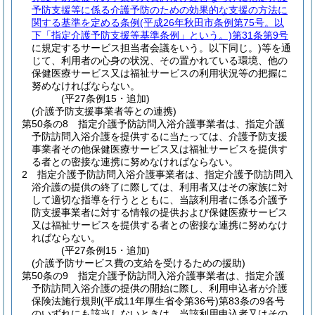
予防支援等に係る介護予防のための効果的な支援の方法に
関する基準を定める条例
(平成26年秋田市条例第75号。以
下「指定介護予防支援等基準条例」という。)
第31条第9号
に規定するサービス担当者会議をいう。以下同じ。)
等を通
じて、利用者の心身の状況、その置かれている環境、他の
保健医療サービス又は福祉サービスの利用状況等の把握に
努めなければならない。
(平27条例15・追加)
(介護予防支援事業者等との連携)
第50条の8
指定介護予防訪問入浴介護事業者は、指定介護
予防訪問入浴介護を提供するに当たっては、介護予防支援
事業者その他保健医療サービス又は福祉サービスを提供す
る者との密接な連携に努めなければならない。
2
指定介護予防訪問入浴介護事業者は、指定介護予防訪問入
浴介護の提供の終了に際しては、利用者又はその家族に対
して適切な指導を行うとともに、当該利用者に係る介護予
防支援事業者に対する情報の提供および保健医療サービス
又は福祉サービスを提供する者との密接な連携に努めなけ
ればならない。
(平27条例15・追加)
(介護予防サービス費の支給を受けるための援助)
第50条の9
指定介護予防訪問入浴介護事業者は、指定介護
予防訪問入浴介護の提供の開始に際し、利用申込者が介護
保険法施行規則
(平成11年厚生省令第36号)
第83条の9各号
のいずれにも該当しないときは、当該利用申込者又はその