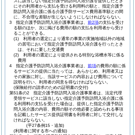
スに該当しない指定介護予防訪問入浴介護を提供したとき
にその利用者から支払を受ける利用料の額と、指定介護予
防訪問入浴介護に係る介護予防サービス費用基準額との間
に、不合理な差額が生じないようにしなければならない。
3
指定介護予防訪問入浴介護事業者は、
前2項
の支払を受け
る額のほか、次に掲げる費用の額の支払を利用者から受け
ることができる。
(1)
利用者の選定により通常の事業の実施地域以外の地域
の居宅において指定介護予防訪問入浴介護を行ったとき
は、それに要した交通費
(2)
利用者の選定により提供される特別な浴槽水等に係る
費用
4
指定介護予防訪問入浴介護事業者は、
前項
の費用の額に係
るサービスの提供に当たっては、あらかじめ、利用者又は
その家族に対し、当該サービスの内容および費用について
説明を行い、利用者の同意を得なければならない。
(保険給付の請求のための証明書の交付)
第51条の2
指定介護予防訪問入浴介護事業者は、法定代理
受領サービスに該当しない指定介護予防訪問入浴介護に係
る利用料の支払を受けた場合は、提供した指定介護予防訪
問入浴介護の内容、費用の額その他必要と認められる事項
を記載したサービス提供証明書を利用者に対して交付しな
ければならない。
(平27条例15・追加)
(利用者に関する市への通知)