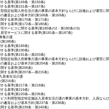
関する基準
(第149条・第150条)
関する基準
(第151条―第167条)
ト型指定短期入所生活介護の事業の基本方針ならびに設備および運営に
節の趣旨および基本方針
(第168条・第169条)
に関する基準
(第170条・第171条)
に関する基準
(第172条―第180条)
居宅サービスに関する基準
(第180条の2・第180条の3)
当居宅サービスに関する基準
(第181条―第187条)
療養介護
針
(第188条)
関する基準
(第189条)
関する基準
(第190条)
関する基準
(第191条―第203条)
ト型指定短期入所療養介護の事業の基本方針ならびに設備および運営に
節の趣旨および基本方針
(第204条・第205条)
に関する基準
(第206条)
に関する基準
(第207条―第215条)
入居者生活介護
針
(第216条)
関する基準
(第217条・第218条)
関する基準
(第219条)
関する基準
(第220条―第236条)
ービス利用型指定特定施設入居者生活介護の事業の基本方針、人員なら
節の趣旨および基本方針
(第237条・第238条)
に関する基準
(第239条・第240条)