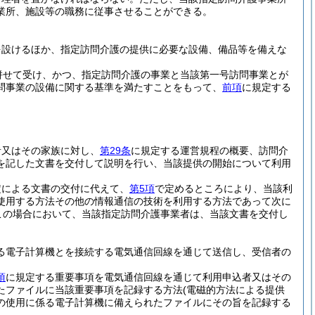
業所、施設等の職務に従事させることができる。
を設けるほか、指定訪問介護の提供に必要な設備、備品等を備えな
併せて受け、かつ、指定訪問介護の事業と当該第一号訪問事業とが
問事業の設備に関する基準を満たすことをもって、
前項
に規定する
者又はその家族に対し、
第29条
に規定する運営規程の概要、訪問介
を記した文書を交付して説明を行い、当該提供の開始について利用
定による文書の交付に代えて、
第5項
で定めるところにより、当該利
使用する方法その他の情報通信の技術を利用する方法であって次に
この場合において、当該指定訪問介護事業者は、当該文書を交付し
る電子計算機とを接続する電気通信回線を通じて送信し、受信者の
項
に規定する重要事項を電気通信回線を通じて利用申込者又はその
たファイルに当該重要事項を記録する方法
(電磁的方法による提供
の使用に係る電子計算機に備えられたファイルにその旨を記録する