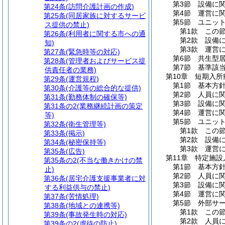
第3節
設備に
第24条
(訪問介護計画の作成)
第4節
運営に
第25条
(同居家族に対するサービ
第5節
ユニッ
ス提供の禁止)
第1款
この
第26条
(利用者に関する市への通
第2款
設備
知)
第3款
運営
第27条
(緊急時等の対応)
第6節
共生型
第28条
(管理者およびサービス提
第7節
基準該
供責任者の業務)
第10章
短期入所
第29条
(運営規程)
第1節
基本方
第30条
(介護等の総合的な提供)
第2節
人員に
第31条
(勤務体制の確保等)
第3節
設備に
第31条の2
(業務継続計画の策定
第4節
運営に
等)
第5節
ユニッ
第32条
(衛生管理等)
第1款
この
第33条
(掲示)
第2款
設備
第34条
(秘密保持等)
第3款
運営
第35条
(広告)
第11章
特定施設
第35条の2
(不当な働きかけの禁
第1節
基本方
止)
第2節
人員に
第36条
(居宅介護支援事業者に対
第3節
設備に
する利益供与の禁止)
第4節
運営に
第37条
(苦情処理)
第5節
外部サ
第38条
(地域との連携等)
第1款
この
第39条
(事故発生時の対応)
第2款
人員
第39条の2
(虐待の防止)