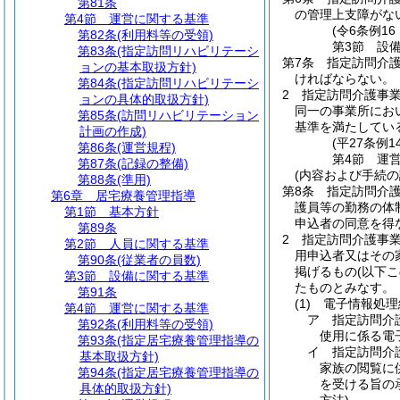
第81条
の管理上支障がな
第4節
運営に関する基準
(令6条例1
第82条
(利用料等の受領)
第3節
設
第83条
(指定訪問リハビリテーシ
第7条
指定訪問介
ョンの基本取扱方針)
ければならない。
第84条
(指定訪問リハビリテーシ
2
指定訪問介護事
ョンの具体的取扱方針)
同一の事業所にお
第85条
(訪問リハビリテーション
基準を満たしてい
計画の作成)
(平27条例
第86条
(運営規程)
第4節
運
第87条
(記録の整備)
(内容および手続の
第88条
(準用)
第8条
指定訪問介
第6章
居宅療養管理指導
護員等の勤務の体
第1節
基本方針
申込者の同意を得
第89条
2
指定訪問介護事
第2節
人員に関する基準
用申込者又はその
第90条
(従業者の員数)
掲げるもの
(以下
第3節
設備に関する基準
たものとみなす。
第91条
(1)
電子情報処理
第4節
運営に関する基準
ア
指定訪問介
第92条
(利用料等の受領)
使用に係る電
第93条
(指定居宅療養管理指導の
イ
指定訪問介
基本取扱方針)
家族の閲覧に
第94条
(指定居宅療養管理指導の
を受ける旨の
具体的取扱方針)