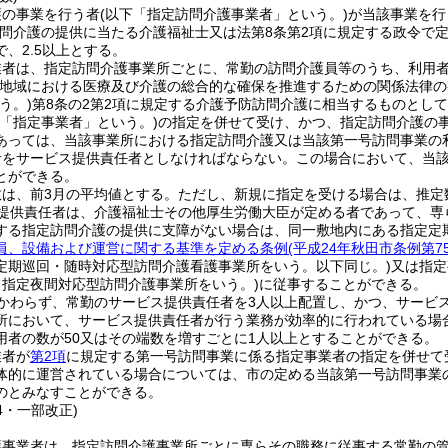
護の事業を行う者
(以下「指定訪問介護事業者」という。)
が当該事業を行
訪問介護の提供に当たる介護福祉士又は法第8条第2項に規定する政令で
、2.5以上とする。
業者は、指定訪問介護事業所ごとに、常勤の訪問介護員等のうち、利用
(地域における医療及び介護の総合的な確保を推進するための関係法律
う。)
第8条の2第2項に規定する介護予防訪問介護に相当するものとして
下「指定事業者」という。)
の指定を併せて受け、かつ、指定訪問介護の
あっては、当該事業所における指定訪問介護又は当該第一号訪問事業の
者をサービス提供責任者としなければならない。
この場合において、当
とができる。
数は、前3月の平均値とする。
ただし、新規に指定を受ける場合は、推定
提供責任者は、介護福祉士その他厚生労働大臣が定める者であって、専
する指定訪問介護の提供に支障がない場合は、同一敷地内にある指定定
員、設備および運営に関する基準を定める条例
(平成24年秋田市条例第
定期巡回・随時対応型訪問介護看護事業所をいう。以下同じ。)
又は指定
る指定夜間対応型訪問介護事業所をいう。)
に従事することができる。
かわらず、常勤のサービス提供責任者を3人以上配置し、かつ、サービ
所において、サービス提供責任者が行う業務が効率的に行われている場
用者の数が50又はその端数を増すごとに1人以上とすることができる。
業者が
第2項
に規定する第一号訪問事業に係る指定事業者の指定を併せて
体的に運営されている場合については、市の定める当該第一号訪問事業
のとみなすことができる。
14・一部改正)
護事業者は、指定訪問介護事業所ごとに専らその職務に従事する常勤の