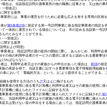
い場合は、当該指定訪問介護事業所の他の職務に従事させ、又は他の事
6・一部改正)
備に関する基準
護事業所には、事業の運営を行うために必要な広さを有する専用の区画
業者が
第5条第2項
に規定する第一号訪問事業に係る指定事業者の指定を
いて一体的に運営されている場合については、市の定める当該第一号訪
るものとみなすことができる。
14・一部改正)
営に関する基準
説明および同意)
護事業者は、指定訪問介護の提供の開始に際し、あらかじめ、利用申込
制その他の利用申込者のサービスの選択に資すると認められる重要事項
なければならない。
業者は、利用申込者又はその家族からの申出があった場合は、
前項
の規
家族の承諾を得て、当該文書に記すべき重要事項を電子情報処理組織を
この条において「電磁的方法」という。)
により提供することができる。
組織を使用する方法のうち
ア
又は
イ
に掲げるもの
護事業者の使用に係る電子計算機と利用申込者又はその家族の使用に係
子計算機に備えられたファイルに記録する方法
護事業者の使用に係る電子計算機に備えられたファイルに記録された
前
供し、当該利用申込者又はその家族の使用に係る電子計算機に備えられ
承諾又は受けない旨の申出をする場合にあっては、指定訪問介護事業者