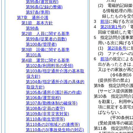
方法)
第95条
(運営規程)
(2)
電磁的記録媒
第96条
(記録の整備)
る情報処理の用
第97条
(準用)
録したものを交
第7章
通所介護
3
前項
に掲げる方
第1節
基本方針
4
第2項第1号
の「
第98条
回線で接続した電
第2節
人員に関する基準
5
指定訪問介護事
第99条
(従業者の員数)
用いる次に掲げる
第100条
(管理者)
(1)
第2項各号
に
第3節
設備に関する基準
(2)
ファイルへの
第101条
6
前項
の規定によ
第4節
運営に関する基準
出があったときは
第102条
(利用料等の受領)
又はその家族が再
第103条
(指定通所介護の基本取
(令6条例1
扱方針)
(提供拒否の禁止)
第104条
(指定通所介護の具体的
第9条
指定訪問介
取扱方針)
(サービス提供困難
第105条
(通所介護計画の作成)
第10条
指定訪問介
第106条
(運営規程)
を勘案し、利用申
第107条
(勤務体制の確保等)
項に規定する居宅
第108条
(定員の遵守)
ばならない。
第109条
(非常災害対策)
(平30条例
第110条
(衛生管理等)
(受給資格等の確認
第110条の2
(地域との連携等)
第11条
指定訪問介
第110条の3
(事故発生時の対応)