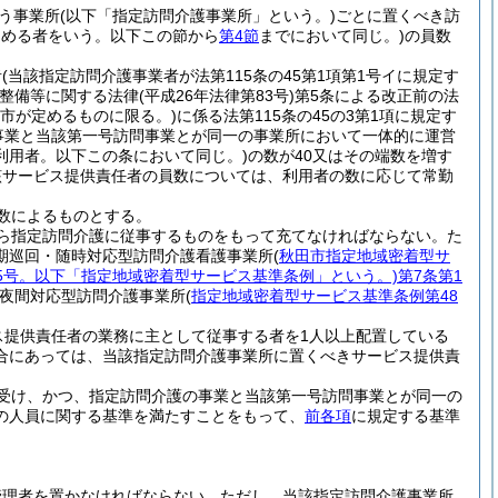
う事業所
(以下「指定訪問介護事業所」という。)
ごとに置くべき訪
定める者をいう。以下この節から
第4節
までにおいて同じ。)
の員数
者
(当該指定訪問介護事業者が法第115条の45第1項第1号イに規定す
の整備等に関する法律
(平成26年法律第83号)
第5条による改正前の法
市が定めるものに限る。)
に係る法第115条の45の3第1項に規定す
事業と当該第一号訪問事業とが同一の事業所において一体的に運営
利用者。以下この条において同じ。)
の数が40又はその端数を増す
該サービス提供責任者の員数については、利用者の数に応じて常勤
数によるものとする。
ら指定訪問介護に従事するものをもって充てなければならない。
た
期巡回・随時対応型訪問介護看護事業所
(
秋田市指定地域密着型サ
75号。以下「指定地域密着型サービス基準条例」という。)
第7条第1
夜間対応型訪問介護事業所
(
指定地域密着型サービス基準条例第48
ス提供責任者の業務に主として従事する者を1人以上配置している
合にあっては、当該指定訪問介護事業所に置くべきサービス提供責
受け、かつ、指定訪問介護の事業と当該第一号訪問事業とが同一の
の人員に関する基準を満たすことをもって、
前各項
に規定する基準
管理者を置かなければならない。
ただし、当該指定訪問介護事業所