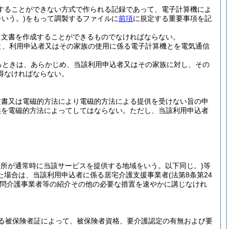
することができない方式で作られる記録であって、電子計算機によ
いう。)
をもって調製するファイルに
前項
に規定する重要事項を記
る文書を作成することができるものでなければならない。
と、利用申込者又はその家族の使用に係る電子計算機とを電気通信
るときは、あらかじめ、当該利用申込者又はその家族に対し、その
得なければならない。
文書又は電磁的方法により電磁的方法による提供を受けない旨の申
供を電磁的方法によってしてはならない。
ただし、当該利用申込者
業所が通常時に当該サービスを提供する地域をいう。以下同じ。)
等
た場合は、当該利用申込者に係る居宅介護支援事業者
(法第8条第24
問介護事業者等の紹介その他の必要な措置を速やかに講じなけれ
る被保険者証によって、被保険者資格、要介護認定の有無および要