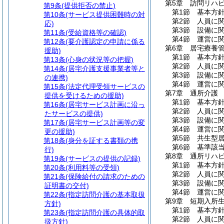
第5章
訪問リハ
第9条
(提供拒否の禁止)
第1節
基本方
第10条
(サービス提供困難時の対
第2節
人員に
応)
第3節
設備に
第11条
(受給資格等の確認)
第4節
運営に
第12条
(要介護認定の申請に係る
第6章
居宅療養
援助)
第1節
基本方
第13条
(心身の状況等の把握)
第2節
人員に
第14条
(居宅介護支援事業者等と
第3節
設備に
の連携)
第4節
運営に
第15条
(法定代理受領サービスの
第7章
通所介護
提供を受けるための援助)
第1節
基本方
第16条
(居宅サービス計画に沿っ
第2節
人員に
たサービスの提供)
第3節
設備に
第17条
(居宅サービス計画等の変
第4節
運営に
更の援助)
第5節
共生型
第18条
(身分を証する書類の携
第6節
基準該
行)
第8章
通所リハ
第19条
(サービスの提供の記録)
第1節
基本方
第20条
(利用料等の受領)
第2節
人員に
第21条
(保険給付の請求のための
第3節
設備に
証明書の交付)
第4節
運営に
第22条
(指定訪問介護の基本取扱
第9章
短期入所
方針)
第1節
基本方
第23条
(指定訪問介護の具体的取
第2節
人員に
扱方針)