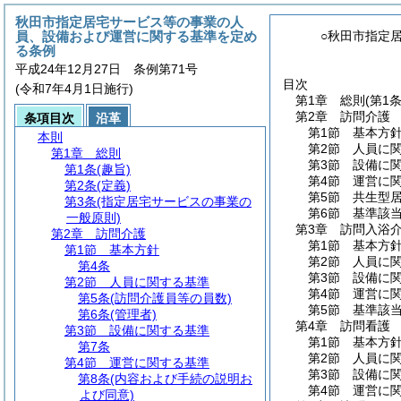
秋田市指定居宅サービス等の事業の人
員、設備および運営に関する基準を定め
○秋田市指定
る条例
平成24年12月27日 条例第71号
目次
(令和7年4月1日施行)
第1章
総則
(第1
第2章
訪問介護
条項目次
沿革
第1節
基本方
本則
第2節
人員に
第1章
総則
第3節
設備に
第1条
(趣旨)
第4節
運営に
第2条
(定義)
第5節
共生型
第3条
(指定居宅サービスの事業の
第6節
基準該
一般原則)
第3章
訪問入浴
第2章
訪問介護
第1節
基本方
第1節
基本方針
第2節
人員に
第4条
第3節
設備に
第2節
人員に関する基準
第4節
運営に
第5条
(訪問介護員等の員数)
第5節
基準該
第6条
(管理者)
第4章
訪問看護
第3節
設備に関する基準
第1節
基本方
第7条
第2節
人員に
第4節
運営に関する基準
第3節
設備に
第8条
(内容および手続の説明お
第4節
運営に
よび同意)