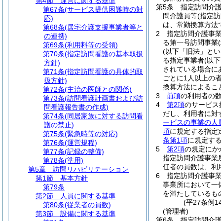
第4節
運営に関する基準
第5条
指定訪問介
第67条
(サービス提供困難時の対
問介護員等
(指定
応)
は、常勤換算方法で
第68条
(居宅介護支援事業者等と
2
指定訪問介護事
の連携)
る第一号訪問事業
第69条
(利用料等の受領)
(以下「旧法」とい
第70条
(指定訪問看護の基本取扱
る指定事業者
(以
方針)
されている場合に
第71条
(指定訪問看護の具体的取
ごとに1人以上の
扱方針)
換算方法によるこ
第72条
(主治の医師との関係)
3
前項
の利用者の
第73条
(訪問看護計画書および訪
4
第2項
のサービス
問看護報告書の作成)
だし、利用者に対
第74条
(同居家族に対する訪問看
ービスの事業の人
護の禁止)
項
に規定する指定
第75条
(緊急時等の対応)
条第1項
に規定す
第76条
(運営規程)
5
第2項
の規定にか
第77条
(記録の整備)
指定訪問介護事業
第78条
(準用)
任者の員数は、利
第5章
訪問リハビリテーション
6
指定訪問介護事
第1節
基本方針
事業所において一
第79条
を満たしているも
第2節
人員に関する基準
(平27条例
第80条
(従業者の員数)
(管理者)
第3節
設備に関する基準
第6条
指定訪問介