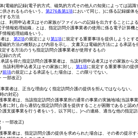
体
(電磁的記録
(電子的方式、磁気的方式その他人の知覚によっては認識
に供されるものをいう。
第276条第1項
において同じ。)
に係る記録媒体を
付する方法
法は、利用申込者又はその家族がファイルへの記録を出力することによ
電子情報処理組織」とは、指定訪問介護事業者の使用に係る電子計算機
子情報処理組織をいう。
業者は、
第2項
の規定により
第1項
に規定する重要事項を提供しようとす
電磁的方法の種類および内容を示し、文書又は電磁的方法による承諾を
規定する方法のうち指定訪問介護事業者が使用するもの
記録の方式
る承諾を得た指定訪問介護事業者は、当該利用申込者又はその家族から
、当該利用申込者又はその家族に対し、
第1項
に規定する重要事項の提
び
前項
の規定による承諾をした場合は、この限りでない。
6・一部改正)
護事業者は、正当な理由なく指定訪問介護の提供を拒んではならない。
時の対応)
護事業者は、当該指定訪問介護事業所の通常の事業の実施地域
(当該事
込者に対し自ら適切な指定訪問介護を提供することが困難であると認め
介護支援事業を行う者をいう。以下同じ。)
への連絡、適当な他の指定訪
12・一部改正)
)
護事業者は、指定訪問介護の提供を求められた場合は、その者の提示す