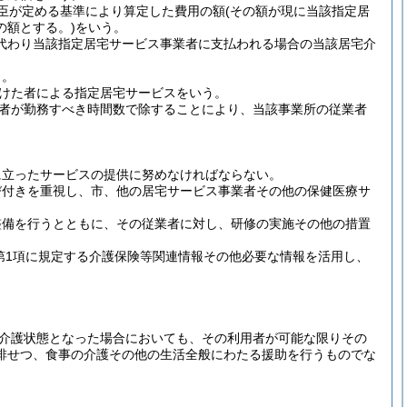
大臣が定める基準により算定した費用の額
(その額が現に当該指定居
の額とする。)
をいう。
に代わり当該指定居宅サービス事業者に支払われる場合の当該居宅介
う。
受けた者による指定居宅サービスをいう。
者が勤務すべき時間数で除することにより、当該事業所の従業者
に立ったサービスの提供に努めなければならない。
び付きを重視し、市、他の居宅サービス事業者その他の保健医療サ
整備を行うとともに、その従業者に対し、研修の実施その他の措置
第1項に規定する介護保険等関連情報その他必要な情報を活用し、
介護状態となった場合においても、その利用者が可能な限りその
排せつ、食事の介護その他の生活全般にわたる援助を行うものでな