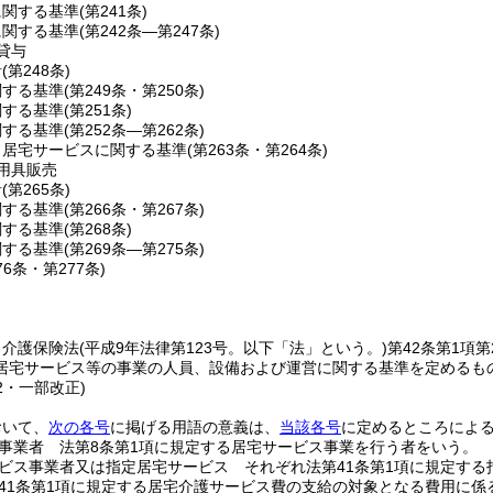
に関する基準
(第241条)
に関する基準
(第242条―第247条)
貸与
針
(第248条)
関する基準
(第249条・第250条)
関する基準
(第251条)
関する基準
(第252条―第262条)
当居宅サービスに関する基準
(第263条・第264条)
用具販売
針
(第265条)
関する基準
(第266条・第267条)
関する基準
(第268条)
関する基準
(第269条―第275条)
76条・第277条)
、介護保険法
(平成9年法律第123号。以下「法」という。)
第42条第1項
居宅サービス等の事業の人員、設備および運営に関する基準を定めるも
12・一部改正)
おいて、
次の各号
に掲げる用語の意義は、
当該各号
に定めるところによ
事業者 法第8条第1項に規定する居宅サービス事業を行う者をいう。
ビス事業者又は指定居宅サービス それぞれ法第41条第1項に規定す
41条第1項に規定する居宅介護サービス費の支給の対象となる費用に係