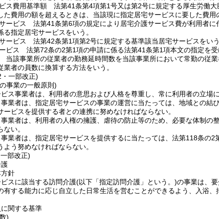
ビス費用基準額 法第41条第4項第1号又は第2号に規定する厚生労働
した費用の額を超えるときは、当該現に指定居宅サービスに要した費用
サービス 法第41条第6項の規定により居宅介護サービス費が利用者
係る指定居宅サービスをいう。
サービス 法第42条第1項第2号に規定する基準該当居宅サービスをい
ービス 法第72条の2第1項の申請に係る法第41条第1項本文の指定を
 当該事業所の従業者の勤務延時間数を当該事業所において常勤の従業
従業者の員数に換算する方法をいう。
12・一部改正)
の事業の一般原則)
ービス事業者は、利用者の意思および人格を尊重し、常に利用者の立場
ス事業者は、指定居宅サービスの事業の運営に当たっては、地域との結
サービスを提供する者との連携に努めなければならない。
ス事業者は、利用者の人権の擁護、虐待の防止等のため、必要な体制の
らない。
事業者は、指定居宅サービスを提供するに当たっては、法第118条の2
うよう努めなければならない。
・一部改正)
介護
本方針
ービスに該当する訪問介護
(以下「指定訪問介護」という。)
の事業は、要
の有する能力に応じ自立した日常生活を営むことができるよう、入浴、
員に関する基準
数)