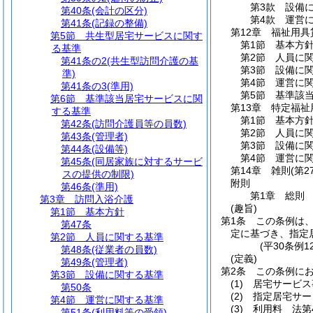
第3款
設備
第40条
(会計の区分)
第4款
運営
第41条
(記録の整備)
第12章
福祉用具
第5節
共生型居宅サービスに関す
第1節
基本方
る基準
第2節
人員に
第41条の2
(共生型訪問介護の基
第3節
設備に
準)
第4節
運営に
第41条の3
(準用)
第5節
基準該
第6節
基準該当居宅サービスに関
第13章
特定福祉
する基準
第1節
基本方
第42条
(訪問介護員等の員数)
第2節
人員に
第43条
(管理者)
第3節
設備に
第44条
(設備等)
第4節
運営に
第45条
(同居家族に対するサービ
第14章
雑則
(第2
スの提供の制限)
附則
第46条
(準用)
第1章
総則
第3章
訪問入浴介護
(趣旨)
第1節
基本方針
第1条
この条例は
第47条
定に基づき、指定
第2節
人員に関する基準
(平30条例
第48条
(従業者の員数)
(定義)
第49条
(管理者)
第2条
この条例に
第3節
設備に関する基準
(1)
居宅サービス
第50条
(2)
指定居宅サー
第4節
運営に関する基準
(3)
利用料 法第
第51条
(利用料等の受領)