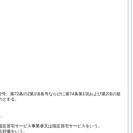
第2号、第72条の2第1項各号ならびに第74条第1項および第2項の規
のとする。
る。
る指定居宅サービス事業者又は指定居宅サービスをいう。
る対価をいう。