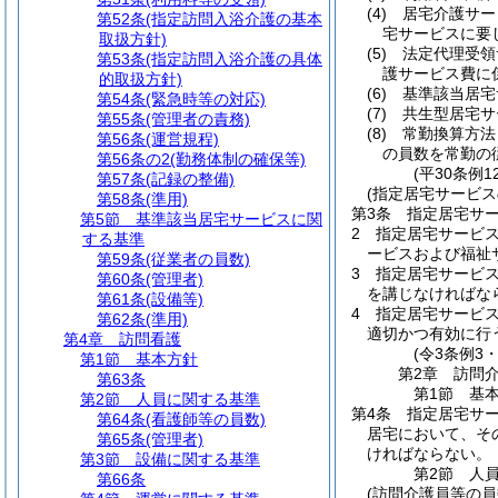
(4)
居宅介護サー
第52条
(指定訪問入浴介護の基本
宅サービスに要
取扱方針)
(5)
法定代理受領
第53条
(指定訪問入浴介護の具体
護サービス費に
的取扱方針)
(6)
基準該当居宅
第54条
(緊急時等の対応)
(7)
共生型居宅サ
第55条
(管理者の責務)
(8)
常勤換算方法
第56条
(運営規程)
の員数を常勤の
第56条の2
(勤務体制の確保等)
(平30条例
第57条
(記録の整備)
(指定居宅サービス
第58条
(準用)
第3条
指定居宅サ
第5節
基準該当居宅サービスに関
2
指定居宅サービ
する基準
ービスおよび福祉
第59条
(従業者の員数)
3
指定居宅サービ
第60条
(管理者)
を講じなければな
第61条
(設備等)
4
指定居宅サービス
第62条
(準用)
適切かつ有効に行
第4章
訪問看護
(令3条例3
第1節
基本方針
第2章
訪問
第63条
第1節
基
第2節
人員に関する基準
第4条
指定居宅サ
第64条
(看護師等の員数)
居宅において、そ
第65条
(管理者)
ければならない。
第3節
設備に関する基準
第2節
人
第66条
(訪問介護員等の員