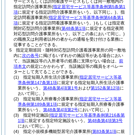
サービスもしくは訪問看護サービスもしくは同一敷地内の
指定訪問介護事業所
(
指定居宅サービス等基準条例第5条第1
項
に規定する指定訪問介護事業所をいう。以下同じ。)
、指
定訪問看護事業所
(
指定居宅サービス等基準条例第64条第1
項
に規定する指定訪問看護事業所をいう。)
もしくは指定夜
間対応型訪問介護事業所
(
第48条第1項
に規定する指定夜間
対応型訪問介護事業所をいう。以下この条において同じ。)
の職務又は利用者以外の者からの通報を受け付ける業務に
従事することができる。
5
指定定期巡回・随時対応型訪問介護看護事業所の同一敷地
内に
次の各号
に掲げるいずれかの施設等がある場合におい
て、当該施設等の入所者等の処遇に支障がない場合は、
前
項本文
の規定にかかわらず、当該施設等の職員をオペレー
ターとして充てることができる。
(1)
指定短期入所生活介護事業所
(
指定居宅サービス等基
準条例第147条第1項
に規定する指定短期入所生活介護事
業所をいう。
第48条第4項第1号
および
第152条第12項
に
おいて同じ。)
(2)
指定短期入所療養介護事業所
(
指定居宅サービス等基
準条例第189条第1項
に規定する指定短期入所療養介護事
業所をいう。
第48条第4項第2号
において同じ。)
(3)
指定特定施設
(
指定居宅サービス等基準条例第216条第
1項
に規定する指定特定施設をいう。
第48条第4項第3号
において同じ。)
(4)
指定小規模多機能型居宅介護事業所
(
第83条第1項
に規