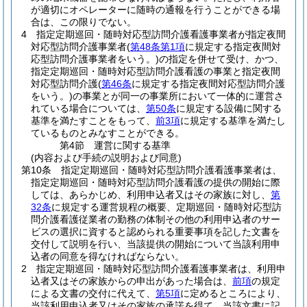
が適切にオペレーターに随時の通報を行うことができる場
合は、この限りでない。
4
指定定期巡回・随時対応型訪問介護看護事業者が指定夜間
対応型訪問介護事業者
(
第48条第1項
に規定する指定夜間対
応型訪問介護事業者をいう。)
の指定を併せて受け、かつ、
指定定期巡回・随時対応型訪問介護看護の事業と指定夜間
対応型訪問介護
(
第46条
に規定する指定夜間対応型訪問介護
をいう。)
の事業とが同一の事業所において一体的に運営さ
れている場合については、
第50条
に規定する設備に関する
基準を満たすことをもって、
前3項
に規定する基準を満たし
ているものとみなすことができる。
第4節
運営に関する基準
(内容および手続の説明および同意)
第10条
指定定期巡回・随時対応型訪問介護看護事業者は、
指定定期巡回・随時対応型訪問介護看護の提供の開始に際
しては、あらかじめ、利用申込者又はその家族に対し、
第
32条
に規定する運営規程の概要、定期巡回・随時対応型訪
問介護看護従業者の勤務の体制その他の利用申込者のサー
ビスの選択に資すると認められる重要事項を記した文書を
交付して説明を行い、当該提供の開始について当該利用申
込者の同意を得なければならない。
2
指定定期巡回・随時対応型訪問介護看護事業者は、利用申
込者又はその家族からの申出があった場合は、
前項
の規定
による文書の交付に代えて、
第5項
に定めるところにより、
当該利用申込者又はその家族の承諾を得て、当該文書に記