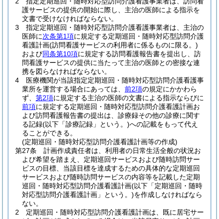
2
指定定期巡回・随時対応型訪問介護看護事業者は、訪問看
護サービスの提供の開始に際し、主治の医師による指示を
文書で受けなければならない。
3
指定定期巡回・随時対応型訪問介護看護事業者は、主治の
医師に
次条第1項
に規定する定期巡回・随時対応型訪問介護
看護計画
(訪問看護サービスの利用者に係るものに限る。)
および
同条第10項
に規定する訪問看護報告書を提出し、訪
問看護サービスの提供に当たって主治の医師との密接な連
携を図らなければならない。
4
医療機関が当該指定定期巡回・随時対応型訪問介護看護事
業所を運営する場合にあっては、
前2項
の規定にかかわら
ず、
第2項
に規定する主治の医師の文書による指示ならびに
前項
に規定する定期巡回・随時対応型訪問介護看護計画お
よび訪問看護報告書の提出は、診療録その他の診療に関す
る記録
(以下「診療記録」という。)
への記載をもって代え
ることができる。
(定期巡回・随時対応型訪問介護看護計画等の作成)
第27条
計画作成責任者は、利用者の日常生活全般の状況お
よび希望を踏まえ、定期巡回サービスおよび随時訪問サー
ビスの目標、当該目標を達成するための具体的な定期巡回
サービスおよび随時訪問サービスの内容等を記載した定期
巡回・随時対応型訪問介護看護計画
(以下「定期巡回・随時
対応型訪問介護看護計画」という。)
を作成しなければなら
ない。
2
定期巡回・随時対応型訪問介護看護計画は、既に居宅サー