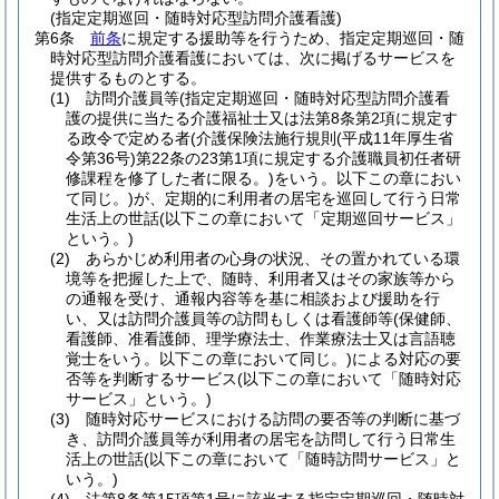
(指定定期巡回・随時対応型訪問介護看護)
第6条
前条
に規定する援助等を行うため、指定定期巡回・随
時対応型訪問介護看護においては、次に掲げるサービスを
提供するものとする。
(1)
訪問介護員等
(指定定期巡回・随時対応型訪問介護看
護の提供に当たる介護福祉士又は法第8条第2項に規定す
る政令で定める者
(介護保険法施行規則
(平成11年厚生省
令第36号)
第22条の23第1項に規定する介護職員初任者研
修課程を修了した者に限る。)
をいう。以下この章におい
て同じ。)
が、定期的に利用者の居宅を巡回して行う日常
生活上の世話
(以下この章において「定期巡回サービス」
という。)
(2)
あらかじめ利用者の心身の状況、その置かれている環
境等を把握した上で、随時、利用者又はその家族等から
の通報を受け、通報内容等を基に相談および援助を行
い、又は訪問介護員等の訪問もしくは看護師等
(保健師、
看護師、准看護師、理学療法士、作業療法士又は言語聴
覚士をいう。以下この章において同じ。)
による対応の要
否等を判断するサービス
(以下この章において「随時対応
サービス」という。)
(3)
随時対応サービスにおける訪問の要否等の判断に基づ
き、訪問介護員等が利用者の居宅を訪問して行う日常生
活上の世話
(以下この章において「随時訪問サービス」と
いう。)