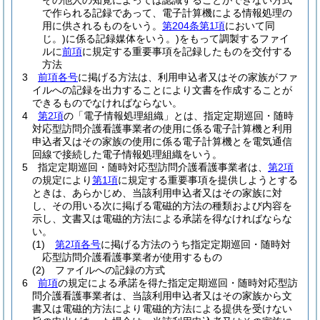
その他人の知覚によっては認識することができない方式
で作られる記録であって、電子計算機による情報処理の
用に供されるものをいう。
第204条第1項
において同
じ。)
に係る記録媒体をいう。)
をもって調製するファイ
ルに
前項
に規定する重要事項を記録したものを交付する
方法
3
前項各号
に掲げる方法は、利用申込者又はその家族がファ
イルへの記録を出力することにより文書を作成することが
できるものでなければならない。
4
第2項
の「電子情報処理組織」とは、指定定期巡回・随時
対応型訪問介護看護事業者の使用に係る電子計算機と利用
申込者又はその家族の使用に係る電子計算機とを電気通信
回線で接続した電子情報処理組織をいう。
5
指定定期巡回・随時対応型訪問介護看護事業者は、
第2項
の規定により
第1項
に規定する重要事項を提供しようとする
ときは、あらかじめ、当該利用申込者又はその家族に対
し、その用いる次に掲げる電磁的方法の種類および内容を
示し、文書又は電磁的方法による承諾を得なければならな
い。
(1)
第2項各号
に掲げる方法のうち指定定期巡回・随時対
応型訪問介護看護事業者が使用するもの
(2)
ファイルへの記録の方式
6
前項
の規定による承諾を得た指定定期巡回・随時対応型訪
問介護看護事業者は、当該利用申込者又はその家族から文
書又は電磁的方法により電磁的方法による提供を受けない