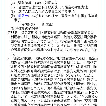
(6)
緊急時等における対応方法
(7)
合鍵の管理方法および紛失した場合の対処方法
(8)
虐待の防止のための措置に関する事項
(9)
前各号
に掲げるもののほか、事業の運営に関する重要
事項
(令3条例7・一部改正)
(勤務体制の確保等)
第33条
指定定期巡回・随時対応型訪問介護看護事業者は、
利用者に対し適切な指定定期巡回・随時対応型訪問介護看
護を提供することができるよう、指定定期巡回・随時対応
型訪問介護看護事業所ごとに、定期巡回・随時対応型訪問
介護看護従業者の勤務の体制を定めておかなければならな
い。
2
指定定期巡回・随時対応型訪問介護看護事業者は、指定定
期巡回・随時対応型訪問介護看護事業所ごとに、当該指定
定期巡回・随時対応型訪問介護看護事業所の定期巡回・随
時対応型訪問介護看護従業者によって指定定期巡回・随時
対応型訪問介護看護を提供しなければならない。
ただし、
指定定期巡回・随時対応型訪問介護看護事業所が、適切に
指定定期巡回・随時対応型訪問介護看護を利用者に提供す
る体制を構築しており、他の指定訪問介護事業所、指定夜
間対応型訪問介護事業所又は指定訪問看護事業所
(以下この
条において「指定訪問介護事業所等」という。)
との密接な
連携を図ることにより当該指定定期巡回・随時対応型訪問
介護看護事業所の効果的な運営を期待することができる場