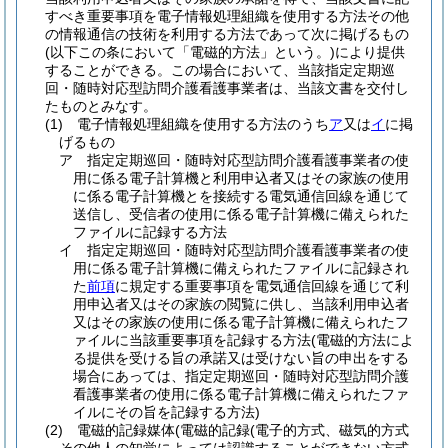
すべき重要事項を電子情報処理組織を使用する方法その他
の情報通信の技術を利用する方法であって次に掲げるもの
(以下この条において「電磁的方法」という。)
により提供
することができる。
この場合において、当該指定定期巡
回・随時対応型訪問介護看護事業者は、当該文書を交付し
たものとみなす。
(1)
電子情報処理組織を使用する方法のうち
ア
又は
イ
に掲
げるもの
ア
指定定期巡回・随時対応型訪問介護看護事業者の使
用に係る電子計算機と利用申込者又はその家族の使用
に係る電子計算機とを接続する電気通信回線を通じて
送信し、受信者の使用に係る電子計算機に備えられた
ファイルに記録する方法
イ
指定定期巡回・随時対応型訪問介護看護事業者の使
用に係る電子計算機に備えられたファイルに記録され
た
前項
に規定する重要事項を電気通信回線を通じて利
用申込者又はその家族の閲覧に供し、当該利用申込者
又はその家族の使用に係る電子計算機に備えられたフ
ァイルに当該重要事項を記録する方法
(電磁的方法によ
る提供を受ける旨の承諾又は受けない旨の申出をする
場合にあっては、指定定期巡回・随時対応型訪問介護
看護事業者の使用に係る電子計算機に備えられたファ
イルにその旨を記録する方法)
(2)
電磁的記録媒体
(電磁的記録
(電子的方式、磁気的方式