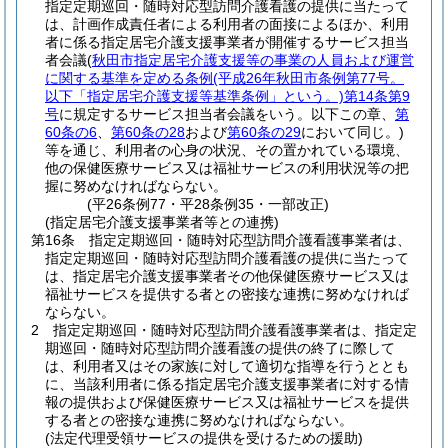
指定定期巡回・随時対応型訪問介護看護の提供に当たって
は、計画作成責任者による利用者の面接によるほか、利用
者に係る指定居宅介護支援事業者が開催するサービス担当
者会議
(
秋田市指定居宅介護支援等の事業の人員および運営
に関する基準を定める条例
(平成26年秋田市条例第77号。
以下「指定居宅介護支援等基準条例」という。)
第14条第9
号
に規定するサービス担当者会議をいう。以下この章、
第
60条の6
、
第60条の28
および
第60条の29
において同じ。)
等を通じ、利用者の心身の状況、その置かれている環境、
他の保健医療サービス又は福祉サービスの利用状況等の把
握に努めなければならない。
(平26条例77・平28条例35・一部改正)
(指定居宅介護支援事業者等との連携)
第16条
指定定期巡回・随時対応型訪問介護看護事業者は、
指定定期巡回・随時対応型訪問介護看護の提供に当たって
は、指定居宅介護支援事業者その他保健医療サービス又は
福祉サービスを提供する者との密接な連携に努めなければ
ならない。
2
指定定期巡回・随時対応型訪問介護看護事業者は、指定定
期巡回・随時対応型訪問介護看護の提供の終了に際して
は、利用者又はその家族に対して適切な指導を行うととも
に、当該利用者に係る指定居宅介護支援事業者に対する情
報の提供および保健医療サービス又は福祉サービスを提供
する者との密接な連携に努めなければならない。
(法定代理受領サービスの提供を受けるための援助)