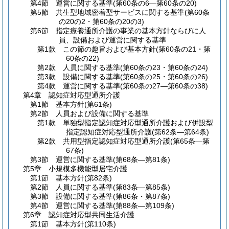
第4節
運営に関する基準
(第60条の6―第60条の20)
第5節
共生型地域密着型サービスに関する基準
(第60条
の20の2・第60条の20の3)
第6節
指定療養通所介護の事業の基本方針ならびに人
員、設備および運営に関する基準
第1款
この節の趣旨および基本方針
(第60条の21・第
60条の22)
第2款
人員に関する基準
(第60条の23・第60条の24)
第3款
設備に関する基準
(第60条の25・第60条の26)
第4款
運営に関する基準
(第60条の27―第60条の38)
第4章
認知症対応型通所介護
第1節
基本方針
(第61条)
第2節
人員および設備に関する基準
第1款
単独型指定認知症対応型通所介護および併設型
指定認知症対応型通所介護
(第62条―第64条)
第2款
共用型指定認知症対応型通所介護
(第65条―第
67条)
第3節
運営に関する基準
(第68条―第81条)
第5章
小規模多機能型居宅介護
第1節
基本方針
(第82条)
第2節
人員に関する基準
(第83条―第85条)
第3節
設備に関する基準
(第86条・第87条)
第4節
運営に関する基準
(第88条―第109条)
第6章
認知症対応型共同生活介護
第1節
基本方針
(第110条)