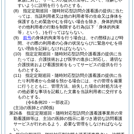
家族に対し、サービスの提供方法等について、理解しや
すいように説明を行うものとする。
(8)
指定定期巡回・随時対応型訪問介護看護の提供に当た
っては、当該利用者又は他の利用者等の生命又は身体を
保護するため緊急やむを得ない場合を除き、身体的拘束
その他利用者の行動を制限する行為
(以下「身体的拘束
等」という。)
を行ってはならない。
(9)
前号
の身体的拘束等を行う場合は、その態様および時
間、その際の利用者の心身の状況ならびに緊急やむを得
ない理由を記録しなければならない。
(10)
指定定期巡回・随時対応型訪問介護看護の提供に当
たっては、介護技術および医学の進歩に対応し、適切な
介護技術および看護技術をもってサービスの提供を行う
ものとする。
(11)
指定定期巡回・随時対応型訪問介護看護の提供に当
たり利用者から合鍵を預かる場合には、その管理を厳重
に行うとともに、管理方法、紛失した場合の対処方法そ
の他必要な事項を記載した文書を当該利用者に交付する
ものとする。
(令6条例20・一部改正)
(主治の医師との関係)
第26条
指定定期巡回・随時対応型訪問介護看護事業所の常
勤看護師等は、主治の医師の指示に基づき適切な訪問看護
サービスが行われるよう、必要な管理をしなければならな
い。