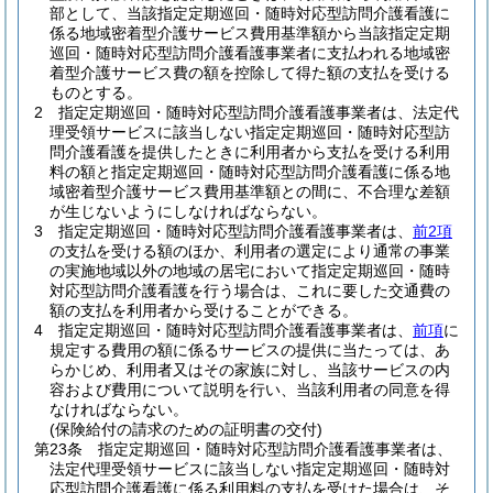
部として、当該指定定期巡回・随時対応型訪問介護看護に
係る地域密着型介護サービス費用基準額から当該指定定期
巡回・随時対応型訪問介護看護事業者に支払われる地域密
着型介護サービス費の額を控除して得た額の支払を受ける
ものとする。
2
指定定期巡回・随時対応型訪問介護看護事業者は、法定代
理受領サービスに該当しない指定定期巡回・随時対応型訪
問介護看護を提供したときに利用者から支払を受ける利用
料の額と指定定期巡回・随時対応型訪問介護看護に係る地
域密着型介護サービス費用基準額との間に、不合理な差額
が生じないようにしなければならない。
3
指定定期巡回・随時対応型訪問介護看護事業者は、
前2項
の支払を受ける額のほか、利用者の選定により通常の事業
の実施地域以外の地域の居宅において指定定期巡回・随時
対応型訪問介護看護を行う場合は、これに要した交通費の
額の支払を利用者から受けることができる。
4
指定定期巡回・随時対応型訪問介護看護事業者は、
前項
に
規定する費用の額に係るサービスの提供に当たっては、あ
らかじめ、利用者又はその家族に対し、当該サービスの内
容および費用について説明を行い、当該利用者の同意を得
なければならない。
(保険給付の請求のための証明書の交付)
第23条
指定定期巡回・随時対応型訪問介護看護事業者は、
法定代理受領サービスに該当しない指定定期巡回・随時対
応型訪問介護看護に係る利用料の支払を受けた場合は、そ