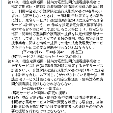
第17条
指定定期巡回・随時対応型訪問介護看護事業者は、
指定定期巡回・随時対応型訪問介護看護の提供の開始に際
し、利用申込者が介護保険法施行規則第65条の4各号のい
ずれにも該当しないときは、当該利用申込者又はその家族
に対し、居宅サービス計画
(法第8条第24項に規定する居宅
サービス計画をいう。)
の作成を指定居宅介護支援事業者に
依頼する旨を市に対して届け出ること等により、指定定期
巡回・随時対応型訪問介護看護の提供を法定代理受領サー
ビスとして受けることができる旨の説明、指定居宅介護支
援事業者に関する情報の提供その他の法定代理受領サービ
スを行うために必要な援助を行わなければならない。
(平28条例35・平30条例42・一部改正)
(居宅サービス計画に沿ったサービスの提供)
第18条
指定定期巡回・随時対応型訪問介護看護事業者は、
居宅サービス計画
(法第8条第24項に規定する居宅サービス
計画をいい、介護保険法施行規則第65条の4第1号ハに規定
する計画を含む。以下同じ。)
が作成されている場合は、当
該居宅サービス計画に沿った指定定期巡回・随時対応型訪
問介護看護を提供しなければならない。
(平28条例35・一部改正)
(居宅サービス計画等の変更の援助)
第19条
指定定期巡回・随時対応型訪問介護看護事業者は、
利用者が居宅サービス計画の変更を希望する場合は、当該
利用者に係る指定居宅介護支援事業者への連絡その他の必
要な援助を行わなければならない。