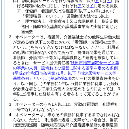
(4)
訪問看護サービスを行う看護師等 次の
ア
又は
イ
に掲
げる職種の区分に応じ、それぞれ
ア
又は
イ
に定める員数
ア
保健師、看護師又は准看護師
(以下この章において
「看護職員」という。)
常勤換算方法で2.5以上
イ
理学療法士、作業療法士又は言語聴覚士 指定定期
巡回・随時対応型訪問介護看護事業所の実情に応じた
適当数
2
オペレーターは、看護師、介護福祉士その他厚生労働大臣
が定める者
(以下この章において「看護師、介護福祉士等」
という。)
をもって充てなければならない。
ただし、利用者
の処遇に支障がない場合であって、提供時間帯を通じて、
看護師、介護福祉士等又は看護職員との連携を確保してい
るときは、サービス提供責任者
(
秋田市指定居宅サービス等
の事業の人員、設備および運営に関する基準を定める条例
(平成24年秋田市条例第71号。以下「指定居宅サービス等
基準条例」という。)
第5条第2項
のサービス提供責任者をい
う。以下同じ。)
の業務に1年以上
(特に業務に従事した経験
が必要な者として厚生労働大臣が定めるものにあっては、3
年以上)
従事した経験を有する者をもって充てることができ
る。
3
オペレーターのうち1人以上は、常勤の看護師、介護福祉
士等でなければならない。
4
オペレーターは、専らその職務に従事する者でなければな
らない。
ただし、利用者の処遇に支障がない場合は、当該
指定定期巡回・随時対応型訪問介護看護事業所の定期巡回