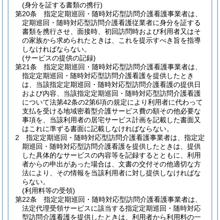
(身分を証する書類の携行)
第20条
指定定期巡回・随時対応型訪問介護看護事業者は、
定期巡回・随時対応型訪問介護看護従業者に身分を証する
書類を携行させ、面接時、初回訪問時および利用者又はそ
の家族から求められたときは、これを提示すべき旨を指導
しなければならない。
(サービスの提供の記録)
第21条
指定定期巡回・随時対応型訪問介護看護事業者は、
指定定期巡回・随時対応型訪問介護看護を提供したとき
は、当該指定定期巡回・随時対応型訪問介護看護の提供日
および内容、当該指定定期巡回・随時対応型訪問介護看護
について法第42条の2第6項の規定により利用者に代わって
支払を受ける地域密着型介護サービス費の額その他必要な
事項を、当該利用者の居宅サービス計画を記載した書面又
はこれに準ずる書面に記載しなければならない。
2
指定定期巡回・随時対応型訪問介護看護事業者は、指定定
期巡回・随時対応型訪問介護看護を提供したときは、提供
した具体的なサービスの内容等を記録するとともに、利用
者からの申出があった場合は、文書の交付その他適切な方
法により、その情報を当該利用者に対し提供しなければな
らない。
(利用料等の受領)
第22条
指定定期巡回・随時対応型訪問介護看護事業者は、
法定代理受領サービスに該当する指定定期巡回・随時対応
型訪問介護看護を提供したときは、利用者から利用料の一