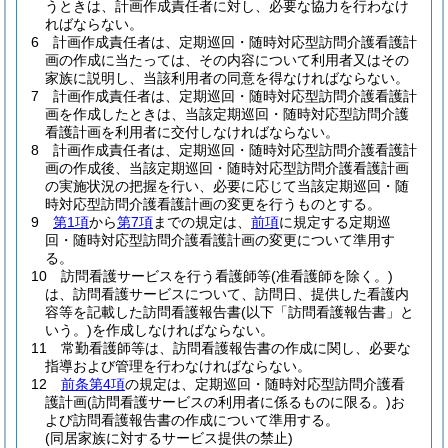
うときは、計画作成責任者に対し、必要な協力を行わなけ
ればならない。
6
計画作成責任者は、定期巡回・随時対応型訪問介護看護計
画の作成に当たっては、その内容について利用者又はその
家族に説明し、当該利用者の同意を得なければならない。
7
計画作成責任者は、定期巡回・随時対応型訪問介護看護計
画を作成したときは、当該定期巡回・随時対応型訪問介護
看護計画を利用者に交付しなければならない。
8
計画作成責任者は、定期巡回・随時対応型訪問介護看護計
画の作成後、当該定期巡回・随時対応型訪問介護看護計画
の実施状況の把握を行い、必要に応じて当該定期巡回・随
時対応型訪問介護看護計画の変更を行うものとする。
9
第1項
から
第7項
までの規定は、
前項
に規定する定期巡
回・随時対応型訪問介護看護計画の変更について準用す
る。
10
訪問看護サービスを行う看護師等
(准看護師を除く。)
は、訪問看護サービスについて、訪問日、提供した看護内
容等を記載した訪問看護報告書
(以下「訪問看護報告書」と
いう。)
を作成しなければならない。
11
常勤看護師等は、訪問看護報告書の作成に関し、必要な
指導および管理を行わなければならない。
12
前条第4項
の規定は、定期巡回・随時対応型訪問介護看
護計画
(訪問看護サービスの利用者に係るものに限る。)
お
よび訪問看護報告書の作成について準用する。
(同居家族に対するサービス提供の禁止)