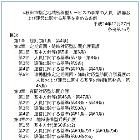
○秋田市指定地域密着型サービスの事業の人員、設備お
よび運営に関する基準を定める条例
平成24年12月27日
条例第75号
目次
第1章
総則
(第1条―第4条)
第2章
定期巡回・随時対応型訪問介護看護
第1節
基本方針等
(第5条・第6条)
第2節
人員に関する基準
(第7条・第8条)
第3節
設備に関する基準
(第9条)
第4節
運営に関する基準
(第10条―第43条)
第5節
連携型指定定期巡回・随時対応型訪問介護看護の
人員および運営に関する基準の特例
(第44条・第
45条)
第3章
夜間対応型訪問介護
第1節
基本方針等
(第46条・第47条)
第2節
人員に関する基準
(第48条・第49条)
第3節
設備に関する基準
(第50条)
第4節
運営に関する基準
(第51条―第60条)
第3章の2
地域密着型通所介護
第1節
基本方針
(第60条の2)
第2節
人員に関する基準
(第60条の3・第60条の4)
第3節
設備に関する基準
(第60条の5)