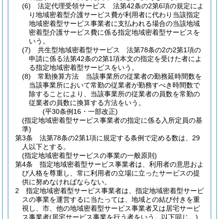
(6)
法定代理受領サービス 法第42条の2第6項の規定によ
り地域密着型介護サービス費が利用者に代わり当該指定
地域密着型サービス事業者に支払われる場合の当該地域
密着型介護サービス費に係る指定地域密着型サービスを
いう。
(7)
共生型地域密着型サービス 法第78条の2の2第1項の
申請に係る法第42条の2第1項本文の指定を受けた者によ
る指定地域密着型サービスをいう。
(8)
常勤換算方法 当該事業所の従業者の勤務延時間数を
当該事業所において常勤の従業者が勤務すべき時間数で
除することにより、当該事業所の従業者の員数を常勤の
従業者の員数に換算する方法をいう。
(平30条例16・一部改正)
(指定地域密着型サービス事業者の指定に係る入所定員の基
準)
第3条
法第78条の2第1項に規定する条例で定める数は、29
人以下とする。
(指定地域密着型サービスの事業の一般原則)
第4条
指定地域密着型サービス事業者は、利用者の意思およ
び人格を尊重し、常に利用者の立場に立ったサービスの提
供に努めなければならない。
2
指定地域密着型サービス事業者は、指定地域密着型サービ
スの事業を運営するに当たっては、地域との結び付きを重
視し、市、他の地域密着型サービス事業者又は居宅サービ
ス事業者
(居宅サービス事業を行う者をいう。以下同じ。)