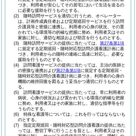
づき、利用者が安心してその居宅において生活を送るの
に必要な援助を行うものとする。
(2)
随時訪問サービスを適切に行うため、オペレーター
は、計画作成責任者および定期巡回サービスを行う訪問
介護員等と密接に連携し、利用者の心身の状況、その置
かれている環境等の的確な把握に努め、利用者又はその
家族に対し、適切な相談および助言を行うものとする。
(3)
随時訪問サービスの提供に当たっては、
第27条第1項
に規定する定期巡回・随時対応型訪問介護看護計画に基
づき、利用者からの随時の連絡に迅速に対応し、必要な
援助を行うものとする。
(4)
訪問看護サービスの提供に当たっては、主治の医師と
の密接な連携および
第27条第1項
に規定する定期巡回・
随時対応型訪問介護看護計画に基づき、利用者の心身の
機能の維持回復を図るよう妥当かつ適切に行うものとす
る。
(5)
訪問看護サービスの提供に当たっては、常に利用者の
病状、心身の状況および置かれている環境の的確な把握
に努め、利用者又はその家族に対し、適切な指導等を行
うものとする。
(6)
特殊な看護等については、これを行ってはならないも
のとする。
(7)
指定定期巡回・随時対応型訪問介護看護の提供に当た
っては、懇切丁寧に行うことを旨とし、利用者又はその