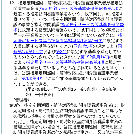
12
指定定期巡回・随時対応型訪問介護看護事業者が指定訪
問看護事業者
(
指定居宅サービス等基準条例第64条第1項
に
規定する指定訪問看護事業者をいう。以下同じ。)
の指定を
併せて受け、かつ、指定定期巡回・随時対応型訪問介護看
護の事業と指定訪問看護
(
指定居宅サービス等基準条例第63
条
に規定する指定訪問看護をいう。以下同じ。)
の事業とが
同一の事業所において一体的に運営されている場合に、
指
定居宅サービス等基準条例第64条第1項第1号ア
に規定する
人員に関する基準を満たすとき
(
同条第5項
の規定により
同
条第1項第1号ア
および
第2号
に規定する基準を満たしてい
るものとみなされているときおよび
第192条第14項
の規定
により
指定居宅サービス等基準条例第64条第4項
に規定す
る基準を満たしているものとみなされているときを除く。)
は、当該指定定期巡回・随時対応型訪問介護看護事業者
は、
第1項第4号ア
に規定する基準を満たしているものとみ
なすことができる。
(平27条例16・平30条例16・令3条例7・令6条例
20・一部改正)
(管理者)
第8条
指定定期巡回・随時対応型訪問介護看護事業者は、指
定定期巡回・随時対応型訪問介護看護事業所ごとに専らそ
の職務に従事する常勤の管理者を置かなければならない。
ただし、指定定期巡回・随時対応型訪問介護看護事業所の
管理上支障がない場合は、当該指定定期巡回・随時対応型
訪問介護看護事業所の他の職務に従事させ、又は他の事業