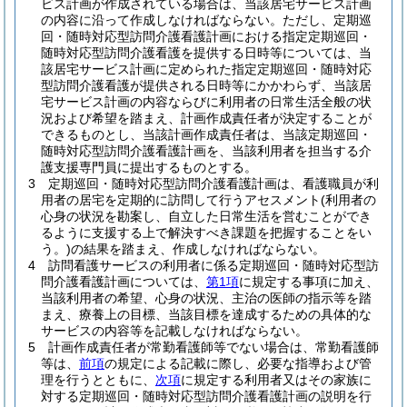
ビス計画が作成されている場合は、当該居宅サービス計画
の内容に沿って作成しなければならない。
ただし、定期巡
回・随時対応型訪問介護看護計画における指定定期巡回・
随時対応型訪問介護看護を提供する日時等については、当
該居宅サービス計画に定められた指定定期巡回・随時対応
型訪問介護看護が提供される日時等にかかわらず、当該居
宅サービス計画の内容ならびに利用者の日常生活全般の状
況および希望を踏まえ、計画作成責任者が決定することが
できるものとし、当該計画作成責任者は、当該定期巡回・
随時対応型訪問介護看護計画を、当該利用者を担当する介
護支援専門員に提出するものとする。
3
定期巡回・随時対応型訪問介護看護計画は、看護職員が利
用者の居宅を定期的に訪問して行うアセスメント
(利用者の
心身の状況を勘案し、自立した日常生活を営むことができ
るように支援する上で解決すべき課題を把握することをい
う。)
の結果を踏まえ、作成しなければならない。
4
訪問看護サービスの利用者に係る定期巡回・随時対応型訪
問介護看護計画については、
第1項
に規定する事項に加え、
当該利用者の希望、心身の状況、主治の医師の指示等を踏
まえ、療養上の目標、当該目標を達成するための具体的な
サービスの内容等を記載しなければならない。
5
計画作成責任者が常勤看護師等でない場合は、常勤看護師
等は、
前項
の規定による記載に際し、必要な指導および管
理を行うとともに、
次項
に規定する利用者又はその家族に
対する定期巡回・随時対応型訪問介護看護計画の説明を行