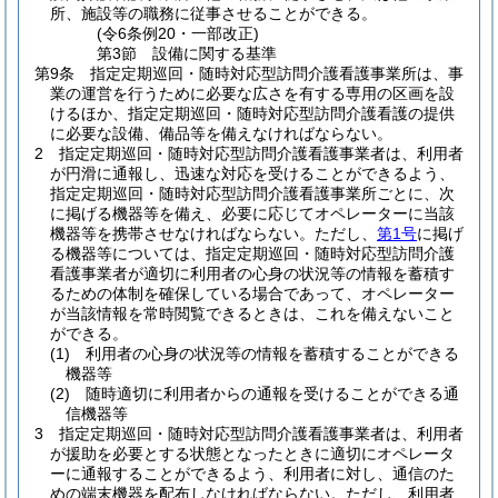
所、施設等の職務に従事させることができる。
(令6条例20・一部改正)
第3節
設備に関する基準
第9条
指定定期巡回・随時対応型訪問介護看護事業所は、事
業の運営を行うために必要な広さを有する専用の区画を設
けるほか、指定定期巡回・随時対応型訪問介護看護の提供
に必要な設備、備品等を備えなければならない。
2
指定定期巡回・随時対応型訪問介護看護事業者は、利用者
が円滑に通報し、迅速な対応を受けることができるよう、
指定定期巡回・随時対応型訪問介護看護事業所ごとに、次
に掲げる機器等を備え、必要に応じてオペレーターに当該
機器等を携帯させなければならない。
ただし、
第1号
に掲げ
る機器等については、指定定期巡回・随時対応型訪問介護
看護事業者が適切に利用者の心身の状況等の情報を蓄積す
るための体制を確保している場合であって、オペレーター
が当該情報を常時閲覧できるときは、これを備えないこと
ができる。
(1)
利用者の心身の状況等の情報を蓄積することができる
機器等
(2)
随時適切に利用者からの通報を受けることができる通
信機器等
3
指定定期巡回・随時対応型訪問介護看護事業者は、利用者
が援助を必要とする状態となったときに適切にオペレータ
ーに通報することができるよう、利用者に対し、通信のた
めの端末機器を配布しなければならない。
ただし、利用者