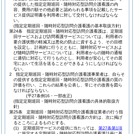
の提供した指定定期巡回・随時対応型訪問介護看護の内
容、費用の額その他必要と認められる事項を記載したサー
ビス提供証明書を利用者に対して交付しなければならな
い。
(指定定期巡回・随時対応型訪問介護看護の基本取扱方針)
第24条
指定定期巡回・随時対応型訪問介護看護は、定期巡
回サービスおよび訪問看護サービスについては、利用者の
要介護状態の軽減又は悪化の防止に資するよう、その目標
を設定し、計画的に行うとともに、随時対応サービスおよ
び随時訪問サービスについては、利用者からの随時の通報
に適切に対応して行うものとし、利用者が安心してその居
宅において生活を送ることができるようにしなければなら
ない。
2
指定定期巡回・随時対応型訪問介護看護事業者は、自らそ
の提供する指定定期巡回・随時対応型訪問介護看護の質の
評価を行い、これらの結果を公表し、常にその改善を図ら
なければならない。
(平27条例16・一部改正)
(指定定期巡回・随時対応型訪問介護看護の具体的取扱方
針)
第25条
定期巡回・随時対応型訪問介護看護従業者の行う指
定定期巡回・随時対応型訪問介護看護の方針は、次に掲げ
るところによるものとする。
(1)
定期巡回サービスの提供に当たっては、
第27条第1項
に規定する定期巡回・随時対応型訪問介護看護計画に基