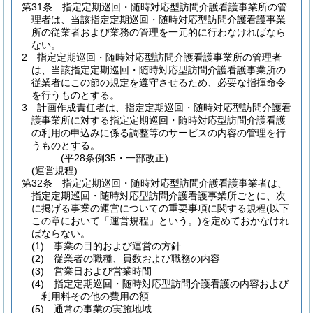
第31条
指定定期巡回・随時対応型訪問介護看護事業所の管
理者は、当該指定定期巡回・随時対応型訪問介護看護事業
所の従業者および業務の管理を一元的に行わなければなら
ない。
2
指定定期巡回・随時対応型訪問介護看護事業所の管理者
は、当該指定定期巡回・随時対応型訪問介護看護事業所の
従業者にこの節の規定を遵守させるため、必要な指揮命令
を行うものとする。
3
計画作成責任者は、指定定期巡回・随時対応型訪問介護看
護事業所に対する指定定期巡回・随時対応型訪問介護看護
の利用の申込みに係る調整等のサービスの内容の管理を行
うものとする。
(平28条例35・一部改正)
(運営規程)
第32条
指定定期巡回・随時対応型訪問介護看護事業者は、
指定定期巡回・随時対応型訪問介護看護事業所ごとに、次
に掲げる事業の運営についての重要事項に関する規程
(以下
この章において「運営規程」という。)
を定めておかなけれ
ばならない。
(1)
事業の目的および運営の方針
(2)
従業者の職種、員数および職務の内容
(3)
営業日および営業時間
(4)
指定定期巡回・随時対応型訪問介護看護の内容および
利用料その他の費用の額
(5)
通常の事業の実施地域