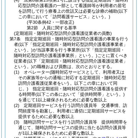
(4)
法第8条第15項第1号に該当する指定定期巡回・随時対
応型訪問介護看護の一部として看護師等が利用者の居宅
を訪問して行う療養上の世話又は必要な診療の補助
(以下
この章において「訪問看護サービス」という。)
(平30条例42・一部改正)
第2節
人員に関する基準
(定期巡回・随時対応型訪問介護看護従業者の員数)
第7条
指定定期巡回・随時対応型訪問介護看護の事業を行う
者
(以下「指定定期巡回・随時対応型訪問介護看護事業者」
という。)
が当該事業を行う事業所
(以下「指定定期巡回・
随時対応型訪問介護看護事業所」という。)
ごとに置くべき
従業者
(以下「定期巡回・随時対応型訪問介護看護従業者」
という。)
の職種および員数は、次のとおりとする。
(1)
オペレーター
(随時対応サービスとして、利用者又は
その家族等からの通報に対応する定期巡回・随時対応型
訪問介護看護従業者をいう。以下この章において同
じ。)
指定定期巡回・随時対応型訪問介護看護を提供す
る時間帯
(以下この条において「提供時間帯」という。)
を通じて1以上確保されるために必要な数以上
(2)
定期巡回サービスを行う訪問介護員等 交通事情、訪
問頻度等を勘案し、利用者に適切に定期巡回サービスを
提供するために必要な数以上
(3)
随時訪問サービスを行う訪問介護員等 提供時間帯を
通じて、随時訪問サービスの提供に当たる訪問介護員等
が1以上確保されるために必要な数以上