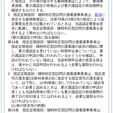
た場合は、その者の提示する被保険者証によって、被保険
者資格、要介護認定の有無および要介護認定の有効期間を
確認するものとする。
2
指定定期巡回・随時対応型訪問介護看護事業者は、
前項
に
規定する被保険者証に、法第78条の3第2項の規定により認
定審査会意見が記載されているときは、当該認定審査会意
見に配慮し、指定定期巡回・随時対応型訪問介護看護を提
供するよう努めなければならない。
(要介護認定の申請に係る援助)
第14条
指定定期巡回・随時対応型訪問介護看護事業者は、
指定定期巡回・随時対応型訪問介護看護の提供の開始に際
し、要介護認定を受けていない利用申込者については、要
介護認定の申請が既に行われているかどうかを確認し、申
請が行われていない場合は、当該利用申込者の意思を踏ま
え、速やかに当該申請が行われるよう必要な援助を行わな
ければならない。
2
指定定期巡回・随時対応型訪問介護看護事業者は、指定居
宅介護支援
(法第46条第1項に規定する指定居宅介護支援を
いう。以下同じ。)
が利用者に対して行われていない場合等
であって必要と認めるときは、要介護認定の更新の申請が
遅くとも当該利用者が受けている要介護認定の有効期間の
満了日の30日前までには行われるよう、必要な援助を行わ
なければならない。
(心身の状況等の把握)
第15条
指定定期巡回・随時対応型訪問介護看護事業者は、