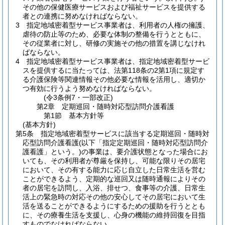
その他の保健医療サービスおよび福祉サービスを提供する
者との連携に努めなければならない。
3
指定地域密着型サービス事業者は、利用者の人権の擁護、
虐待の防止等のため、必要な体制の整備を行うとともに、
その従業者に対し、研修の実施その他の措置を講じなけれ
ばならない。
4
指定地域密着型サービス事業者は、指定地域密着型サービ
スを提供するに当たっては、法第118条の2第1項に規定す
る介護保険等関連情報その他必要な情報を活用し、適切か
つ有効に行うよう努めなければならない。
(令3条例7・一部改正)
第2章
定期巡回・随時対応型訪問介護看護
第1節
基本方針等
(基本方針)
第5条
指定地域密着型サービスに該当する定期巡回・随時対
応型訪問介護看護
(以下「指定定期巡回・随時対応型訪問介
護看護」という。)
の事業は、要介護状態となった場合にお
いても、その利用者が尊厳を保持し、可能な限りその居宅
において、その有する能力に応じ自立した日常生活を営む
ことができるよう、定期的な巡回又は随時通報によりその
者の居宅を訪問し、入浴、排せつ、食事等の介護、日常生
活上の緊急時の対応その他の安心してその居宅において生
活を送ることができるようにするための援助を行うととも
に、その療養生活を支援し、心身の機能の維持回復を目指
すものでなければならない。