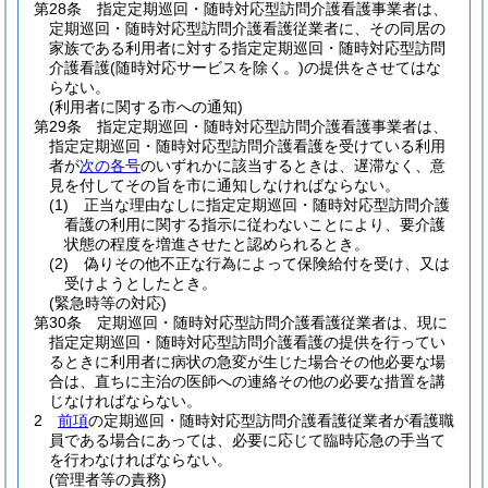
第28条
指定定期巡回・随時対応型訪問介護看護事業者は、
定期巡回・随時対応型訪問介護看護従業者に、その同居の
家族である利用者に対する指定定期巡回・随時対応型訪問
介護看護
(随時対応サービスを除く。)
の提供をさせてはな
らない。
(利用者に関する市への通知)
第29条
指定定期巡回・随時対応型訪問介護看護事業者は、
指定定期巡回・随時対応型訪問介護看護を受けている利用
者が
次の各号
のいずれかに該当するときは、遅滞なく、意
見を付してその旨を市に通知しなければならない。
(1)
正当な理由なしに指定定期巡回・随時対応型訪問介護
看護の利用に関する指示に従わないことにより、要介護
状態の程度を増進させたと認められるとき。
(2)
偽りその他不正な行為によって保険給付を受け、又は
受けようとしたとき。
(緊急時等の対応)
第30条
定期巡回・随時対応型訪問介護看護従業者は、現に
指定定期巡回・随時対応型訪問介護看護の提供を行ってい
るときに利用者に病状の急変が生じた場合その他必要な場
合は、直ちに主治の医師への連絡その他の必要な措置を講
じなければならない。
2
前項
の定期巡回・随時対応型訪問介護看護従業者が看護職
員である場合にあっては、必要に応じて臨時応急の手当て
を行わなければならない。
(管理者等の責務)