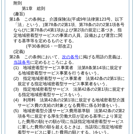
附則
第1章
総則
(趣旨)
第1条
この条例は、介護保険法
(平成9年法律第123号。以下
「法」という。)
第78条の2第1項、第78条の2の2第1項各号
ならびに第78条の4第1項および第2項の規定に基づき、指
定地域密着型サービスの事業の人員、設備および運営に関
する基準等を定めるものとする。
(平30条例16・一部改正)
(定義)
第2条
この条例において、
次の各号
に掲げる用語の意義は、
当該各号
に定めるところによる。
(1)
地域密着型サービス事業者 法第8条第14項に規定す
る地域密着型サービス事業を行う者をいう。
(2)
指定地域密着型サービス事業者 法第42条の2第1項に
規定する指定地域密着型サービス事業者をいう。
(3)
指定地域密着型サービス 法第42条の2第1項に規定す
る指定地域密着型サービスをいう。
(4)
利用料 法第42条の2第1項に規定する地域密着型介護
サービス費の支給の対象となる費用に係る対価をいう。
(5)
地域密着型介護サービス費用基準額 法第42条の2第2
項各号に規定する厚生労働大臣が定める基準により算定
した費用の額
(その額が現に当該指定地域密着型サービス
に要した費用の額を超えるときは、当該現に指定地域密
着型サービスに要した費用の額とする。)
をいう。