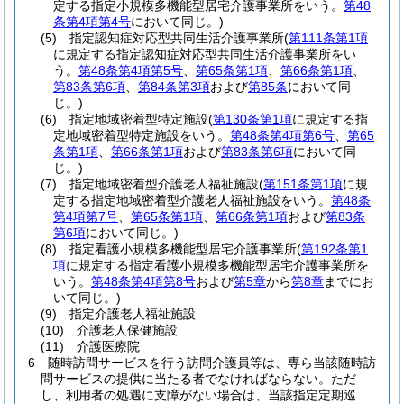
定する指定小規模多機能型居宅介護事業所をいう。
第48
条第4項第4号
において同じ。)
(5)
指定認知症対応型共同生活介護事業所
(
第111条第1項
に規定する指定認知症対応型共同生活介護事業所をい
う。
第48条第4項第5号
、
第65条第1項
、
第66条第1項
、
第83条第6項
、
第84条第3項
および
第85条
において同
じ。)
(6)
指定地域密着型特定施設
(
第130条第1項
に規定する指
定地域密着型特定施設をいう。
第48条第4項第6号
、
第65
条第1項
、
第66条第1項
および
第83条第6項
において同
じ。)
(7)
指定地域密着型介護老人福祉施設
(
第151条第1項
に規
定する指定地域密着型介護老人福祉施設をいう。
第48条
第4項第7号
、
第65条第1項
、
第66条第1項
および
第83条
第6項
において同じ。)
(8)
指定看護小規模多機能型居宅介護事業所
(
第192条第1
項
に規定する指定看護小規模多機能型居宅介護事業所を
いう。
第48条第4項第8号
および
第5章
から
第8章
までにお
いて同じ。)
(9)
指定介護老人福祉施設
(10)
介護老人保健施設
(11)
介護医療院
6
随時訪問サービスを行う訪問介護員等は、専ら当該随時訪
問サービスの提供に当たる者でなければならない。
ただ
し、利用者の処遇に支障がない場合は、当該指定定期巡