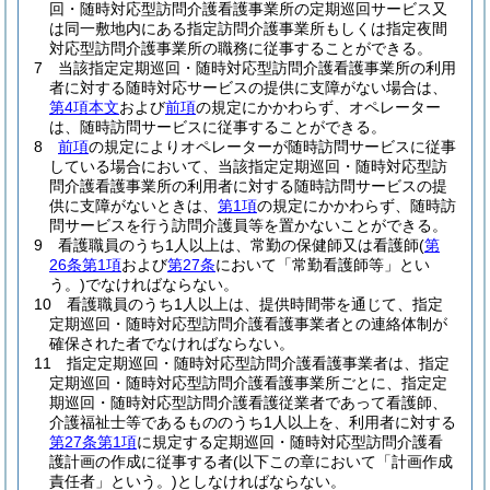
回・随時対応型訪問介護看護事業所の定期巡回サービス又
は同一敷地内にある指定訪問介護事業所もしくは指定夜間
対応型訪問介護事業所の職務に従事することができる。
7
当該指定定期巡回・随時対応型訪問介護看護事業所の利用
者に対する随時対応サービスの提供に支障がない場合は、
第4項本文
および
前項
の規定にかかわらず、オペレーター
は、随時訪問サービスに従事することができる。
8
前項
の規定によりオペレーターが随時訪問サービスに従事
している場合において、当該指定定期巡回・随時対応型訪
問介護看護事業所の利用者に対する随時訪問サービスの提
供に支障がないときは、
第1項
の規定にかかわらず、随時訪
問サービスを行う訪問介護員等を置かないことができる。
9
看護職員のうち1人以上は、常勤の保健師又は看護師
(
第
26条第1項
および
第27条
において「常勤看護師等」とい
う。)
でなければならない。
10
看護職員のうち1人以上は、提供時間帯を通じて、指定
定期巡回・随時対応型訪問介護看護事業者との連絡体制が
確保された者でなければならない。
11
指定定期巡回・随時対応型訪問介護看護事業者は、指定
定期巡回・随時対応型訪問介護看護事業所ごとに、指定定
期巡回・随時対応型訪問介護看護従業者であって看護師、
介護福祉士等であるもののうち1人以上を、利用者に対する
第27条第1項
に規定する定期巡回・随時対応型訪問介護看
護計画の作成に従事する者
(以下この章において「計画作成
責任者」という。)
としなければならない。