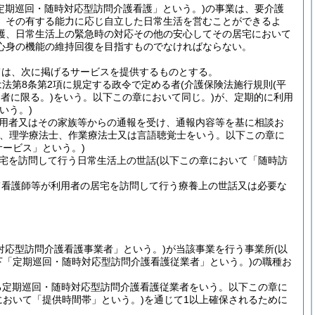
定期巡回・随時対応型訪問介護看護」という。)
の事業は、要介護
、その有する能力に応じ自立した日常生活を営むことができるよ
護、日常生活上の緊急時の対応その他の安心してその居宅において
心身の機能の維持回復を目指すものでなければならない。
ては、次に掲げるサービスを提供するものとする。
法第8条第2項に規定する政令で定める者
(介護保険法施行規則
(平
者に限る。)
をいう。以下この章において同じ。)
が、定期的に利用
いう。)
用者又はその家族等からの通報を受け、通報内容等を基に相談お
師、理学療法士、作業療法士又は言語聴覚士をいう。以下この章に
サービス」という。)
宅を訪問して行う日常生活上の世話
(以下この章において「随時訪
て看護師等が利用者の居宅を訪問して行う療養上の世話又は必要な
対応型訪問介護看護事業者」という。)
が当該事業を行う事業所
(以
下「定期巡回・随時対応型訪問介護看護従業者」という。)
の職種お
る定期巡回・随時対応型訪問介護看護従業者をいう。以下この章に
において「提供時間帯」という。)
を通じて1以上確保されるために