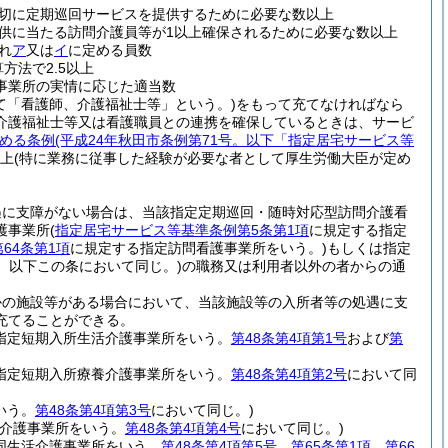
切に定期巡回サービスを提供するために必要な数以上
供に当たる訪問介護員等が1以上確保されるために必要な数以上
れ
ア
又は
イ
に定める員数
方法で2.5以上
事業所の実情に応じた適当数
て「看護師、介護福祉士等」という。)
をもって充てなければなら
介護福祉士等又は看護職員との連携を確保しているときは、サービ
める条例
(平成24年秋田市条例第71号。以下「指定居宅サービス等
以上
(特に業務に従事した経験が必要な者として厚生労働大臣が定め
遇に支障がない場合は、当該指定定期巡回・随時対応型訪問介護看
護事業所
(
指定居宅サービス等基準条例第5条第1項
に規定する指定
64条第1項
に規定する指定訪問看護事業所をいう。)
もしくは指定
。以下この条において同じ。)
の職務又は利用者以外の者からの通
かの施設等がある場合において、当該施設等の入所者等の処遇に支
充てることができる。
指定短期入所生活介護事業所をいう。
第48条第4項第1号
および
第
指定短期入所療養介護事業所をいう。
第48条第4項第2号
において同
いう。
第48条第4項第3号
において同じ。)
介護事業所をいう。
第48条第4項第4号
において同じ。)
同生活介護事業所をいう。
第48条第4項第5号
、
第65条第1項
、
第66