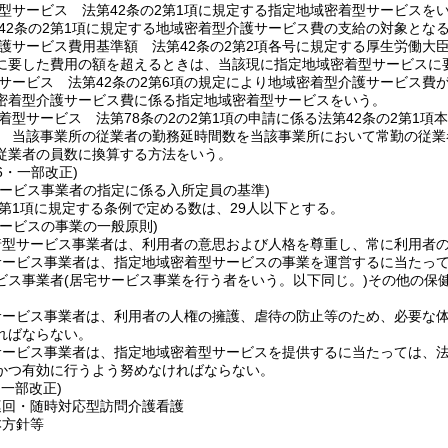
型サービス 法第42条の2第1項に規定する指定地域密着型サービスを
42条の2第1項に規定する地域密着型介護サービス費の支給の対象とな
護サービス費用基準額 法第42条の2第2項各号に規定する厚生労働大
に要した費用の額を超えるときは、当該現に指定地域密着型サービスに
サービス 法第42条の2第6項の規定により地域密着型介護サービス費
密着型介護サービス費に係る指定地域密着型サービスをいう。
着型サービス 法第78条の2の2第1項の申請に係る法第42条の2第1
 当該事業所の従業者の勤務延時間数を当該事業所において常勤の従業
従業者の員数に換算する方法をいう。
16・一部改正)
サービス事業者の指定に係る入所定員の基準)
2第1項に規定する条例で定める数は、29人以下とする。
サービスの事業の一般原則)
着型サービス事業者は、利用者の意思および人格を尊重し、常に利用者
サービス事業者は、指定地域密着型サービスの事業を運営するに当たっ
ビス事業者
(居宅サービス事業を行う者をいう。以下同じ。)
その他の保
サービス事業者は、利用者の人権の擁護、虐待の防止等のため、必要な
ればならない。
ービス事業者は、指定地域密着型サービスを提供するに当たっては、法第
かつ有効に行うよう努めなければならない。
・一部改正)
巡回・随時対応型訪問介護看護
本方針等