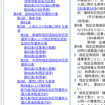
問看護をいう。以
供管理委員会の設置)
人員に関する基準
第60条の37
(記録の整備)
192条第14項
の規
第60条の38
(準用)
回・随時対応型訪
第4章
認知症対応型通所介護
(平27条例
第1節
基本方針
(管理者)
第61条
第8条
指定定期巡
第2節
人員および設備に関する基
なければならない
準
の他の職務に従事
第1款
単独型指定認知症対応型
(令6条例2
通所介護および併設型指定認知
第3節
設
症対応型通所介護
第9条
指定定期巡
第62条
(従業者の員数)
訪問介護看護の提
第63条
(管理者)
2
指定定期巡回・
第64条
(設備等)
護事業所ごとに、
第2款
共用型指定認知症対応型
は、指定定期巡回
通所介護
が当該情報を常時
第65条
(従業者の員数)
(1)
利用者の心身
第66条
(利用定員等)
(2)
随時適切に利
第67条
(管理者)
3
指定定期巡回・
第3節
運営に関する基準
者に対し、通信の
第68条および第69条
い。
第70条
(指定認知症対応型通所介
4
指定定期巡回・
護の基本取扱方針)
併せて受け、かつ
第71条
(指定認知症対応型通所介
が同一の事業所に
護の具体的取扱方針)