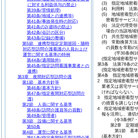
(3)
指定地域密着
に対する利益供与の禁止)
(4)
利用料 法第
第39条
(苦情処理)
(5)
地域密着型介
第40条
(地域との連携等)
密着型サービス
第41条
(事故発生時の対応)
(6)
法定代理受領
第41条の2
(虐待の防止)
場合の当該地域
第42条
(会計の区分)
(7)
共生型地域密
第43条
(記録の整備)
(8)
常勤換算方法
第5節
連携型指定定期巡回・随時
の員数を常勤の
対応型訪問介護看護の人員および
(平30条例
運営に関する基準の特例
(指定地域密着型
第44条
(適用除外)
第3条
法第78条の
第45条
(指定訪問看護事業者との
(指定地域密着型
連携)
第4条
指定地域密
第3章
夜間対応型訪問介護
2
指定地域密着型
第1節
基本方針等
業者又は居宅サー
第46条
(基本方針)
ければならない。
第47条
(指定夜間対応型訪問介
3
指定地域密着型
護)
の措置を講じなけ
第2節
人員に関する基準
4
指定地域密着型サ
第48条
(訪問介護員等の員数)
報を活用し、適切
第49条
(管理者)
(令3条例7
第3節
設備に関する基準
第2章
定期
第50条
第1節
基
第4節
運営に関する基準
(基本方針)
第51条
(指定夜間対応型訪問介護