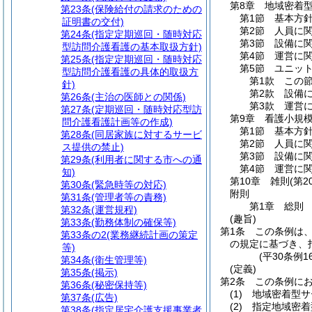
第8章
地域密着
第23条
(保険給付の請求のための
第1節
基本方
証明書の交付)
第2節
人員に
第24条
(指定定期巡回・随時対応
第3節
設備に
型訪問介護看護の基本取扱方針)
第4節
運営に
第25条
(指定定期巡回・随時対応
第5節
ユニッ
型訪問介護看護の具体的取扱方
第1款
この
針)
第2款
設備
第26条
(主治の医師との関係)
第3款
運営
第27条
(定期巡回・随時対応型訪
第9章
看護小規
問介護看護計画等の作成)
第1節
基本方
第28条
(同居家族に対するサービ
第2節
人員に
ス提供の禁止)
第3節
設備に
第29条
(利用者に関する市への通
第4節
運営に
知)
第10章
雑則
(第2
第30条
(緊急時等の対応)
附則
第31条
(管理者等の責務)
第1章
総則
第32条
(運営規程)
(趣旨)
第33条
(勤務体制の確保等)
第1条
この条例は
第33条の2
(業務継続計画の策定
の規定に基づき、
等)
(平30条例
第34条
(衛生管理等)
(定義)
第35条
(掲示)
第2条
この条例に
第36条
(秘密保持等)
(1)
地域密着型サ
第37条
(広告)
(2)
指定地域密着
第38条
(指定居宅介護支援事業者