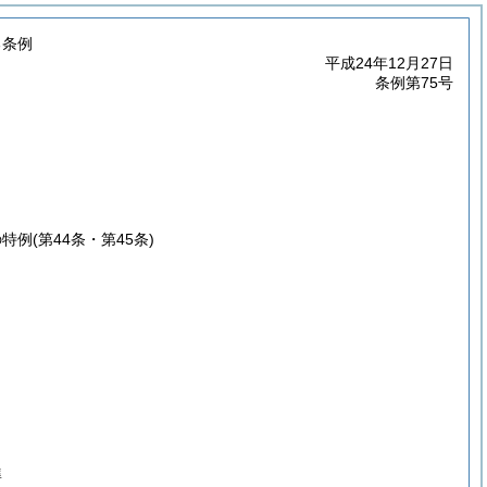
る条例
平成24年12月27日
条例第75号
の特例
(第44条・第45条)
準