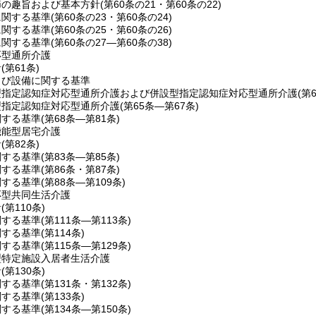
節の趣旨および基本方針
(第60条の21・第60条の22)
に関する基準
(第60条の23・第60条の24)
に関する基準
(第60条の25・第60条の26)
に関する基準
(第60条の27―第60条の38)
応型通所介護
針
(第61条)
よび設備に関する基準
型指定認知症対応型通所介護および併設型指定認知症対応型通所介護
(第
型指定認知症対応型通所介護
(第65条―第67条)
関する基準
(第68条―第81条)
機能型居宅介護
針
(第82条)
関する基準
(第83条―第85条)
関する基準
(第86条・第87条)
関する基準
(第88条―第109条)
応型共同生活介護
針
(第110条)
関する基準
(第111条―第113条)
関する基準
(第114条)
関する基準
(第115条―第129条)
型特定施設入居者生活介護
針
(第130条)
関する基準
(第131条・第132条)
関する基準
(第133条)
関する基準
(第134条―第150条)