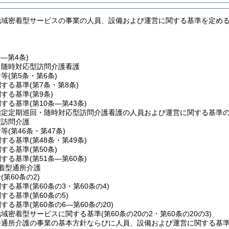
地域密着型サービスの事業の人員、設備および運営に関する基準を定め
条―第4条)
・随時対応型訪問介護看護
針等
(第5条・第6条)
関する基準
(第7条・第8条)
関する基準
(第9条)
関する基準
(第10条―第43条)
指定定期巡回・随時対応型訪問介護看護の人員および運営に関する基準
型訪問介護
針等
(第46条・第47条)
関する基準
(第48条・第49条)
関する基準
(第50条)
関する基準
(第51条―第60条)
着型通所介護
針
(第60条の2)
関する基準
(第60条の3・第60条の4)
関する基準
(第60条の5)
関する基準
(第60条の6―第60条の20)
地域密着型サービスに関する基準
(第60条の20の2・第60条の20の3)
養通所介護の事業の基本方針ならびに人員、設備および運営に関する基