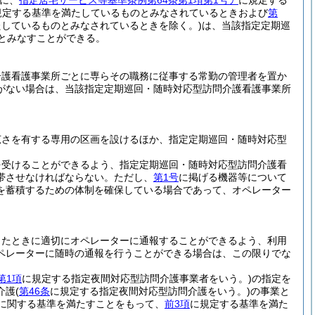
に、
指定居宅サービス等基準条例第64条第1項第1号ア
に規定する
規定する基準を満たしているものとみなされているときおよび
第
しているものとみなされているときを除く。)
は、当該指定定期巡
とみなすことができる。
介護看護事業所ごとに専らその職務に従事する常勤の管理者を置か
がない場合は、当該指定定期巡回・随時対応型訪問介護看護事業所
広さを有する専用の区画を設けるほか、指定定期巡回・随時対応型
を受けることができるよう、指定定期巡回・随時対応型訪問介護看
帯させなければならない。
ただし、
第1号
に掲げる機器等について
を蓄積するための体制を確保している場合であって、オペレーター
ったときに適切にオペレーターに通報することができるよう、利用
ペレーターに随時の通報を行うことができる場合は、この限りでな
第1項
に規定する指定夜間対応型訪問介護事業者をいう。)
の指定を
介護
(
第46条
に規定する指定夜間対応型訪問介護をいう。)
の事業と
に関する基準を満たすことをもって、
前3項
に規定する基準を満た