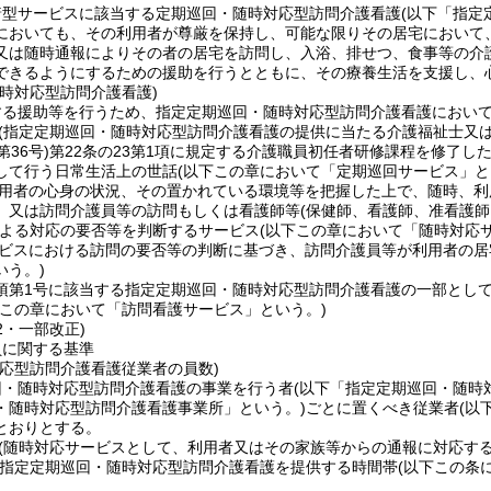
着型サービスに該当する定期巡回・随時対応型訪問介護看護
(以下「指定
においても、その利用者が尊厳を保持し、可能な限りその居宅において
又は随時通報によりその者の居宅を訪問し、入浴、排せつ、食事等の介
できるようにするための援助を行うとともに、その療養生活を支援し、
時対応型訪問介護看護)
する援助等を行うため、指定定期巡回・随時対応型訪問介護看護におい
(指定定期巡回・随時対応型訪問介護看護の提供に当たる介護福祉士又は
36号)
第22条の23第1項に規定する介護職員初任者研修課程を修了した
して行う日常生活上の世話
(以下この章において「定期巡回サービス」と
用者の心身の状況、その置かれている環境等を把握した上で、随時、利
、又は訪問介護員等の訪問もしくは看護師等
(保健師、看護師、准看護
よる対応の要否等を判断するサービス
(以下この章において「随時対応
ビスにおける訪問の要否等の判断に基づき、訪問介護員等が利用者の居
いう。)
5項第1号に該当する指定定期巡回・随時対応型訪問介護看護の一部とし
下この章において「訪問看護サービス」という。)
42・一部改正)
員に関する基準
対応型訪問介護看護従業者の員数)
回・随時対応型訪問介護看護の事業を行う者
(以下「指定定期巡回・随時
・随時対応型訪問介護看護事業所」という。)
ごとに置くべき従業者
(以
とおりとする。
(随時対応サービスとして、利用者又はその家族等からの通報に対応す
定定期巡回・随時対応型訪問介護看護を提供する時間帯
(以下この条