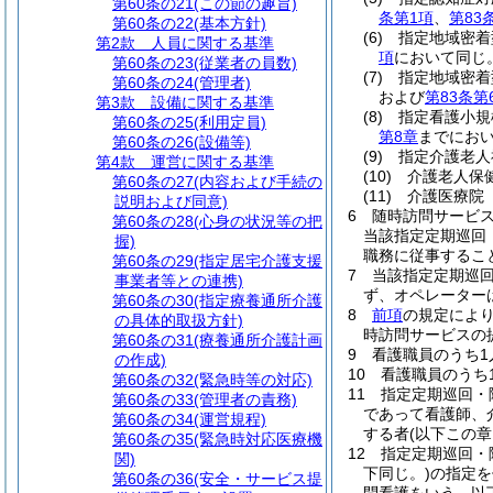
第60条の21
(この節の趣旨)
条第1項
、
第83
第60条の22
(基本方針)
(6)
指定地域密着
第2款
人員に関する基準
項
において同じ
第60条の23
(従業者の員数)
(7)
指定地域密着
第60条の24
(管理者)
および
第83条第
第3款
設備に関する基準
(8)
指定看護小規
第60条の25
(利用定員)
第8章
までにおい
第60条の26
(設備等)
(9)
指定介護老人
第4款
運営に関する基準
(10)
介護老人保
第60条の27
(内容および手続の
(11)
介護医療院
説明および同意)
6
随時訪問サービ
第60条の28
(心身の状況等の把
当該指定定期巡回
握)
職務に従事するこ
第60条の29
(指定居宅介護支援
7
当該指定定期巡
事業者等との連携)
ず、オペレーター
第60条の30
(指定療養通所介護
8
前項
の規定によ
の具体的取扱方針)
時訪問サービスの
第60条の31
(療養通所介護計画
9
看護職員のうち1
の作成)
10
看護職員のうち
第60条の32
(緊急時等の対応)
11
指定定期巡回・
第60条の33
(管理者の責務)
であって看護師、
第60条の34
(運営規程)
する者
(以下この
第60条の35
(緊急時対応医療機
12
指定定期巡回・
関)
下同じ。)
の指定を
第60条の36
(安全・サービス提