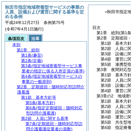
秋田市指定地域密着型サービスの事業の
人員、設備および運営に関する基準を定
○秋田市指定
める条例
平成24年12月27日 条例第75号
目次
(令和7年4月1日施行)
第1章
総則
(第1
第2章
定期巡回
条項目次
沿革
第1節
基本方
本則
第2節
人員に
第1章
総則
第3節
設備に
第1条
(趣旨)
第4節
運営に
第2条
(定義)
第5節
連携型
第3条
(指定地域密着型サービス事
第3章
夜間対応
業者の指定に係る入所定員の基準)
第1節
基本方
第4条
(指定地域密着型サービスの
第2節
人員に
事業の一般原則)
第3節
設備に
第2章
定期巡回・随時対応型訪問介
第4節
運営に
護看護
第3章の2
地域密
第1節
基本方針等
第1節
基本方
第5条
(基本方針)
第2節
人員に
第6条
(指定定期巡回・随時対応
第3節
設備に
型訪問介護看護)
第4節
運営に
第2節
人員に関する基準
第5節
共生型
第7条
(定期巡回・随時対応型訪
第6節
指定療
問介護看護従業者の員数)