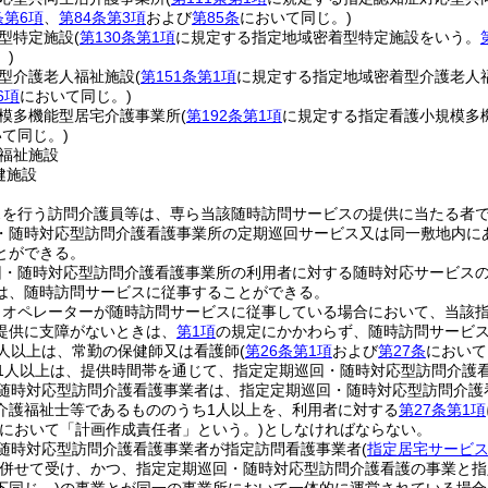
条第6項
、
第84条第3項
および
第85条
において同じ。)
型特定施設
(
第130条第1項
に規定する指定地域密着型特定施設をいう。
。)
型介護老人福祉施設
(
第151条第1項
に規定する指定地域密着型介護老人
6項
において同じ。)
模多機能型居宅介護事業所
(
第192条第1項
に規定する指定看護小規模多
て同じ。)
福祉施設
健施設
スを行う訪問介護員等は、専ら当該随時訪問サービスの提供に当たる者
・随時対応型訪問介護看護事業所の定期巡回サービス又は同一敷地内に
とができる。
回・随時対応型訪問介護看護事業所の利用者に対する随時対応サービス
は、随時訪問サービスに従事することができる。
りオペレーターが随時訪問サービスに従事している場合において、当該
提供に支障がないときは、
第1項
の規定にかかわらず、随時訪問サービ
人以上は、常勤の保健師又は看護師
(
第26条第1項
および
第27条
において
1人以上は、提供時間帯を通じて、指定定期巡回・随時対応型訪問介護
随時対応型訪問介護看護事業者は、指定定期巡回・随時対応型訪問介護
介護福祉士等であるもののうち1人以上を、利用者に対する
第27条第1項
章において「計画作成責任者」という。)
としなければならない。
随時対応型訪問介護看護事業者が指定訪問看護事業者
(
指定居宅サービス
併せて受け、かつ、指定定期巡回・随時対応型訪問介護看護の事業と指