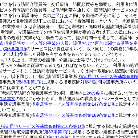
ビスを行う訪問介護員等 交通事情、訪問頻度等を勘案し、利用者に適
ビスを行う訪問介護員等 提供時間帯を通じて、随時訪問サービスの提
ビスを行う看護師等 次の
ア
又は
イ
に掲げる職種の区分に応じ、それぞ
護師又は准看護師
(以下この章において「看護職員」という。)
常勤換算
、作業療法士又は言語聴覚士 指定定期巡回・随時対応型訪問介護看護
、看護師、介護福祉士その他厚生労働大臣が定める者
(以下この章におい
用者の処遇に支障がない場合であって、提供時間帯を通じて、看護師、
市指定居宅サービス等の事業の人員、設備および運営に関する基準を定
)
第5条第2項
のサービス提供責任者をいう。以下同じ。)
の業務に1年
3年以上)
従事した経験を有する者をもって充てることができる。
うち1人以上は、常勤の看護師、介護福祉士等でなければならない。
、専らその職務に従事する者でなければならない。
ただし、利用者の処
回サービスもしくは訪問看護サービスもしくは同一敷地内の指定訪問介
いう。以下同じ。)
、指定訪問看護事業所
(
指定居宅サービス等基準条例第
護事業所
(
第48条第1項
に規定する指定夜間対応型訪問介護事業所をいう
務に従事することができる。
随時対応型訪問介護看護事業所の同一敷地内に
次の各号
に掲げるいずれ
前項本文
の規定にかかわらず、当該施設等の職員をオペレーターとして
生活介護事業所
(
指定居宅サービス等基準条例第147条第1項
に規定する
おいて同じ。)
療養介護事業所
(
指定居宅サービス等基準条例第189条第1項
に規定する
(
指定居宅サービス等基準条例第216条第1項
に規定する指定特定施設を
機能型居宅介護事業所
(
第83条第1項
に規定する指定小規模多機能型居宅
応型共同生活介護事業所
(
第111条第1項
に規定する指定認知症対応型共