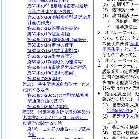
介護の基本取扱方針)
(2)
定期巡回サー
第60条の9
(指定地域密着型通所
(3)
随時訪問サー
介護の具体的取扱方針)
(4)
訪問看護サー
第60条の10
(地域密着型通所介護
ア
保健師、看
計画の作成)
イ
理学療法士
第60条の11
(管理者の責務)
2
オペレーターは
第60条の12
(運営規程)
ない。
ただし、利
第60条の13
(勤務体制の確保等)
ス提供責任者
(
秋田
第60条の14
(定員の遵守)
基準条例」という。
第60条の15
(非常災害対策)
るものにあっては、
第60条の16
(衛生管理等)
3
オペレーターの
第60条の17
(地域との連携等)
4
オペレーターは
第60条の18
(事故発生時の対応)
護事業所の定期巡
第60条の19
(記録の整備)
訪問介護事業所を
第60条の20
(準用)
夜間対応型訪問介
第5節
共生型地域密着型サービス
報を受け付ける業
に関する基準
5
指定定期巡回・
第60条の20の2
(共生型地域密着
障がない場合は、
型通所介護の基準)
(1)
指定短期入所
第60条の20の3
(準用)
152条第12項
に
第6節
指定療養通所介護の事業の
(2)
指定短期入所
基本方針ならびに人員、設備およ
じ。)
び運営に関する基準
(3)
指定特定施設
第1款
この節の趣旨および基本
(4)
指定小規模多
方針
(5)
指定認知症対