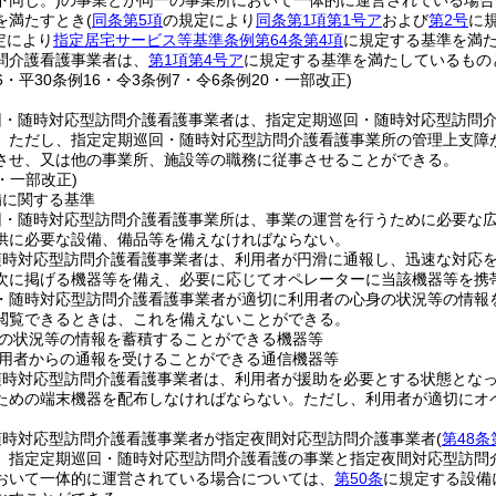
下同じ。)
の事業とが同一の事業所において一体的に運営されている場合
を満たすとき
(
同条第5項
の規定により
同条第1項第1号ア
および
第2号
に
定により
指定居宅サービス等基準条例第64条第4項
に規定する基準を満た
問介護看護事業者は、
第1項第4号ア
に規定する基準を満たしているもの
16・平30条例16・令3条例7・令6条例20・一部改正)
回・随時対応型訪問介護看護事業者は、指定定期巡回・随時対応型訪問
。
ただし、指定定期巡回・随時対応型訪問介護看護事業所の管理上支障
させ、又は他の事業所、施設等の職務に従事させることができる。
0・一部改正)
備に関する基準
回・随時対応型訪問介護看護事業所は、事業の運営を行うために必要な
供に必要な設備、備品等を備えなければならない。
随時対応型訪問介護看護事業者は、利用者が円滑に通報し、迅速な対応
次に掲げる機器等を備え、必要に応じてオペレーターに当該機器等を携
・随時対応型訪問介護看護事業者が適切に利用者の心身の状況等の情報
閲覧できるときは、これを備えないことができる。
の状況等の情報を蓄積することができる機器等
用者からの通報を受けることができる通信機器等
随時対応型訪問介護看護事業者は、利用者が援助を必要とする状態とな
ための端末機器を配布しなければならない。
ただし、利用者が適切にオ
随時対応型訪問介護看護事業者が指定夜間対応型訪問介護事業者
(
第48条
、指定定期巡回・随時対応型訪問介護看護の事業と指定夜間対応型訪問
おいて一体的に運営されている場合については、
第50条
に規定する設備