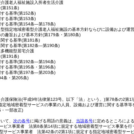
型介護老人福祉施設入所者生活介護
針
(第151条)
関する基準
(第152条)
関する基準
(第153条)
関する基準
(第154条―第178条)
ト型指定地域密着型介護老人福祉施設の基本方針ならびに設備および運
節の趣旨および基本方針
(第179条・第180条)
に関する基準
(第181条)
に関する基準
(第182条―第190条)
模多機能型居宅介護
針
(第191条)
関する基準
(第192条―第194条)
関する基準
(第195条・第196条)
関する基準
(第197条―第203条)
04条・第205条)
、介護保険法
(平成9年法律第123号。以下「法」という。)
第78条の2第1
指定地域密着型サービスの事業の人員、設備および運営に関する基準等
16・一部改正)
おいて、
次の各号
に掲げる用語の意義は、
当該各号
に定めるところによ
ービス事業者 法第8条第14項に規定する地域密着型サービス事業を行
型サービス事業者 法第42条の2第1項に規定する指定地域密着型サー