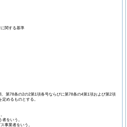
営に関する基準
項、第78条の2の2第1項各号ならびに第78条の4第1項および第2項
を定めるものとする。
る。
う者をいう。
ビス事業者をいう。