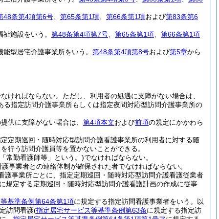
第48条第4項第6号
、
第65条第1項
、
第66条第1項
および
第83条第6
福祉施設をいう。
第48条第4項第7号
、
第65条第1項
、
第66条第1項
機能型居宅介護事業所をいう。
第48条第4項第8号
および
第5章
から
でなければならない。
ただし、利用者の処遇に支障がない場合は、
ある指定訪問介護事業所もしくは指定夜間対応型訪問介護事業所の
の提供に支障がない場合は、
第4項本文
および
前項
の規定にかかわら
指定定期巡回・随時対応型訪問介護看護事業所の利用者に対する随
スを行う訪問介護員等を置かないことができる。
「常勤看護師等」という。)
でなければならない。
看護事業者との連絡体制が確保された者でなければならない。
看護事業所ごとに、指定定期巡回・随時対応型訪問介護看護従業者
に規定する定期巡回・随時対応型訪問介護看護計画の作成に従事
等基準条例第64条第1項
に規定する指定訪問看護事業者をいう。以
定訪問看護
(
指定居宅サービス等基準条例第63条
に規定する指定訪