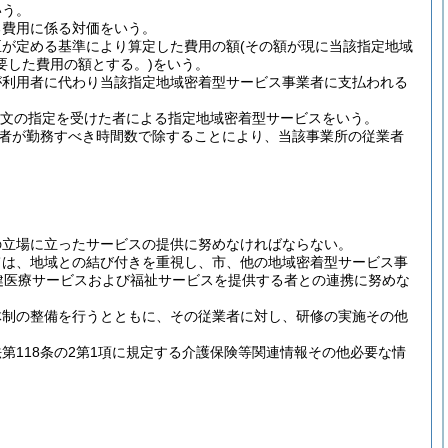
いう。
る費用に係る対価をいう。
臣が定める基準により算定した費用の額
(その額が現に当該指定地域
要した費用の額とする。)
をいう。
が利用者に代わり当該指定地域密着型サービス事業者に支払われる
項本文の指定を受けた者による指定地域密着型サービスをいう。
者が勤務すべき時間数で除することにより、当該事業所の従業者
の立場に立ったサービスの提供に努めなければならない。
ては、地域との結び付きを重視し、市、他の地域密着型サービス事
健医療サービスおよび福祉サービスを提供する者との連携に努めな
体制の整備を行うとともに、その従業者に対し、研修の実施その他
118条の2第1項に規定する介護保険等関連情報その他必要な情