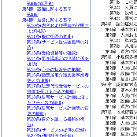
第1款
この
第8条
(管理者)
第2款
人員
第3節
設備に関する基準
第3款
設備
第9条
第4款
運営
第4節
運営に関する基準
第4章
認知症対
第10条
(内容および手続の説明お
第1節
基本方
よび同意)
第2節
人員お
第11条
(提供拒否の禁止)
第1款
単独
第12条
(サービス提供困難時の対
第2款
共用
応)
第3節
運営に
第13条
(受給資格等の確認)
第5章
小規模多
第14条
(要介護認定の申請に係る
第1節
基本方
援助)
第2節
人員に
第15条
(心身の状況等の把握)
第3節
設備に
第16条
(指定居宅介護支援事業者
第4節
運営に
等との連携)
第6章
認知症対
第17条
(法定代理受領サービスの
第1節
基本方
提供を受けるための援助)
第2節
人員に
第18条
(居宅サービス計画に沿っ
第3節
設備に
たサービスの提供)
第4節
運営に
第19条
(居宅サービス計画等の変
第7章
地域密着
更の援助)
第1節
基本方
第20条
(身分を証する書類の携
第2節
人員に
行)
第3節
設備に
第21条
(サービスの提供の記録)
第4節
運営に
第22条
(利用料等の受領)