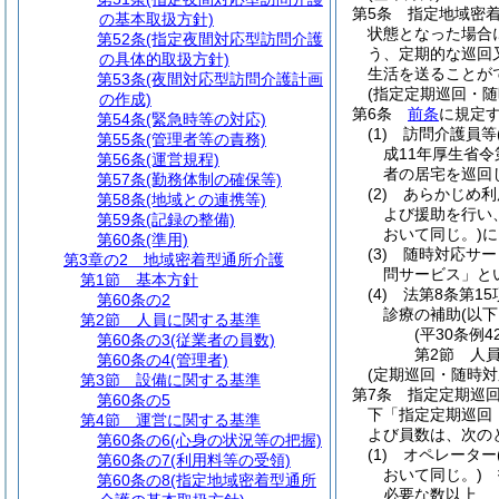
第5条
指定地域密
の基本取扱方針)
状態となった場合
第52条
(指定夜間対応型訪問介護
う、定期的な巡回
の具体的取扱方針)
生活を送ることが
第53条
(夜間対応型訪問介護計画
(指定定期巡回・随
の作成)
第6条
前条
に規定
第54条
(緊急時等の対応)
(1)
訪問介護員等
第55条
(管理者等の責務)
成11年厚生省令第
第56条
(運営規程)
者の居宅を巡回
第57条
(勤務体制の確保等)
(2)
あらかじめ利
第58条
(地域との連携等)
よび援助を行い
第59条
(記録の整備)
おいて同じ。)
に
第60条
(準用)
(3)
随時対応サー
第3章の2
地域密着型通所介護
問サービス」と
第1節
基本方針
(4)
法第8条第1
第60条の2
診療の補助
(以
第2節
人員に関する基準
(平30条例
第60条の3
(従業者の員数)
第2節
人
第60条の4
(管理者)
(定期巡回・随時
第3節
設備に関する基準
第7条
指定定期巡
第60条の5
下「指定定期巡回
第4節
運営に関する基準
よび員数は、次の
第60条の6
(心身の状況等の把握)
(1)
オペレーター
第60条の7
(利用料等の受領)
おいて同じ。)
指
第60条の8
(指定地域密着型通所
必要な数以上