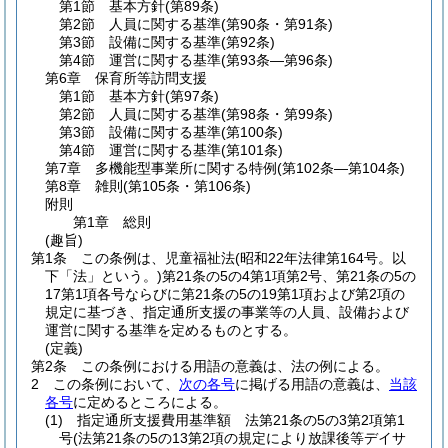
第1節
基本方針
(第89条)
第2節
人員に関する基準
(第90条・第91条)
第3節
設備に関する基準
(第92条)
第4節
運営に関する基準
(第93条―第96条)
第6章
保育所等訪問支援
第1節
基本方針
(第97条)
第2節
人員に関する基準
(第98条・第99条)
第3節
設備に関する基準
(第100条)
第4節
運営に関する基準
(第101条)
第7章
多機能型事業所に関する特例
(第102条―第104条)
第8章
雑則
(第105条・第106条)
附則
第1章
総則
(趣旨)
第1条
この条例は、児童福祉法
(昭和22年法律第164号。以
下「法」という。)
第21条の5の4第1項第2号、第21条の5の
17第1項各号ならびに第21条の5の19第1項および第2項の
規定に基づき、指定通所支援の事業等の人員、設備および
運営に関する基準を定めるものとする。
(定義)
第2条
この条例における用語の意義は、法の例による。
2
この条例において、
次の各号
に掲げる用語の意義は、
当該
各号
に定めるところによる。
(1)
指定通所支援費用基準額 法第21条の5の3第2項第1
号
(法第21条の5の13第2項の規定により放課後等デイサ