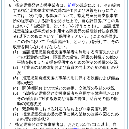
い。
6
指定児童発達支援事業者は、
前項
の規定により、その提供
する指定児童発達支援の質の評価および改善を行うに当た
っては、次に掲げる事項について、指定児童発達支援事業
所の従事者による評価を受けた上で、自ら評価
(以下この条
において「自己評価」という。)
を行うとともに、当該指定
児童発達支援事業者を利用する障害児の通所給付決定保護
者
(以下この条において「保護者」という。)
による評価
(以
下この条において「保護者評価」という。)
を受けて、その
改善を図らなければならない。
(1)
当該指定児童発達支援事業者を利用する障害児および
その保護者の意向、障害児の適性、障害の特性その他の
事情を踏まえた支援を提供するための体制の整備の状況
(2)
従業者の勤務体制および資質の向上のための取組の状
況
(3)
指定児童発達支援の事業の用に供する設備および備品
等の状況
(4)
関係機関および地域との連携、交流等の取組の状況
(5)
当該指定児童発達支援事業者を利用する障害児および
その保護者に対する必要な情報の提供、助言その他の援
助の実施状況
(6)
緊急時等における対応方法および非常災害対策
(7)
指定児童発達支援の提供に係る業務の改善を図るため
の措置の実施状況
7
指定児童発達支援事業者は、おおむね1年に1回以上、自