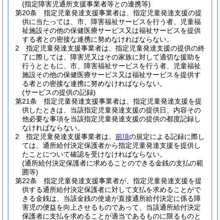
(指定障害児通所支援事業者等との連携等)
第20条
指定児童発達支援事業者は、指定児童発達支援の提
供に当たっては、市、障害福祉サービスを行う者、児童福
祉施設その他の保健医療サービス又は福祉サービスを提供
する者との密接な連携に努めなければならない。
2
指定児童発達支援事業者は、指定児童発達支援の提供の終
了に際しては、障害児又はその家族に対して適切な援助を
行うとともに、市、障害福祉サービスを行う者、児童福祉
施設その他の保健医療サービス又は福祉サービスを提供す
る者との密接な連携に努めなければならない。
(サービスの提供の記録)
第21条
指定児童発達支援事業者は、指定児童発達支援を提
供したときは、当該指定児童発達支援の提供日、内容その
他必要な事項を当該指定児童発達支援の提供の都度記録し
なければならない。
2
指定児童発達支援事業者は、
前項
の規定による記録に際し
ては、通所給付決定保護者から指定児童発達支援を提供し
たことについて確認を受けなければならない。
(通所給付決定保護者に求めることのできる金銭の支払の範
囲等)
第22条
指定児童発達支援事業者が、指定児童発達支援を提
供する通所給付決定保護者に対して支払を求めることがで
きる金銭は、当該金銭の使途が直接通所給付決定に係る障
害児の便益を向上させるものであって、当該通所給付決定
保護者に支払を求めることが適当であるものに限るものと