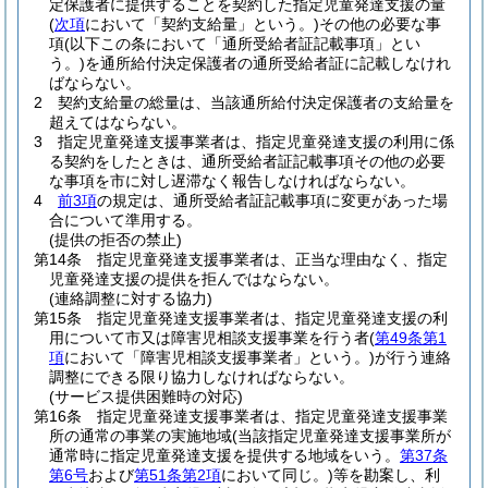
定保護者に提供することを契約した指定児童発達支援の量
(
次項
において「契約支給量」という。)
その他の必要な事
項
(以下この条において「通所受給者証記載事項」とい
う。)
を通所給付決定保護者の通所受給者証に記載しなけれ
ばならない。
2
契約支給量の総量は、当該通所給付決定保護者の支給量を
超えてはならない。
3
指定児童発達支援事業者は、指定児童発達支援の利用に係
る契約をしたときは、通所受給者証記載事項その他の必要
な事項を市に対し遅滞なく報告しなければならない。
4
前3項
の規定は、通所受給者証記載事項に変更があった場
合について準用する。
(提供の拒否の禁止)
第14条
指定児童発達支援事業者は、正当な理由なく、指定
児童発達支援の提供を拒んではならない。
(連絡調整に対する協力)
第15条
指定児童発達支援事業者は、指定児童発達支援の利
用について市又は障害児相談支援事業を行う者
(
第49条第1
項
において「障害児相談支援事業者」という。)
が行う連絡
調整にできる限り協力しなければならない。
(サービス提供困難時の対応)
第16条
指定児童発達支援事業者は、指定児童発達支援事業
所の通常の事業の実施地域
(当該指定児童発達支援事業所が
通常時に指定児童発達支援を提供する地域をいう。
第37条
第6号
および
第51条第2項
において同じ。)
等を勘案し、利