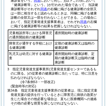
康診査をいう。
同表
において同じ。)
(以下この項において
「健康診断等」という。)
が行われた場合であって、当該健
康診断等がそれぞれ
同表
の右欄に掲げる健康診断の全部又
は一部に相当すると認められるときは、同欄に掲げる健康
診断の全部又は一部を行わないことができる。
この場合に
おいて、指定児童発達支援事業者は、それぞれ
同表
の左欄
に掲げる健康診断等の結果を把握しなければならない。
児童相談所等における障害児
通所開始時の健康診断
の通所開始前の健康診断
障害児が通学する学校におけ
定期の健康診断又は臨時の
る健康診断
健康診断
乳児又は幼児に対する健康診
通所開始時の健康診断、定
査
期の健康診断又は臨時の健
康診断
3
指定児童発達支援事業所
(児童発達支援センターであるも
のに限る。)
の従業者の健康診断に当たっては、特に注意を
払わなければならない。
(令7条例53・一部改正)
(緊急時等の対応)
第34条
指定児童発達支援事業所の従業者は、現に指定児童
発達支援の提供を行っているときに障害児に病状の急変が
生じた場合その他必要な場合は、直ちに医療機関への連絡
その他の必要な措置を講じなければならない。