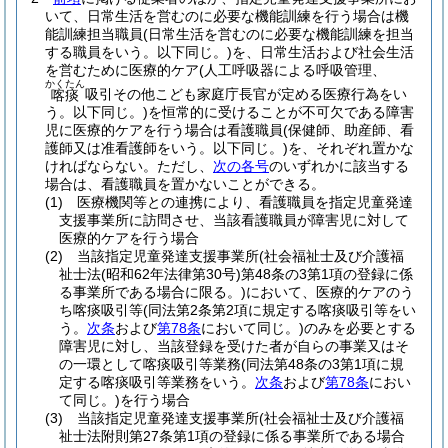
いて、日常生活を営むのに必要な機能訓練を行う場合は機
能訓練担当職員
(日常生活を営むのに必要な機能訓練を担当
する職員をいう。以下同じ。)
を、日常生活および社会生活
を営むために医療的ケア
(人工呼吸器による呼吸管理、
かくたん
吸引その他こども家庭庁長官が定める医療行為をい
喀痰
う。以下同じ。)
を恒常的に受けることが不可欠である障害
児に医療的ケアを行う場合は看護職員
(保健師、助産師、看
護師又は准看護師をいう。以下同じ。)
を、それぞれ置かな
ければならない。
ただし、
次の各号
のいずれかに該当する
場合は、看護職員を置かないことができる。
(1)
医療機関等との連携により、看護職員を指定児童発達
支援事業所に訪問させ、当該看護職員が障害児に対して
医療的ケアを行う場合
(2)
当該指定児童発達支援事業所
(社会福祉士及び介護福
祉士法
(昭和62年法律第30号)
第48条の3第1項の登録に係
る事業所である場合に限る。)
において、医療的ケアのう
ち喀痰吸引等
(同法第2条第2項に規定する喀痰吸引等をい
う。
次条
および
第78条
において同じ。)
のみを必要とする
障害児に対し、当該登録を受けた者が自らの事業又はそ
の一環として喀痰吸引等業務
(同法第48条の3第1項に規
定する喀痰吸引等業務をいう。
次条
および
第78条
におい
て同じ。)
を行う場合
(3)
当該指定児童発達支援事業所
(社会福祉士及び介護福
祉士法附則第27条第1項の登録に係る事業所である場合