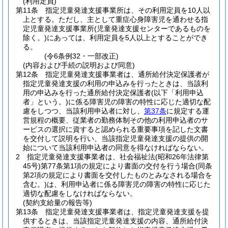
(利用定員)
第11条
指定児童発達支援事業所は、その利用定員を10人以
上とする。
ただし、主として重症心身障害児を通わせる指
定児童発達支援事業所
(児童発達支援センターであるものを
除く。)
にあっては、利用定員を5人以上とすることができ
る。
(令6条例32・一部改正)
(内容および手続の説明および同意)
第12条
指定児童発達支援事業者は、通所給付決定保護者が
指定児童発達支援の利用の申込みを行ったときは、当該利
用の申込みを行った通所給付決定保護者
(以下「利用申込
者」という。)
に係る障害児の障害の特性に応じた適切な配
慮をしつつ、当該利用申込者に対し、
第37条
に規定する運
営規程の概要、従業者の勤務体制その他の利用申込者のサ
ービスの選択に資すると認められる重要事項を記した文書
を交付して説明を行い、当該指定児童発達支援の提供の開
始について当該利用申込者の同意を得なければならない。
2
指定児童発達支援事業者は、社会福祉法
(昭和26年法律第
45号)
第77条第1項の規定により書面の交付を行う場合
(同条
第2項の規定により書面を交付したものとみなされる場合を
含む。)
は、利用申込者に係る障害児の障害の特性に応じた
適切な配慮をしなければならない。
(契約支給量の報告等)
第13条
指定児童発達支援事業者は、指定児童発達支援を提
供するときは、当該指定児童発達支援の内容、通所給付決