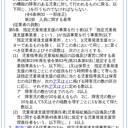
の機能の障害のある児童に対して行われるものに限る。以
下同じ。)
を行うものでなければならない。
(令6条例32・一部改正)
第2節
人員に関する基準
(従業者の員数)
第5条
指定児童発達支援の事業を行う者
(以下「指定児童発
達支援事業者」という。)
が当該事業を行う事業所
(以下
「指定児童発達支援事業所」という。)
(児童発達支援セン
ターであるものを除く。以下この条において同じ。)
に置く
べき従業者およびその員数は、次のとおりとする。
(1)
児童指導員
(児童福祉施設の設備及び運営に関する基
準
(昭和23年厚生省令第63号)
第21条第6項に規定する児
童指導員をいう。以下同じ。)
又は保育士 指定児童発達
支援の単位ごとにその提供を行う時間帯を通じて専ら当
該指定児童発達支援の提供に当たる児童指導員又は保育
士の合計数が、次の
ア
又は
イ
に掲げる障害児の数の区分
に応じ、それぞれ
ア
又は
イ
に定める数以上
ア
障害児の数が10までのもの 2以上
イ
障害児の数が10を超えるもの 2に、障害児の数が
10を超えて5又はその端数を増すごとに1を加えて得た
数以上
(2)
児童発達支援管理責任者
(児童福祉施設の設備及び運
営に関する基準第49条第1項に規定する児童発達支援管
理責任者をいう。以下同じ。)
1以上
2
前項
に掲げる従業者のほか、指定児童発達支援事業所にお