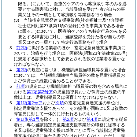
限る。)
において、医療的ケアのうち喀痰吸引等のみを必
要とする障害児に対し、当該登録を受けた者が自らの事
業又はその一環として喀痰吸引等業務を行う場合
(3)
当該指定児童発達支援事業所
(社会福祉士及び介護福
祉士法附則第27条第1項の登録に係る事業所である場合
に限る。)
において、医療的ケアのうち特定行為のみを必
要とする障害児に対し、当該登録を受けた者が自らの事
業又はその一環として特定行為業務を行う場合
3
前2項
に掲げる従業者のほか、指定児童発達支援事業所に
おいて、治療を行う場合は、医療法
(昭和23年法律第205号)
に規定する診療所として必要とされる数の従業者を置かな
ければならない。
4
第2項
の規定に基づき、機能訓練担当職員等を置いた場合
においては、当該機能訓練担当職員等の数を児童指導員お
よび保育士の総数に含めることができる。
5
前項
の規定により機能訓練担当職員等の数を含める場合に
おける
第1項第2号ア
の児童指導員および保育士の総数の半
数以上は、児童指導員又は保育士でなければならない。
6
第1項第2号ア
および
次項
の指定児童発達支援の単位は、
指定児童発達支援であって、その提供が同時に1又は複数の
障害児に対して一体的に行われるものをいう。
7
第1項
(
第1号
を除く。)
、
第2項
および
第4項
に規定する従業
者は、専ら当該指定児童発達支援事業所の職務に従事する
者又は指定児童発達支援の単位ごとに専ら当該指定児童発
達支援の提供に当たる者でなければならない。
ただし、障