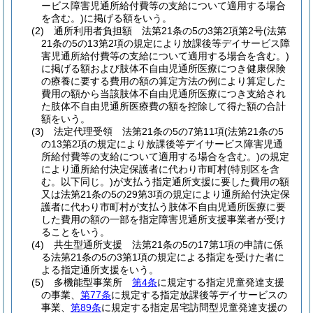
ービス障害児通所給付費等の支給について適用する場合
を含む。)
に掲げる額をいう。
(2)
通所利用者負担額 法第21条の5の3第2項第2号
(法第
21条の5の13第2項の規定により放課後等デイサービス障
害児通所給付費等の支給について適用する場合を含む。)
に掲げる額および肢体不自由児通所医療につき健康保険
の療養に要する費用の額の算定方法の例により算定した
費用の額から当該肢体不自由児通所医療につき支給され
た肢体不自由児通所医療費の額を控除して得た額の合計
額をいう。
(3)
法定代理受領 法第21条の5の7第11項
(法第21条の5
の13第2項の規定により放課後等デイサービス障害児通
所給付費等の支給について適用する場合を含む。)
の規定
により通所給付決定保護者に代わり市町村
(特別区を含
む。以下同じ。)
が支払う指定通所支援に要した費用の額
又は法第21条の5の29第3項の規定により通所給付決定保
護者に代わり市町村が支払う肢体不自由児通所医療に要
した費用の額の一部を指定障害児通所支援事業者が受け
ることをいう。
(4)
共生型通所支援 法第21条の5の17第1項の申請に係
る法第21条の5の3第1項の規定による指定を受けた者に
よる指定通所支援をいう。
(5)
多機能型事業所
第4条
に規定する指定児童発達支援
の事業、
第77条
に規定する指定放課後等デイサービスの
事業、
第89条
に規定する指定居宅訪問型児童発達支援の