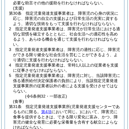
必要な助言その他の援助を行わなければならない。
(支援)
第30条
指定児童発達支援事業者は、障害児の心身の状況に
応じ、障害児の自立の支援および日常生活の充実に資する
よう、適切な技術をもって支援を行わなければならない。
2
指定児童発達支援事業者は、障害児が日常生活における適
切な習慣を確立するとともに、社会生活への適応性を高め
るよう、あらゆる機会を通じて支援を行わなければならな
い。
3
指定児童発達支援事業者は、障害児の適性に応じ、障害児
ができる限り健全な社会生活を営むことができるよう、よ
り適切に支援を行わなければならない。
4
指定児童発達支援事業者は、常時1人以上の従業者を支援
に従事させなければならない。
5
指定児童発達支援事業者は、障害児に対し、当該障害児に
係る通所給付決定保護者の負担により、当該指定児童発達
支援事業所の従業者以外の者による支援を受けさせてはな
らない。
(令6条例32・一部改正)
(食事)
第31条
指定児童発達支援事業所
(児童発達支援センターであ
るものに限る。
第4項
において同じ。)
において、障害児に
食事を提供するときは、できる限り変化に富み、かつ、障
害児の健全な発育に必要な栄養量を含有する献立によらな
ければならない。