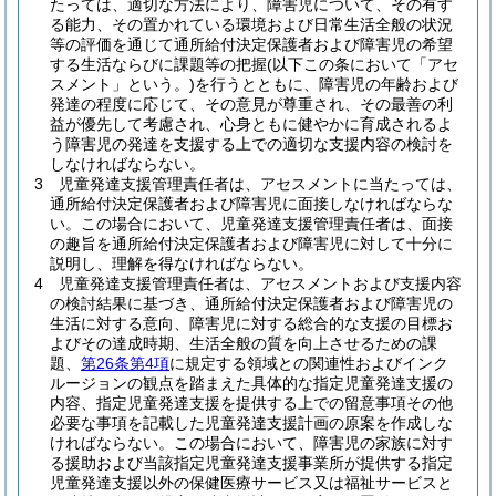
たっては、適切な方法により、障害児について、その有す
る能力、その置かれている環境および日常生活全般の状況
等の評価を通じて通所給付決定保護者および障害児の希望
する生活ならびに課題等の把握
(以下この条において「アセ
スメント」という。)
を行うとともに、障害児の年齢および
発達の程度に応じて、その意見が尊重され、その最善の利
益が優先して考慮され、心身ともに健やかに育成されるよ
う障害児の発達を支援する上での適切な支援内容の検討を
しなければならない。
3
児童発達支援管理責任者は、アセスメントに当たっては、
通所給付決定保護者および障害児に面接しなければならな
い。
この場合において、児童発達支援管理責任者は、面接
の趣旨を通所給付決定保護者および障害児に対して十分に
説明し、理解を得なければならない。
4
児童発達支援管理責任者は、アセスメントおよび支援内容
の検討結果に基づき、通所給付決定保護者および障害児の
生活に対する意向、障害児に対する総合的な支援の目標お
よびその達成時期、生活全般の質を向上させるための課
題、
第26条第4項
に規定する領域との関連性およびインク
ルージョンの観点を踏まえた具体的な指定児童発達支援の
内容、指定児童発達支援を提供する上での留意事項その他
必要な事項を記載した児童発達支援計画の原案を作成しな
ければならない。
この場合において、障害児の家族に対す
る援助および当該指定児童発達支援事業所が提供する指定
児童発達支援以外の保健医療サービス又は福祉サービスと