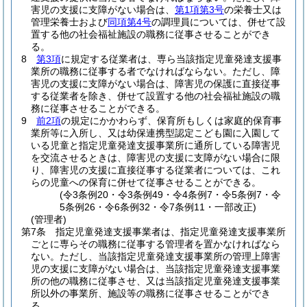
害児の支援に支障がない場合は、
第1項第3号
の栄養士又は
管理栄養士および
同項第4号
の調理員については、併せて設
置する他の社会福祉施設の職務に従事させることができ
る。
8
第3項
に規定する従業者は、専ら当該指定児童発達支援事
業所の職務に従事する者でなければならない。
ただし、障
害児の支援に支障がない場合は、障害児の保護に直接従事
する従業者を除き、併せて設置する他の社会福祉施設の職
務に従事させることができる。
9
前2項
の規定にかかわらず、保育所もしくは家庭的保育事
業所等に入所し、又は幼保連携型認定こども園に入園して
いる児童と指定児童発達支援事業所に通所している障害児
を交流させるときは、障害児の支援に支障がない場合に限
り、障害児の支援に直接従事する従業者については、これ
らの児童への保育に併せて従事させることができる。
(令3条例20・令3条例49・令4条例7・令5条例7・令
5条例26・令6条例32・令7条例11・一部改正)
(管理者)
第7条
指定児童発達支援事業者は、指定児童発達支援事業所
ごとに専らその職務に従事する管理者を置かなければなら
ない。
ただし、当該指定児童発達支援事業所の管理上障害
児の支援に支障がない場合は、当該指定児童発達支援事業
所の他の職務に従事させ、又は当該指定児童発達支援事業
所以外の事業所、施設等の職務に従事させることができ
る。