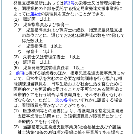
発達支援事業所にあっては
第3号
の栄養士又は管理栄養士
を、調理業務の全部を委託する指定児童発達支援事業所に
あっては
第4号
の調理員を置かないことができる。
(1)
嘱託医 1以上
(2)
児童指導員および保育士
ア
児童指導員および保育士の総数 指定児童発達支援
の単位ごとに、通じておおむね障害児の数を4で除して
得た数以上
イ
児童指導員 1以上
ウ
保育士 1以上
(3)
栄養士又は管理栄養士 1以上
(4)
調理員 1以上
(5)
児童発達支援管理責任者 1以上
2
前項
に掲げる従業者のほか、指定児童発達支援事業所にお
いて、日常生活を営むのに必要な機能訓練を行う場合は機
能訓練担当職員を、日常生活および社会生活を営むために
医療的ケアを恒常的に受けることが不可欠である障害児に
医療的ケアを行う場合は看護職員を、それぞれ置かなけれ
ばならない。
ただし、
次の各号
のいずれかに該当する場合
は、看護職員を置かないことができる。
(1)
医療機関等との連携により、看護職員を指定児童発達
支援事業所に訪問させ、当該看護職員が障害児に対して
医療的ケアを行う場合
(2)
当該指定児童発達支援事業所
(社会福祉士及び介護福
祉士法第48条の3第1項の登録に係る事業所である場合に