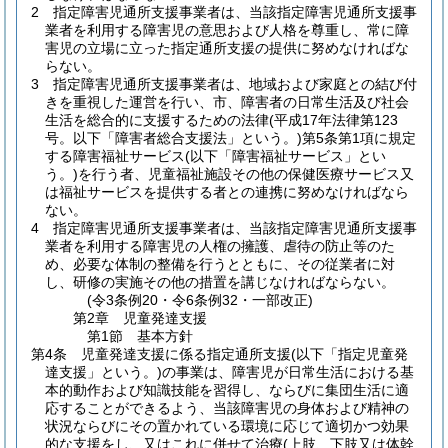
2
指定障害児通所支援事業者は、当該指定障害児通所支援事
業者を利用する障害児の意思および人格を尊重し、常に障
害児の立場に立った指定通所支援の提供に努めなければな
らない。
3
指定障害児通所支援事業者は、地域および家庭との結び付
きを重視した運営を行い、市、障害者の日常生活及び社会
生活を総合的に支援するための法律
(平成17年法律第123
号。以下「障害者総合支援法」という。)
第5条第1項に規定
する障害福祉サービス
(以下「障害福祉サービス」とい
う。)
を行う者、児童福祉施設その他の保健医療サービス又
は福祉サービスを提供する者との連携に努めなければなら
ない。
4
指定障害児通所支援事業者は、当該指定障害児通所支援事
業者を利用する障害児の人権の擁護、虐待の防止等のた
め、必要な体制の整備を行うとともに、その従業者に対
し、研修の実施その他の措置を講じなければならない。
(令3条例20・令6条例32・一部改正)
第2章
児童発達支援
第1節
基本方針
第4条
児童発達支援に係る指定通所支援
(以下「指定児童発
達支援」という。)
の事業は、障害児が日常生活における基
本的動作および知識技能を習得し、ならびに集団生活に適
応することができるよう、当該障害児の身体および精神の
状況ならびにその置かれている環境に応じて適切かつ効果
的な支援をし、又はこれに併せて治療
(上肢、下肢又は体幹