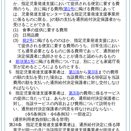
か、指定児童発達支援において提供される便宜に要する費
用のうち、次に掲げる費用
(
第1号
に掲げる費用にあって
は、児童発達支援センターである指定児童発達支援事業所
に係るものに限る。)
の額の支払を通所給付決定保護者から
受けることができる。
(1)
食事の提供に要する費用
(2)
日用品費
(3)
前2号
に掲げるもののほか、指定児童発達支援におい
て提供される便宜に要する費用のうち、日常生活におい
ても通常必要となるものに係る費用であって、通所給付
決定保護者に負担させることが適当と認められるもの
4
前項第1号
に掲げる費用については、別にこども家庭庁長
官が定めるところによるものとする。
5
指定児童発達支援事業者は、
第1項
から
第3項
までの費用
の額の支払を受けた場合は、当該費用に係る領収証を当該
費用の額を支払った通所給付決定保護者に対し交付しなけ
ればならない。
6
指定児童発達支援事業者は、
第3項
の費用に係るサービス
の提供に当たっては、あらかじめ、通所給付決定保護者に
対し、当該サービスの内容および費用について説明を行
い、通所給付決定保護者の同意を得なければならない。
(令5条例26・令6条例32・一部改正)
(通所利用者負担額に係る管理)
第24条
指定児童発達支援事業者は、通所給付決定に係る障
害児が同一の月に当該指定児童発達支援事業者が提供する