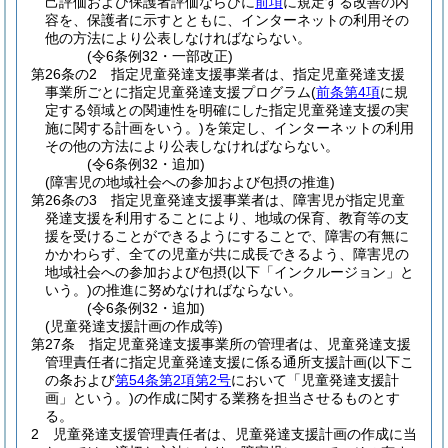
己評価および保護者評価ならびに
前項
に規定する改善の内
容を、保護者に示すとともに、インターネットの利用その
他の方法により公表しなければならない。
(令6条例32・一部改正)
第26条の2
指定児童発達支援事業者は、指定児童発達支援
事業所ごとに指定児童発達支援プログラム
(
前条第4項
に規
定する領域との関連性を明確にした指定児童発達支援の実
施に関する計画をいう。)
を策定し、インターネットの利用
その他の方法により公表しなければならない。
(令6条例32・追加)
(障害児の地域社会への参加および包摂の推進)
第26条の3
指定児童発達支援事業者は、障害児が指定児童
発達支援を利用することにより、地域の保育、教育等の支
援を受けることができるようにすることで、障害の有無に
かかわらず、全ての児童が共に成長できるよう、障害児の
地域社会への参加および包摂
(以下「インクルージョン」と
いう。)
の推進に努めなければならない。
(令6条例32・追加)
(児童発達支援計画の作成等)
第27条
指定児童発達支援事業所の管理者は、児童発達支援
管理責任者に指定児童発達支援に係る通所支援計画
(以下こ
の条および
第54条第2項第2号
において「児童発達支援計
画」という。)
の作成に関する業務を担当させるものとす
る。
2
児童発達支援管理責任者は、児童発達支援計画の作成に当