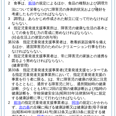
2
食事は、
前項
の規定によるほか、食品の種類および調理方
し
法について栄養ならびに障害児の身体的状況および
好を
嗜
考慮したものでなければならない。
3
調理は、あらかじめ作成された献立に従って行わなければ
ならない。
4
指定児童発達支援事業所は、障害児の健康な生活の基本と
しての食を営む力の育成に努めなければならない。
(社会生活上の便宜の供与等)
第32条
指定児童発達支援事業者は、教養娯楽設備等を備え
るほか、適宜障害児のためのレクリエーション行事を行わ
なければならない。
2
指定児童発達支援事業者は、常に障害児の家族との連携を
図るよう努めなければならない。
(健康管理)
第33条
指定児童発達支援事業者
(児童発達支援センターであ
る指定児童発達支援事業所において、指定児童発達支援の
事業を行う者に限る。)
は、常に障害児の健康の状況に注意
するとともに、通所する障害児に対し、通所開始時の健康
診断、少なくとも1年に2回の定期の健康診断および臨時の
健康診断を、学校保健安全法
(昭和33年法律第56号)
に規定
する健康診断に準じて行わなければならない。
2
前項
の指定児童発達支援事業者は、
同項
の規定にかかわら
ず、
次の表
の左欄に掲げる健康診断又は健康診査
(母子保健
法
(昭和40年法律第141号)
第12条又は第13条に規定する健