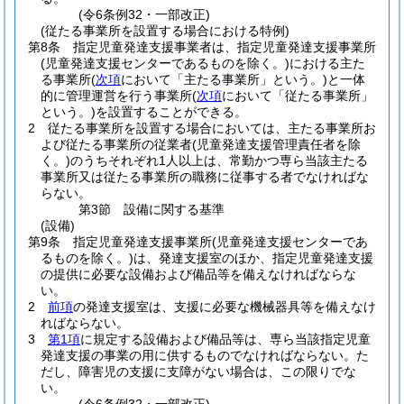
(令6条例32・一部改正)
(従たる事業所を設置する場合における特例)
第8条
指定児童発達支援事業者は、指定児童発達支援事業所
(児童発達支援センターであるものを除く。)
における主た
る事業所
(
次項
において「主たる事業所」という。)
と一体
的に管理運営を行う事業所
(
次項
において「従たる事業所」
という。)
を設置することができる。
2
従たる事業所を設置する場合においては、主たる事業所お
よび従たる事業所の従業者
(児童発達支援管理責任者を除
く。)
のうちそれぞれ1人以上は、常勤かつ専ら当該主たる
事業所又は従たる事業所の職務に従事する者でなければな
らない。
第3節
設備に関する基準
(設備)
第9条
指定児童発達支援事業所
(児童発達支援センターであ
るものを除く。)
は、発達支援室のほか、指定児童発達支援
の提供に必要な設備および備品等を備えなければならな
い。
2
前項
の発達支援室は、支援に必要な機械器具等を備えなけ
ればならない。
3
第1項
に規定する設備および備品等は、専ら当該指定児童
発達支援の事業の用に供するものでなければならない。
た
だし、障害児の支援に支障がない場合は、この限りでな
い。