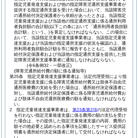
指定児童発達支援および他の指定障害児通所支援事業者が
提供する指定通所支援を受けた場合において、当該障害児
の通所給付決定保護者から依頼があったときは、当該指定
児童発達支援および当該他の指定通所支援に係る通所利用
者負担額の合計額
(以下この条において「通所利用者負担額
合計額」という。)
を算定しなければならない。
この場合に
おいて、当該指定児童発達支援事業者は、当該指定児童発
達支援および当該他の指定通所支援の状況を確認の上、通
所利用者負担額合計額を市に報告するとともに、当該通所
給付決定保護者および当該他の指定通所支援を提供した指
定障害児通所支援事業者に通知しなければならない。
(令6条例32・一部改正)
(障害児通所給付費の額に係る通知等)
第25条
指定児童発達支援事業者は、法定代理受領により指
定児童発達支援に係る障害児通所給付費又は肢体不自由児
通所医療費の支給を受けた場合は、通所給付決定保護者に
対し、当該通所給付決定保護者に係る障害児通所給付費お
よび肢体不自由児通所医療費の額を通知しなければならな
い。
2
指定児童発達支援事業者は、
第23条第2項
の法定代理受領
を行わない指定児童発達支援に係る費用の額の支払を受け
た場合は、その提供した指定児童発達支援の内容、費用の
額その他必要と認められる事項を記載したサービス提供証
明書を通所給付決定保護者に対して交付しなければならな
い。