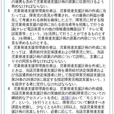
の連携も含めて児童発達支援計画の原案に位置付けるよう
努めなければならない。
5
児童発達支援管理責任者は、児童発達支援計画の作成に当
たっては、障害児の意見が尊重され、その最善の利益が優
先して考慮される体制を確保した上で、障害児に対する指
定児童発達支援の提供に当たる担当者等を招集して行う会
議
(テレビ電話装置その他の情報通信機器
(以下「テレビ電
話装置等」という。)
を活用して行うことができるものとす
る。)
を開催し、児童発達支援計画の原案の内容について意
見を求めるものとする。
6
児童発達支援管理責任者は、児童発達支援計画の作成に当
たっては、通所給付決定保護者および障害児に対し、当該
児童発達支援計画の原案の内容について説明し、文書によ
りその同意を得なければならない。
7
児童発達支援管理責任者は、児童発達支援計画を作成した
ときは、当該児童発達支援計画を通所給付決定保護者およ
び当該通所給付決定保護者に対して指定障害児相談支援
(法
第24条の26第2項に規定する指定障害児相談支援をいう。)
を提供する者に交付しなければならない。
8
児童発達支援管理責任者は、児童発達支援計画の作成後、
当該児童発達支援計画の実施状況の把握
(障害児についての
継続的なアセスメントを含む。
次項
において「モニタリン
グ」という。)
を行うとともに、障害児について解決すべき
課題を把握し、少なくとも6月に1回以上、当該児童発達支
援計画の見直しを行い、必要に応じて、当該児童発達支援