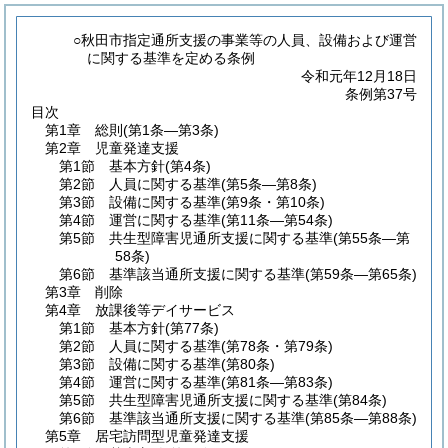
○秋田市指定通所支援の事業等の人員、設備および運営
に関する基準を定める条例
令和元年12月18日
条例第37号
目次
第1章
総則
(第1条―第3条)
第2章
児童発達支援
第1節
基本方針
(第4条)
第2節
人員に関する基準
(第5条―第8条)
第3節
設備に関する基準
(第9条・第10条)
第4節
運営に関する基準
(第11条―第54条)
第5節
共生型障害児通所支援に関する基準
(第55条―第
58条)
第6節
基準該当通所支援に関する基準
(第59条―第65条)
第3章
削除
第4章
放課後等デイサービス
第1節
基本方針
(第77条)
第2節
人員に関する基準
(第78条・第79条)
第3節
設備に関する基準
(第80条)
第4節
運営に関する基準
(第81条―第83条)
第5節
共生型障害児通所支援に関する基準
(第84条)
第6節
基準該当通所支援に関する基準
(第85条―第88条)
第5章
居宅訪問型児童発達支援