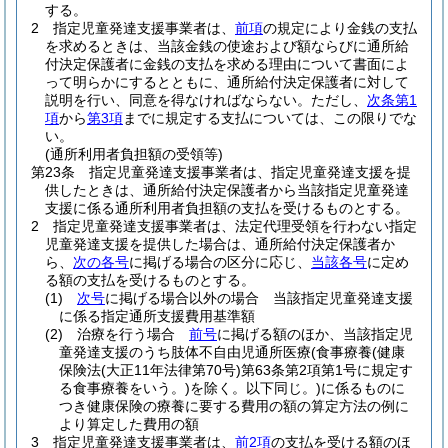
する。
2
指定児童発達支援事業者は、
前項
の規定により金銭の支払
を求めるときは、当該金銭の使途および額ならびに通所給
付決定保護者に金銭の支払を求める理由について書面によ
って明らかにするとともに、通所給付決定保護者に対して
説明を行い、同意を得なければならない。
ただし、
次条第1
項
から
第3項
までに規定する支払については、この限りでな
い。
(通所利用者負担額の受領等)
第23条
指定児童発達支援事業者は、指定児童発達支援を提
供したときは、通所給付決定保護者から当該指定児童発達
支援に係る通所利用者負担額の支払を受けるものとする。
2
指定児童発達支援事業者は、法定代理受領を行わない指定
児童発達支援を提供した場合は、通所給付決定保護者か
ら、
次の各号
に掲げる場合の区分に応じ、
当該各号
に定め
る額の支払を受けるものとする。
(1)
次号
に掲げる場合以外の場合 当該指定児童発達支援
に係る指定通所支援費用基準額
(2)
治療を行う場合
前号
に掲げる額のほか、当該指定児
童発達支援のうち肢体不自由児通所医療
(食事療養
(健康
保険法
(大正11年法律第70号)
第63条第2項第1号に規定す
る食事療養をいう。)
を除く。以下同じ。)
に係るものに
つき健康保険の療養に要する費用の額の算定方法の例に
より算定した費用の額
3
指定児童発達支援事業者は、
前2項
の支払を受ける額のほ