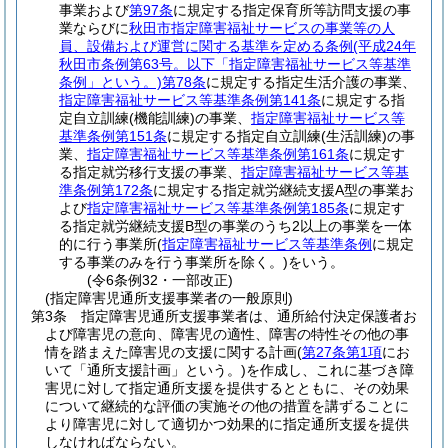
事業および
第97条
に規定する指定保育所等訪問支援の事
業ならびに
秋田市指定障害福祉サービスの事業等の人
員、設備および運営に関する基準を定める条例
(平成24年
秋田市条例第63号。以下「指定障害福祉サービス等基準
条例」という。)
第78条
に規定する指定生活介護の事業、
指定障害福祉サービス等基準条例第141条
に規定する指
定自立訓練
(機能訓練)
の事業、
指定障害福祉サービス等
基準条例第151条
に規定する指定自立訓練
(生活訓練)
の事
業、
指定障害福祉サービス等基準条例第161条
に規定す
る指定就労移行支援の事業、
指定障害福祉サービス等基
準条例第172条
に規定する指定就労継続支援A型の事業お
よび
指定障害福祉サービス等基準条例第185条
に規定す
る指定就労継続支援B型の事業のうち2以上の事業を一体
的に行う事業所
(
指定障害福祉サービス等基準条例
に規定
する事業のみを行う事業所を除く。)
をいう。
(令6条例32・一部改正)
(指定障害児通所支援事業者の一般原則)
第3条
指定障害児通所支援事業者は、通所給付決定保護者お
よび障害児の意向、障害児の適性、障害の特性その他の事
情を踏まえた障害児の支援に関する計画
(
第27条第1項
にお
いて「通所支援計画」という。)
を作成し、これに基づき障
害児に対して指定通所支援を提供するとともに、その効果
について継続的な評価の実施その他の措置を講ずることに
より障害児に対して適切かつ効果的に指定通所支援を提供
しなければならない。