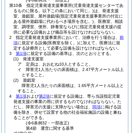
(令6条例32・一部改正)
第10条
指定児童発達支援事業所
(児童発達支援センターであ
るものに限る。以下この条において同じ。)
は、発達支援
室、遊戯室、屋外遊戯場
(指定児童発達支援事業所の付近に
ある屋外遊戯場に代わるべき場所を含む。)
、医務室、相談
室、調理室、便所、静養室ならびに指定児童発達支援の提
供に必要な設備および備品等を設けなければならない。
2
指定児童発達支援事業所において、治療を行う場合は、
前
項
に規定する設備
(医務室を除く。)
に加えて、医療法に規
定する診療所として必要な設備を設けなければならない。
3
第1項
に規定する設備の基準は、次のとおりとする。
(1)
発達支援室
ア
定員は、おおむね10人とすること。
イ
障害児1人当たりの床面積は、2.47平方メートル以上
とすること。
(2)
遊戯室
障害児1人当たりの床面積は、1.65平方メートル以上と
すること。
4
第1項
および
第2項
に規定する設備は、専ら当該指定児童
発達支援の事業の用に供するものでなければならない。
た
だし、障害児の支援に支障がない場合は、
同項
に掲げる設
備を除き、併せて設置する他の社会福祉施設の設備と兼ね
ることができる。
(令6条例32・一部改正)
第4節
運営に関する基準