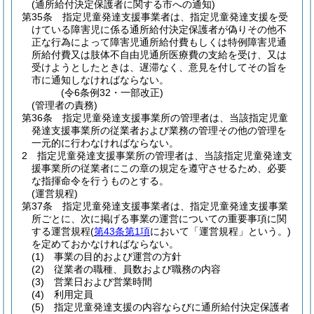
(通所給付決定保護者に関する市への通知)
第35条
指定児童発達支援事業者は、指定児童発達支援を受
けている障害児に係る通所給付決定保護者が偽りその他不
正な行為によって障害児通所給付費もしくは特例障害児通
所給付費又は肢体不自由児通所医療費の支給を受け、又は
受けようとしたときは、遅滞なく、意見を付してその旨を
市に通知しなければならない。
(令6条例32・一部改正)
(管理者の責務)
第36条
指定児童発達支援事業所の管理者は、当該指定児童
発達支援事業所の従業者および業務の管理その他の管理を
一元的に行わなければならない。
2
指定児童発達支援事業所の管理者は、当該指定児童発達支
援事業所の従業者にこの章の規定を遵守させるため、必要
な指揮命令を行うものとする。
(運営規程)
第37条
指定児童発達支援事業者は、指定児童発達支援事業
所ごとに、次に掲げる事業の運営についての重要事項に関
する運営規程
(
第43条第1項
において「運営規程」という。)
を定めておかなければならない。
(1)
事業の目的および運営の方針
(2)
従業者の職種、員数および職務の内容
(3)
営業日および営業時間
(4)
利用定員
(5)
指定児童発達支援の内容ならびに通所給付決定保護者