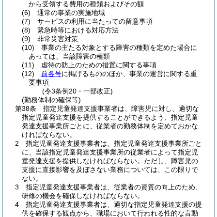
から受領する費用の種類およびその額
(6)
通常の事業の実施地域
(7)
サービスの利用に当たっての留意事項
(8)
緊急時等における対応方法
(9)
非常災害対策
(10)
事業の主たる対象とする障害の種類を定めた場合に
あっては、当該障害の種類
(11)
虐待の防止のための措置に関する事項
(12)
前各号
に掲げるもののほか、事業の運営に関する重
要事項
(令3条例20・一部改正)
(勤務体制の確保等)
第38条
指定児童発達支援事業者は、障害児に対し、適切な
指定児童発達支援を提供することができるよう、指定児童
発達支援事業所ごとに、従業者の勤務体制を定めておかな
ければならない。
2
指定児童発達支援事業者は、指定児童発達支援事業所ごと
に、当該指定児童発達支援事業所の従業者によって指定児
童発達支援を提供しなければならない。
ただし、障害児の
支援に直接影響を及ぼさない業務については、この限りで
ない。
3
指定児童発達支援事業者は、従業者の資質の向上のため、
研修の機会を確保しなければならない。
4
指定児童発達支援事業者は、適切な指定児童発達支援の提
供を確保する観点から、職場において行われる性的な言動