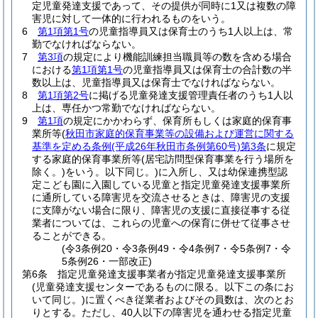
定児童発達支援であって、その提供が同時に1又は複数の障
害児に対して一体的に行われるものをいう。
6
第1項第1号
の児童指導員又は保育士のうち1人以上は、常
勤でなければならない。
7
第3項
の規定により機能訓練担当職員等の数を含める場合
における
第1項第1号
の児童指導員又は保育士の合計数の半
数以上は、児童指導員又は保育士でなければならない。
8
第1項第2号
に掲げる児童発達支援管理責任者のうち1人以
上は、専任かつ常勤でなければならない。
9
第1項
の規定にかかわらず、保育所もしくは家庭的保育事
業所等
(
秋田市家庭的保育事業等の設備および運営に関する
基準を定める条例
(平成26年秋田市条例第60号)
第3条
に規定
する家庭的保育事業所等
(居宅訪問型保育事業を行う場所を
除く。)
をいう。以下同じ。)
に入所し、又は幼保連携型認
定こども園に入園している児童と指定児童発達支援事業所
に通所している障害児を交流させるときは、障害児の支援
に支障がない場合に限り、障害児の支援に直接従事する従
業者については、これらの児童への保育に併せて従事させ
ることができる。
(令3条例20・令3条例49・令4条例7・令5条例7・令
5条例26・一部改正)
第6条
指定児童発達支援事業者が指定児童発達支援事業所
(児童発達支援センターであるものに限る。以下この条にお
いて同じ。)
に置くべき従業者およびその員数は、次のとお
りとする。
ただし、40人以下の障害児を通わせる指定児童