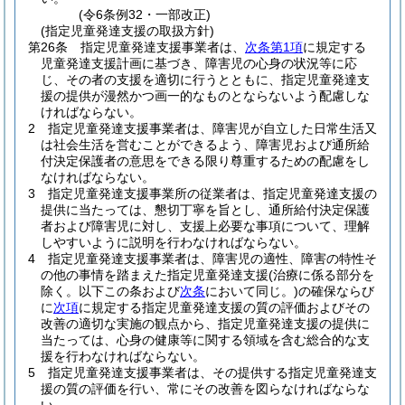
(令6条例32・一部改正)
(指定児童発達支援の取扱方針)
第26条
指定児童発達支援事業者は、
次条第1項
に規定する
児童発達支援計画に基づき、障害児の心身の状況等に応
じ、その者の支援を適切に行うとともに、指定児童発達支
援の提供が漫然かつ画一的なものとならないよう配慮しな
ければならない。
2
指定児童発達支援事業者は、障害児が自立した日常生活又
は社会生活を営むことができるよう、障害児および通所給
付決定保護者の意思をできる限り尊重するための配慮をし
なければならない。
3
指定児童発達支援事業所の従業者は、指定児童発達支援の
提供に当たっては、懇切丁寧を旨とし、通所給付決定保護
者および障害児に対し、支援上必要な事項について、理解
しやすいように説明を行わなければならない。
4
指定児童発達支援事業者は、障害児の適性、障害の特性そ
の他の事情を踏まえた指定児童発達支援
(治療に係る部分を
除く。以下この条および
次条
において同じ。)
の確保ならび
に
次項
に規定する指定児童発達支援の質の評価およびその
改善の適切な実施の観点から、指定児童発達支援の提供に
当たっては、心身の健康等に関する領域を含む総合的な支
援を行わなければならない。
5
指定児童発達支援事業者は、その提供する指定児童発達支
援の質の評価を行い、常にその改善を図らなければならな