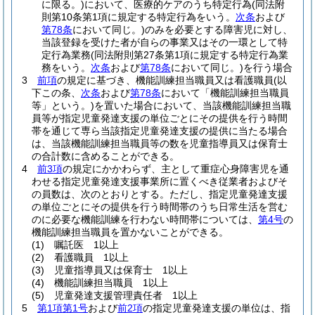
に限る。)
において、医療的ケアのうち特定行為
(同法附
則第10条第1項に規定する特定行為をいう。
次条
および
第78条
において同じ。)
のみを必要とする障害児に対し、
当該登録を受けた者が自らの事業又はその一環として特
定行為業務
(同法附則第27条第1項に規定する特定行為業
務をいう。
次条
および
第78条
において同じ。)
を行う場合
3
前項
の規定に基づき、機能訓練担当職員又は看護職員
(以
下この条、
次条
および
第78条
において「機能訓練担当職員
等」という。)
を置いた場合において、当該機能訓練担当職
員等が指定児童発達支援の単位ごとにその提供を行う時間
帯を通じて専ら当該指定児童発達支援の提供に当たる場合
は、当該機能訓練担当職員等の数を児童指導員又は保育士
の合計数に含めることができる。
4
前3項
の規定にかかわらず、主として重症心身障害児を通
わせる指定児童発達支援事業所に置くべき従業者およびそ
の員数は、次のとおりとする。
ただし、指定児童発達支援
の単位ごとにその提供を行う時間帯のうち日常生活を営む
のに必要な機能訓練を行わない時間帯については、
第4号
の
機能訓練担当職員を置かないことができる。
(1)
嘱託医 1以上
(2)
看護職員 1以上
(3)
児童指導員又は保育士 1以上
(4)
機能訓練担当職員 1以上
(5)
児童発達支援管理責任者 1以上
5
第1項第1号
および
前2項
の指定児童発達支援の単位は、指