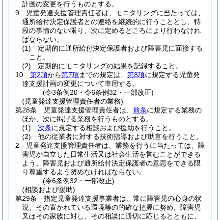
計画の変更を行うものとする。
9
児童発達支援管理責任者は、モニタリングに当たっては、
通所給付決定保護者との連絡を継続的に行うこととし、特
段の事情のない限り、次に定めるところにより行わなけれ
ばならない。
(1)
定期的に通所給付決定保護者および障害児に面接する
こと。
(2)
定期的にモニタリングの結果を記録すること。
10
第2項
から
第7項
までの規定は、
第8項
に規定する児童発
達支援計画の変更について準用する。
(令3条例20・令6条例32・一部改正)
(児童発達支援管理責任者の業務)
第28条
児童発達支援管理責任者は、
前条
に規定する業務の
ほか、次に掲げる業務を行うものとする。
(1)
次条
に規定する相談および援助を行うこと。
(2)
他の従業者に対する技術指導および助言を行うこと。
2
児童発達支援管理責任者は、業務を行うに当たっては、障
害児が自立した日常生活又は社会生活を営むことができる
よう、障害児および通所給付決定保護者の意思をできる限
り尊重するよう努めなければならない。
(令6条例32・一部改正)
(相談および援助)
第29条
指定児童発達支援事業者は、常に障害児の心身の状
況、その置かれている環境等の的確な把握に努め、障害児
又はその家族に対し、その相談に適切に応じるとともに、