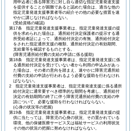
用申込者に係る障害児に対し自ら適切な指定児童発達支援
を提供することが困難であると認めた場合は、適当な他の
指定児童発達支援事業者等の紹介その他の必要な措置を速
やかに講じなければならない。
(受給資格の確認)
第17条
指定児童発達支援事業者は、指定児童発達支援の提
供を求められた場合は、通所給付決定保護者の提示する通
所受給者証によって、通所給付決定の有無、通所給付決定
をされた指定通所支援の種類、通所給付決定の有効期間、
支給量等を確認するものとする。
(障害児通所給付費の支給の申請に係る援助)
第18条
指定児童発達支援事業者は、指定児童発達支援に係
る通所給付決定を受けていない者から利用の申込みがあっ
た場合は、その者の意向を踏まえ、速やかに障害児通所給
付費の支給の申請が行われるよう必要な援助を行わなけれ
ばならない。
2
指定児童発達支援事業者は、指定児童発達支援に係る通所
給付決定に通常要すべき標準的な期間を考慮し、通所給付
決定の有効期間の終了に伴う障害児通所給付費の支給の申
請について、必要な援助を行わなければならない。
(心身の状況等の把握)
第19条
指定児童発達支援事業者は、指定児童発達支援の提
供に当たっては、障害児の心身の状況、その置かれている
環境、他の保健医療サービス又は福祉サービスの利用状況
その他の状況の把握に努めなければならない。